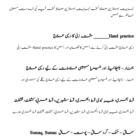
نہایت بہترین مغلظ نسخہ نہایت بہترین مغلظ نسخہ آپ کی خدمت میں
حاضر ہے جس
مشت زنی کا دیسی علاج _______Hand practice
مشت زنی–Hand practice دیسی علاج مشت زنی کرنے سے اس کا نقصان اور اس کا
بخار – ٹائیفائیڈ اور ملیریا جیسی علامات کے لیے دیسی علاج
بخار – ٹائیفائیڈ اور ملیریا جیسی علامات کے لیے دیسی علاج گلے کی خرابی اور
قسط بحری، طبِ نبوی قسط البحری، قسط شیریں، قسط عربی، كشطت، قشطت
قسط بحری، طبِ نبوی قسط البحری، قسط شیریں، قسط عربی، كشطت، قشطت قسط بحری ہمارے
Sumaq, Sumac سماق – سُمک – گرد سماق – پوست – سماق