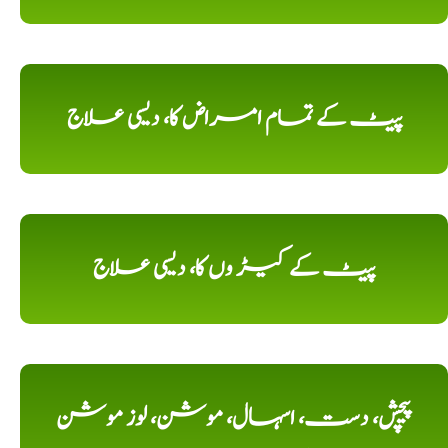
پیٹ کے تمام امراض کا، دیسی علاج
پیٹ کے کیڑ وں کا، دیسی علاج
پیچش، دست، اسہال، موشن، لوز موشن