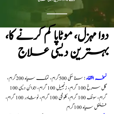
دوا مہزل، موٹاپا کم کرنے کا،
بہترین دیسی علاج
نسخہ الشفاء
: سنا مکی 500گرام، نمک سیاہ 200گرام،
گل سرخ 100 گرام، زنجبیل 100 گرام، اجوائن دیسی 100
گرام، سونف 100 گرام، کلونجی 100 گرام، نوشادر 100 گرام،
فلفل سیاہ 100گرام