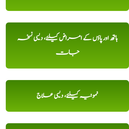
ہاتھ اور پاؤں کے امراض کیلئے، دیسی نسخہ
جات
نمونیہ کیلئے، دیسی علاج