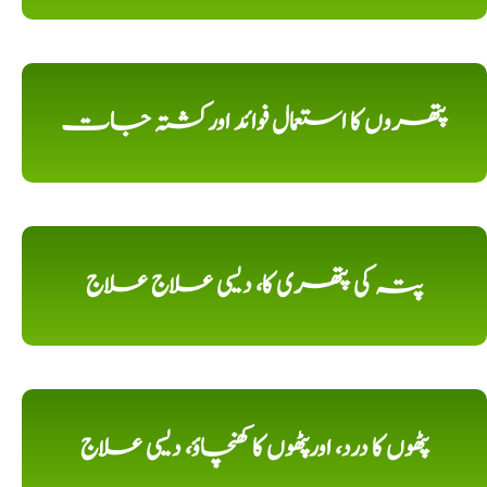
پتھروں کا استعمال فوائد اورکشتہ جات
پتہ کی پتھری کا، دیسی علاج علاج
پٹھوں کا درد، اورپٹھوں کا کھنچاؤ، دیسی علاج