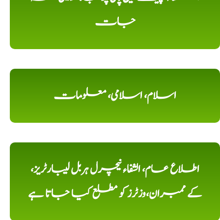
جات
اسلام، اسلامی، معلومات
اطلاع عام، الشفاء نیچرل ہربل لیبارٹریز،
کے ممبران،وزٹرز کو مطلع کیا جاتا ہے