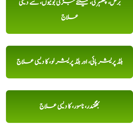
برص، پھلہری، کیلئے جڑی بوٹیوں، سے دیسی
علاج
بلڈ پریشر ہائی، اور بلڈ پریشر لو، کا دیسی علاج
بھگندر، ناسور، کا دیسی علاج