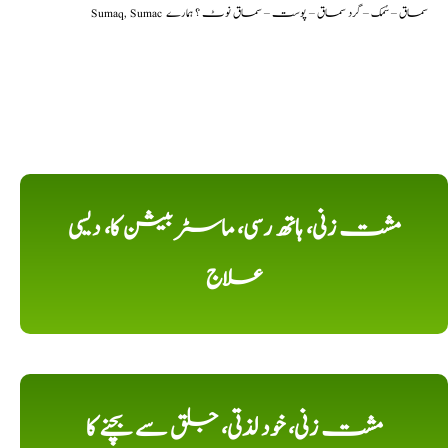
Sumaq, Sumac سماق – سُمک – گرد سماق – پوست – سماق نوٹ ؟ ہمارے
مشت زنی، ہاتھ رسی، ماسٹر بیشن کا، دیسی
علاج
مشت زنی، خود لذتی، جلق سے بچنے کا