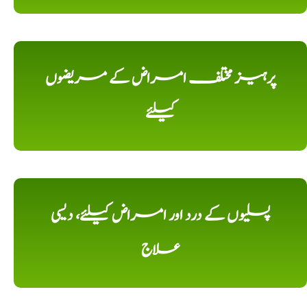
پرہیز مختلف امراض کے مریضوں
کیلئے
پسلیوں کے درد اور امراض کیلئے، دیسی
علاج