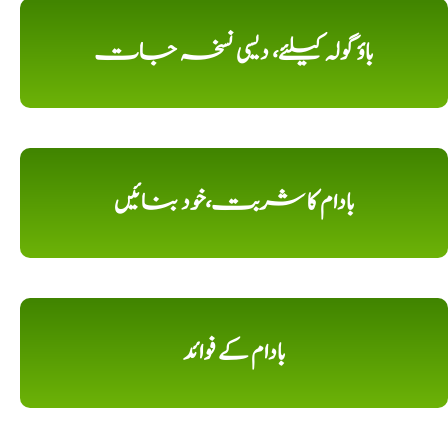
باؤ گولہ کیلئے، دیسی نسخہ جات
بادام کا شربت،خود بنائیں
بادام کے فوائد