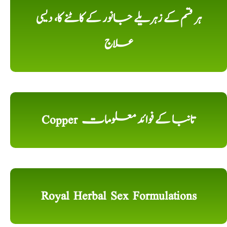
ہر قسم کے زہریلے جانور کے کاٹنے کا، دیسی
علاج
Copper تانبا کے فوائد معلومات
Royal Herbal Sex Formulations