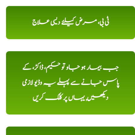
ٹی بی، مرض کیلئے دیسی علاج
جب بیمار ہو جاو تو حکیم، ڈاکڑ، کے
پاس جانے سے پہلے یہ وڈیو لازمی
دیکھیں, یہاں پر کلک کریں