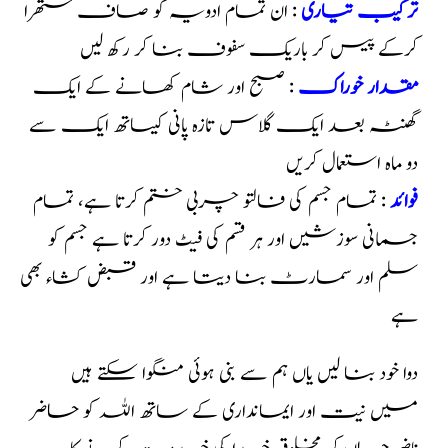
ترکیب تیاری
: ان تمام ادویہ کو صاف ستھرا
کرکے پیس کر باریک سفوف بنا کر رکھ لیں
مقدار خوراک
: صبح اور شام کھانے کے ایک
گھنٹہ بعد ایک گلاس تازہ پانی کیساتھ ایک سے
دو ماہ استعمال کریں
فوائد
: تمام جسم کی فالتو چربی ختم کرتا ہے، تمام
جسمانی سوزشیں اور ہر قسم کی فیٹ دور کرتا ہے جسم کو
سلم اور سمارٹ بنا دیتا ہے اور قبض کشاء بھی
ہے
دوا خود بنا لیں یاں ہم سے بنی ہوئی منگوا سکتے ہیں
میں نیت اور ایمانداری کے ساتھ اللہ کو حاضر