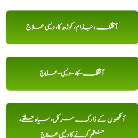
آتشک ،جذام، کوڑھ کا، دیسی علاج
آتشک-کا،-دیسی-علاج
آنکھو ں کے ڈارک سرکل، سیاہ حلقے،
ختم کرنے کا دیسی علاج