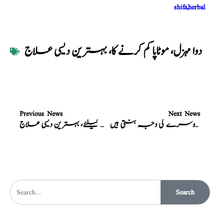
shifa,herbal
دوا مہزل، موٹاپا کم کرنے کا، بہترین دیسی علاج
Previous News
Next News
بواسیر اور قبض دو ایسی بیماریاں ہیں جو ایک دوسرے کی وجہ بنتی ہیں
ہر قسم کے درد، عرق النساء، اور وجع المفاضل کیلئے، بہترین دیسی علاج
Search