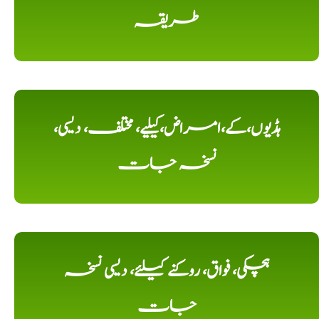
طریقہ
ہڈیوں،کے،امراض،کیلیے، مختلف، دیسی،
نسخہ جات
ہچکی، فواق، روکنے کیلئے، دیسی نسخہ
جات