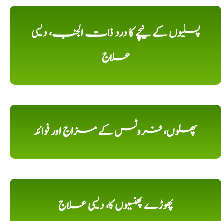
پسلیوں کے نیچے کا درد ذات الجنب، دیسی
علاج
پھلوں، فروٹس کے مزاج اور فوائد
پھوڑے پھنسیوں کا، دیسی علاج