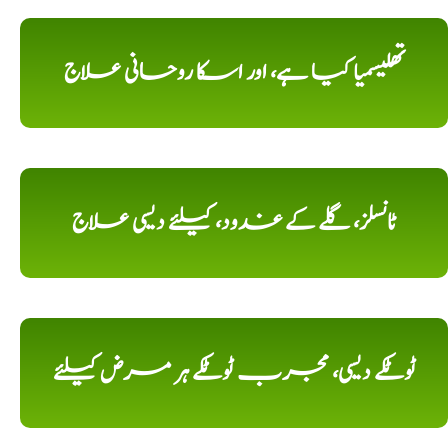
تھلیسمیا کیا ہے، اور اسکا روحانی علاج
ٹانسلز، گلے کے غدود، کیلئے دیسی علاج
ٹوٹکے دیسی، مجرب ٹوٹکے ہر مرض کیلئے