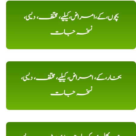
بچوں،کے،امراض،کیلیے، مختلف، دیسی،
نسخہ جات
بخار،کے، امراض، کیلیے، مختلف، دیسی،
نسخہ جات