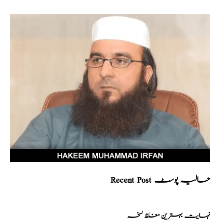
Recent Post حالیہ پوسٹ
نہایت بہترین مغلظ نسخہ