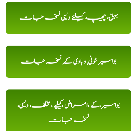
بہق، چھیپ، کیلئے دیسی نسخہ جات
بواسیر خونی, و بادی کے, نسخہ جات
بواسیر،کے ،امراض ،کیلیے ، مختلف، دیسی،
نسخہ جات