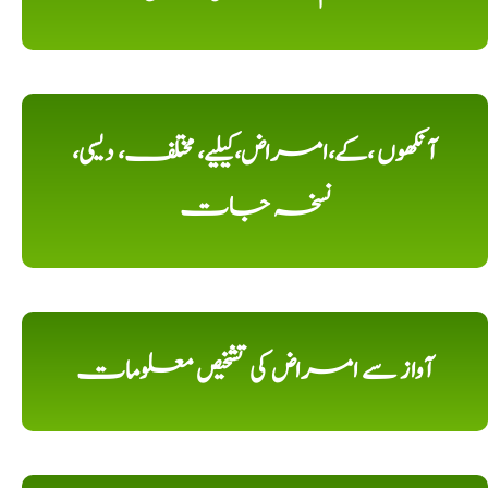
آنکھوں ،کے،امراض،کیلیے، مختلف، دیسی،
نسخہ جات
آواز سے امراض کی تشخیص معلومات