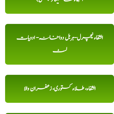
الشفاء نیچرل-ہربل دواخانہ- ادویات
لسٹ
الشفاء، طلاء کستوری، زعفران والا