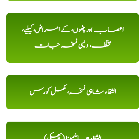
اعصاب اور پٹھوں، کے امراض، کیلیے،
مختلف، دیسی نسخہ جات
الشفاء شاہی نسخہ، مکمل کورس
الشِفاء ھاضمینا (پھکی)