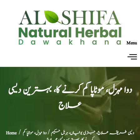
Menu
دوا مہزل، موٹاپا کم کرنے کا، بہترین دیسی
علاج
دیسی طریقہ علاج، جڑی بوٹیاں، ہربل حکیم
/ دوا مہزل، موٹاپا کم
/
Home
کرنے کا، بہترین دیسی علاج