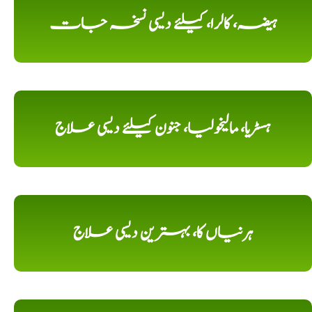
ہیضہ، کالرا، کیلئے دیسی نسخہ جات
ہسٹریا، مالیخولیا، جنون کیلئے دیسی علاج
ہرنیاں کا، بہترین دیسی علاج