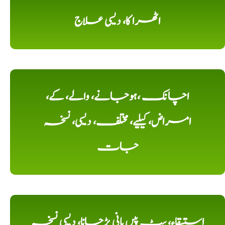
اٹھرا کا، دیسی علاج
اچانک ،ہوجانے، والے، کے،
امراض، کیلیے، مختلف، دیسی، نسخہ
جات
استسقاء، پیٹ پیں پانی پڑجانا، دیسی نسخہ