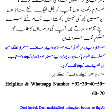
ناضر جان کر مخلوق خدا کی خدمت کرنے کا
عزم رکھتا ہوں آپ کو بلکل ٹھیک نسخے بتاتا ہوں
ان میں کچھ کمی نہیں رکھتا یہ تمام نسخے میرے
اپنے آزمودہ ہوتے ہیں آپ کی دوعاؤں کا طلب گار
حکیم محمد عرفان
جڑی بوٹیاں، ہر قسم کی تمام جڑی بوٹیاں صاف ستھری تنکے، مٹی،
کنکر، کے بغیر پاکستان اور پوری دنیا میں ھوم ڈلیوری کیلئے دستیاب
ہیں تفصیلات کیلئے کلک کریں
فری مشورہ کیلئے رابطہ کر سکتے ہیں
Helpline & Whatsapp Number +92-30-40-50-
60-70
Desi herbal, Desi nuskha,Desi totkay,jari botion se ilaj,Al