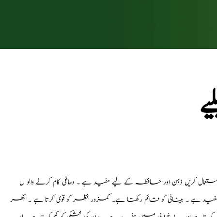
یے
 استعمال کریں ذہن اور حافظہ کے لیے مفید ہے ۔ دماغی کام کرنے والو ں
د ہے ۔ بینائی کو قائم رکھتا ہے۔ کمزور نظر کو قوی کرتا ہے ۔ نظر