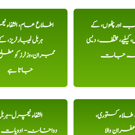
اور پٹھوں، کے
اطلاع عام، الشفاء ن
یلیے، مختلف، دیسی
ہربل لیبارٹریز، ک
خہ جات
ممبران،وزٹرز کو مطل
جاتا ہے
ء، طلاء کستوری،
الشفاء نیچرل-ہرب
عفران والا
دواخانہ- ادویات