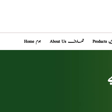
دیں
About Us تعارف
Home ہوم
ے