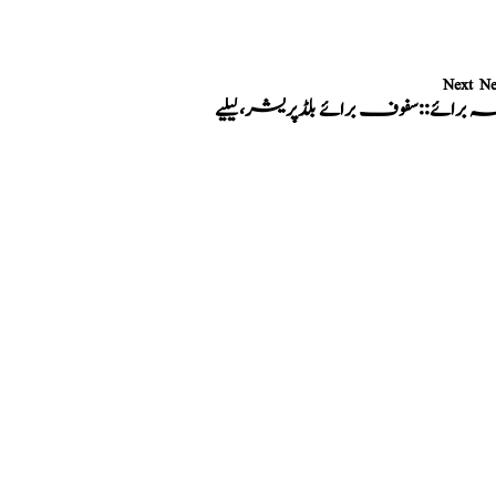
Next N
ہ برائے::سفوف برائے بلڈپریشر،کیلیے