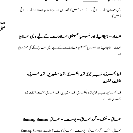
مشت زنی–Hand practice دیسی علاج مشت زنی کرنے سے اس کا نقصان اور
اس کا
ews
نسخ
بخار – ٹائیفائیڈ اور ملیریا جیسی علامات کے لیے دیسی علاج
بخار – ٹائیفائیڈ اور ملیریا جیسی علامات کے لیے دیسی علاج گلے کی خرابی
اور
قسط بحری، طبِ نبوی قسط البحری، قسط شیریں، قسط عربی،
كشطت، قشطت
قسط بحری، طبِ نبوی قسط البحری، قسط شیریں، قسط عربی، كشطت، قشطت قسط
بحری ہمارے
Sumaq, Sumac سماق – سُمک – گرد سماق – پوست – سماق
Sumaq, Sumac سماق – سُمک – گرد سماق – پوست – سماق نوٹ ؟ ہمارے