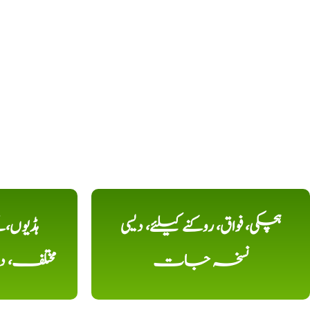
ہچکی، فواق، روکنے کیلئے، دیسی
ہڈیوں،
نسخہ جات
مختلف، 