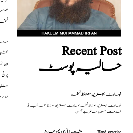
گر تی
غری 
نسخہ 
خر بو
Recent Post
خشخا
حالیہ پوسٹ
ان تم
پرانی
بنایا
نہایت بہترین مغلظ نسخہ
دو د 
نہایت بہترین مغلظ نسخہ نہایت بہترین مغلظ نسخہ آپ کی
خدمت میں حاضر ہے جس
مشت زنی کا دیسی علاج _______Hand practice