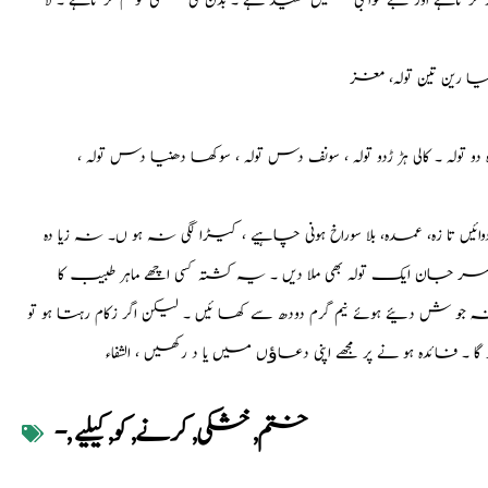
کر تاہے اور بے خوا بی میں مفید ہے ۔ بدن کی خشکی کو کم کر تاہے ۔ لا
یا رین تین تولہ، مغز
و تولہ ۔ کالی ہڑ ڑدو تولہ ، سونف دس تولہ ، سوکھا دھنیا دس تولہ ،
تا زہ، عمدہ، بلا سوراخ ہونی چاہیے ، کیڑا لگی نہ ہو ں۔ نہ زیا دہ
مر جان ایک تولہ بھی ملا دیں ۔ یہ کشتہ کسی اچھے ماہر طبیب کا
جو ش دئیے ہوئے نیم گرم دودھ سے کھا ئیں ۔ لیکن اگر زکام رہتا ہو تو
 ۔ فائدہ ہو نے پر مجھے اپنی دعاﺅں میں یا د رکھیں ، الشفاء
ختم
,
خشکی
,
کرنے
,
کو
,
کیلیے
,
-