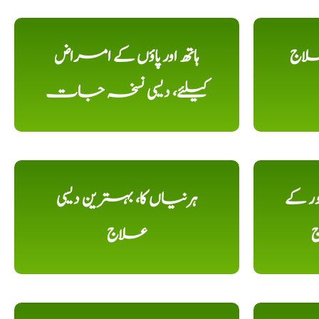
علاج
ہاتھ اور پاؤں کے امراض
کیلئے، دیسی نسخہ جات
ور کے
ہرنیاں کا، بہترین دیسی
ج
علاج