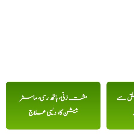
لق سے
مشت زنی، ہاتھ رسی، ماسٹر
بیشن کا، دیسی علاج