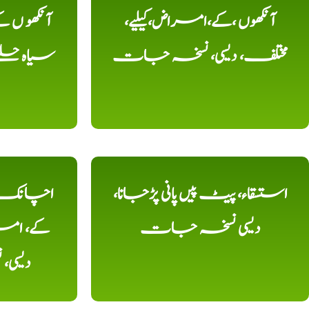
آنکھوں ،کے،امراض،کیلیے،
آنکھو ں
مختلف، دیسی، نسخہ جات
سیاہ حلقے
استسقاء، پیٹ پیں پانی پڑجانا،
اچانک ،
دیسی نسخہ جات
کے، امرا
دیسی