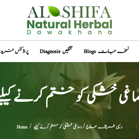
Blogs نسخہ جات
Diagnosis تشخیص
Products پراڈکٹس خری
ا غی خشکی کو ختم کرنے کیلی
دیسی طریقہ علاج
/ دما غی خشکی کو ختم کرنے کیلیے
/
Home