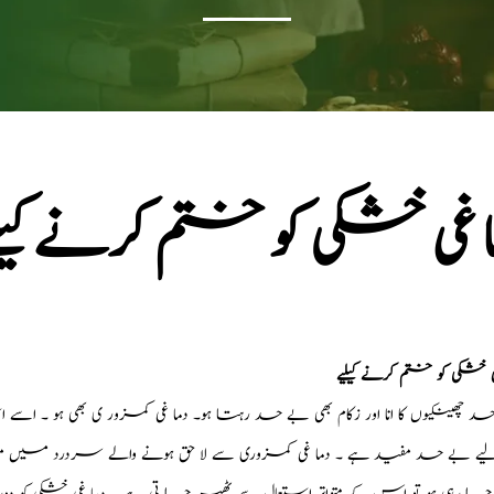
 غی خشکی کو ختم کرنے کیل
ی خشکی کو ختم کرنے کیلیے
 چھینکیوں کا انا اور زکام بھی بے حد رہتا ہو۔ دما غی کمزور ی بھی ہو ۔ اسے
یے بے حد مفید ہے ۔ دما غی کمزوری سے لا حق ہونے والے سردرد میں مفی