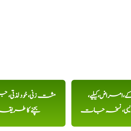
کے،امراض،کیلیے،
مشت زنی، خود لذتی، ج
دیسی، نسخہ جات
بچنے کا طریقہ