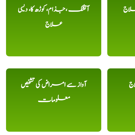
لاج
آتشک ،جذام، کوڑھ کا، دیسی
علاج
اج
آواز سے امراض کی تشخیص
معلومات