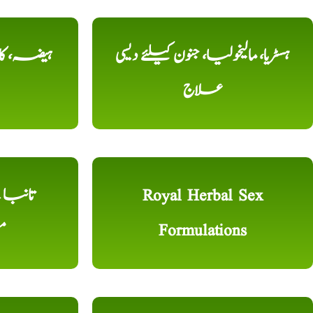
ہسٹریا، مالیخولیا، جنون کیلئے دیسی
ہیضہ، کال
علاج
Royal Herbal Sex
Formulations
م