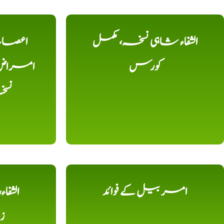
الشفاء شاہی نسخہ، مکمل
اعصاب 
کورس
امراض، ک
نس
امر بیل کے فوائد
الشفا
ز