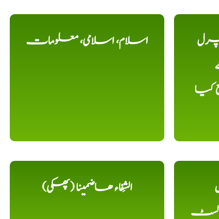
یچرل
اسلام، اسلامی، معلومات
ے
ع کیا
ل
الشِفاء ھاضمینا (پھکی)
 لسٹ