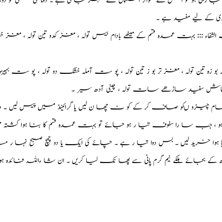
 جا رہی ہو تو اس کے متواتر استعمال سے ٹھہر جا تی ہے ۔ دما غی خشکی کو دور 
کے لیے مفید ہے ۔
الشفاء ::: بہت عمدہ قسم کے میٹھے بادام بیس تولہ ، مغز کدو تین تولہ ، مغز خ
 زہ تین تولہ ، مغز تر بو ز تین تولہ ، پو ست آملہ خشک دو تولہ ، پو ست بہیڑہ د
ش سفید ساڑھے سات تولہ ، چینی آدھ سیر ۔
ام چیزو ںکو صاف کر کے کو ٹ چھا ن لیں یا گرائینڈ میں پیس لیں ۔ دوائیں 
 ہو ، جب سا را سفوف تیا ر ہو جائے تو بہت عمدہ قسم کا بنا ہوا کشتہ 
 ہوا خرید لیں ۔ بس دوا تیا ر ہے ۔ چائے کی ایک یا دو چمچ صبح نہا ر منہ 
ھ کے بجائے ہلکے نیم گرم پانی سے پھا نک لیا کریں ۔ ان شا ءاللہ فائدہ ہو گا