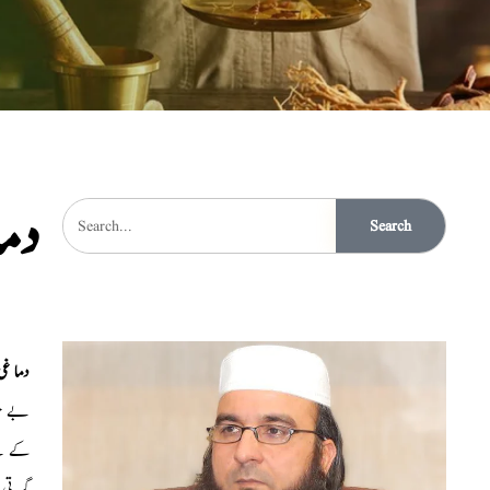
دما
Search
دما غ
بے حد
کے ل