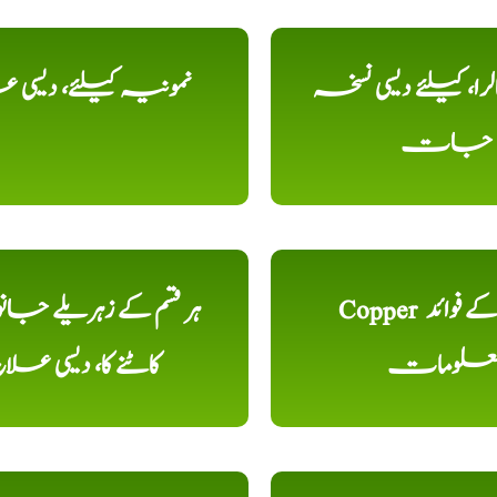
را، کیلئے دیسی نسخہ
نمونیہ کیلئے، دیسی 
جات
Copper تانبا کے فوائد
ہر قسم کے زہریلے جان
علومات
کاٹنے کا، دیسی علا