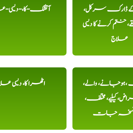
 کے ڈارک سرکل،
آتشک-کا،-دیسی-ع
، ختم کرنے کا دیسی
علاج
ہوجانے، والے،
اٹھرا کا، دیسی عل
ض، کیلیے، مختلف،
، نسخہ جات