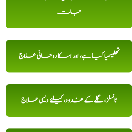
جات
تھلیسمیا کیا ہے، اور اسکا روحانی علاج
ٹانسلز، گلے کے غدود، کیلئے دیسی علاج