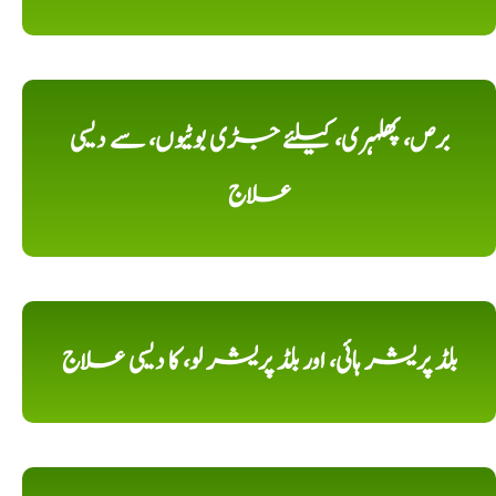
برص، پھلہری، کیلئے جڑی بوٹیوں، سے دیسی
علاج
بلڈ پریشر ہائی، اور بلڈ پریشر لو، کا دیسی علاج