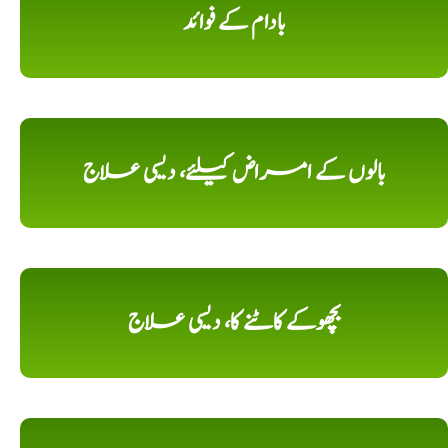
بادام کے فوائد
بالوں کے امراض کیلئے، دیسی علاج
بچھوکے کاٹنے کا، دیسی علاج