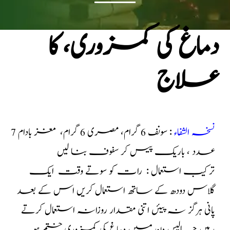
دماغ کی کمزوری، کا
علاج
نسخہ الشفاء
: سونف 6 گرام، مصری 6 گرام، مغز بادام 7
عدد ، باریک پیس کر سفوف بنا لیں
ترکیب استعمال : رات کو سوتے وقت ایک
گلاس دودھ کے ساتھ استعمال کریں اس کے بعد
پانی ہرگز نہ پیئں اتنی مقدار روزانہ استعمال کرتے