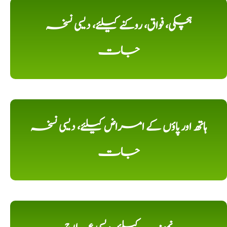
ہچکی، فواق، روکنے کیلئے، دیسی نسخہ
جات
ہاتھ اور پاؤں کے امراض کیلئے، دیسی نسخہ
جات