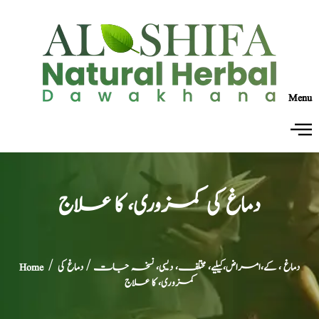
Menu
دماغ کی کمزوری، کا علاج
دماغ ، کے،امراض،کیلیے، مختلف، دیسی، نسخہ جات
/ دماغ کی
/
Home
کمزوری، کا علاج