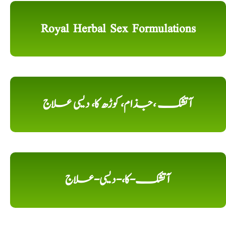
Royal Herbal Sex Formulations
آتشک ،جذام، کوڑھ کا، دیسی علاج
آتشک-کا،-دیسی-علاج