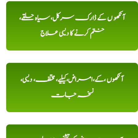
آنکھو ں کے ڈارک سرکل، سیاہ حلقے،
ختم کرنے کا دیسی علاج
آنکھوں ،کے،امراض،کیلیے، مختلف، دیسی،
نسخہ جات