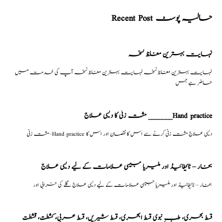
Recent Post حالیہ پوسٹ
نہایت بہترین مغلظ نسخہ
نہایت بہترین مغلظ نسخہ نہایت بہترین مغلظ نسخہ آپ کی خدمت میں
حاضر ہے جس
مشت زنی کا دیسی علاج _______Hand practice
مشت زنی–Hand practice دیسی علاج مشت زنی کرنے سے اس کا نقصان اور اس کا
بخار – ٹائیفائیڈ اور ملیریا جیسی علامات کے لیے دیسی علاج
بخار – ٹائیفائیڈ اور ملیریا جیسی علامات کے لیے دیسی علاج گلے کی خرابی اور
قسط بحری، طبِ نبوی قسط البحری، قسط شیریں، قسط عربی، كشطت، قشطت