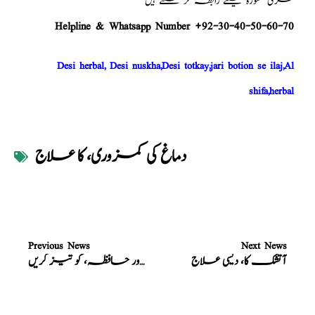
فری مشورہ کیلئے رابطہ کر سکتے ہیں
Helpline & Whatsapp Number +92-30-40-50-60-70
Desi herbal, Desi nuskha,Desi totkay,jari botion se ilaj,Al
shifa,herbal
دماغ کی کمزوری، کا علاج
Previous News
Next News
آتشک کا، دیسی علاج
کمزور حافظہ، کو تیز کریں