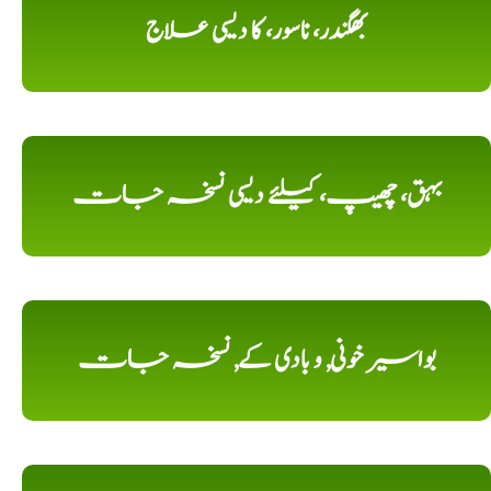
بھگندر، ناسور، کا دیسی علاج
بہق، چھیپ، کیلئے دیسی نسخہ جات
بواسیر خونی, و بادی کے, نسخہ جات