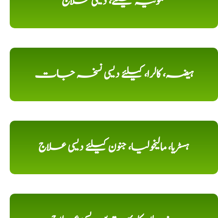
نمونیہ کیلئے، دیسی علاج
ہیضہ، کالرا، کیلئے دیسی نسخہ جات
ہسٹریا، مالیخولیا، جنون کیلئے دیسی علاج