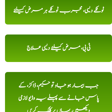
ٹوٹکے دیسی، مجرب ٹوٹکے ہر مرض کیلئے
ٹی بی، مرض کیلئے دیسی علاج
جب بیمار ہو جاو تو حکیم، ڈاکڑ، کے
پاس جانے سے پہلے یہ وڈیو لازمی
دیکھیں, یہاں پر کلک کریں