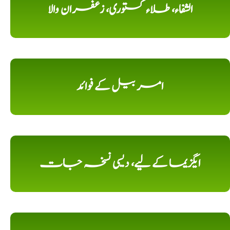
الشفاء، طلاء کستوری، زعفران والا
امر بیل کے فوائد
ایگزیما کے لیے، دیسی نسخہ جات