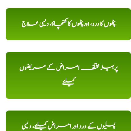
پٹھوں کا درد، اورپٹھوں کا کھنچاؤ، دیسی علاج
پرہیز مختلف امراض کے مریضوں
کیلئے
پسلیوں کے درد اور امراض کیلئے، دیسی