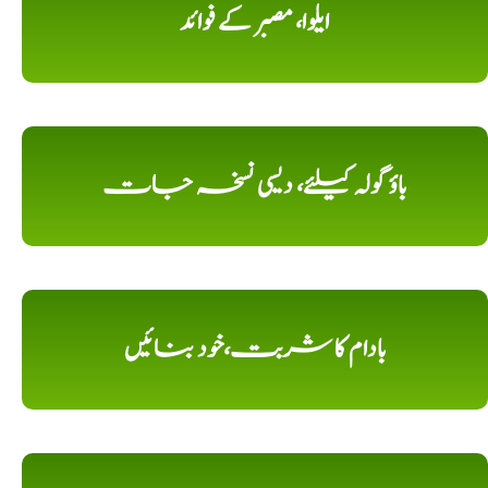
ایلوا، مصبر کے فوائد
باؤ گولہ کیلئے، دیسی نسخہ جات
بادام کا شربت،خود بنائیں