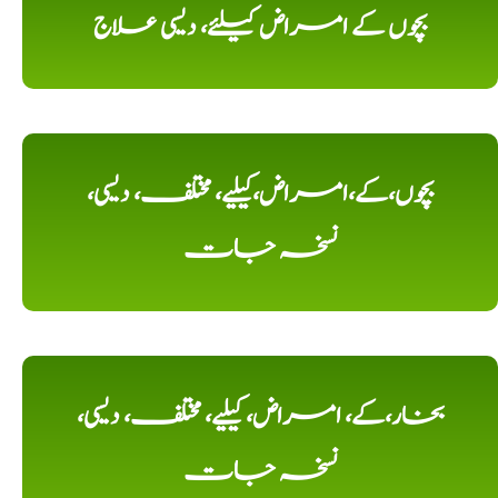
بچوں کے امراض کیلئے، دیسی علاج
بچوں،کے،امراض،کیلیے، مختلف، دیسی،
نسخہ جات
بخار،کے، امراض، کیلیے، مختلف، دیسی،
نسخہ جات