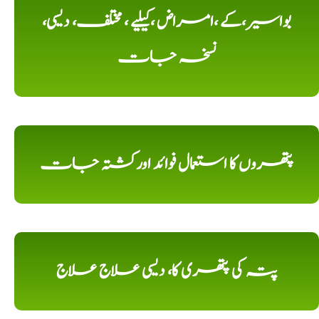
بواسیر،کے ،امراض ،کیلیے ، مختلف، دیسی،
نسخہ جات
پتھروں کا استعمال فوائد اورکشتہ جات
پتہ کی پتھری کا، دیسی علاج علاج