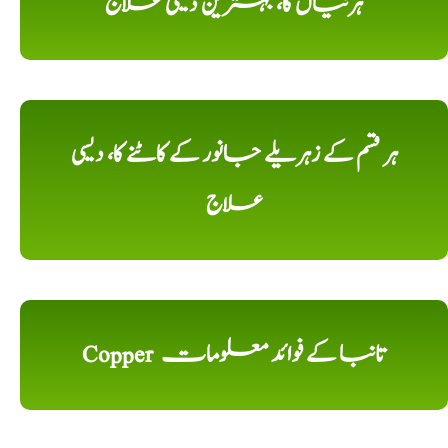
ہرنیاں کا، بہترین دیسی علاج
ہر قسم کے زہریلے جانور کے کاٹنے کا، دیسی
علاج
Copper تانبا کے فوائد معلومات