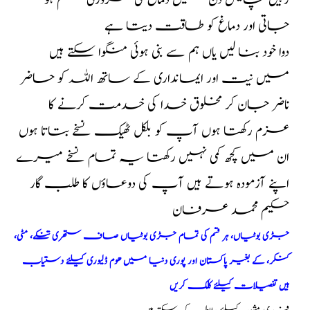
رہیں چالیس دن میں دماغ کی کمزوری ختم ہو
جاتی اور دماغ کو طاقت دیتا ہے
دوا خود بنا لیں یاں ہم سے بنی ہوئی منگوا سکتے ہیں
میں نیت اور ایمانداری کے ساتھ اللہ کو حاضر
ناضر جان کر مخلوق خدا کی خدمت کرنے کا
عزم رکھتا ہوں آپ کو بلکل ٹھیک نسخے بتاتا ہوں
ان میں کچھ کمی نہیں رکھتا یہ تمام نسخے میرے
اپنے آزمودہ ہوتے ہیں آپ کی دوعاؤں کا طلب گار
حکیم محمد عرفان
جڑی بوٹیاں، ہر قسم کی تمام جڑی بوٹیاں صاف ستھری تنکے، مٹی،
کنکر، کے بغیر پاکستان اور پوری دنیا میں ھوم ڈلیوری کیلئے دستیاب
ہیں تفصیلات کیلئے کلک کریں