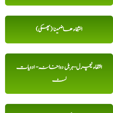
الشِفاء ھاضمینا (پھکی)
الشفاء نیچرل-ہربل دواخانہ- ادویات
لسٹ