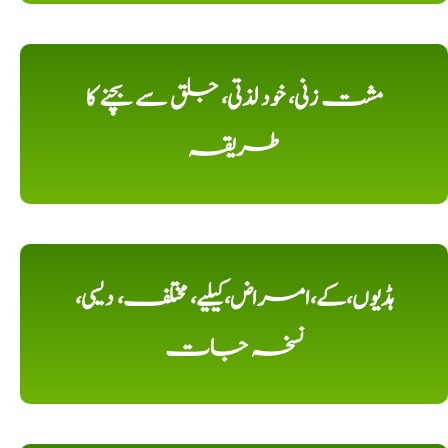
مشت زنی، خود لذتی، جلق سے بچنے کا
طریقہ
ہڈیوں،کے،امراض،کیلیے، مختلف، دیسی،
نسخہ جات