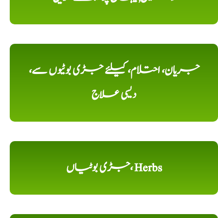
جریان، احتلام، کیلئے جڑی بوٹیوں سے،
دیسی علاج
جڑی بوٹیاں، Herbs