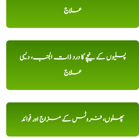
علاج
پسلیوں کے نیچے کا درد ذات الجنب، دیسی
علاج
پھلوں، فروٹس کے مزاج اور فوائد