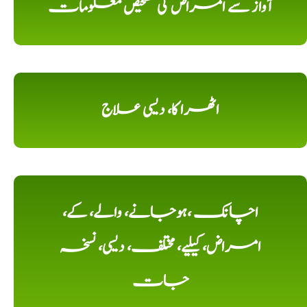
آواز سے امراض کی تشخیص معلومات
اٹھرا کا، دیسی علاج
اچانک ،ہوجانے، والے، کے،
امراض، کیلیے، مختلف، دیسی، نسخہ
جات