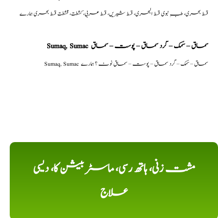
قسط بحری، طبِ نبوی قسط البحری، قسط شیریں، قسط عربی، كشطت، قشطت قسط بحری ہمارے
Sumaq, Sumac سماق – سُمک – گرد سماق – پوست – سماق
Sumaq, Sumac سماق – سُمک – گرد سماق – پوست – سماق نوٹ ؟ ہمارے
مشت زنی، ہاتھ رسی، ماسٹر بیشن کا، دیسی
علاج