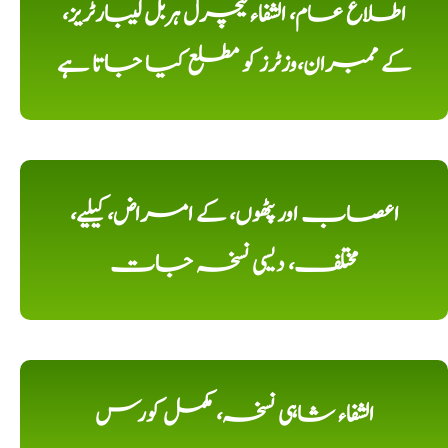
اطلاع عام، الشفاء نیچرل ہربل لیبارٹریز،
کے ممبران،وزٹرز کو مطلع کیا جاتا ہے
اعصاب اور پٹھوں، کے امراض، کیلیے،
مختلف، دیسی نسخہ جات
الشفاء شاہی نسخہ، مکمل کورس