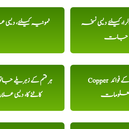
را، کیلئے دیسی نسخہ
نمونیہ کیلئے، دیسی 
جات
Copper تانبا کے فوائد
ہر قسم کے زہریلے جان
علومات
کاٹنے کا، دیسی علا