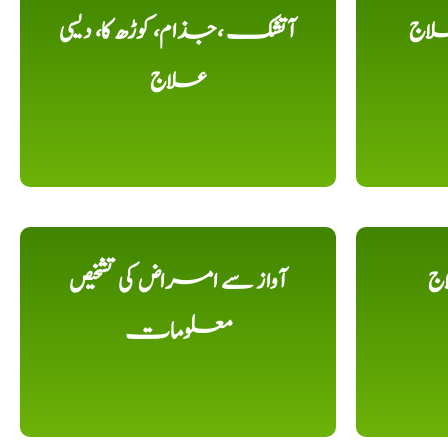
لاج
آتشک ،جذام، کوڑھ کا، دیسی
علاج
اج
آواز سے امراض کی تشخیص
معلومات