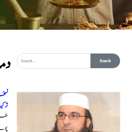
دم
Search
نسخہ
ترک
طرح 
پونے