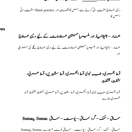
مشت زنی–Hand practice دیسی علاج مشت زنی کرنے سے اس کا نقصان اور
اس کا
ews
بخار – ٹائیفائیڈ اور ملیریا جیسی علامات کے لیے دیسی علاج
بخار – ٹائیفائیڈ اور ملیریا جیسی علامات کے لیے دیسی علاج گلے کی خرابی
اور
قسط بحری، طبِ نبوی قسط البحری، قسط شیریں، قسط عربی،
كشطت، قشطت
قسط بحری، طبِ نبوی قسط البحری، قسط شیریں، قسط عربی، كشطت، قشطت قسط
بحری ہمارے
Sumaq, Sumac سماق – سُمک – گرد سماق – پوست – سماق
Sumaq, Sumac سماق – سُمک – گرد سماق – پوست – سماق نوٹ ؟ ہمارے