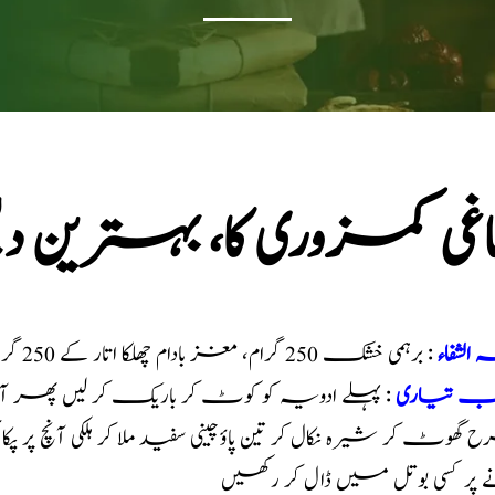
اغی کمزوری کا، بہترین د
 الشفاء
: برہمی خشک 250 گرام، مغز بادام چھلکا اتار کے 250 گرام، فلفل سیاہ 40 گرام
یب تیاری
: پہلے ادویہ کو کوٹ کر باریک کر لیں پھر آدھ
گھوٹ کر شیرہ نکال کر تین پاؤچینی سفید ملا کر ہلکی آنچ پ
 پر کسی بوتل میں ڈال کر رکھیں