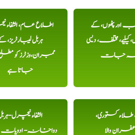
اور پٹھوں، کے
اطلاع عام، الشفاء ن
یلیے، مختلف، دیسی
ہربل لیبارٹریز، ک
خہ جات
ممبران،وزٹرز کو مطل
جاتا ہے
ء، طلاء کستوری،
الشفاء نیچرل-ہرب
عفران والا
دواخانہ- ادویات