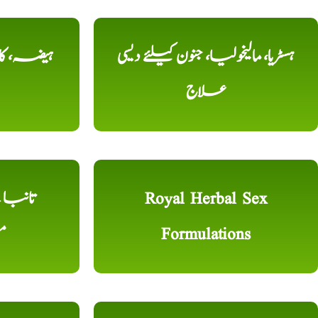
ہسٹریا، مالیخولیا، جنون کیلئے دیسی
ہیضہ، کال
علاج
Royal Herbal Sex
Formulations
م