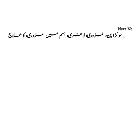
Next N
بچوں میں سوکڑا پن، کمزوری، لاغری، جسم میں کمزوری، کا علاج