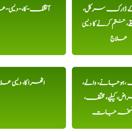
 کے ڈارک سرکل،
آتشک-کا،-دیسی-ع
، ختم کرنے کا دیسی
علاج
ہوجانے، والے،
اٹھرا کا، دیسی عل
ض، کیلیے، مختلف،
، نسخہ جات