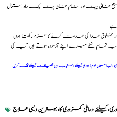
میں ملا کر صبح خالی پیٹ اور شام خالی پیٹ ایک ماہ استعمال
 ہے
کر مخلوق خدا کی خدمت کرنے کا عزم رکھتا ہوں
ا یہ تمام نسخے میرے اپنے آزمودہ ہوتے ہیں آپ کی
ری دنیا میں ھوم ڈلیوری کیلئے دستیاب ہیں تفصیلات کیلئے کلک کریں
ی، کیلئے
,
دماغی کمزوری کا، بہترین دیسی علاج