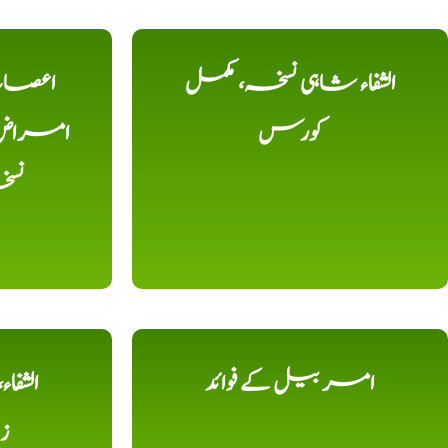
الشفاء شاہی نسخہ، مکمل
اعصاب 
کورس
امراض، ک
نس
امر بیل کے فوائد
الشفا
ز