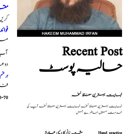
مقد
کریں
فوائد
میں
Recent Post
آپ ک
حالیہ پوسٹ
دوع
ہر قس
فری 
نہایت بہترین مغلظ نسخہ
0-70
نہایت بہترین مغلظ نسخہ نہایت بہترین مغلظ نسخہ آپ کی
خدمت میں حاضر ہے جس
مشت زنی کا دیسی علاج _______Hand practice