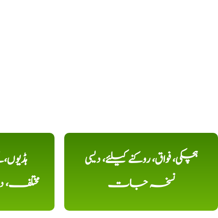
ہچکی، فواق، روکنے کیلئے، دیسی
ہڈیوں،
نسخہ جات
مختلف، 