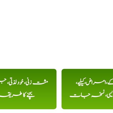
کے،امراض،کیلیے،
مشت زنی، خود لذتی، ج
دیسی، نسخہ جات
بچنے کا طریقہ