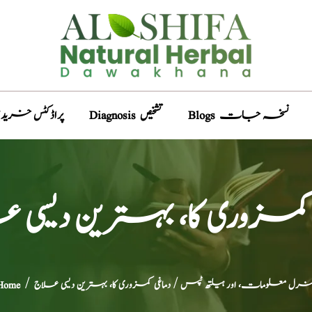
Blogs نسخہ جات
Diagnosis تشخیص
Products پراڈکٹس خری
 کمزوری کا، بہترین دیسی 
نرل معلومات، اور ہیلتھ ٹپس
/ دماغی کمزوری کا، بہترین دیسی علاج
/
Home