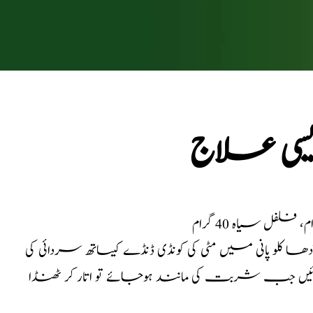
یسی علاج
ا کلو پانی میں مٹی کی کونڈی ڈنڈے کیساتھ سردائی کی
ر پکائیں جب شربت کی مانند ہوجائے تو اتار کر ٹھنڈا