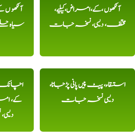
آنکھوں ،کے،امراض،کیلیے،
آنکھو ں
مختلف، دیسی، نسخہ جات
سیاہ حلقے
استسقاء، پیٹ پیں پانی پڑجانا،
اچانک ،
دیسی نسخہ جات
کے، امرا
دیسی