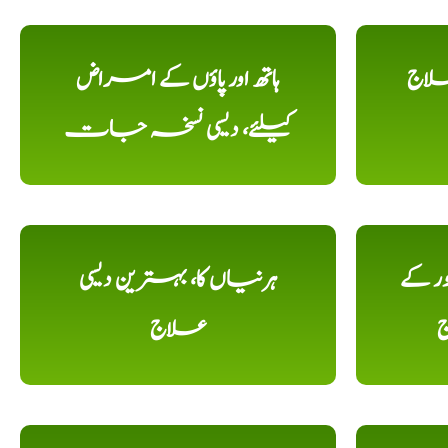
علاج
ہاتھ اور پاؤں کے امراض
کیلئے، دیسی نسخہ جات
ور کے
ہرنیاں کا، بہترین دیسی
ج
علاج