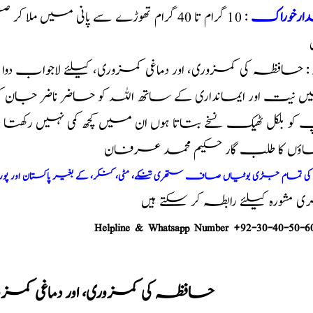
ارخوراک
: 10 گرام تا 40 گرام تھوڑے سے پانی 
: حافظہ کی کمزوری، اور دماغی کمزوری، کیلئے لاجواب دوا
 نیت اور ایمانداری کے ساتھ اللہ کو حاضر ناضر جان 
و بلکل ٹھیک نسخے بتاتا ہوں ان میں کچھ کمی نہیں رکھت
اؤں کا طلب گار حکیم محمد عرفان
م کی تمام جڑی بوٹیاں صاف ستھری تنکے، مٹی، کنکر، کے بغیر پاکستان اور پو
مشورہ کیلئے رابطہ کر سکتے ہیں
Helpline & Whatsapp Number +92-30-40-50-6
حافظہ کی کمزوری، اور دماغی کمزور