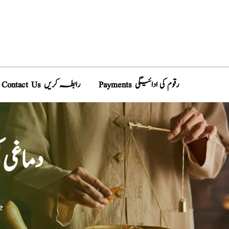
Payments رقوم کی ادائیگی
Contact Us رابطہ کریں
دماغی
ج