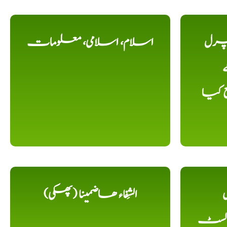
یچرل
اسلام، اسلامی، معلومات
ے
ع کیا
ل
الشِفاء ھاضمینا (پھکی)
 لسٹ