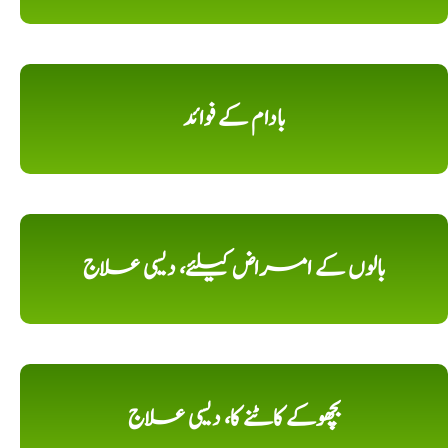
بادام کے فوائد
بالوں کے امراض کیلئے، دیسی علاج
بچھوکے کاٹنے کا، دیسی علاج