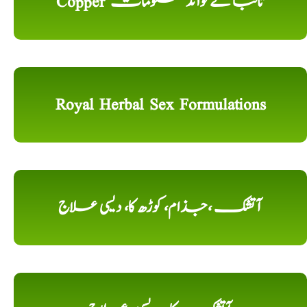
Copper تانبا کے فوائد معلومات
Royal Herbal Sex Formulations
آتشک ،جذام، کوڑھ کا، دیسی علاج