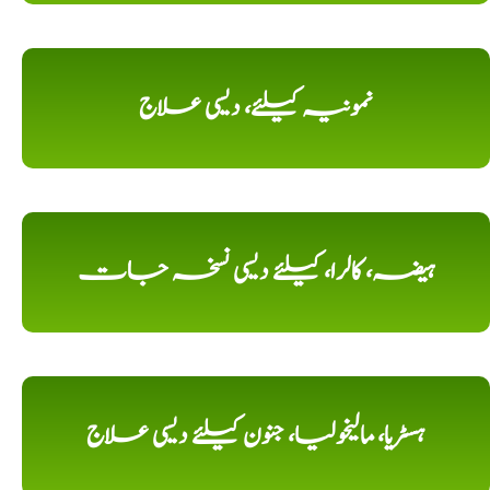
نمونیہ کیلئے، دیسی علاج
ہیضہ، کالرا، کیلئے دیسی نسخہ جات
ہسٹریا، مالیخولیا، جنون کیلئے دیسی علاج