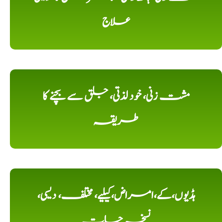
علاج
مشت زنی، خود لذتی، جلق سے بچنے کا
طریقہ
ہڈیوں،کے،امراض،کیلیے، مختلف، دیسی،
نسخہ جات