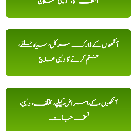
آتشک-کا،-دیسی-علاج
آنکھو ں کے ڈارک سرکل، سیاہ حلقے،
ختم کرنے کا دیسی علاج
آنکھوں ،کے،امراض،کیلیے، مختلف، دیسی،
نسخہ جات