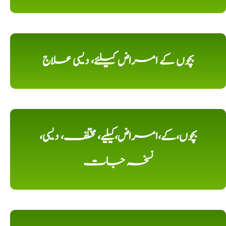
بچوں کے امراض کیلئے، دیسی علاج
بچوں،کے،امراض،کیلیے، مختلف، دیسی،
نسخہ جات