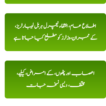
اطلاع عام، الشفاء نیچرل ہربل لیبارٹریز،
کے ممبران،وزٹرز کو مطلع کیا جاتا ہے
اعصاب اور پٹھوں، کے امراض، کیلیے،
مختلف، دیسی نسخہ جات