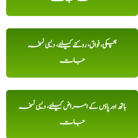
ہچکی، فواق، روکنے کیلئے، دیسی نسخہ
جات
ہاتھ اور پاؤں کے امراض کیلئے، دیسی نسخہ
جات