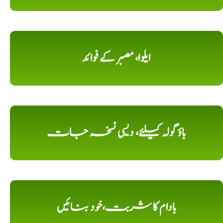
ایلوا، مصبر کے فوائد
باؤ گولہ کیلئے، دیسی نسخہ جات
بادام کا شربت،خود بنائیں