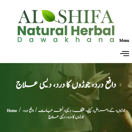
Menu
دافع درد، جوڑوں کا درد، دیسی علاج
جوڑوں، کے،امراض، کیلیے، مختلف، دیسی، نسخہ جات
/ دافع درد،
/
Home
جوڑوں کا درد، دیسی علاج