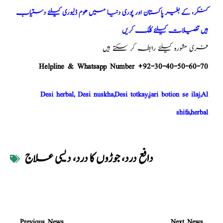
کنکر، کے بغیر پاکستان اور پوری دنیا میں ھوم ڈلیوری کیلئے دستیاب
ہیں تفصیلات کیلئے کلک کریں
فری مشورہ کیلئے رابطہ کر سکتے ہیں
Helpline & Whatsapp Number +92-30-40-50-60-70
Desi herbal, Desi nuskha,Desi totkay,jari botion se ilaj,Al
shifa,herbal
دافع درد، جوڑوں کا درد، دیسی علاج
Previous News
Next News