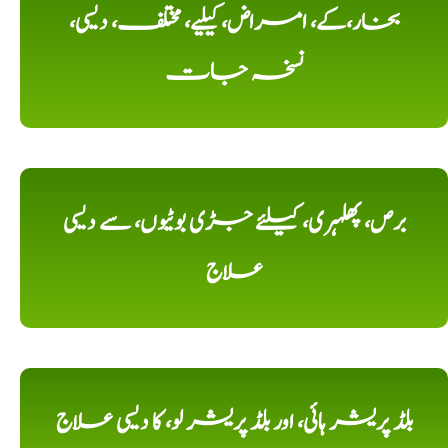
بخار،کے، امراض، کیلیے، مختلف، دیسی،
نسخہ جات
برص، پھلہری، کیلئے جڑی بوٹیوں، سے دیسی
علاج
بلڈ پریشر ہائی، اور بلڈ پریشر لو، کا دیسی علاج