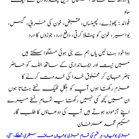
یا دودھ کے ساتھ استعمال کریں پندرہ دن سے ایک
ماہ
فوائد : پھوڑے، پھینساں، قبض، خون کی خرابی، گیس،
بواسیر، خون کو پتلا کرتی، دافع درد، جوڑوں کا درد
دوا خود بنا لیں یاں ہم سے بنی ہوئی منگوا سکتے ہیں
میں نیت اور ایمانداری کے ساتھ اللہ کو حاضر
ناضر جان کر مخلوق خدا کی خدمت کرنے کا
عزم رکھتا ہوں آپ کو بلکل ٹھیک نسخے بتاتا ہوں
ان میں کچھ کمی نہیں رکھتا یہ تمام نسخے میرے
اپنے آزمودہ ہوتے ہیں آپ کی دوعاؤں کا طلب گار
حکیم محمد عرفان
جڑی بوٹیاں، ہر قسم کی تمام جڑی بوٹیاں صاف ستھری تنکے، مٹی،