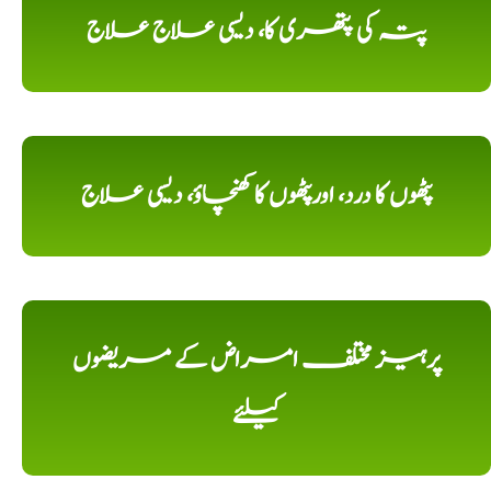
پتہ کی پتھری کا، دیسی علاج علاج
پٹھوں کا درد، اورپٹھوں کا کھنچاؤ، دیسی علاج
پرہیز مختلف امراض کے مریضوں
کیلئے