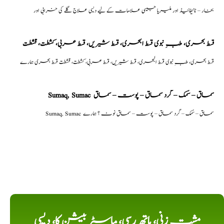
بخار – ٹائیفائیڈ اور ملیریا جیسی علامات کے لیے دیسی علاج گلے کی خرابی اور
قسط بحری، طبِ نبوی قسط البحری، قسط شیریں، قسط عربی، كشطت، قشطت
قسط بحری، طبِ نبوی قسط البحری، قسط شیریں، قسط عربی، كشطت، قشطت قسط بحری ہمارے
Sumaq, Sumac سماق – سُمک – گرد سماق – پوست – سماق
Sumaq, Sumac سماق – سُمک – گرد سماق – پوست – سماق نوٹ ؟ ہمارے
مشت زنی، ہاتھ رسی، ماسٹر بیشن کا، دیسی