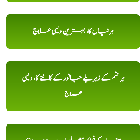
ہرنیاں کا، بہترین دیسی علاج
ہر قسم کے زہریلے جانور کے کاٹنے کا، دیسی
علاج