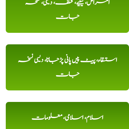
امراض، کیلیے، مختلف، دیسی، نسخہ
جات
استسقاء، پیٹ پیں پانی پڑجانا، دیسی نسخہ
جات
اسلام، اسلامی، معلومات