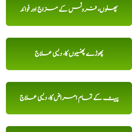
پھلوں، فروٹس کے مزاج اور فوائد
پھوڑے پھنسیوں کا، دیسی علاج
پیٹ کے تمام امراض کا، دیسی علاج