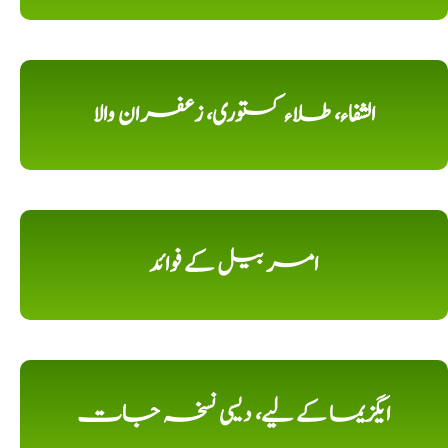
الشفاء، طلاء کستوری، زعفران والا
امر بیل کے فوائد
ایگزیما کے لیے، دیسی نسخہ جات