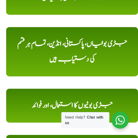
جڑی بوٹیاں، پاکستانی، انڈین، تمام ہر قسم
کی دستیاب ہیں
جڑی بوٹیوں کا استعمال، اور فوائد
Need Help?
Chat with
us