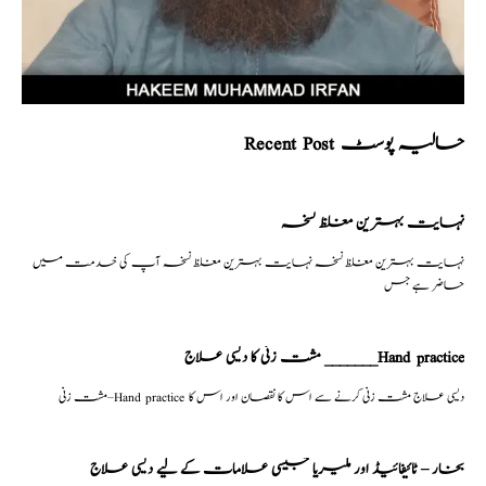
Recent Post حالیہ پوسٹ
نہایت بہترین مغلظ نسخہ
نہایت بہترین مغلظ نسخہ نہایت بہترین مغلظ نسخہ آپ کی خدمت میں
حاضر ہے جس
مشت زنی کا دیسی علاج _______Hand practice
مشت زنی–Hand practice دیسی علاج مشت زنی کرنے سے اس کا نقصان اور اس کا
بخار – ٹائیفائیڈ اور ملیریا جیسی علامات کے لیے دیسی علاج