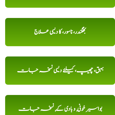
بھگندر، ناسور، کا دیسی علاج
بہق، چھیپ، کیلئے دیسی نسخہ جات
بواسیر خونی, و بادی کے, نسخہ جات