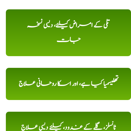
تلی کے امراض کیلئے، دیسی نسخہ
جات
تھلیسمیا کیا ہے، اور اسکا روحانی علاج
ٹانسلز، گلے کے غدود، کیلئے دیسی علاج