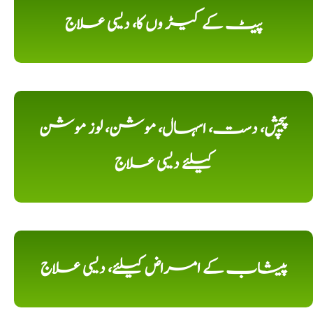
پیٹ کے کیڑ وں کا، دیسی علاج
پیچش، دست، اسہال، موشن، لوز موشن
کیلئے دیسی علاج
پیشاب کے امراض کیلئے، دیسی علاج