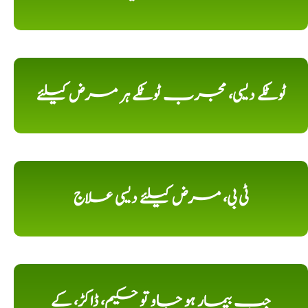
ٹوٹکے دیسی، مجرب ٹوٹکے ہر مرض کیلئے
ٹی بی، مرض کیلئے دیسی علاج
جب بیمار ہو جاو تو حکیم، ڈاکڑ، کے