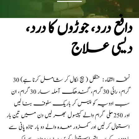
دافع درد، جوڑوں کا درد،
دیسی علاج
نسخہ الشفاء : حنظل ( بیج نکال کر شامل کرنا ہے) 30
گرام، رائی 30 گرام، گندھک آملہ سار 30 گرام، ان
سب ادویہ کو پیس کر باریک سفوف بنا لیں
اور 250 ملی گرام والے کپیسول بھر لیں دن میں تین بار
استعمال کر لیں اور کمزور معدہ والے دو بار تاذہ پانی سے