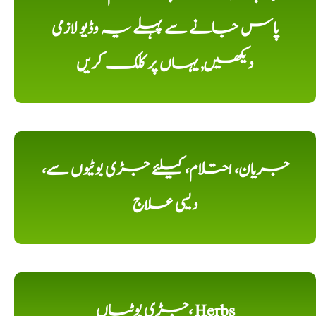
پاس جانے سے پہلے یہ وڈیو لازمی
دیکھیں, یہاں پر کلک کریں
جریان، احتلام، کیلئے جڑی بوٹیوں سے،
دیسی علاج
جڑی بوٹیاں، Herbs