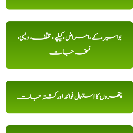
بواسیر،کے ،امراض ،کیلیے ، مختلف، دیسی،
نسخہ جات
پتھروں کا استعمال فوائد اورکشتہ جات