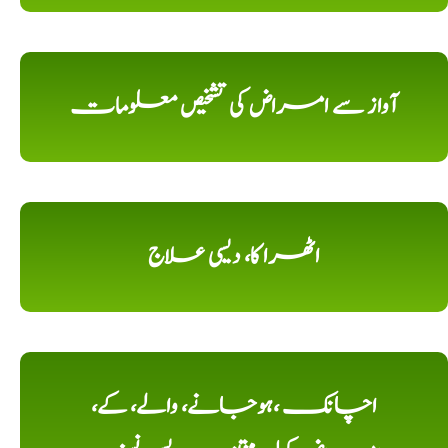
آواز سے امراض کی تشخیص معلومات
اٹھرا کا، دیسی علاج
اچانک ،ہوجانے، والے، کے،