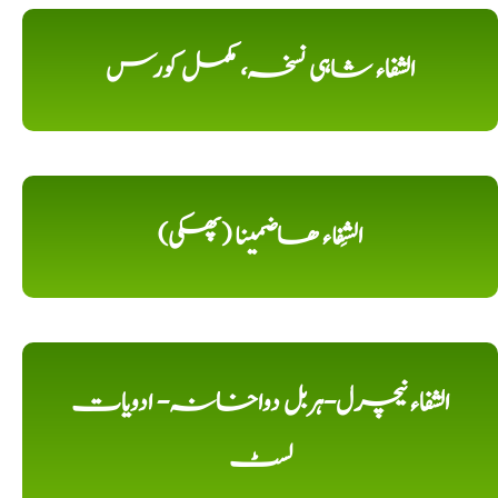
الشفاء شاہی نسخہ، مکمل کورس
الشِفاء ھاضمینا (پھکی)
الشفاء نیچرل-ہربل دواخانہ- ادویات
لسٹ