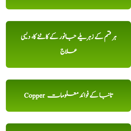
ہر قسم کے زہریلے جانور کے کاٹنے کا، دیسی
علاج
Copper تانبا کے فوائد معلومات