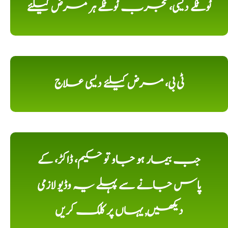
ٹوٹکے دیسی، مجرب ٹوٹکے ہر مرض کیلئے
ٹی بی، مرض کیلئے دیسی علاج
جب بیمار ہو جاو تو حکیم، ڈاکڑ، کے
پاس جانے سے پہلے یہ وڈیو لازمی
دیکھیں, یہاں پر کلک کریں