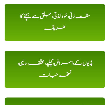
مشت زنی، خود لذتی، جلق سے بچنے کا
طریقہ
ہڈیوں،کے،امراض،کیلیے، مختلف، دیسی،
نسخہ جات