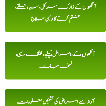
آنکھو ں کے ڈارک سرکل، سیاہ حلقے،
ختم کرنے کا دیسی علاج
آنکھوں ،کے،امراض،کیلیے، مختلف، دیسی،
نسخہ جات
آواز سے امراض کی تشخیص معلومات