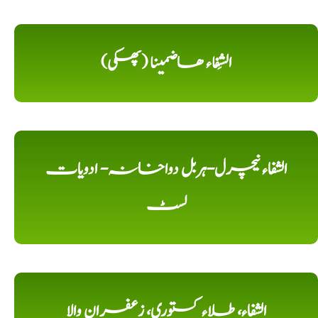
الشِفاء ھاضمینا (پھکی)
الشفاء نیچرل-ہربل دواخانہ- ادویات
لسٹ
الشفاء، طلاء کستوری، زعفران والا