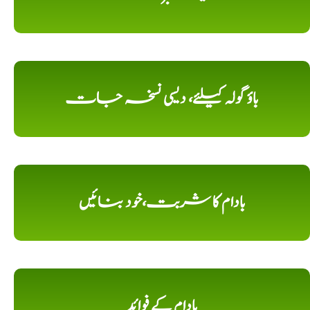
باؤ گولہ کیلئے، دیسی نسخہ جات
بادام کا شربت،خود بنائیں
بادام کے فوائد