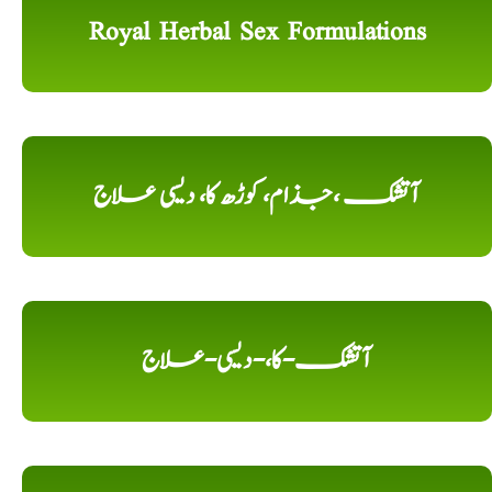
Royal Herbal Sex Formulations
آتشک ،جذام، کوڑھ کا، دیسی علاج
آتشک-کا،-دیسی-علاج