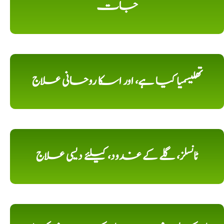
جات
تھلیسمیا کیا ہے، اور اسکا روحانی علاج
ٹانسلز، گلے کے غدود، کیلئے دیسی علاج