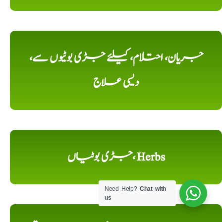
جریان، احتلام، کیلئے جڑی بوٹیوں سے،
دیسی علاج
جڑی بوٹیاں، Herbs
Need Help?
Chat with
us