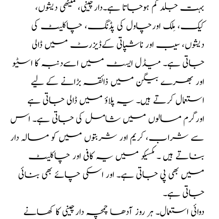
بہت جلد کم ہوجاتا ہے۔دارچینی، میٹھی دیشوں،
کیک، مِلک اورچاول کی پڈنگ، چاکلیٹ کی
دیشوں، سیب اور ناشپاتی کےڈیزرٹ میں ڈالی
جاتی ہے۔ میڈل ایسٹ میں اسےدنبہ کا اسٹیو
اور بھرے بیگن میں ذائقہ بڑانے کے لیے
استعمال کرتے ہیں۔ یہ پلاؤ میں ڈالی جاتی ہے
اورگرم مسالوں میں شامل کی جاتی ہے۔ اس
سے شراب، کریم اور شربتوں میں کو مسالہ دار
بناتے ہیں ۔ مکسیکو میں یہ کافی اور چاکلیٹ
میں بھی پی جاتی ہے۔ اور اسکی چائے بھی بنائی
جاتی ہے۔
دوائی استعمال۔ ہر روز آدھا چمچہ دارچینی کا کھانے