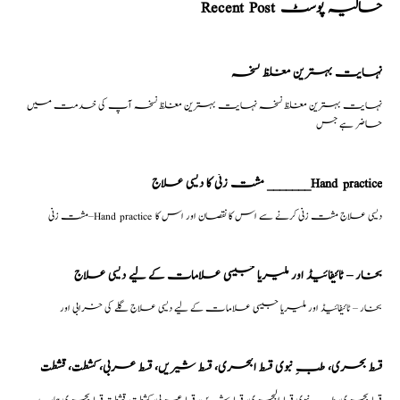
Recent Post حالیہ پوسٹ
نہایت بہترین مغلظ نسخہ
نہایت بہترین مغلظ نسخہ نہایت بہترین مغلظ نسخہ آپ کی خدمت میں
حاضر ہے جس
مشت زنی کا دیسی علاج _______Hand practice
مشت زنی–Hand practice دیسی علاج مشت زنی کرنے سے اس کا نقصان اور اس کا
بخار – ٹائیفائیڈ اور ملیریا جیسی علامات کے لیے دیسی علاج
بخار – ٹائیفائیڈ اور ملیریا جیسی علامات کے لیے دیسی علاج گلے کی خرابی اور
قسط بحری، طبِ نبوی قسط البحری، قسط شیریں، قسط عربی، كشطت، قشطت
قسط بحری، طبِ نبوی قسط البحری، قسط شیریں، قسط عربی، كشطت، قشطت قسط بحری ہمارے