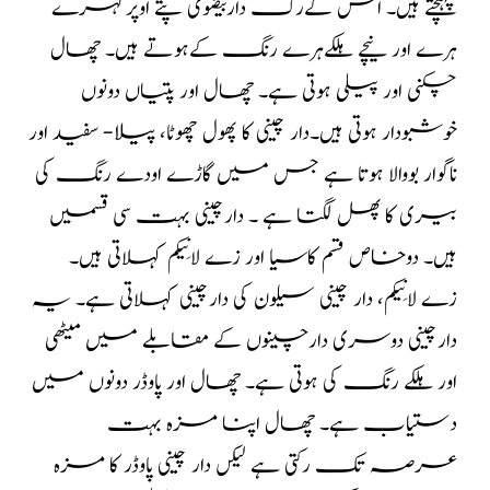
پہنچتے ہیں۔ اس کےرگ داربیضوی پتے اوپرگہرے
ہرے اور نیچے ہلکےہرے رنگ کےہوتے ہیں۔ چھال
چکنی اور پیلی ہوتی ہے۔ چھال اور پتیاں دونوں
خوشبودار ہوتی ہیں۔دار چینی کا پھول چھوٹا، پیلا- سفید اور
ناگوار بووالا ہوتا ہے جس میں گاڑے اودے رنگ کی
بیری کا پھل لگتا ہے ۔ دارچینی بہت سی قسمیں
ہیں۔ دوخاص قسم کاسیا اور زے لانِیکم کہلاتی ہیں۔
زے لانِیکم، دار چینی سیلون کی دارچینی کہلاتی ہے۔ یہ
دارچینی دوسری دارچینوں کے مقابلے میں میٹھی
اور ہلکے رنگ کی ہوتی ہے۔ چھال اور پاوڈر دونوں میں
دستیاب ہے۔ چھال اپنا مزہ بہت
عرصہ تک رکتی ہے لیکں دار چینی پاوڈر کا مزہ