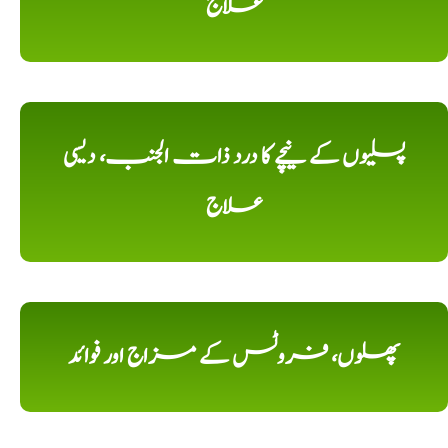
علاج
پسلیوں کے نیچے کا درد ذات الجنب، دیسی
علاج
پھلوں، فروٹس کے مزاج اور فوائد