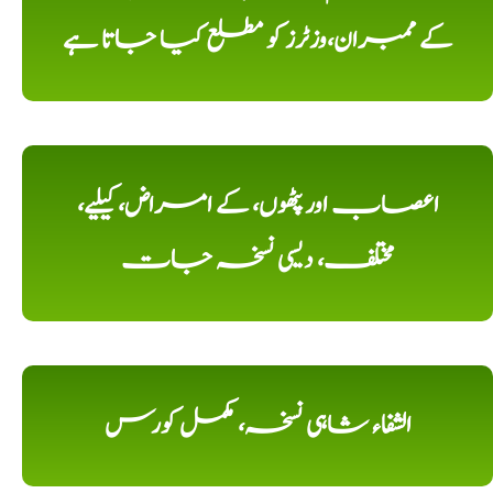
کے ممبران،وزٹرز کو مطلع کیا جاتا ہے
اعصاب اور پٹھوں، کے امراض، کیلیے،
مختلف، دیسی نسخہ جات
الشفاء شاہی نسخہ، مکمل کورس