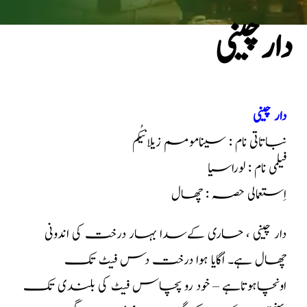
دارچینی
دار چینی
نباتاتی نام : سینامومم زیلانیکُم
فیلمی نام : لوراسیا
اِستعمالی حصہ : چھال
دار چینی ، حاری کےسدا بہار درخت کی اندونی
چھال ہے۔ اُگایا ہوا درخت دس فیٹ تک
اونچاہوتاہے – خود رو پچاس فیٹ کی بلندی تک