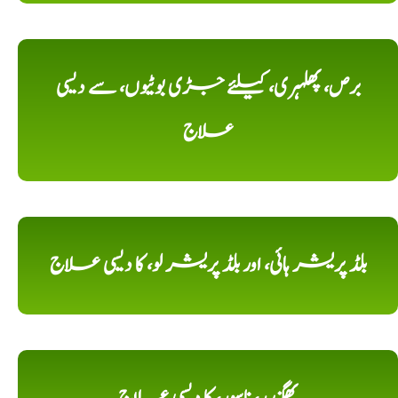
برص، پھلہری، کیلئے جڑی بوٹیوں، سے دیسی
علاج
بلڈ پریشر ہائی، اور بلڈ پریشر لو، کا دیسی علاج