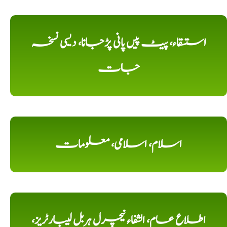
استسقاء، پیٹ پیں پانی پڑجانا، دیسی نسخہ
جات
اسلام، اسلامی، معلومات
اطلاع عام، الشفاء نیچرل ہربل لیبارٹریز،