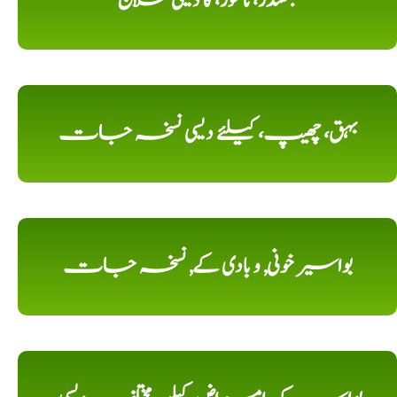
بھگندر، ناسور، کا دیسی علاج
بہق، چھیپ، کیلئے دیسی نسخہ جات
بواسیر خونی, و بادی کے, نسخہ جات