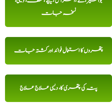
بواسیر،کے ،امراض ،کیلیے ، مختلف، دیسی،
نسخہ جات
پتھروں کا استعمال فوائد اورکشتہ جات
پتہ کی پتھری کا، دیسی علاج علاج