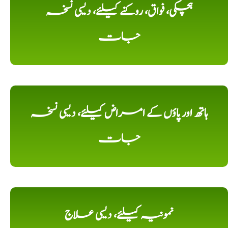
ہچکی، فواق، روکنے کیلئے، دیسی نسخہ
جات
ہاتھ اور پاؤں کے امراض کیلئے، دیسی نسخہ
جات
نمونیہ کیلئے، دیسی علاج