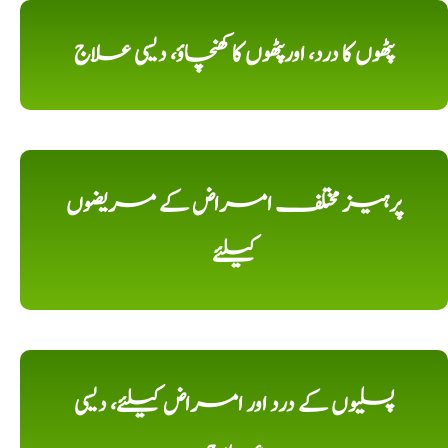
پٹھوں کا درد، اورپٹھوں کا کھنچاؤ، دیسی علاج
پرہیز مختلف امراض کے مریضوں
کیلئے
پسلیوں کے درد اور امراض کیلئے، دیسی