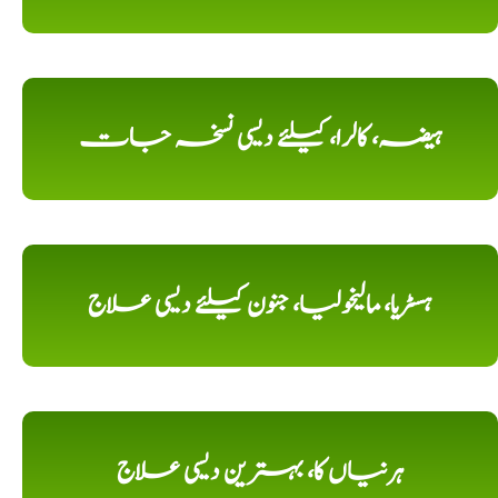
ہیضہ، کالرا، کیلئے دیسی نسخہ جات
ہسٹریا، مالیخولیا، جنون کیلئے دیسی علاج
ہرنیاں کا، بہترین دیسی علاج