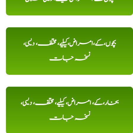
بچوں،کے،امراض،کیلیے، مختلف، دیسی،
نسخہ جات
بخار،کے، امراض، کیلیے، مختلف، دیسی،
نسخہ جات