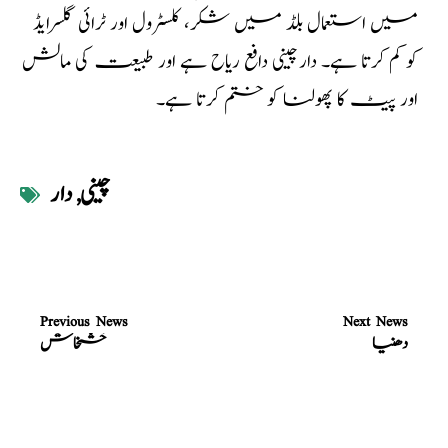
میں استعمال بلڈ میں شکر، کلسٹرول اور ٹرائی گلسرایڈ
کو کم کرتا ہے۔ دارچینی دافع ریاح ہے اور طبیعت کی مالش
اور پیٹ کا پھولنا کو ختم کرتا ہے۔
چینی
,
دار
Previous News
Next News
دھنیا
خشخاش