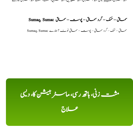
Sumaq, Sumac سماق – سُمک – گرد سماق – پوست – سماق
Sumaq, Sumac سماق – سُمک – گرد سماق – پوست – سماق نوٹ ؟ ہمارے
مشت زنی، ہاتھ رسی، ماسٹر بیشن کا، دیسی
علاج