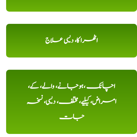
اٹھرا کا، دیسی علاج
اچانک ،ہوجانے، والے، کے،
امراض، کیلیے، مختلف، دیسی، نسخہ
جات