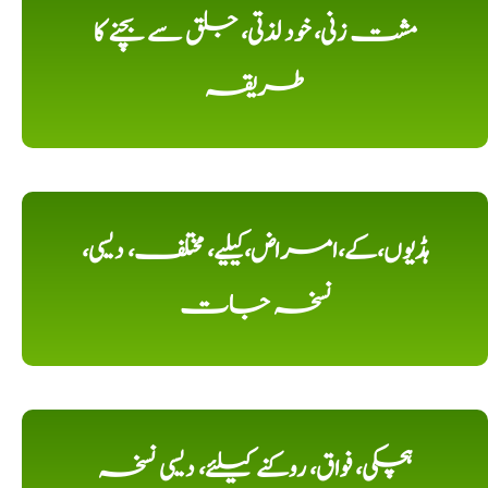
مشت زنی، خود لذتی، جلق سے بچنے کا
طریقہ
ہڈیوں،کے،امراض،کیلیے، مختلف، دیسی،
نسخہ جات
ہچکی، فواق، روکنے کیلئے، دیسی نسخہ