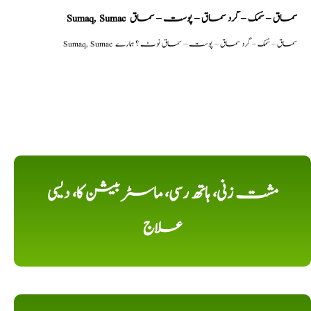
Sumaq, Sumac سماق – سُمک – گرد سماق – پوست – سماق
Sumaq, Sumac سماق – سُمک – گرد سماق – پوست – سماق نوٹ ؟ ہمارے
مشت زنی، ہاتھ رسی، ماسٹر بیشن کا، دیسی
علاج