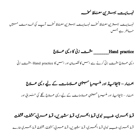
نہایت بہترین مغلظ نسخہ
نہایت بہترین مغلظ نسخہ نہایت بہترین مغلظ نسخہ آپ کی خدمت میں
حاضر ہے جس
مشت زنی کا دیسی علاج _______Hand practice
مشت زنی–Hand practice دیسی علاج مشت زنی کرنے سے اس کا نقصان اور اس کا
بخار – ٹائیفائیڈ اور ملیریا جیسی علامات کے لیے دیسی علاج
بخار – ٹائیفائیڈ اور ملیریا جیسی علامات کے لیے دیسی علاج گلے کی خرابی اور
قسط بحری، طبِ نبوی قسط البحری، قسط شیریں، قسط عربی، كشطت، قشطت
قسط بحری، طبِ نبوی قسط البحری، قسط شیریں، قسط عربی، كشطت، قشطت قسط بحری ہمارے