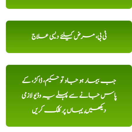
ٹی بی، مرض کیلئے دیسی علاج
جب بیمار ہو جاو تو حکیم، ڈاکڑ، کے
پاس جانے سے پہلے یہ وڈیو لازمی
دیکھیں, یہاں پر کلک کریں