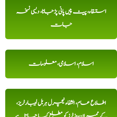
استسقاء، پیٹ پیں پانی پڑجانا، دیسی نسخہ
جات
اسلام، اسلامی، معلومات
اطلاع عام، الشفاء نیچرل ہربل لیبارٹریز،
کے ممبران،وزٹرز کو مطلع کیا جاتا ہے