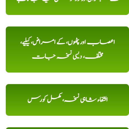
اعصاب اور پٹھوں، کے امراض، کیلیے،
مختلف، دیسی نسخہ جات
الشفاء شاہی نسخہ، مکمل کورس