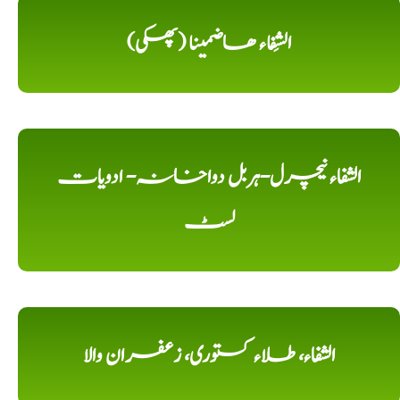
الشِفاء ھاضمینا (پھکی)
الشفاء نیچرل-ہربل دواخانہ- ادویات
لسٹ
الشفاء، طلاء کستوری، زعفران والا