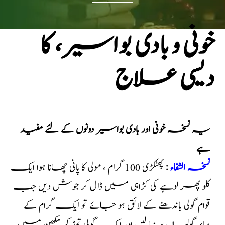
خونی و بادی بواسیر، کا
دیسی علاج
یہ نسخہ خونی اور بادی بواسیر دونوں کے لئے مفید
ہے
نسخہ الشفاء
: پھٹکڑی 100 گرام ، مولی کا پانی چھانا ہوا ایک
کلو پھر لوہے کی کڑاہی میں ڈال کر جوش دیں جب
قوام گولی باندھنے کے لائق ہو جائے تو ایک گرام کے