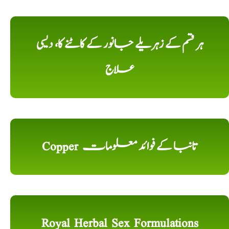
ہر قسم کے زہریلے جانور کے کاٹنے کا، دیسی
علاج
Copper تانبا کے فوائد معلومات
Royal Herbal Sex Formulations