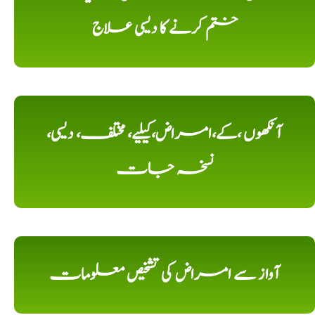
ختم کرنے کا دیسی علاج
آنکھوں ،کے،امراض،کیلیے، مختلف، دیسی،
نسخہ جات
آواز سے امراض کی تشخیص معلومات