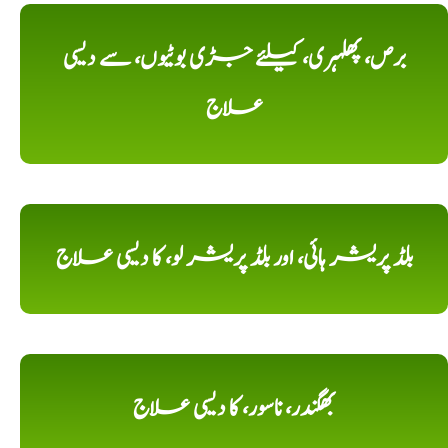
برص، پھلہری، کیلئے جڑی بوٹیوں، سے دیسی
علاج
بلڈ پریشر ہائی، اور بلڈ پریشر لو، کا دیسی علاج
بھگندر، ناسور، کا دیسی علاج