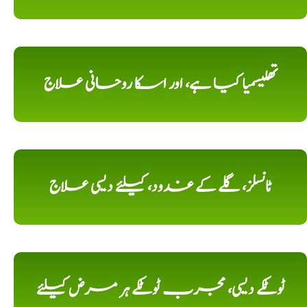
تھلیسمیا کیا ہے، اور اسکا روحانی علاج
ٹانسلز، گلے کے غدود، کیلئے دیسی علاج
ٹوٹکے دیسی، مجرب ٹوٹکے ہر مرض کیلئے