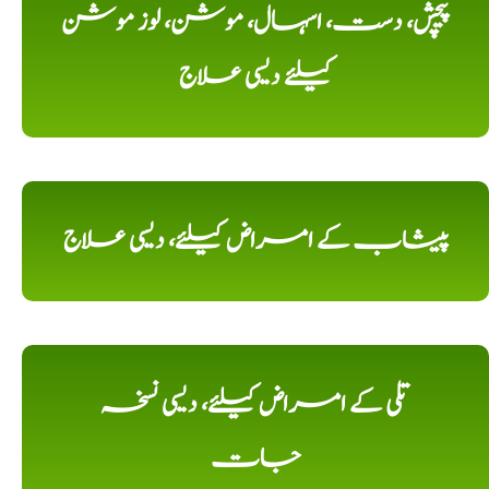
پیچش، دست، اسہال، موشن، لوز موشن
کیلئے دیسی علاج
پیشاب کے امراض کیلئے، دیسی علاج
تلی کے امراض کیلئے، دیسی نسخہ
جات