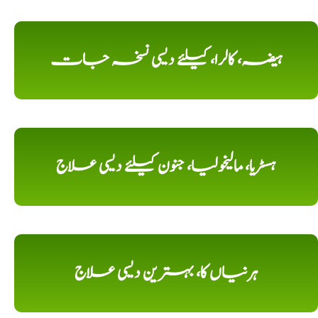
ہیضہ، کالرا، کیلئے دیسی نسخہ جات
ہسٹریا، مالیخولیا، جنون کیلئے دیسی علاج
ہرنیاں کا، بہترین دیسی علاج