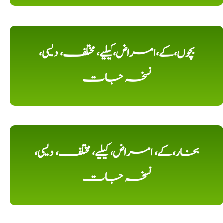
بچوں،کے،امراض،کیلیے، مختلف، دیسی،
نسخہ جات
بخار،کے، امراض، کیلیے، مختلف، دیسی،
نسخہ جات