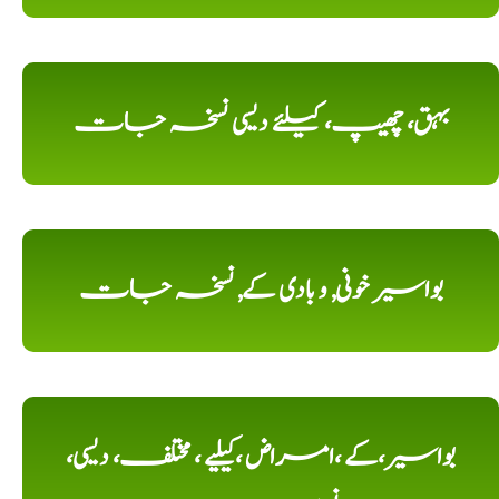
بہق، چھیپ، کیلئے دیسی نسخہ جات
بواسیر خونی, و بادی کے, نسخہ جات
بواسیر،کے ،امراض ،کیلیے ، مختلف، دیسی،