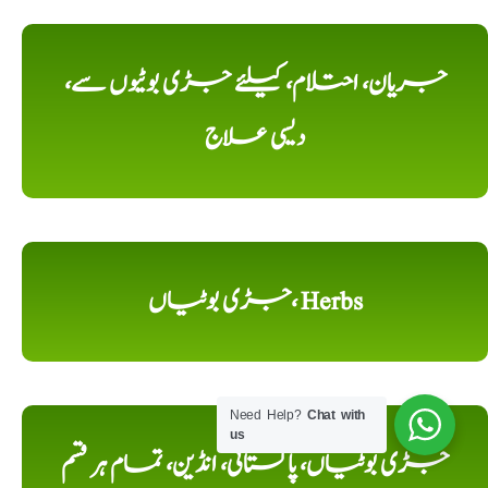
جریان، احتلام، کیلئے جڑی بوٹیوں سے،
دیسی علاج
جڑی بوٹیاں، Herbs
Need Help?
Chat with
us
جڑی بوٹیاں، پاکستانی، انڈین، تمام ہر قسم