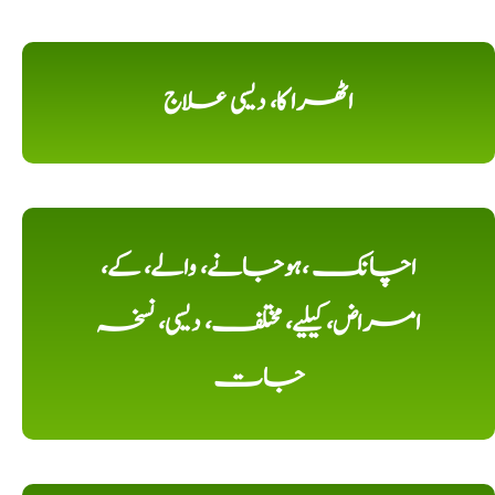
اٹھرا کا، دیسی علاج
اچانک ،ہوجانے، والے، کے،
امراض، کیلیے، مختلف، دیسی، نسخہ
جات