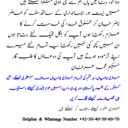
دوا خود بنا لیں یاں ہم سے بنی ہوئی منگوا سکتے ہیں
میں نیت اور ایمانداری کے ساتھ اللہ کو حاضر
ناضر جان کر مخلوق خدا کی خدمت کرنے کا
عزم رکھتا ہوں آپ کو بلکل ٹھیک نسخے بتاتا ہوں
ان میں کچھ کمی نہیں رکھتا یہ تمام نسخے میرے
اپنے آزمودہ ہوتے ہیں آپ کی دوعاؤں کا طلب گار
حکیم محمد عرفان
جڑی بوٹیاں، ہر قسم کی تمام جڑی بوٹیاں صاف ستھری تنکے، مٹی،
کنکر، کے بغیر پاکستان اور پوری دنیا میں ھوم ڈلیوری کیلئے دستیاب
ہیں تفصیلات کیلئے کلک کریں
فری مشورہ کیلئے رابطہ کر سکتے ہیں
Helpline & Whatsapp Number +92-30-40-50-60-70