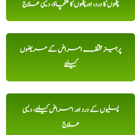
پٹھوں کا درد، اورپٹھوں کا کھنچاؤ، دیسی علاج
پرہیز مختلف امراض کے مریضوں
کیلئے
پسلیوں کے درد اور امراض کیلئے، دیسی
علاج