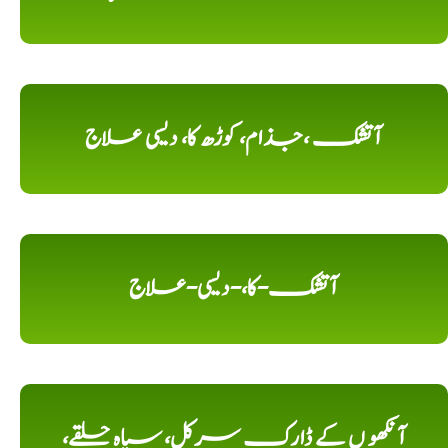
آتشک ،جذام، کوڑھ کا، دیسی علاج
آتشک-کا،-دیسی-علاج
آنکھو ں کے ڈارک سرکل، سیاہ حلقے،