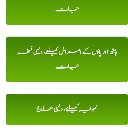
جات
ہاتھ اور پاؤں کے امراض کیلئے، دیسی نسخہ
جات
نمونیہ کیلئے، دیسی علاج