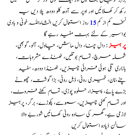
برابر گولیاں بنا لیں اور ایک گولی توڑ کر مکھن میں
رکھ کر کھلائیں اور اوپر سے آدھ کلو دودھ پلا دیں یہ
نسخہ کم از کم
15
روز استعمال کریں انشاءاللہ خونی و بادی
بواسیر کے لئے بہت مفید رہے گا
پر ہیز
: دال چنا، دال ماش، چاول، آلو، گوبھی،
شملہ مرچ، تمام بوتلیں، ٹھنڈے مشروبات،
بازاری تلی ہوئی فرائی چیزیں، ٹھنڈا دودھ، سفید
چنے،نان، خمیری روٹی، ڈبل روٹی، بڑا گوشت، چھوٹے
بڑے پائے، پیزا، حلوہ پوڑی، تمام کھٹے فروٹ،
اور تمام کھٹی چیزیں، سموسے، پکوڑے، برگر، پرہیز
لازمی ہے، گھر کی سادہ روٹی کھائیں شوربے والا
سالن ذیادہ استعمال کریں