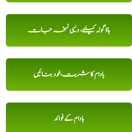
باؤ گولہ کیلئے، دیسی نسخہ جات
بادام کا شربت،خود بنائیں
بادام کے فوائد