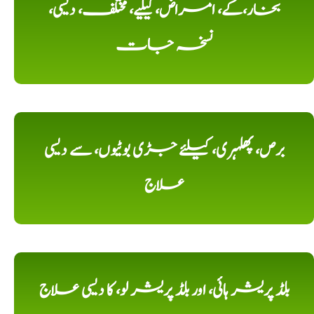
بخار،کے، امراض، کیلیے، مختلف، دیسی،
نسخہ جات
برص، پھلہری، کیلئے جڑی بوٹیوں، سے دیسی
علاج
بلڈ پریشر ہائی، اور بلڈ پریشر لو، کا دیسی علاج