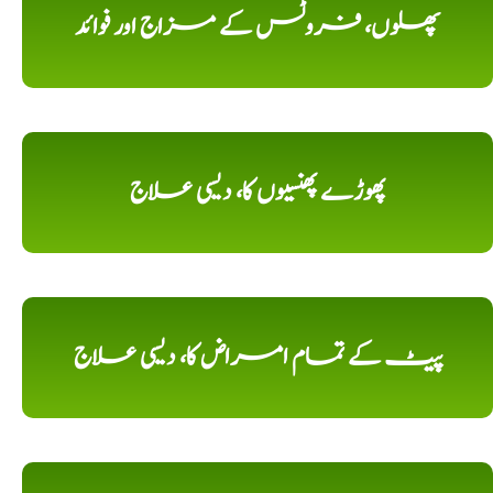
پھلوں، فروٹس کے مزاج اور فوائد
پھوڑے پھنسیوں کا، دیسی علاج
پیٹ کے تمام امراض کا، دیسی علاج