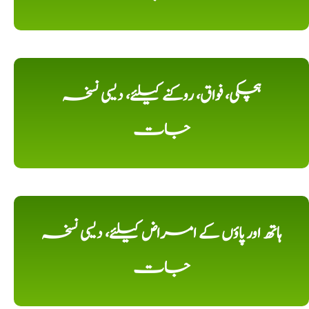
ہچکی، فواق، روکنے کیلئے، دیسی نسخہ
جات
ہاتھ اور پاؤں کے امراض کیلئے، دیسی نسخہ
جات