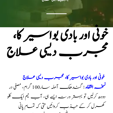
خونی اور بادی بواسیر کا،
مجرب دیسی علاج
خونی اور بادی بواسیر کا، مجرب دیسی علاج
نسخہ الشفاء
: گندھک آملہ سار100 گرام، مصفی در
دودھ کرلیں تو بہتر ورنہ ایسے ہی، آب نیم ایک کلو
کھرل کر کے جذب کروائیں حتی کہ تمام پانی