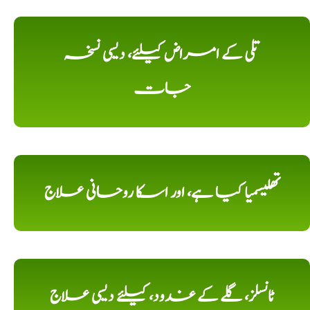
تلی کے امراض کیلئے، دیسی نسخہ
جات
تھلیسمیا کیا ہے، اور اسکا روحانی علاج
ٹانسلز، گلے کے غدود، کیلئے دیسی علاج