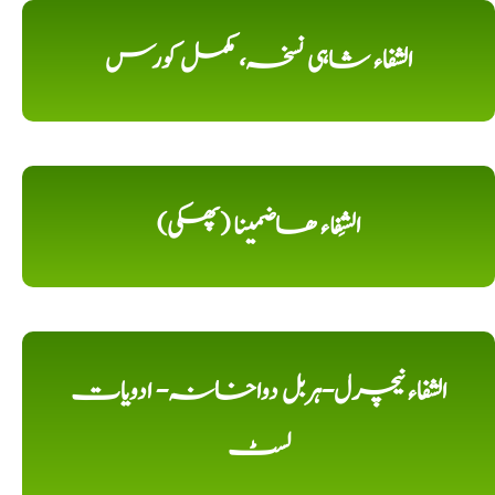
الشفاء شاہی نسخہ، مکمل کورس
الشِفاء ھاضمینا (پھکی)
الشفاء نیچرل-ہربل دواخانہ- ادویات
لسٹ