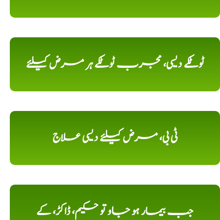
ٹوٹکے دیسی، مجرب ٹوٹکے ہر مرض کیلئے
ٹی بی، مرض کیلئے دیسی علاج
جب بیمار ہو جاو تو حکیم، ڈاکڑ، کے