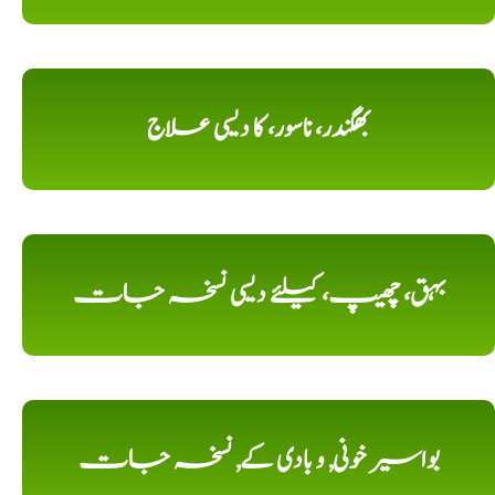
بھگندر، ناسور، کا دیسی علاج
بہق، چھیپ، کیلئے دیسی نسخہ جات
بواسیر خونی, و بادی کے, نسخہ جات