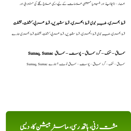
بخار – ٹائیفائیڈ اور ملیریا جیسی علامات کے لیے دیسی علاج گلے کی خرابی اور
قسط بحری، طبِ نبوی قسط البحری، قسط شیریں، قسط عربی، كشطت، قشطت
قسط بحری، طبِ نبوی قسط البحری، قسط شیریں، قسط عربی، كشطت، قشطت قسط بحری ہمارے
Sumaq, Sumac سماق – سُمک – گرد سماق – پوست – سماق
Sumaq, Sumac سماق – سُمک – گرد سماق – پوست – سماق نوٹ ؟ ہمارے
مشت زنی، ہاتھ رسی، ماسٹر بیشن کا، دیسی