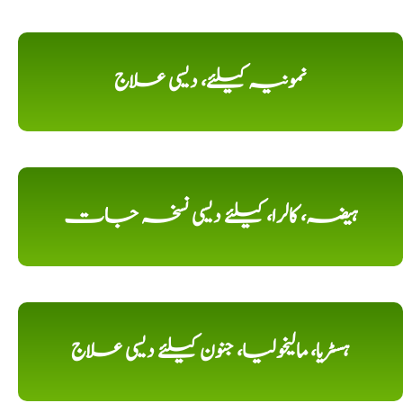
نمونیہ کیلئے، دیسی علاج
ہیضہ، کالرا، کیلئے دیسی نسخہ جات
ہسٹریا، مالیخولیا، جنون کیلئے دیسی علاج