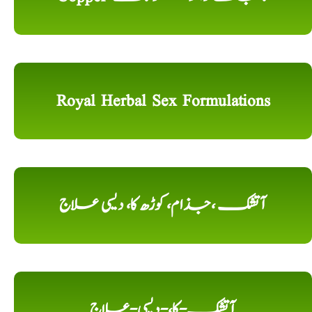
Royal Herbal Sex Formulations
آتشک ،جذام، کوڑھ کا، دیسی علاج
آتشک-کا،-دیسی-علاج