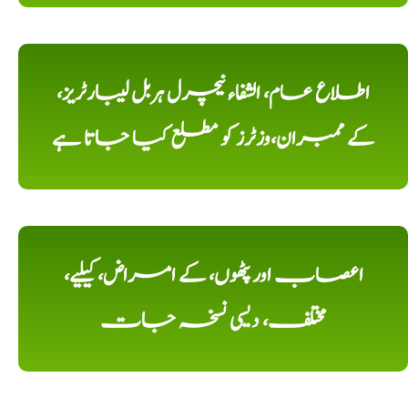
اطلاع عام، الشفاء نیچرل ہربل لیبارٹریز،
کے ممبران،وزٹرز کو مطلع کیا جاتا ہے
اعصاب اور پٹھوں، کے امراض، کیلیے،
مختلف، دیسی نسخہ جات