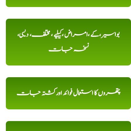
بواسیر،کے ،امراض ،کیلیے ، مختلف، دیسی،
نسخہ جات
پتھروں کا استعمال فوائد اورکشتہ جات