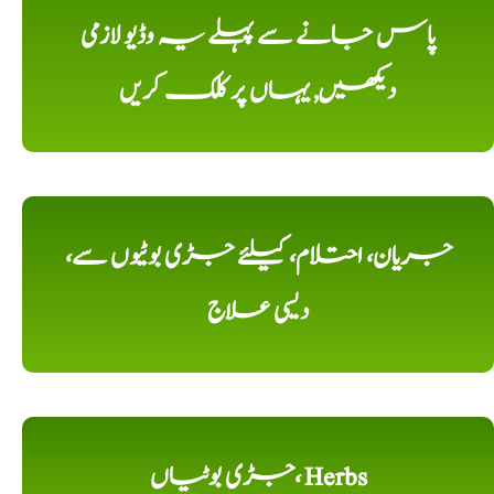
پاس جانے سے پہلے یہ وڈیو لازمی
دیکھیں, یہاں پر کلک کریں
جریان، احتلام، کیلئے جڑی بوٹیوں سے،
دیسی علاج
جڑی بوٹیاں، Herbs