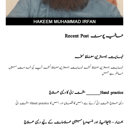
Recent Post حالیہ پوسٹ
نہایت بہترین مغلظ نسخہ
نہایت بہترین مغلظ نسخہ نہایت بہترین مغلظ نسخہ آپ کی خدمت میں
حاضر ہے جس
مشت زنی کا دیسی علاج _______Hand practice
مشت زنی–Hand practice دیسی علاج مشت زنی کرنے سے اس کا نقصان اور اس کا
بخار – ٹائیفائیڈ اور ملیریا جیسی علامات کے لیے دیسی علاج