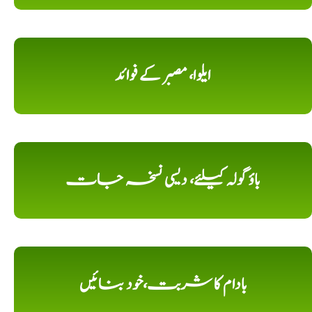
ایلوا، مصبر کے فوائد
باؤ گولہ کیلئے، دیسی نسخہ جات
بادام کا شربت،خود بنائیں