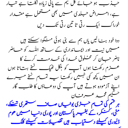
جذب ہو جائے گُل نیم سے پانی زیادہ نکلتا ہے تیار
ہے، امراض جلدی میں بھی مستعمل ہے مقدار
خوراک ایک رتی تا تین رتی تک دیں
دوا خود بنا لیں یاں ہم سے بنی ہوئی منگوا سکتے ہیں
میں نیت اور ایمانداری کے ساتھ اللہ کو حاضر
ناضر جان کر مخلوق خدا کی خدمت کرنے کا
عزم رکھتا ہوں آپ کو بلکل ٹھیک نسخے بتاتا ہوں
ان میں کچھ کمی نہیں رکھتا یہ تمام نسخے میرے
اپنے آزمودہ ہوتے ہیں آپ کی دوعاؤں کا طلب گار
حکیم محمد عرفان
ہر قسم کی تمام جڑی بوٹیاں صاف ستھری تنکے،
مٹی، کنکر، کے بغیر پاکستان اور پوری دنیا میں ھوم
ڈلیوری کیلئے دستیاب ہیں تفصیلات کیلئے کلک