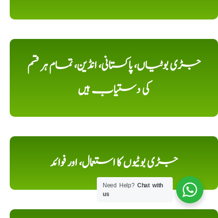
جڑی بوٹیاں، پاکستانی، انڈین، تمام ہر قسم
کی دستیاب ہیں
جڑی بوٹیوں کا استعمال، اور فوائد
Need Help?
Chat with
us