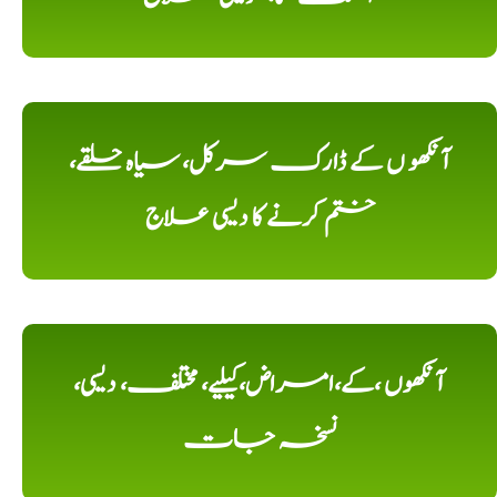
آنکھو ں کے ڈارک سرکل، سیاہ حلقے،
ختم کرنے کا دیسی علاج
آنکھوں ،کے،امراض،کیلیے، مختلف، دیسی،
نسخہ جات