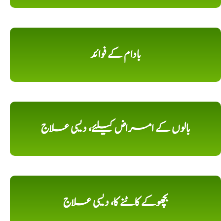
بادام کے فوائد
بالوں کے امراض کیلئے، دیسی علاج
بچھوکے کاٹنے کا، دیسی علاج