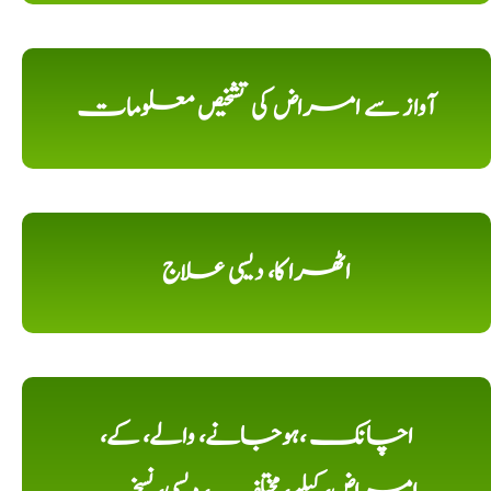
آواز سے امراض کی تشخیص معلومات
اٹھرا کا، دیسی علاج
اچانک ،ہوجانے، والے، کے،