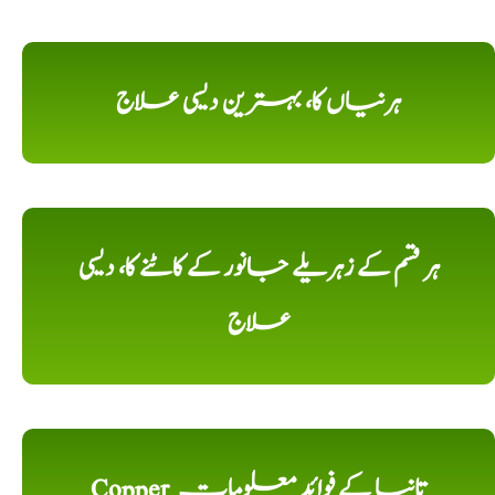
ہرنیاں کا، بہترین دیسی علاج
ہر قسم کے زہریلے جانور کے کاٹنے کا، دیسی
علاج
Copper تانبا کے فوائد معلومات