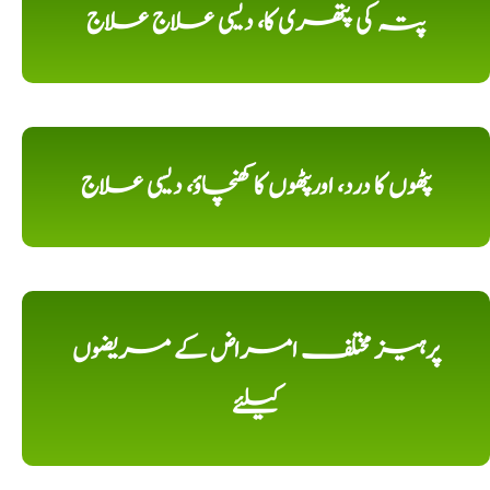
پتہ کی پتھری کا، دیسی علاج علاج
پٹھوں کا درد، اورپٹھوں کا کھنچاؤ، دیسی علاج
پرہیز مختلف امراض کے مریضوں
کیلئے