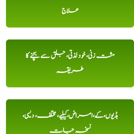
علاج
مشت زنی، خود لذتی، جلق سے بچنے کا
طریقہ
ہڈیوں،کے،امراض،کیلیے، مختلف، دیسی،
نسخہ جات