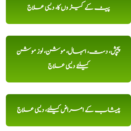
پیٹ کے کیڑ وں کا، دیسی علاج
پیچش، دست، اسہال، موشن، لوز موشن
کیلئے دیسی علاج
پیشاب کے امراض کیلئے، دیسی علاج