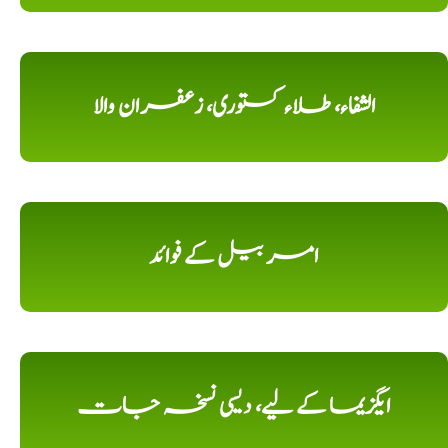
الشفاء، طلاء کستوری، زعفران والا
امر بیل کے فوائد
ایگزیما کے لیے، دیسی نسخہ جات