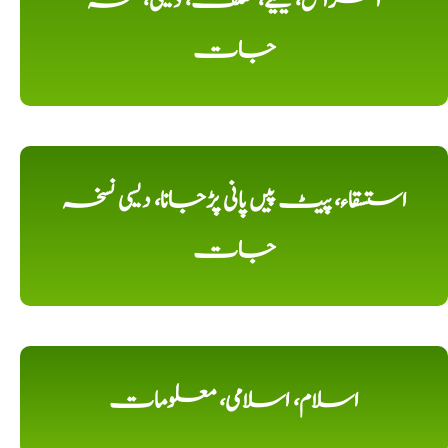
امراض، کیلیے، مختلف، دیسی، نسخہ
جات
استسقاء، پیٹ پیں پانی پڑجانا، دیسی نسخہ
جات
اسلام، اسلامی، معلومات