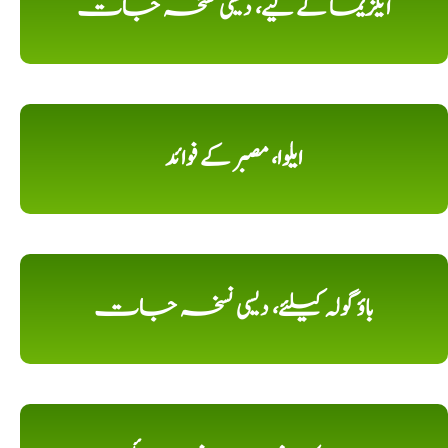
ایگزیما کے لیے، دیسی نسخہ جات
ایلوا، مصبر کے فوائد
باؤ گولہ کیلئے، دیسی نسخہ جات