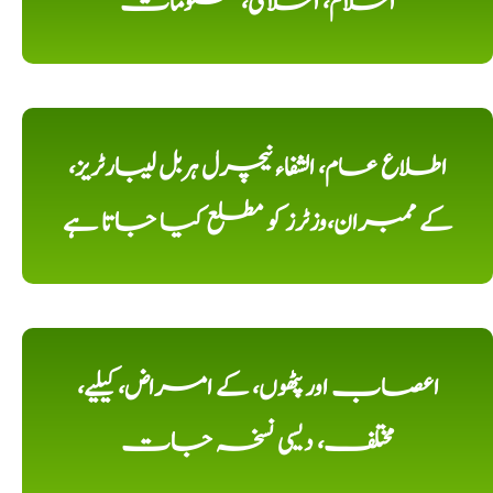
اسلام، اسلامی، معلومات
اطلاع عام، الشفاء نیچرل ہربل لیبارٹریز،
کے ممبران،وزٹرز کو مطلع کیا جاتا ہے
اعصاب اور پٹھوں، کے امراض، کیلیے،
مختلف، دیسی نسخہ جات