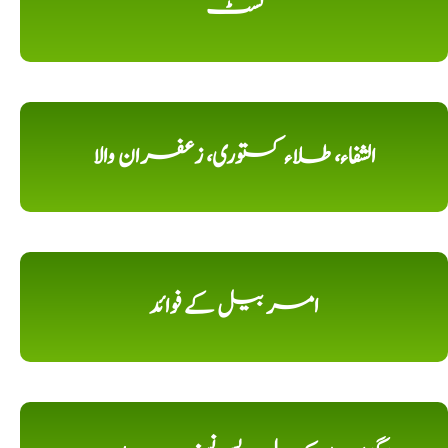
لسٹ
الشفاء، طلاء کستوری، زعفران والا
امر بیل کے فوائد