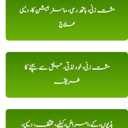
مشت زنی، ہاتھ رسی، ماسٹر بیشن کا، دیسی
علاج
مشت زنی، خود لذتی، جلق سے بچنے کا
طریقہ
ہڈیوں،کے،امراض،کیلیے، مختلف، دیسی،