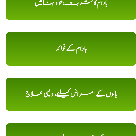
بادام کا شربت،خود بنائیں
بادام کے فوائد
بالوں کے امراض کیلئے، دیسی علاج