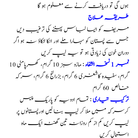
ہوں گی تو دریافت کرنے سے معلوم ہو گا
طریقہ علاج
مریضہ کو ایسا لباس پہننے کی ترغیب دیں
جس سے پستان کو سہارا ملے اور انکا لٹکاؤ نہ ہو اگر
دوران خون کی زیادتی ہو تو یہ لیپ کریں
نمبر 1 نسخہ الشفاء
: مازو سبز 10 گرام، کھرپامٹی 10
گرام، سفیدہ کاشغری 6 گرام، بزرالنج 6 گرام، سرکہ
خالص 60 گرام
ترکیب تیاری
: تمام ادویہ کو پاریک پیس
کرسرکہ میں ملا کر لیپ بنا لیں اورپستانوں پر
لیپ کریں کم از کم روزانہ تین گھنٹہ ایک ماہ
استعمال کریں