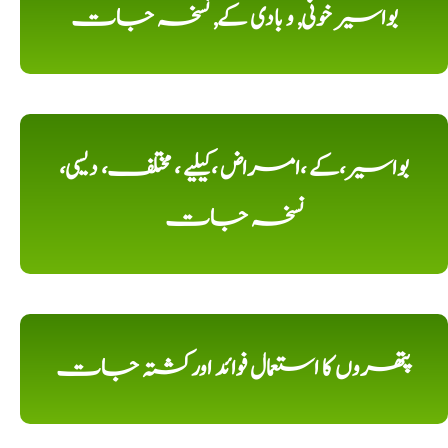
بواسیر خونی, و بادی کے, نسخہ جات
بواسیر،کے ،امراض ،کیلیے ، مختلف، دیسی،
نسخہ جات
پتھروں کا استعمال فوائد اورکشتہ جات