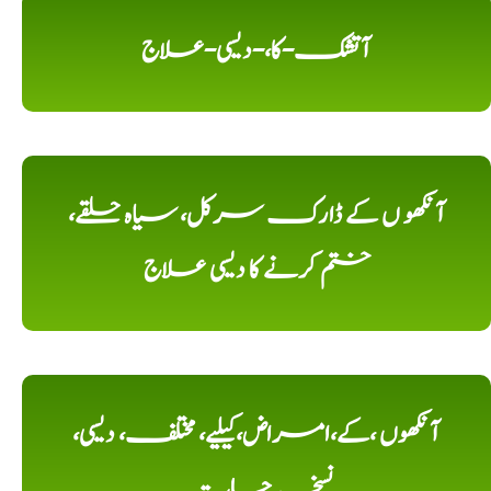
آتشک-کا،-دیسی-علاج
آنکھو ں کے ڈارک سرکل، سیاہ حلقے،
ختم کرنے کا دیسی علاج
آنکھوں ،کے،امراض،کیلیے، مختلف، دیسی،
نسخہ جات