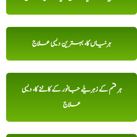
ہرنیاں کا، بہترین دیسی علاج
ہر قسم کے زہریلے جانور کے کاٹنے کا، دیسی
علاج