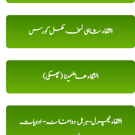
الشفاء شاہی نسخہ، مکمل کورس
الشِفاء ھاضمینا (پھکی)
الشفاء نیچرل-ہربل دواخانہ- ادویات