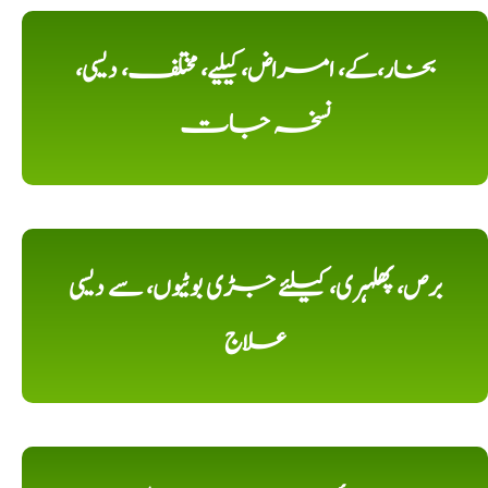
بخار،کے، امراض، کیلیے، مختلف، دیسی،
نسخہ جات
برص، پھلہری، کیلئے جڑی بوٹیوں، سے دیسی
علاج