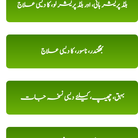
بلڈ پریشر ہائی، اور بلڈ پریشر لو، کا دیسی علاج
بھگندر، ناسور، کا دیسی علاج
بہق، چھیپ، کیلئے دیسی نسخہ جات