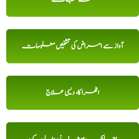
آواز سے امراض کی تشخیص معلومات
اٹھرا کا، دیسی علاج