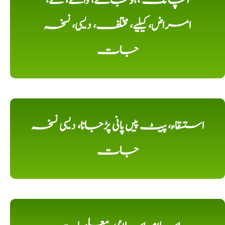
اچانک ،ہوجانے، والے، کے،
امراض، کیلیے، مختلف، دیسی، نسخہ
جات
استسقاء، پیٹ پیں پانی پڑجانا، دیسی نسخہ
جات