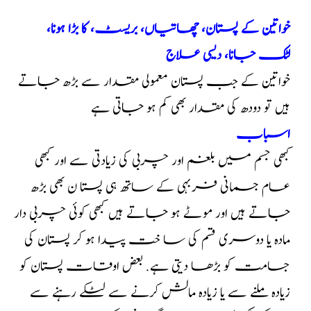
خواتین کے پستان، چھاتیاں، بریسٹ، کا بڑا ہونا،
لٹک جانا، دیسی علاج
خواتین کے جب پستان معمولی مقدار سے بڑھ جاتے
ہیں تو دودھ کی مقدار بھی کم ہو جاتی ہے
اسباب
کبھی جسم میں بلغم اور چربی کی زیادتی سے اور کبھی
عام جسمانی فربہی کے ساتھ ہی پستا ن بھی بڑھ
جاتے ہیں اور موٹے ہو جاتے ہیں کبھی کوئی چربی دار
مادہ یا دوسری قسم کی سا خت پیدا ہو کر پستان کی
جسامت کو بڑھا دیتی ہے. بعض اوقات پستان کو
زیادہ ملنے سے یا زیادہ مالش کرنے سے لٹکے رہنے سے