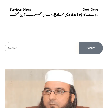
Previous News
Next News
خواتین کے پستان، چھاتیاں، بریسٹ کا چھوٹا ہونا، دیسی علاج
دل کی بیماریوں کے لیے آسان مجرب ترین نسخہ
Search