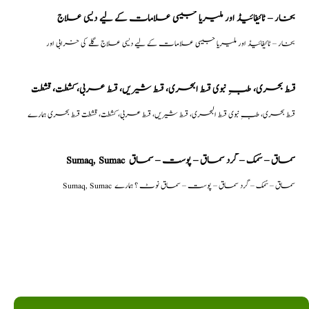
بخار – ٹائیفائیڈ اور ملیریا جیسی علامات کے لیے دیسی علاج
بخار – ٹائیفائیڈ اور ملیریا جیسی علامات کے لیے دیسی علاج گلے کی خرابی اور
قسط بحری، طبِ نبوی قسط البحری، قسط شیریں، قسط عربی، كشطت، قشطت
قسط بحری، طبِ نبوی قسط البحری، قسط شیریں، قسط عربی، كشطت، قشطت قسط بحری ہمارے
Sumaq, Sumac سماق – سُمک – گرد سماق – پوست – سماق
Sumaq, Sumac سماق – سُمک – گرد سماق – پوست – سماق نوٹ ؟ ہمارے