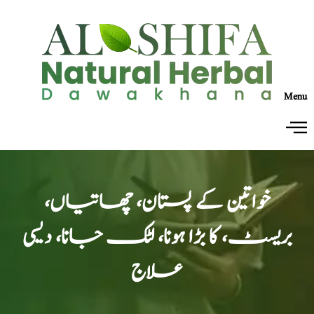
Menu
خواتین کے پستان، چھاتیاں،
بریسٹ، کا بڑا ہونا، لٹک جانا، دیسی
علاج