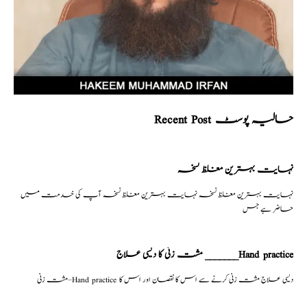
Recent Post حالیہ پوسٹ
نہایت بہترین مغلظ نسخہ
نہایت بہترین مغلظ نسخہ نہایت بہترین مغلظ نسخہ آپ کی خدمت میں
حاضر ہے جس
مشت زنی کا دیسی علاج _______Hand practice
مشت زنی–Hand practice دیسی علاج مشت زنی کرنے سے اس کا نقصان اور اس کا