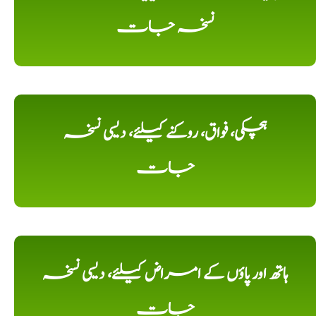
نسخہ جات
ہچکی، فواق، روکنے کیلئے، دیسی نسخہ
جات
ہاتھ اور پاؤں کے امراض کیلئے، دیسی نسخہ
جات