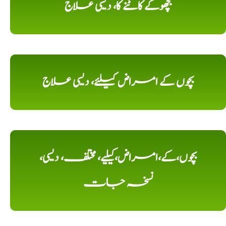
بچھوکے کاٹنے کا، دیسی علاج
بچوں کے امراض کیلئے، دیسی علاج
بچوں،کے،امراض،کیلیے، مختلف، دیسی،
نسخہ جات