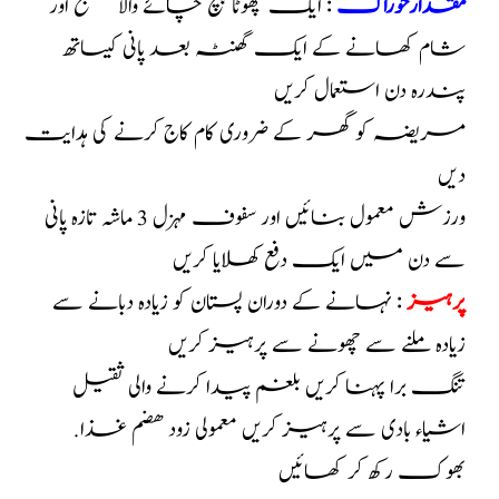
مقدارخوراک
: ایک چھوٹا چمچ چائے والا صبح اور
شام کھانے کے ایک گھنٹہ بعد پانی کیساتھ
پندرہ دن استعمال کریں
مریضہ کو گھر کے ضروری کام کاج کرنے کی ہدایت
دیں
ورزش معمول بنائیں اور سفوف مہزل 3 ماشہ تازہ پانی
سے دن میں ایک دفع کھلایا کریں
پرہیز
: نہانے کے دوران پستان کو زیادہ دبانے سے
زیادہ ملنے سے چھونے سے پرہیز کریں
تنگ برا پہنا کریں بلغم پیدا کرنے والی ثقیل
اشیاء بادی سے پرہیز کریں معمولی زود ھضم غذا.
بھوک رکھ کر کھائیں