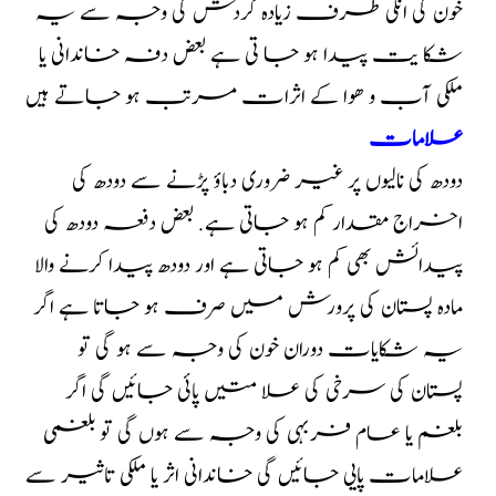
خون کی انکی طرف زیادہ گردش کی وجہ سے یہ
شکا یت پیدا ہو جا تی ہے بعض دفہ خاندانی یا
ملکی آب و ھوا کے اثرات مرتب ہو جاتے ہیں
علامات
دودھ کی نالیوں پر غیر ضروری دباؤ پڑنے سے دودھ کی
اخراج مقدار کم ہو جاتی ہے. بعض دفعہ دودھ کی
پیدائش بھی کم ہو جاتی ہے اور دودھ پیدا کرنے والا
مادہ پستان کی پرورش میں صرف ہو جاتا ہے اگر
یہ شکایات دوران خون کی وجہ سے ہو گی تو
پستان کی سرخی کی علا متیں پائی جائیں گی اگر
بلغم یا عام فربہی کی وجہ سے ہوں گی تو بلغمی
علامات پایی جائیں گی خاندانی اثر یا ملکی تاثیر سے