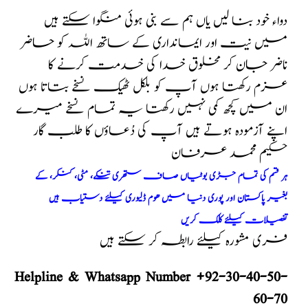
دواء خود بنا لیں یاں ہم سے بنی ہوئی منگوا سکتے ہیں
میں نیت اور ایمانداری کے ساتھ اللہ کو حاضر
ناضر جان کر مخلوق خدا کی خدمت کرنے کا
عزم رکھتا ہوں آپ کو بلکل ٹھیک نسخے بتاتا ہوں
ان میں کچھ کمی نہیں رکھتا یہ تمام نسخے میرے
اپنے آزمودہ ہوتے ہیں آپ کی دُعاؤں کا طلب گار
حکیم محمد عرفان
ہر قسم کی تمام جڑی بوٹیاں صاف ستھری تنکے، مٹی، کنکر، کے
بغیر پاکستان اور پوری دنیا میں ھوم ڈلیوری کیلئے دستیاب ہیں
تفصیلات کیلئے کلک کریں
فری مشورہ کیلئے رابطہ کر سکتے ہیں
Helpline & Whatsapp Number +92-30-40-50-
60-70