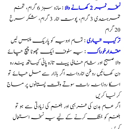
نسخہ نمبر 2 کھانے والا
: مازو سبز 6 گرام، تخم
تمرہندی 3 گرام، پوست انار 3 گرام، شکر سرخ
20 گرام
ترکیب تیاری
: تمام ادویہ کو پاریک پیس لیں
مقدارخوراک
: یہ سفوف ایک چھوٹا چمچ چائے
والا صبح اور شام خالی پیٹ تازہ پانی کیساتھ پندرہ
دن کھائیں روغن اناردانہ اگر بازار سے مل جائے تو
اسکا روزانہ رات سوتے وقت پستانوں پر مساج
کر لیا کریں
اگر عام بدن کی فربہی اور بلغم کی زیادتی سے ہو تو
بلغم کو خشک کرنے کے لیے یہ نسخہ استعمال
کریں