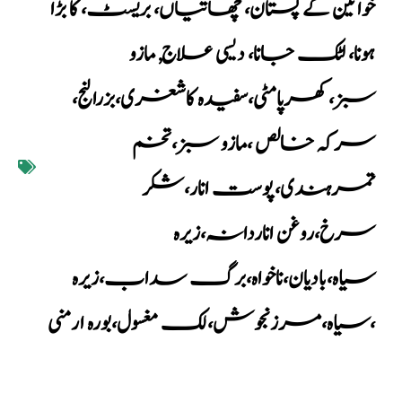
خواتین کے پستان، چھاتیاں، بریسٹ، کا بڑا
ہونا، لٹک جانا، دیسی علاج
,
مازو
سبز،کھرپامٹی،سفیدہ کاشغری،بزرالنج،
سرکہ خالص ،مازو سبز،تخم
تمرہندی،پوست انار،شکر
سرخ،روغن اناردانہ،زیرہ
سیاہ،بادیان،ناخواہ،برگ سداب،زیرہ
سیاہ،مرزنجوش،لک مغسول،بورہ ارمنی،