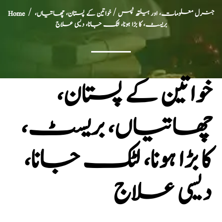
جنرل معلومات، اور ہیلتھ ٹپس
/ خواتین کے پستان، چھاتیاں،
/
Home
بریسٹ، کا بڑا ہونا، لٹک جانا، دیسی علاج
خواتین کے پستان،
چھاتیاں، بریسٹ،
کا بڑا ہونا، لٹک جانا،
دیسی علاج