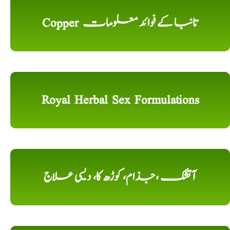
Copper تانبا کے فوائد معلومات
Royal Herbal Sex Formulations
آتشک ،جذام، کوڑھ کا، دیسی علاج