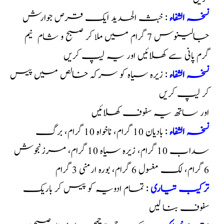
نسخہ الشفاء
: خبث الحدید ایک قرص جوارش
جالینوس 7 گرام میں ملا کر صبح و شام نیم
گرم پانی سے کھلائیں اور یہ لیپ کریں
نسخہ الشفاء
: زیرہ سیاہ کو سرکہ خالص میں پیس
کر لیپ کریں
اور ساتھ یہ سفوف کھلائیں
نسخہ الشفاء
: بادیان 10 گرام، ناخواہ 10 گرام، برگ
سداب 10 گرام، زیرہ سیاہ 10 گرام، مرزنجوش
6 گرام، لک مغسول 6 گرام، بورہ ارمنی 3 گرام
ترکیب تیاری
: تمام ادویہ کو پیس کر باریک
سفوف بنا لیں