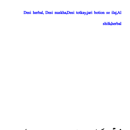
Desi herbal, Desi nuskha,Desi totkay,jari botion se ilaj,Al
shifa,herbal