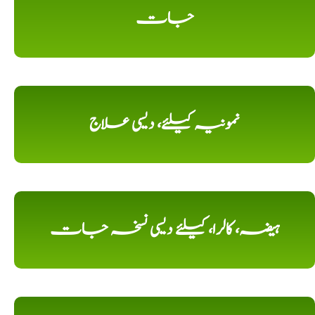
جات
نمونیہ کیلئے، دیسی علاج
ہیضہ، کالرا، کیلئے دیسی نسخہ جات