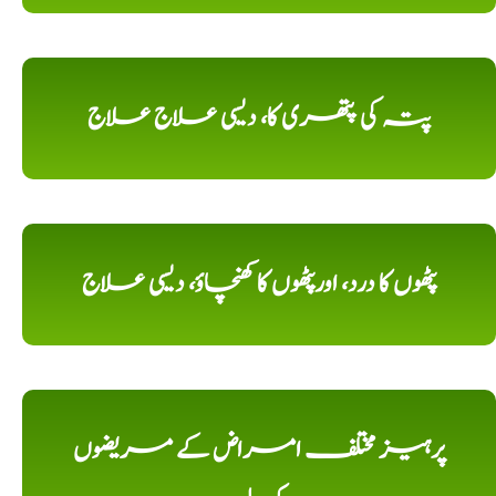
پتہ کی پتھری کا، دیسی علاج علاج
پٹھوں کا درد، اورپٹھوں کا کھنچاؤ، دیسی علاج
پرہیز مختلف امراض کے مریضوں