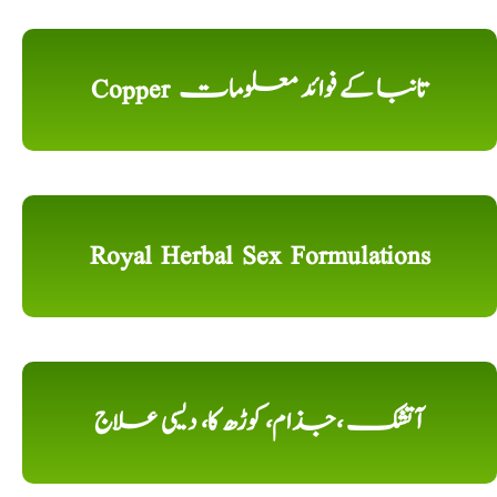
Copper تانبا کے فوائد معلومات
Royal Herbal Sex Formulations
آتشک ،جذام، کوڑھ کا، دیسی علاج