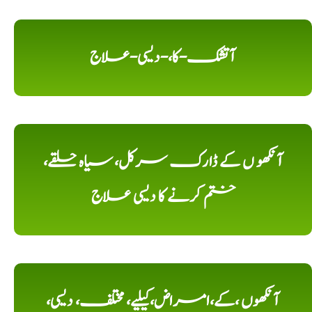
آتشک-کا،-دیسی-علاج
آنکھو ں کے ڈارک سرکل، سیاہ حلقے،
ختم کرنے کا دیسی علاج
آنکھوں ،کے،امراض،کیلیے، مختلف، دیسی،