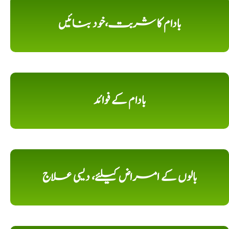
بادام کا شربت،خود بنائیں
بادام کے فوائد
بالوں کے امراض کیلئے، دیسی علاج