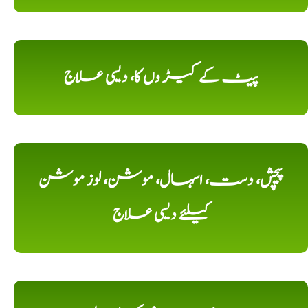
پیٹ کے کیڑ وں کا، دیسی علاج
پیچش، دست، اسہال، موشن، لوز موشن
کیلئے دیسی علاج