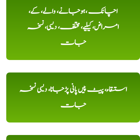
اچانک ،ہوجانے، والے، کے،
امراض، کیلیے، مختلف، دیسی، نسخہ
جات
استسقاء، پیٹ پیں پانی پڑجانا، دیسی نسخہ
جات