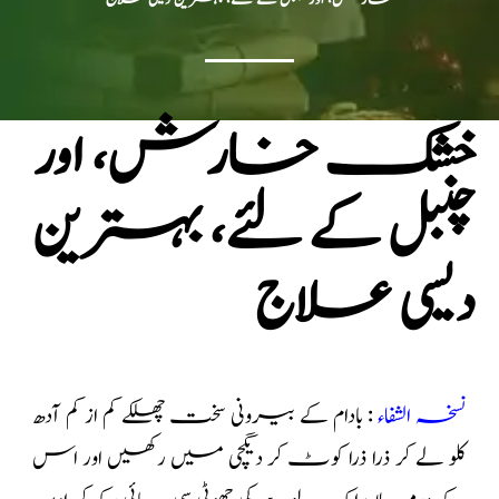
خشک خارش، اور
چنبل کے لئے، بہترین
دیسی علاج
نسخہ الشفاء
: بادام کے بیرونی سخت چھلکے کم از کم آدھ
کلو لے کر ذرا ذرا کوٹ کر دیگچی میں رکھیں اور اس