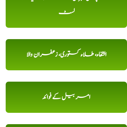
لسٹ
الشفاء، طلاء کستوری، زعفران والا
امر بیل کے فوائد