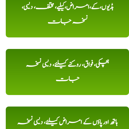
ہڈیوں،کے،امراض،کیلیے، مختلف، دیسی،
نسخہ جات
ہچکی، فواق، روکنے کیلئے، دیسی نسخہ
جات
ہاتھ اور پاؤں کے امراض کیلئے، دیسی نسخہ