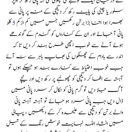
کے درمیان ایک لوہے کی چھوٹی سی سہ پائی رکھ کر اوپر
سلور یا چینی کی پلیٹ رکھ کر دیگچی کے منہ پر پانی سے
بھرا ہوا اتنا بڑا برتن رکھیں جس میں کم ازکم
5
کلو
پانی آ جائے اور ان کے کناروں کو گندم کے گوندھے
ہوئے آٹے سے خوب اچھی طرح بند کر دیں تا کہ
اندر سے بادام کے چھلکوں کی بھاپ باہر سے نہ آئے
جب خوب احتیاط سے کنارے بند ہو چکے ہوں تو
آہستہ سے اٹھا کر دیگچی کو چھولہے پر رکھ دیں اور نیچے
آگ جلا دیں تو گرم پانی کو نکال کر سرد پانی میں
ڈال دیں جب پانی سرد ہو جائے تو آہستہ آہستہ پانی
والے برتن کو دیگچی سے علیحدہ کر کے دیکھیں ، پیالی
میں انشاء اللہ نہایت خوش رنگ کے تیل