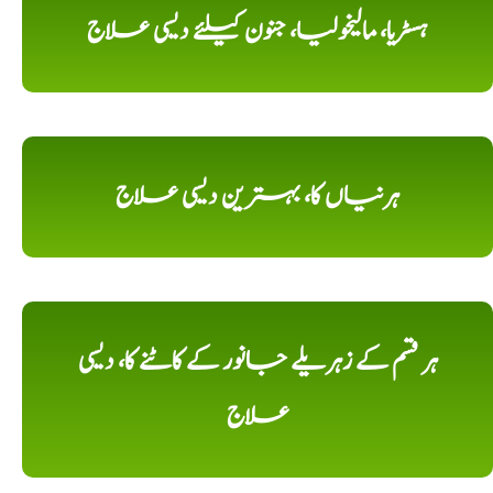
ہسٹریا، مالیخولیا، جنون کیلئے دیسی علاج
ہرنیاں کا، بہترین دیسی علاج
ہر قسم کے زہریلے جانور کے کاٹنے کا، دیسی
علاج