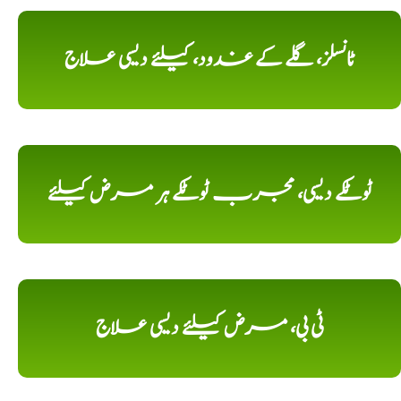
ٹانسلز، گلے کے غدود، کیلئے دیسی علاج
ٹوٹکے دیسی، مجرب ٹوٹکے ہر مرض کیلئے
ٹی بی، مرض کیلئے دیسی علاج