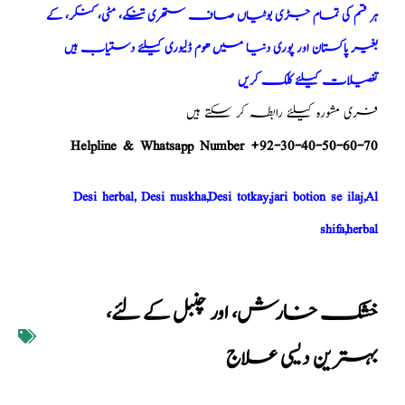
ہر قسم کی تمام جڑی بوٹیاں صاف ستھری تنکے، مٹی، کنکر، کے
بغیر پاکستان اور پوری دنیا میں ھوم ڈلیوری کیلئے دستیاب ہیں
تفصیلات کیلئے کلک کریں
فری مشورہ کیلئے رابطہ کر سکتے ہیں
Helpline & Whatsapp Number +92-30-40-50-60-70
Desi herbal, Desi nuskha,Desi totkay,jari botion se ilaj,Al
shifa,herbal
خشک خارش، اور چنبل کے لئے،
بہترین دیسی علاج