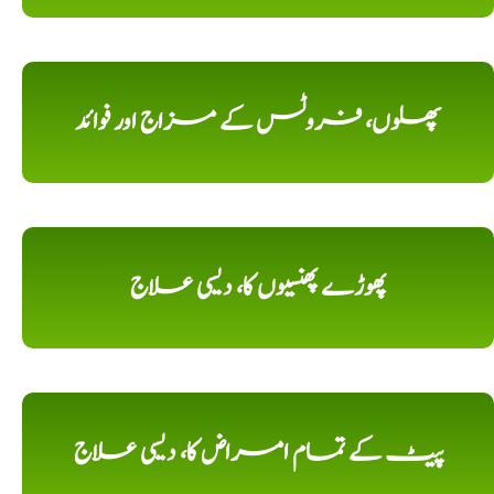
پھلوں، فروٹس کے مزاج اور فوائد
پھوڑے پھنسیوں کا، دیسی علاج
پیٹ کے تمام امراض کا، دیسی علاج