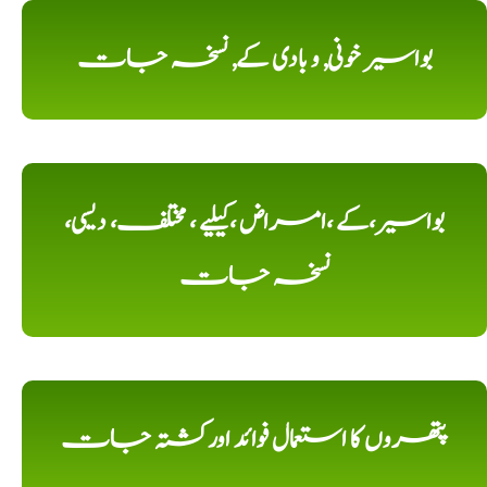
بواسیر خونی, و بادی کے, نسخہ جات
بواسیر،کے ،امراض ،کیلیے ، مختلف، دیسی،
نسخہ جات
پتھروں کا استعمال فوائد اورکشتہ جات