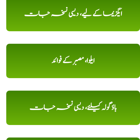
ایگزیما کے لیے، دیسی نسخہ جات
ایلوا، مصبر کے فوائد
باؤ گولہ کیلئے، دیسی نسخہ جات