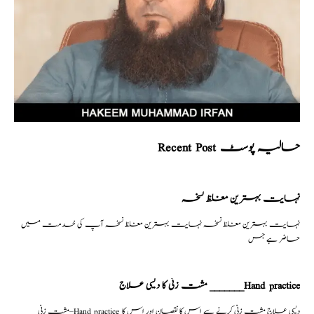
Recent Post حالیہ پوسٹ
نہایت بہترین مغلظ نسخہ
نہایت بہترین مغلظ نسخہ نہایت بہترین مغلظ نسخہ آپ کی خدمت میں
حاضر ہے جس
مشت زنی کا دیسی علاج _______Hand practice
مشت زنی–Hand practice دیسی علاج مشت زنی کرنے سے اس کا نقصان اور اس کا