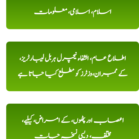
اسلام، اسلامی، معلومات
اطلاع عام، الشفاء نیچرل ہربل لیبارٹریز،
کے ممبران،وزٹرز کو مطلع کیا جاتا ہے
اعصاب اور پٹھوں، کے امراض، کیلیے،
مختلف، دیسی نسخہ جات