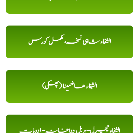
الشفاء شاہی نسخہ، مکمل کورس
الشِفاء ھاضمینا (پھکی)
الشفاء نیچرل-ہربل دواخانہ- ادویات