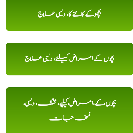
بچھوکے کاٹنے کا، دیسی علاج
بچوں کے امراض کیلئے، دیسی علاج
بچوں،کے،امراض،کیلیے، مختلف، دیسی،
نسخہ جات