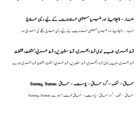
بخار – ٹائیفائیڈ اور ملیریا جیسی علامات کے لیے دیسی علاج
بخار – ٹائیفائیڈ اور ملیریا جیسی علامات کے لیے دیسی علاج گلے کی خرابی اور
قسط بحری، طبِ نبوی قسط البحری، قسط شیریں، قسط عربی، كشطت، قشطت
قسط بحری، طبِ نبوی قسط البحری، قسط شیریں، قسط عربی، كشطت، قشطت قسط بحری ہمارے
Sumaq, Sumac سماق – سُمک – گرد سماق – پوست – سماق
Sumaq, Sumac سماق – سُمک – گرد سماق – پوست – سماق نوٹ ؟ ہمارے