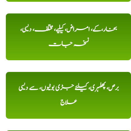
بخار،کے، امراض، کیلیے، مختلف، دیسی،
نسخہ جات
برص، پھلہری، کیلئے جڑی بوٹیوں، سے دیسی
علاج