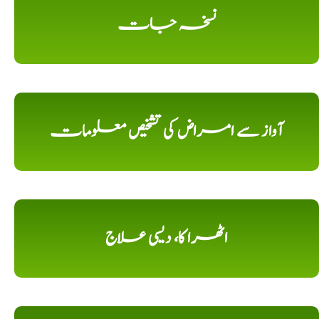
نسخہ جات
آواز سے امراض کی تشخیص معلومات
اٹھرا کا، دیسی علاج