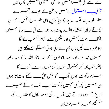
سے ملے گی پھراس کو کسی شیشی میں ڈال لیں
ترکیب استعمال
: اس روغن کے چند قطرے
مطلوبہ جگہ پر لگا دیا کریں اسی طرح چنبل کے اوپر
لگاتے رہیں انشاء اللہ پندرہ دن سے ایک ماہ میں
خشک خارش اور چنبل سے آرام آ جائے گا
دوا خود بنا لیں یاں ہم سے بنی ہوئی منگوا سکتے ہیں
میں نیت اور ایمانداری کے ساتھ اللہ کو حاضر
ناضر جان کر مخلوق خدا کی خدمت کرنے کا
عزم رکھتا ہوں آپ کو بلکل ٹھیک نسخے بتاتا ہوں
ان میں کچھ کمی نہیں رکھتا یہ تمام نسخے میرے
اپنے آزمودہ ہوتے ہیں آپ کی دوعاؤں کا طلب گار
حکیم محمد عرفان