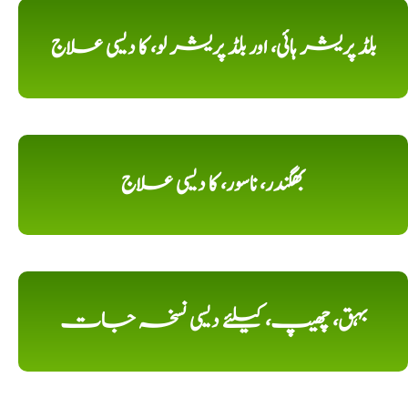
بلڈ پریشر ہائی، اور بلڈ پریشر لو، کا دیسی علاج
بھگندر، ناسور، کا دیسی علاج
بہق، چھیپ، کیلئے دیسی نسخہ جات