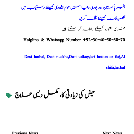
بغیر پاکستان اور پوری دنیا میں ھوم ڈلیوری کیلئے دستیاب ہیں
تفصیلات کیلئے کلک کریں
فری مشورہ کیلئے رابطہ کر سکتے ہیں
Helpline & Whatsapp Number +92-30-40-50-60-70
Desi herbal, Desi nuskha,Desi totkay,jari botion se ilaj,Al
shifa,herbal
حیض کی زیادتی کا، مکمل دیسی علاج
Previous News
Next News