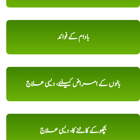
بادام کے فوائد
بالوں کے امراض کیلئے، دیسی علاج
بچھوکے کاٹنے کا، دیسی علاج