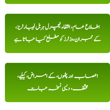
اطلاع عام، الشفاء نیچرل ہربل لیبارٹریز،
کے ممبران،وزٹرز کو مطلع کیا جاتا ہے
اعصاب اور پٹھوں، کے امراض، کیلیے،
مختلف، دیسی نسخہ جات