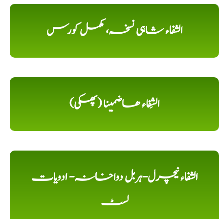
الشفاء شاہی نسخہ، مکمل کورس
الشِفاء ھاضمینا (پھکی)
الشفاء نیچرل-ہربل دواخانہ- ادویات
لسٹ