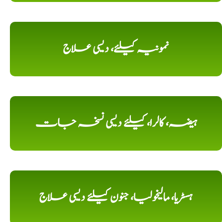
نمونیہ کیلئے، دیسی علاج
ہیضہ، کالرا، کیلئے دیسی نسخہ جات
ہسٹریا، مالیخولیا، جنون کیلئے دیسی علاج