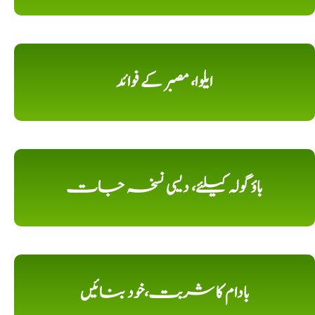
ایلوا، مصبر کے فوائد
باؤ گولہ کیلئے، دیسی نسخہ جات
بادام کا شربت،خود بنائیں