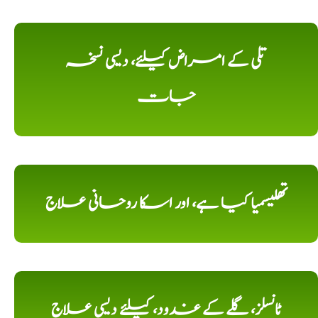
تلی کے امراض کیلئے، دیسی نسخہ
جات
تھلیسمیا کیا ہے، اور اسکا روحانی علاج
ٹانسلز، گلے کے غدود، کیلئے دیسی علاج