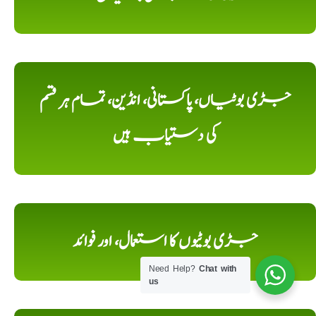
جڑی بوٹیاں، پاکستانی، انڈین، تمام ہر قسم
کی دستیاب ہیں
جڑی بوٹیوں کا استعمال، اور فوائد
Need Help?
Chat with
us