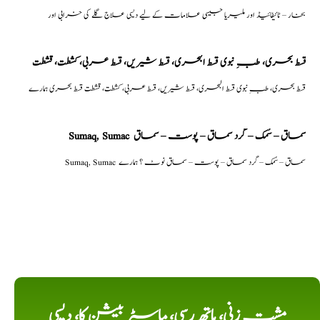
بخار – ٹائیفائیڈ اور ملیریا جیسی علامات کے لیے دیسی علاج گلے کی خرابی اور
قسط بحری، طبِ نبوی قسط البحری، قسط شیریں، قسط عربی، كشطت، قشطت
قسط بحری، طبِ نبوی قسط البحری، قسط شیریں، قسط عربی، كشطت، قشطت قسط بحری ہمارے
Sumaq, Sumac سماق – سُمک – گرد سماق – پوست – سماق
Sumaq, Sumac سماق – سُمک – گرد سماق – پوست – سماق نوٹ ؟ ہمارے
مشت زنی، ہاتھ رسی، ماسٹر بیشن کا، دیسی