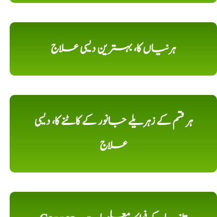
ہرنیاں کا، بہترین دیسی علاج
ہر قسم کے زہریلے جانور کے کاٹنے کا، دیسی
علاج