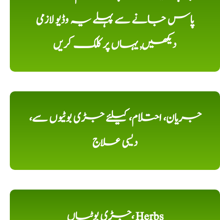
پاس جانے سے پہلے یہ وڈیو لازمی
دیکھیں, یہاں پر کلک کریں
جریان، احتلام، کیلئے جڑی بوٹیوں سے،
دیسی علاج
جڑی بوٹیاں، Herbs