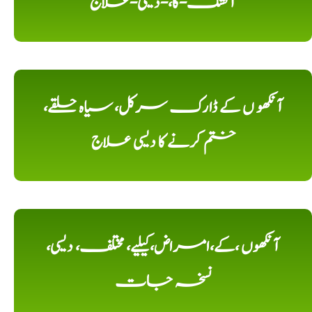
آتشک-کا،-دیسی-علاج
آنکھو ں کے ڈارک سرکل، سیاہ حلقے،
ختم کرنے کا دیسی علاج
آنکھوں ،کے،امراض،کیلیے، مختلف، دیسی،
نسخہ جات