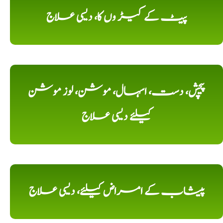
پیٹ کے کیڑ وں کا، دیسی علاج
پیچش، دست، اسہال، موشن، لوز موشن
کیلئے دیسی علاج
پیشاب کے امراض کیلئے، دیسی علاج