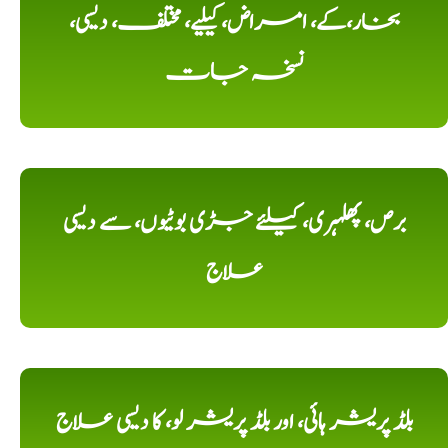
بخار،کے، امراض، کیلیے، مختلف، دیسی،
نسخہ جات
برص، پھلہری، کیلئے جڑی بوٹیوں، سے دیسی
علاج
بلڈ پریشر ہائی، اور بلڈ پریشر لو، کا دیسی علاج