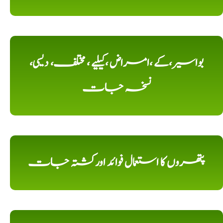
بواسیر،کے ،امراض ،کیلیے ، مختلف، دیسی،
نسخہ جات
پتھروں کا استعمال فوائد اورکشتہ جات