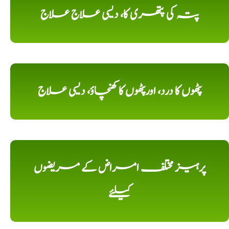
پتہ کی پتھری کا، دیسی علاج علاج
پٹھوں کا درد، اورپٹھوں کا کھنچاؤ، دیسی علاج
پرہیز مختلف امراض کے مریضوں
کیلئے