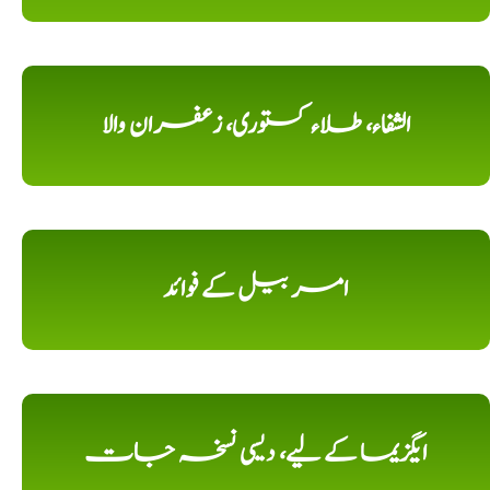
الشفاء، طلاء کستوری، زعفران والا
امر بیل کے فوائد
ایگزیما کے لیے، دیسی نسخہ جات