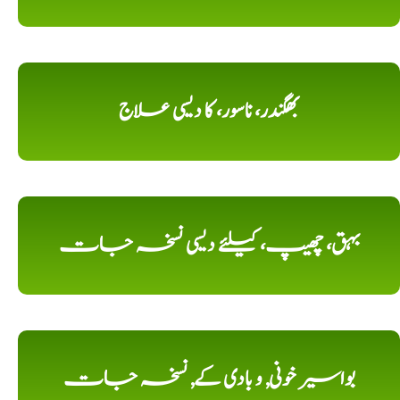
بھگندر، ناسور، کا دیسی علاج
بہق، چھیپ، کیلئے دیسی نسخہ جات
بواسیر خونی, و بادی کے, نسخہ جات