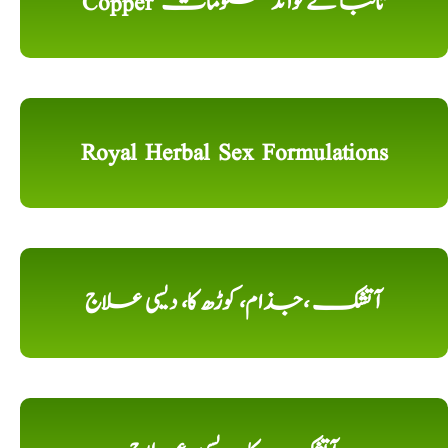
Copper تانبا کے فوائد معلومات
Royal Herbal Sex Formulations
آتشک ،جذام، کوڑھ کا، دیسی علاج