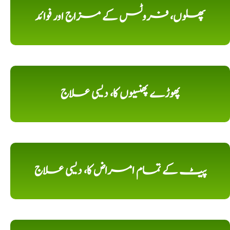
پھلوں، فروٹس کے مزاج اور فوائد
پھوڑے پھنسیوں کا، دیسی علاج
پیٹ کے تمام امراض کا، دیسی علاج