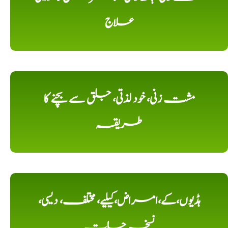
علاج
مشت زنی، خود لذتی، جلق سے بچنے کا
طریقہ
ہڈیوں،کے،امراض،کیلیے، مختلف، دیسی،
نسخہ جات