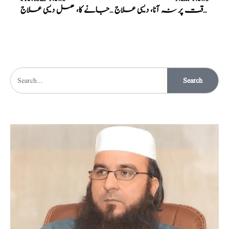
حیض کا وقت پر نہ آنا، دیسی علاج
حیض، پیریڈز رک جانے کا، مکمل دیسی علاج
Search