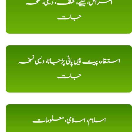
امراض، کیلیے، مختلف، دیسی، نسخہ
جات
استسقاء، پیٹ پیں پانی پڑجانا، دیسی نسخہ
جات
اسلام، اسلامی، معلومات