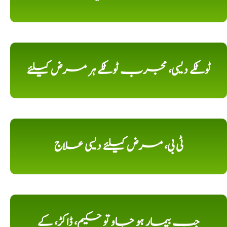
ٹوٹکے دیسی، مجرب ٹوٹکے ہر مرض کیلئے
ٹی بی، مرض کیلئے دیسی علاج
جب بیمار ہو جاو تو حکیم، ڈاکڑ، کے