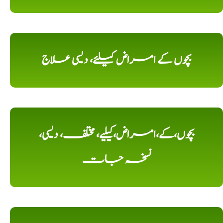
بچوں کے امراض کیلئے، دیسی علاج
بچوں،کے،امراض،کیلیے، مختلف، دیسی،
نسخہ جات