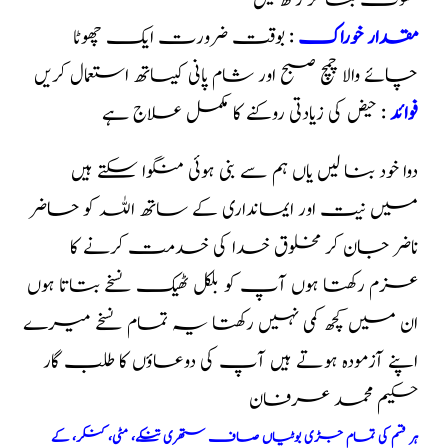
سفوف بنا کر رکھ لیں
مقدار خوراک
: بوقت ضرورت ایک چھوٹا
چائے والا چمچ صبح اور شام پانی کیساتھ استعمال کریں
فوائد
: حیض کی زیادتی روکنے کا مکمل علاج ہے
دوا خود بنا لیں یاں ہم سے بنی ہوئی منگوا سکتے ہیں
میں نیت اور ایمانداری کے ساتھ اللہ کو حاضر
ناضر جان کر مخلوق خدا کی خدمت کرنے کا
عزم رکھتا ہوں آپ کو بلکل ٹھیک نسخے بتاتا ہوں
ان میں کچھ کمی نہیں رکھتا یہ تمام نسخے میرے
اپنے آزمودہ ہوتے ہیں آپ کی دوعاؤں کا طلب گار
حکیم محمد عرفان
ہر قسم کی تمام جڑی بوٹیاں صاف ستھری تنکے، مٹی، کنکر، کے