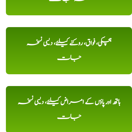
ہچکی، فواق، روکنے کیلئے، دیسی نسخہ
جات
ہاتھ اور پاؤں کے امراض کیلئے، دیسی نسخہ
جات