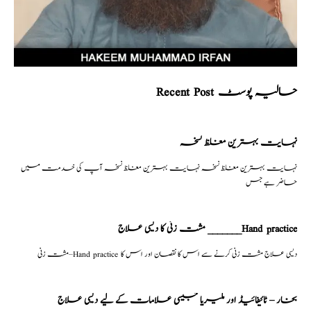
Recent Post حالیہ پوسٹ
نہایت بہترین مغلظ نسخہ
نہایت بہترین مغلظ نسخہ نہایت بہترین مغلظ نسخہ آپ کی خدمت میں
حاضر ہے جس
مشت زنی کا دیسی علاج _______Hand practice
مشت زنی–Hand practice دیسی علاج مشت زنی کرنے سے اس کا نقصان اور اس کا
بخار – ٹائیفائیڈ اور ملیریا جیسی علامات کے لیے دیسی علاج