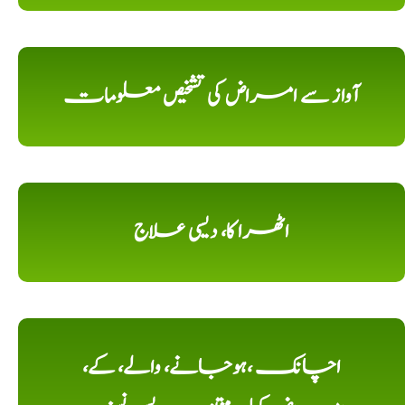
آواز سے امراض کی تشخیص معلومات
اٹھرا کا، دیسی علاج
اچانک ،ہوجانے، والے، کے،