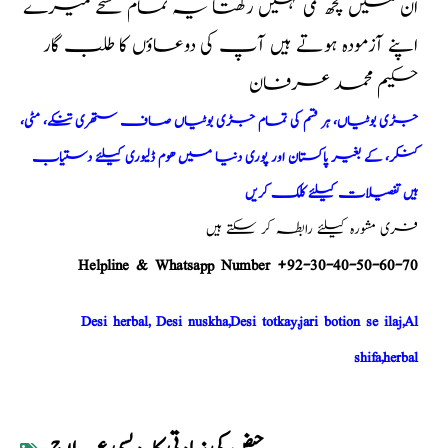
ان میں کچھ کمی نہیں رکھتا یہ تمام نسخے میرے
اپنے آزمودہ ہوتے ہیں آپ کی دوعاؤں کا طلب گار
حکیم محمد عرفان
جڑی بوٹیاں، ہر قسم کی تمام جڑی بوٹیاں صاف ستھری تنکے، مٹی،
کنکر، کے بغیر پاکستان اور پوری دنیا میں ھوم ڈلیوری کیلئے دستیاب
ہیں تفصیلات کیلئے کلک کریں
فری مشورہ کیلئے رابطہ کر سکتے ہیں
Helpline & Whatsapp Number +92-30-40-50-60-70
Desi herbal, Desi nuskha,Desi totkay,jari botion se ilaj,Al
shifa,herbal