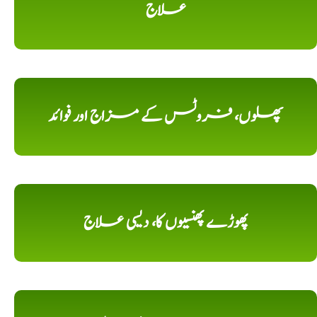
علاج
پھلوں، فروٹس کے مزاج اور فوائد
پھوڑے پھنسیوں کا، دیسی علاج