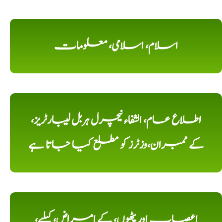
اسلام، اسلامی، معلومات
اطلاع عام، الشفاء نیچرل ہربل لیبارٹریز،
کے ممبران،وزٹرز کو مطلع کیا جاتا ہے
اعصاب اور پٹھوں، کے امراض، کیلیے،