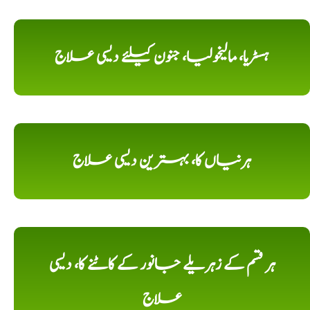
ہسٹریا، مالیخولیا، جنون کیلئے دیسی علاج
ہرنیاں کا، بہترین دیسی علاج
ہر قسم کے زہریلے جانور کے کاٹنے کا، دیسی
علاج