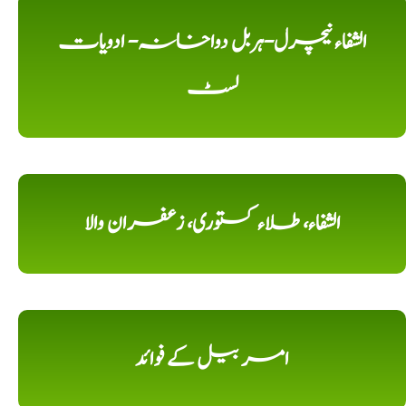
الشفاء نیچرل-ہربل دواخانہ- ادویات
لسٹ
الشفاء، طلاء کستوری، زعفران والا
امر بیل کے فوائد