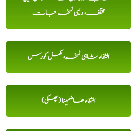
مختلف، دیسی نسخہ جات
الشفاء شاہی نسخہ، مکمل کورس
الشِفاء ھاضمینا (پھکی)