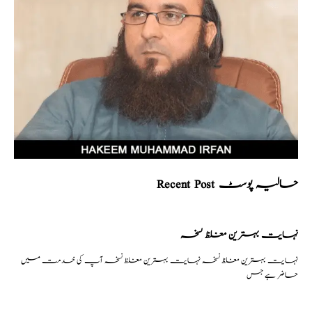
Recent Post حالیہ پوسٹ
نہایت بہترین مغلظ نسخہ
نہایت بہترین مغلظ نسخہ نہایت بہترین مغلظ نسخہ آپ کی خدمت میں
حاضر ہے جس