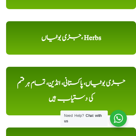
جڑی بوٹیاں، Herbs
جڑی بوٹیاں، پاکستانی، انڈین، تمام ہر قسم
کی دستیاب ہیں
Need Help?
Chat with
us