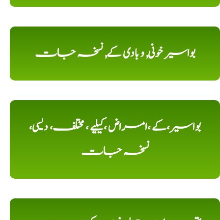
بواسیر خونی, و بادی کے, نسخہ جات
بواسیر،کے ،امراض ،کیلیے ، مختلف، دیسی،
نسخہ جات