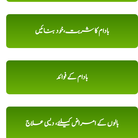
بادام کا شربت،خود بنائیں
بادام کے فوائد
بالوں کے امراض کیلئے، دیسی علاج