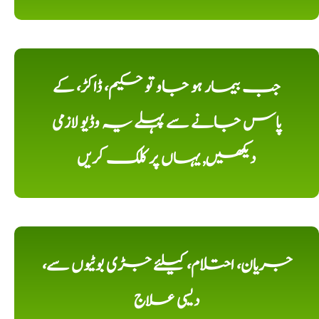
جب بیمار ہو جاو تو حکیم، ڈاکڑ، کے
پاس جانے سے پہلے یہ وڈیو لازمی
دیکھیں, یہاں پر کلک کریں
جریان، احتلام، کیلئے جڑی بوٹیوں سے،
دیسی علاج