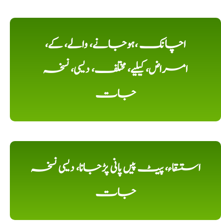
اچانک ،ہوجانے، والے، کے،
امراض، کیلیے، مختلف، دیسی، نسخہ
جات
استسقاء، پیٹ پیں پانی پڑجانا، دیسی نسخہ
جات