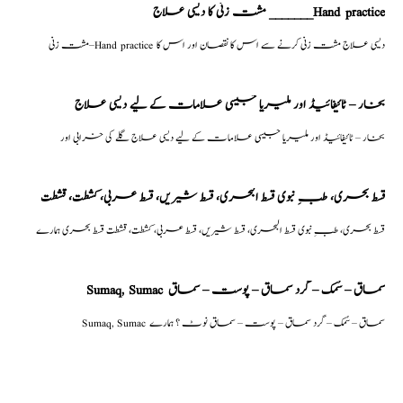
مشت زنی کا دیسی علاج _______Hand practice
مشت زنی–Hand practice دیسی علاج مشت زنی کرنے سے اس کا نقصان اور اس کا
بخار – ٹائیفائیڈ اور ملیریا جیسی علامات کے لیے دیسی علاج
بخار – ٹائیفائیڈ اور ملیریا جیسی علامات کے لیے دیسی علاج گلے کی خرابی اور
قسط بحری، طبِ نبوی قسط البحری، قسط شیریں، قسط عربی، كشطت، قشطت
قسط بحری، طبِ نبوی قسط البحری، قسط شیریں، قسط عربی، كشطت، قشطت قسط بحری ہمارے
Sumaq, Sumac سماق – سُمک – گرد سماق – پوست – سماق
Sumaq, Sumac سماق – سُمک – گرد سماق – پوست – سماق نوٹ ؟ ہمارے