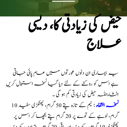
حیض کی زیادتی کا، دیسی
علاج
یہ بیماری ان دنوں عورتوں میں عام پائی جاتی
ہے اس کو روکنے کے لئے دیا گیا نسخہ استعمال کریں
انشاءاللہ حیض کی زیادتی کم ہو گی ۔
نسخہ الشفاء
: نیم کے تازہ پتے 50 گرام، پھٹکڑی سفید 10
گرام، لوہے کے توے پر 20 گرام پتے بچھا کر اس پر