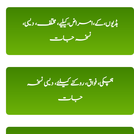
ہڈیوں،کے،امراض،کیلیے، مختلف، دیسی،
نسخہ جات
ہچکی، فواق، روکنے کیلئے، دیسی نسخہ
جات