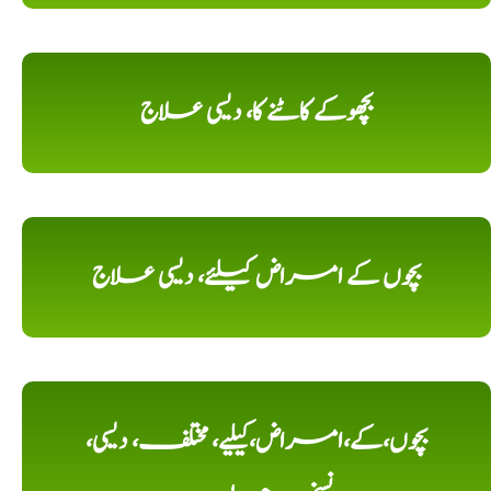
بچھوکے کاٹنے کا، دیسی علاج
بچوں کے امراض کیلئے، دیسی علاج
بچوں،کے،امراض،کیلیے، مختلف، دیسی،