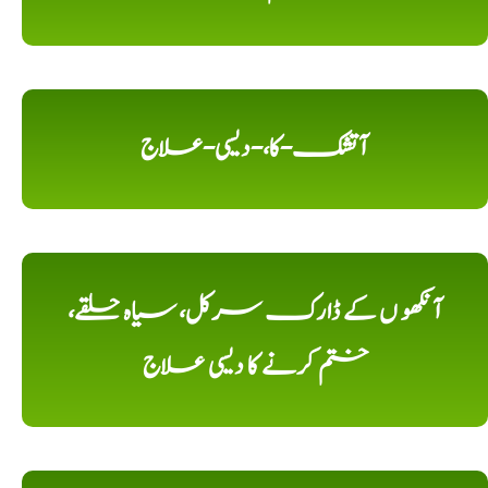
آتشک-کا،-دیسی-علاج
آنکھو ں کے ڈارک سرکل، سیاہ حلقے،
ختم کرنے کا دیسی علاج