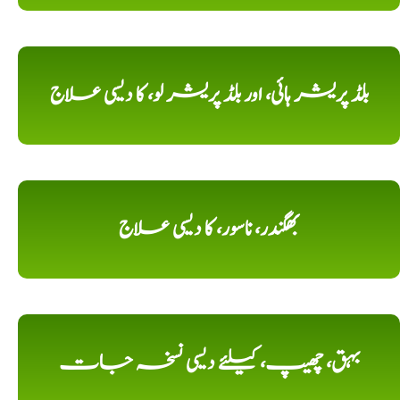
بلڈ پریشر ہائی، اور بلڈ پریشر لو، کا دیسی علاج
بھگندر، ناسور، کا دیسی علاج
بہق، چھیپ، کیلئے دیسی نسخہ جات