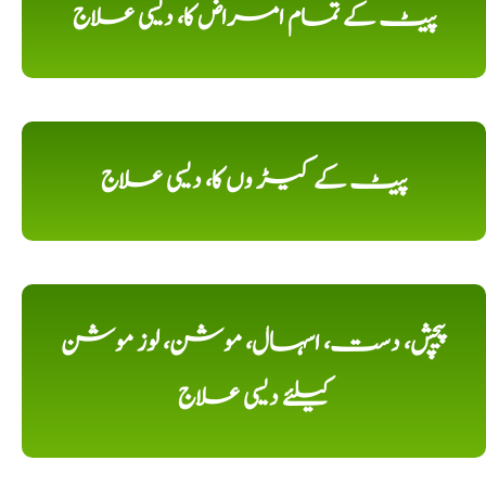
پیٹ کے تمام امراض کا، دیسی علاج
پیٹ کے کیڑ وں کا، دیسی علاج
پیچش، دست، اسہال، موشن، لوز موشن
کیلئے دیسی علاج