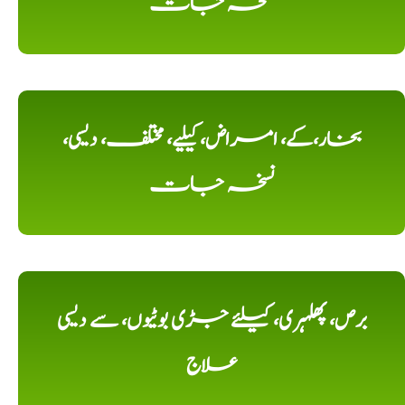
نسخہ جات
بخار،کے، امراض، کیلیے، مختلف، دیسی،
نسخہ جات
برص، پھلہری، کیلئے جڑی بوٹیوں، سے دیسی
علاج