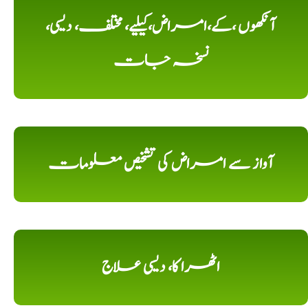
آنکھوں ،کے،امراض،کیلیے، مختلف، دیسی،
نسخہ جات
آواز سے امراض کی تشخیص معلومات
اٹھرا کا، دیسی علاج