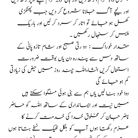
پھٹکڑی 10 گرام، رکھ دیں اور باقی 20 گرام پتے اوپر رکھ دیں
اور نیچے آگ جلانا شروع کر دیں جب پھٹکڑی
کھل ہو جائے تو اتار کر سرد کر لیں اور باریک
پیس کر سنبھال رکھیں ۔
مقدار خوراک : دو رتی صبح اور شام تازہ پانی کے
ساتھ دس سے پندرہ دن یاں بوقت ضرورت
استعمال کریں انشاءاللہ چند روز میں حیض کی زیادتی
کم ہو جائے گی
دوا خود بنا لیں یاں ہم سے بنی ہوئی منگوا سکتے ہیں
میں نیت اور ایمانداری کے ساتھ اللہ کو حاضر
ناضر جان کر مخلوق خدا کی خدمت کرنے کا
عزم رکھتا ہوں آپ کو بلکل ٹھیک نسخے بتاتا ہوں