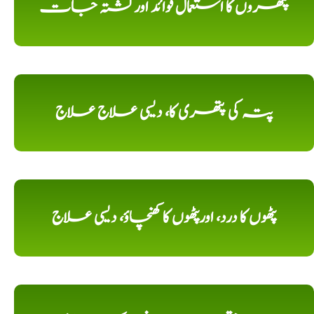
پتھروں کا استعمال فوائد اورکشتہ جات
پتہ کی پتھری کا، دیسی علاج علاج
پٹھوں کا درد، اورپٹھوں کا کھنچاؤ، دیسی علاج