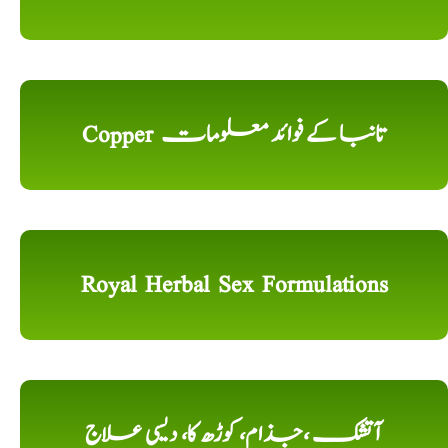
Copper تانبا کے فوائد معلومات
Royal Herbal Sex Formulations
آتشک ،جذام، کوڑھ کا، دیسی علاج