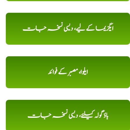
ایگزیما کے لیے، دیسی نسخہ جات
ایلوا، مصبر کے فوائد
باؤ گولہ کیلئے، دیسی نسخہ جات