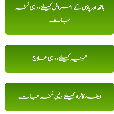
ہاتھ اور پاؤں کے امراض کیلئے، دیسی نسخہ
جات
نمونیہ کیلئے، دیسی علاج
ہیضہ، کالرا، کیلئے دیسی نسخہ جات