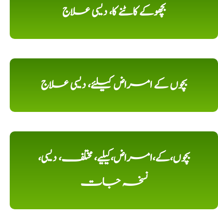
بچھوکے کاٹنے کا، دیسی علاج
بچوں کے امراض کیلئے، دیسی علاج
بچوں،کے،امراض،کیلیے، مختلف، دیسی،
نسخہ جات