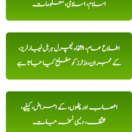
اسلام، اسلامی، معلومات
اطلاع عام، الشفاء نیچرل ہربل لیبارٹریز،
کے ممبران،وزٹرز کو مطلع کیا جاتا ہے
اعصاب اور پٹھوں، کے امراض، کیلیے،
مختلف، دیسی نسخہ جات