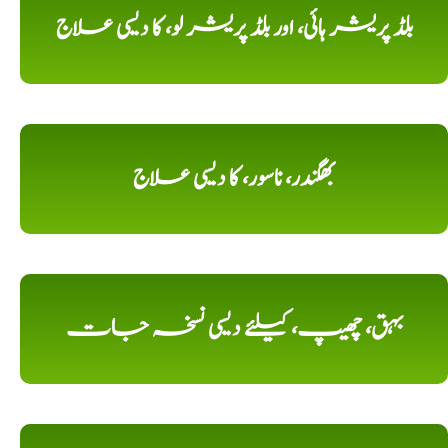
بلڈ پریشر ہائی، اور بلڈ پریشر لو، کا دیسی علاج
بھگندر، ناسور، کا دیسی علاج
بہق، چھیپ، کیلئے دیسی نسخہ جات