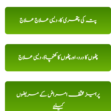
پتہ کی پتھری کا، دیسی علاج علاج
پٹھوں کا درد، اورپٹھوں کا کھنچاؤ، دیسی علاج
پرہیز مختلف امراض کے مریضوں
کیلئے