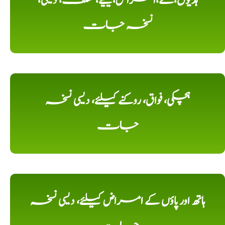
ہڈیوں،کے،امراض،کیلیے، مختلف، دیسی،
نسخہ جات
ہچکی، فواق، روکنے کیلئے، دیسی نسخہ
جات
ہاتھ اور پاؤں کے امراض کیلئے، دیسی نسخہ