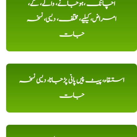
اچانک ،ہوجانے، والے، کے،
امراض، کیلیے، مختلف، دیسی، نسخہ
جات
استسقاء، پیٹ پیں پانی پڑجانا، دیسی نسخہ
جات