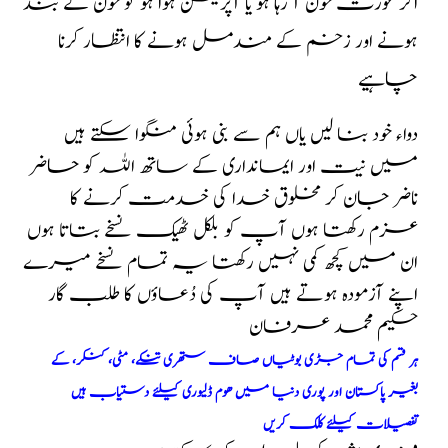
اگر عورت خون آ رہا ہو یا آپریشن ہوا ہو تو خون کے بند
ہونے اور زخم کے مندمل ہونے کا انتظار کرنا
چاہیے
دواء خود بنا لیں یاں ہم سے بنی ہوئی منگوا سکتے ہیں
میں نیت اور ایمانداری کے ساتھ اللہ کو حاضر
ناضر جان کر مخلوق خدا کی خدمت کرنے کا
عزم رکھتا ہوں آپ کو بلکل ٹھیک نسخے بتاتا ہوں
ان میں کچھ کمی نہیں رکھتا یہ تمام نسخے میرے
اپنے آزمودہ ہوتے ہیں آپ کی دُعاؤں کا طلب گار
حکیم محمد عرفان
ہر قسم کی تمام جڑی بوٹیاں صاف ستھری تنکے، مٹی، کنکر، کے
بغیر پاکستان اور پوری دنیا میں ھوم ڈلیوری کیلئے دستیاب ہیں
تفصیلات کیلئے کلک کریں