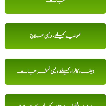
جات
نمونیہ کیلئے، دیسی علاج
ہیضہ، کالرا، کیلئے دیسی نسخہ جات