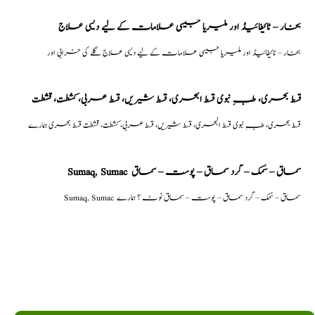
بخار – ٹائیفائیڈ اور ملیریا جیسی علامات کے لیے دیسی علاج
بخار – ٹائیفائیڈ اور ملیریا جیسی علامات کے لیے دیسی علاج گلے کی خرابی اور
قسط بحری، طبِ نبوی قسط البحری، قسط شیریں، قسط عربی، كشطت، قشطت
قسط بحری، طبِ نبوی قسط البحری، قسط شیریں، قسط عربی، كشطت، قشطت قسط بحری ہمارے
Sumaq, Sumac سماق – سُمک – گرد سماق – پوست – سماق
Sumaq, Sumac سماق – سُمک – گرد سماق – پوست – سماق نوٹ ؟ ہمارے