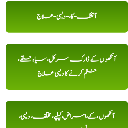
آتشک-کا،-دیسی-علاج
آنکھو ں کے ڈارک سرکل، سیاہ حلقے،
ختم کرنے کا دیسی علاج
آنکھوں ،کے،امراض،کیلیے، مختلف، دیسی،