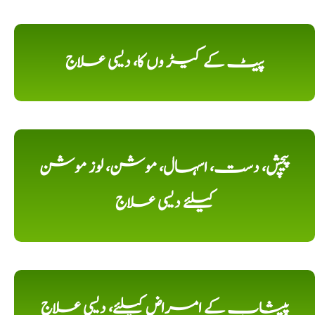
پیٹ کے کیڑ وں کا، دیسی علاج
پیچش، دست، اسہال، موشن، لوز موشن
کیلئے دیسی علاج
پیشاب کے امراض کیلئے، دیسی علاج