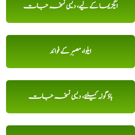
ایگزیما کے لیے، دیسی نسخہ جات
ایلوا، مصبر کے فوائد
باؤ گولہ کیلئے، دیسی نسخہ جات