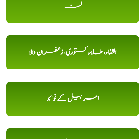
لسٹ
الشفاء، طلاء کستوری، زعفران والا
امر بیل کے فوائد