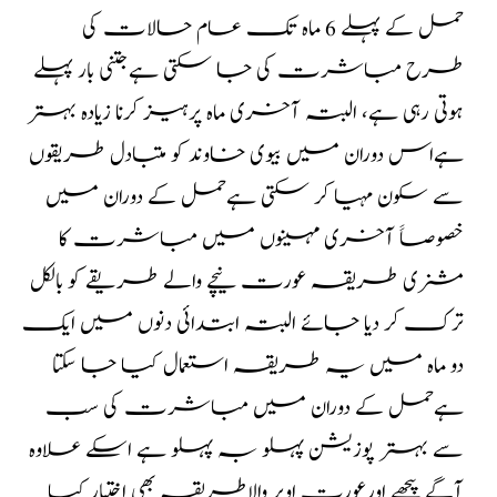
حمل کے پہلے 6 ماہ تک عام حالات کی
طرح مباشرت کی جا سکتی ہےجتنی بار پہلے
ہوتی رہی ہے، البتہ آخری ماہ پرہیز کرنا زیادہ بہتر
ہےاس دوران میں بیوی خاوند کو متبادل طریقوں
سے سکون مہیا کر سکتی ہےحمل کے دوران میں
خصوصاََ آخری مہینوں میں مباشرت کا
مشنری طریقہ عورت نیچے والے طریقے کو بالکل
ترک کر دیا جائے البتہ ابتدائی دنوں میں ایک
دو ماہ میں یہ طریقہ استعمال کیا جا سکتا
ہےحمل کے دوران میں مباشرت کی سب
سے بہتر پوزیشن پہلو بہ پہلو ہے اسکے علاوہ
آگے پیچھے اورعورت اوپر والاطریقہ بھی اختیار کیا