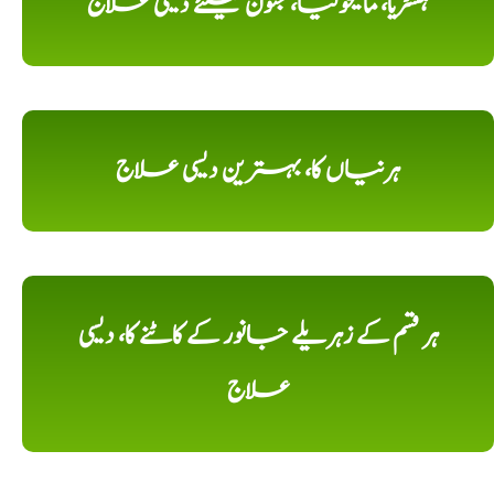
ہسٹریا، مالیخولیا، جنون کیلئے دیسی علاج
ہرنیاں کا، بہترین دیسی علاج
ہر قسم کے زہریلے جانور کے کاٹنے کا، دیسی
علاج