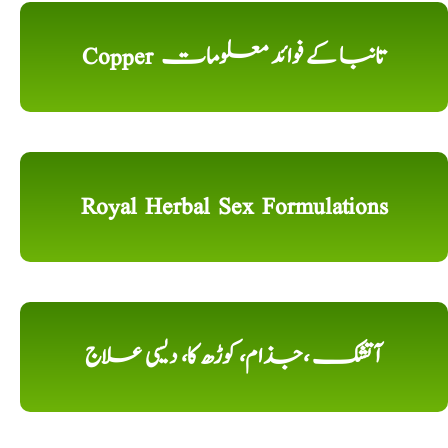
Copper تانبا کے فوائد معلومات
Royal Herbal Sex Formulations
آتشک ،جذام، کوڑھ کا، دیسی علاج