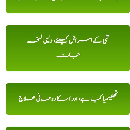
تلی کے امراض کیلئے، دیسی نسخہ
جات
تھلیسمیا کیا ہے، اور اسکا روحانی علاج