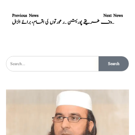
Previous News
Next News
مباشرت کے زیادہ معروف طریقے پوریشن
مردوں، اور عورتوں کی اقسام، برائے انزال
Search