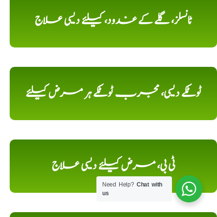
ٹانسلز، گلے کے غدود، کیلئے دیسی علاج
ٹوٹکے دیسی، مجرب ٹوٹکے ہر مرض کیلئے
ٹی بی، مرض کیلئے دیسی علاج
Need Help?
Chat with
us