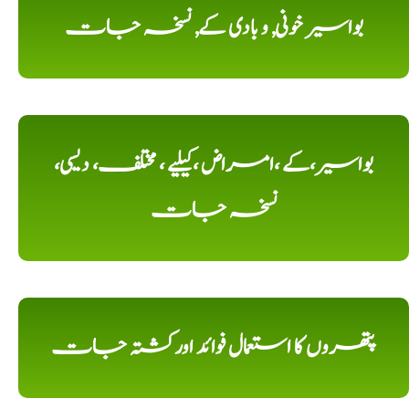
بواسیر خونی, و بادی کے, نسخہ جات
بواسیر،کے ،امراض ،کیلیے ، مختلف، دیسی،
نسخہ جات
پتھروں کا استعمال فوائد اورکشتہ جات