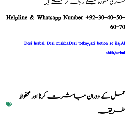
فری مشورہ کیلئے رابطہ کر سکتے ہیں
Helpline & Whatsapp Number +92-30-40-50-
60-70
Desi herbal, Desi nuskha,Desi totkay,jari botion se ilaj,Al
shifa,herbal
حمل کے دوران مباشرت کرنا اور محفوظ
طریقہ