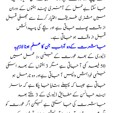
جا سکتا ہےحمل کے آخری چند ہفتوں کے دوران
میں مشنری طریقہ اختیار کرنے سے جھلی قبل
از وقت پھٹ جاتی ہے اور بچے کی پیدائش
قبل از وقت ہو جاتی ہے۔
مباشرت کےوہ آداب جن کا علم ہونا لازم ہ
ے
ڈلیوری کے بعد عورت کے جنسی ردِ عمل میں
50 فیصد کمی آ جاتی ہے مگر 3 ہفتوں کے بعد اسکی
جنسی خواہش واپس آ جاتی ہےاور وہ نارمل ہو
جاتی ہے جیسا کہ پہلے بتایا جا چکا ہے کہ ماسٹر
ایند جانسن کے مطایق ڈلیوری کے 3 ہفتے بعد
مباشرت کی جا سکتی ہے لیکن اگر عورت کو