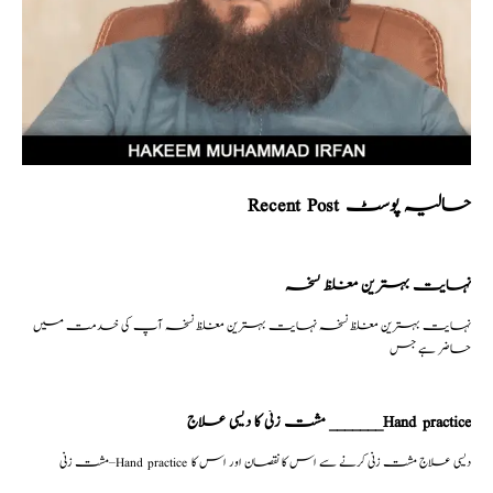
Recent Post حالیہ پوسٹ
نہایت بہترین مغلظ نسخہ
نہایت بہترین مغلظ نسخہ نہایت بہترین مغلظ نسخہ آپ کی خدمت میں
حاضر ہے جس
مشت زنی کا دیسی علاج _______Hand practice
مشت زنی–Hand practice دیسی علاج مشت زنی کرنے سے اس کا نقصان اور اس کا