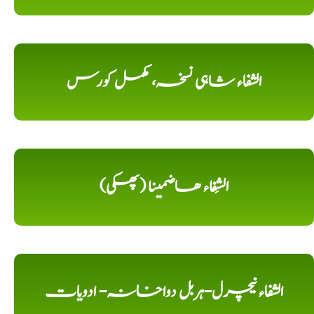
الشفاء شاہی نسخہ، مکمل کورس
الشِفاء ھاضمینا (پھکی)
الشفاء نیچرل-ہربل دواخانہ- ادویات