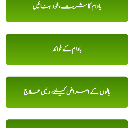
بادام کا شربت،خود بنائیں
بادام کے فوائد
بالوں کے امراض کیلئے، دیسی علاج