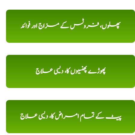
پھلوں، فروٹس کے مزاج اور فوائد
پھوڑے پھنسیوں کا، دیسی علاج
پیٹ کے تمام امراض کا، دیسی علاج