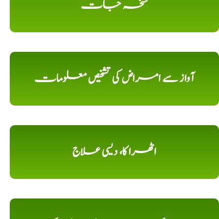
نسخہ جات
آواز سے امراض کی تشخیص معلومات
اٹھرا کا، دیسی علاج