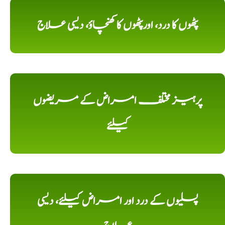
پٹھوں کا درد، اورپٹھوں کا کھنچاؤ، دیسی علاج
پرہیز مختلف امراض کے مریضوں
کیلئے
پسلیوں کے درد اور امراض کیلئے، دیسی