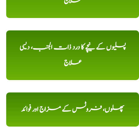
علاج
پسلیوں کے نیچے کا درد ذات الجنب، دیسی
علاج
پھلوں، فروٹس کے مزاج اور فوائد