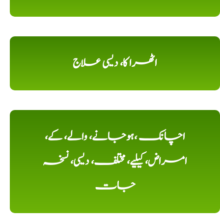
اٹھرا کا، دیسی علاج
اچانک ،ہوجانے، والے، کے،
امراض، کیلیے، مختلف، دیسی، نسخہ
جات