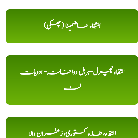
الشِفاء ھاضمینا (پھکی)
الشفاء نیچرل-ہربل دواخانہ- ادویات
لسٹ
الشفاء، طلاء کستوری، زعفران والا