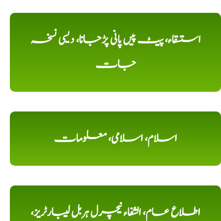
استسقاء، پیٹ پیں پانی پڑجانا، دیسی نسخہ
جات
اسلام، اسلامی، معلومات
اطلاع عام، الشفاء نیچرل ہربل لیبارٹریز،