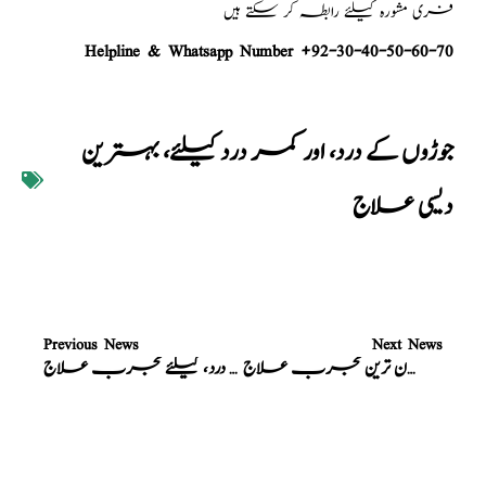
فری مشورہ کیلئے رابطہ کر سکتے ہیں
Helpline & Whatsapp Number +92-30-40-50-60-70
جوڑوں کے درد، اور کمر درد کیلئے، بہترین
دیسی علاج
Previous News
Next News
معدہ، اوردل کیلئے، آسان ترین مجرب علاج
جوڑوں کا درد، گٹھیا، کمر درد، کیلئے مجرب علاج