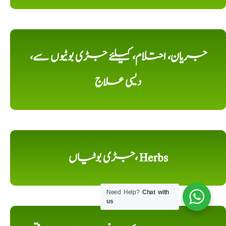
جریان، احتلام، کیلئے جڑی بوٹیوں سے،
دیسی علاج
جڑی بوٹیاں، Herbs
Need Help?
Chat with
us