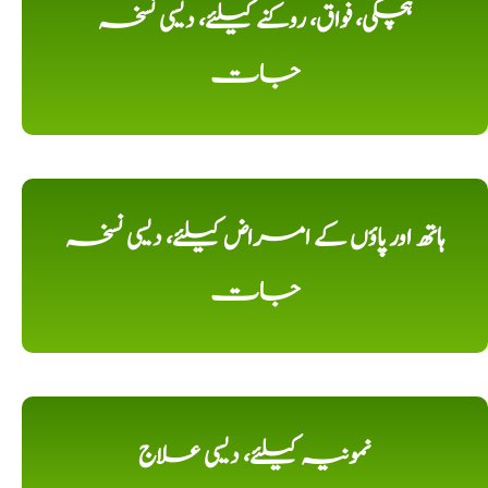
ہچکی، فواق، روکنے کیلئے، دیسی نسخہ
جات
ہاتھ اور پاؤں کے امراض کیلئے، دیسی نسخہ
جات
نمونیہ کیلئے، دیسی علاج