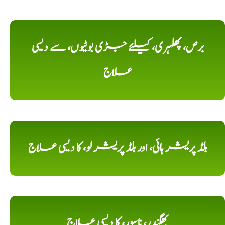
برص، پھلہری، کیلئے جڑی بوٹیوں، سے دیسی
علاج
بلڈ پریشر ہائی، اور بلڈ پریشر لو، کا دیسی علاج
بھگندر، ناسور، کا دیسی علاج