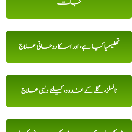
جات
تھلیسمیا کیا ہے، اور اسکا روحانی علاج
ٹانسلز، گلے کے غدود، کیلئے دیسی علاج