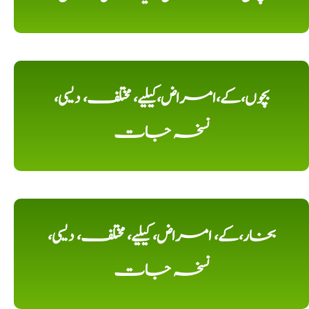
بچوں،کے،امراض،کیلیے، مختلف، دیسی،
نسخہ جات
بخار،کے، امراض، کیلیے، مختلف، دیسی،
نسخہ جات