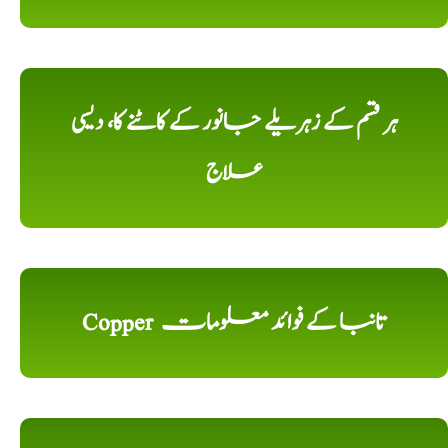
ہر قسم کے زہریلے جانور کے کاٹنے کا، دیسی
علاج
Copper تانبا کے فوائد معلومات