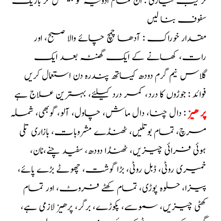
ترکیب تیاری : ان تمام ادویہ کو پیس کر باریک
سفوف بنا لیں
مقدار خوراک : آدھا چمچ چائے والا صبح، اور
رات، کھانے کے ایک گھنٹہ بعد ایک
گلاس نیم گرم دودھ کیساتھ پندرہ دن استعمال کریں
فوائد : جوڑوں کا درد، کمر درد کیلئے، بہترین علاج ہے
پر ھیز
: دال چنا، دال ماش، چاول، آلو، گوبھی، شملہ
مرچ، تمام بوتلیں، ٹھنڈے مشروبات، بازاری تلی
ہوئی فرائی چیزیں، ٹھنڈا دودھ، سفید چنے،نان،
خمیری روٹی، ڈبل روٹی، بڑا گوشت، چھوٹے بڑے پائے،
پیزا، حلوہ پوڑی، تمام کھٹے فروٹ، اور تمام
کھٹی چیزیں، سموسے، پکوڑے، برگر، پرھیز لازمی ہے،