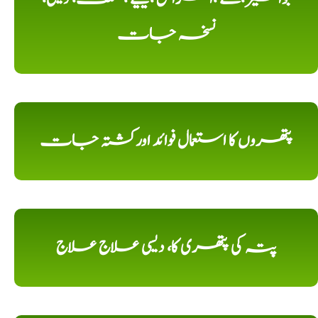
نسخہ جات
پتھروں کا استعمال فوائد اورکشتہ جات
پتہ کی پتھری کا، دیسی علاج علاج