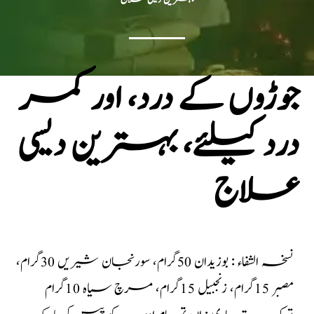
جوڑوں کے درد، اور کمر
درد کیلئے، بہترین دیسی
علاج
نسخہ الشفاء : بوزیدان 50گرام، سورنجان شیریں 30گرام،
مصبر 15گرام، زنجبیل 15گرام، مرچ سیاہ 10گرام