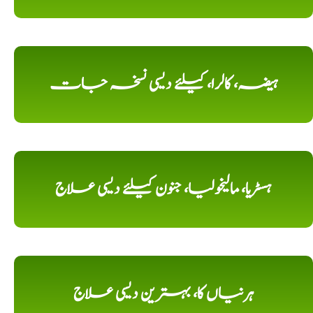
ہیضہ، کالرا، کیلئے دیسی نسخہ جات
ہسٹریا، مالیخولیا، جنون کیلئے دیسی علاج
ہرنیاں کا، بہترین دیسی علاج