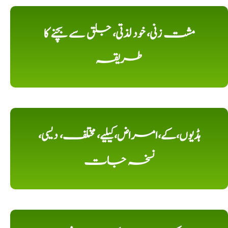
مشت زنی، خود لذتی، جلق سے بچنے کا
طریقہ
ہڈیوں،کے،امراض،کیلیے، مختلف، دیسی،
نسخہ جات