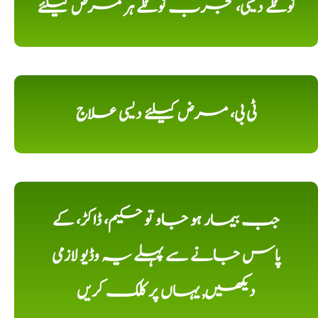
ٹوٹکے دیسی، مجرب ٹوٹکے ہر مرض کیلئے
ٹی بی، مرض کیلئے دیسی علاج
جب بیمار ہو جاو تو حکیم، ڈاکڑ، کے
پاس جانے سے پہلے یہ وڈیو لازمی
دیکھیں, یہاں پر کلک کریں