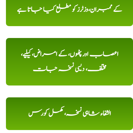
کے ممبران،وزٹرز کو مطلع کیا جاتا ہے
اعصاب اور پٹھوں، کے امراض، کیلیے،
مختلف، دیسی نسخہ جات
الشفاء شاہی نسخہ، مکمل کورس