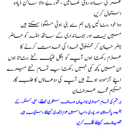
گھر کی سادہ روٹی کھائیں ، شوربے والا سالن ذیادہ
استعمال کریں
دوا خود بنا لیں یاں ہم سے بنی ہوئی منگوا سکتے ہیں
میں نیت اور ایمانداری کے ساتھ اللہ کو حاضر
ناضر جان کر مخلوق خدا کی خدمت کرنے کا
عزم رکھتا ہوں آپ کو بلکل ٹھیک نسخے بتاتا ہوں
ان میں کچھ کمی نہیں رکھتا یہ تمام نسخے میرے
اپنے آزمودہ ہوتے ہیں آپ کی دوعاؤں کا طلب گار
حکیم محمد عرفان
ہر قسم کی تمام جڑی بوٹیاں صاف ستھری تنکے، مٹی، کنکر، کے
بغیر پاکستان اور پوری دنیا میں ھوم ڈلیوری کیلئے دستیاب ہیں
تفصیلات کیلئے کلک کریں