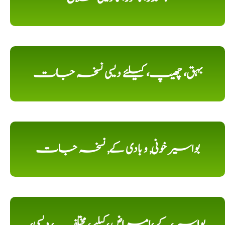
بہق، چھیپ، کیلئے دیسی نسخہ جات
بواسیر خونی, و بادی کے, نسخہ جات
بواسیر،کے ،امراض ،کیلیے ، مختلف، دیسی،