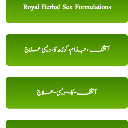
Royal Herbal Sex Formulations
آتشک ،جذام، کوڑھ کا، دیسی علاج
آتشک-کا،-دیسی-علاج