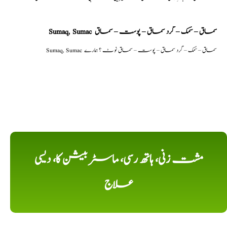
Sumaq, Sumac سماق – سُمک – گرد سماق – پوست – سماق
Sumaq, Sumac سماق – سُمک – گرد سماق – پوست – سماق نوٹ ؟ ہمارے
مشت زنی، ہاتھ رسی، ماسٹر بیشن کا، دیسی
علاج