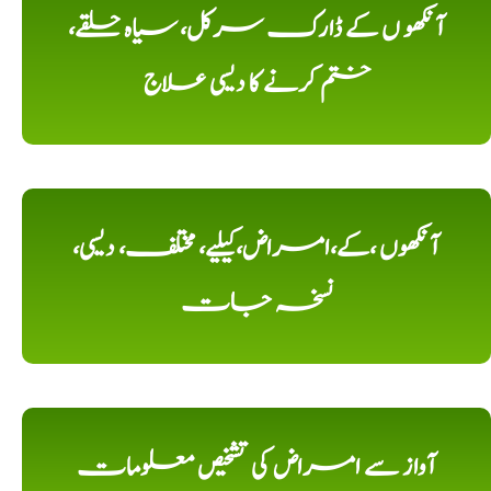
آنکھو ں کے ڈارک سرکل، سیاہ حلقے،
ختم کرنے کا دیسی علاج
آنکھوں ،کے،امراض،کیلیے، مختلف، دیسی،
نسخہ جات
آواز سے امراض کی تشخیص معلومات