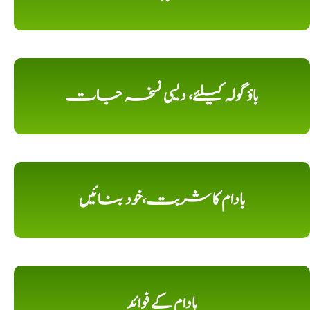
باؤ گولہ کیلئے، دیسی نسخہ جات
بادام کا شربت،خود بنائیں
بادام کے فوائد