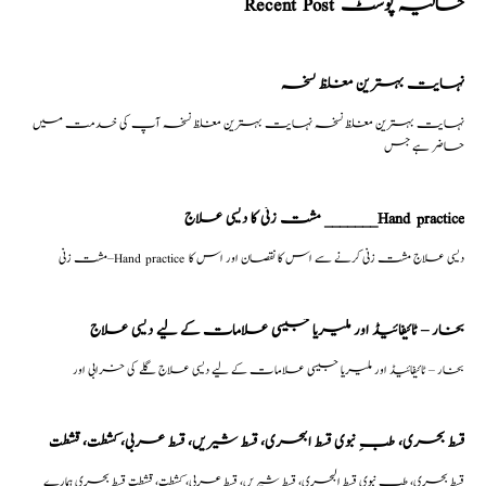
Recent Post حالیہ پوسٹ
نہایت بہترین مغلظ نسخہ
نہایت بہترین مغلظ نسخہ نہایت بہترین مغلظ نسخہ آپ کی خدمت میں
حاضر ہے جس
مشت زنی کا دیسی علاج _______Hand practice
مشت زنی–Hand practice دیسی علاج مشت زنی کرنے سے اس کا نقصان اور اس کا
بخار – ٹائیفائیڈ اور ملیریا جیسی علامات کے لیے دیسی علاج
بخار – ٹائیفائیڈ اور ملیریا جیسی علامات کے لیے دیسی علاج گلے کی خرابی اور
قسط بحری، طبِ نبوی قسط البحری، قسط شیریں، قسط عربی، كشطت، قشطت
قسط بحری، طبِ نبوی قسط البحری، قسط شیریں، قسط عربی، كشطت، قشطت قسط بحری ہمارے