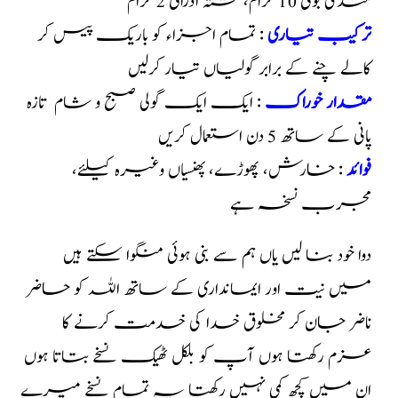
منڈی بوٹی 10 گرام، کشتہ اذراقی 2 گرام
ترکیب تیاری
: تمام اجزاء کو باریک پیس کر
کالے چنے کے برابر گولیاں تیار کرلیں
مقدار خوراک
: ایک ایک گولی صبح و شام تازہ
پانی کے ساتھ 5 دن استعمال کریں
فوائد
: خارش، پھوڑے، پھنسیاں وغیرہ کیلئے،
مجرب نسخہ ہے
دوا خود بنا لیں یاں ہم سے بنی ہوئی منگوا سکتے ہیں
میں نیت اور ایمانداری کے ساتھ اللہ کو حاضر
ناضر جان کر مخلوق خدا کی خدمت کرنے کا
عزم رکھتا ہوں آپ کو بلکل ٹھیک نسخے بتاتا ہوں
ان میں کچھ کمی نہیں رکھتا یہ تمام نسخے میرے