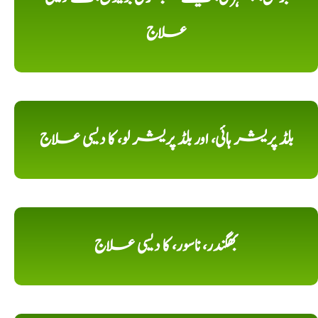
علاج
بلڈ پریشر ہائی، اور بلڈ پریشر لو، کا دیسی علاج
بھگندر، ناسور، کا دیسی علاج