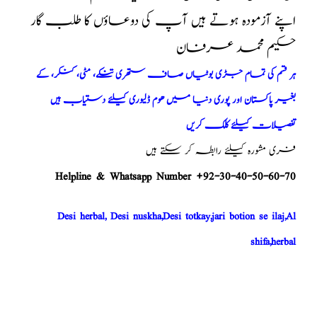
اپنے آزمودہ ہوتے ہیں آپ کی دوعاؤں کا طلب گار
حکیم محمد عرفان
ہر قسم کی تمام جڑی بوٹیاں صاف ستھری تنکے، مٹی، کنکر، کے
بغیر پاکستان اور پوری دنیا میں ھوم ڈلیوری کیلئے دستیاب ہیں
تفصیلات کیلئے کلک کریں
فری مشورہ کیلئے رابطہ کر سکتے ہیں
Helpline & Whatsapp Number +92-30-40-50-60-70
Desi herbal, Desi nuskha,Desi totkay,jari botion se ilaj,Al
shifa,herbal