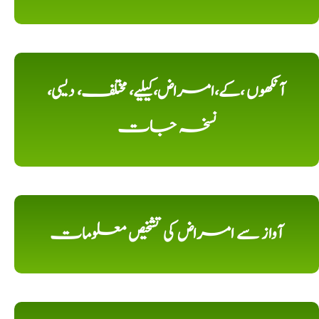
آنکھوں ،کے،امراض،کیلیے، مختلف، دیسی،
نسخہ جات
آواز سے امراض کی تشخیص معلومات