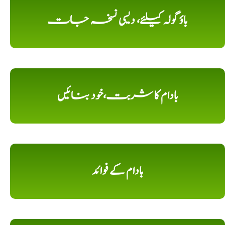
باؤ گولہ کیلئے، دیسی نسخہ جات
بادام کا شربت،خود بنائیں
بادام کے فوائد