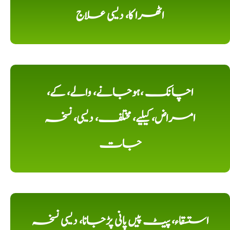
اٹھرا کا، دیسی علاج
اچانک ،ہوجانے، والے، کے،
امراض، کیلیے، مختلف، دیسی، نسخہ
جات
استسقاء، پیٹ پیں پانی پڑجانا، دیسی نسخہ