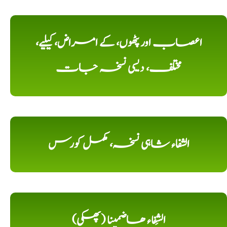
اعصاب اور پٹھوں، کے امراض، کیلیے،
مختلف، دیسی نسخہ جات
الشفاء شاہی نسخہ، مکمل کورس
الشِفاء ھاضمینا (پھکی)