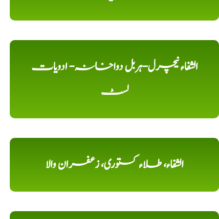
الشفاء نیچرل-ہربل دواخانہ- ادویات
لسٹ
الشفاء، طلاء کستوری، زعفران والا