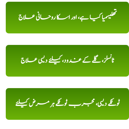
تھلیسمیا کیا ہے، اور اسکا روحانی علاج
ٹانسلز، گلے کے غدود، کیلئے دیسی علاج
ٹوٹکے دیسی، مجرب ٹوٹکے ہر مرض کیلئے