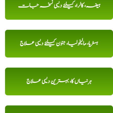
ہیضہ، کالرا، کیلئے دیسی نسخہ جات
ہسٹریا، مالیخولیا، جنون کیلئے دیسی علاج
ہرنیاں کا، بہترین دیسی علاج