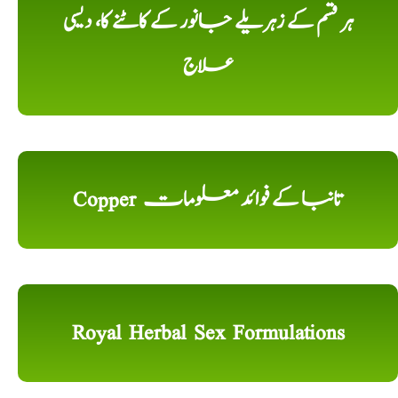
ہر قسم کے زہریلے جانور کے کاٹنے کا، دیسی
علاج
Copper تانبا کے فوائد معلومات
Royal Herbal Sex Formulations