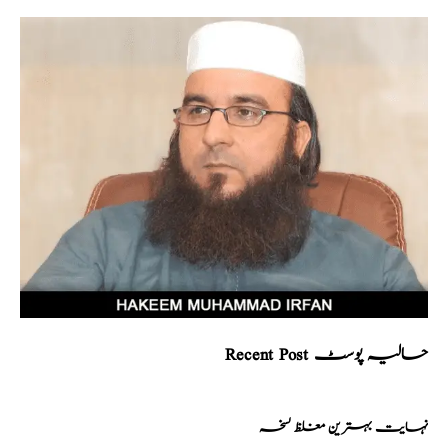
Recent Post حالیہ پوسٹ
نہایت بہترین مغلظ نسخہ