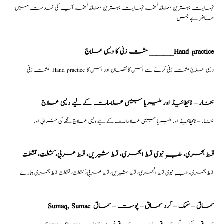
نہایت بہترین مغلظ نسخہ نہایت بہترین مغلظ نسخہ آپ کی خدمت میں
حاضر ہے جس
مشت زنی کا دیسی علاج _______Hand practice
مشت زنی–Hand practice دیسی علاج مشت زنی کرنے سے اس کا نقصان اور اس کا
بخار – ٹائیفائیڈ اور ملیریا جیسی علامات کے لیے دیسی علاج
بخار – ٹائیفائیڈ اور ملیریا جیسی علامات کے لیے دیسی علاج گلے کی خرابی اور
قسط بحری، طبِ نبوی قسط البحری، قسط شیریں، قسط عربی، كشطت، قشطت
قسط بحری، طبِ نبوی قسط البحری، قسط شیریں، قسط عربی، كشطت، قشطت قسط بحری ہمارے
Sumaq, Sumac سماق – سُمک – گرد سماق – پوست – سماق