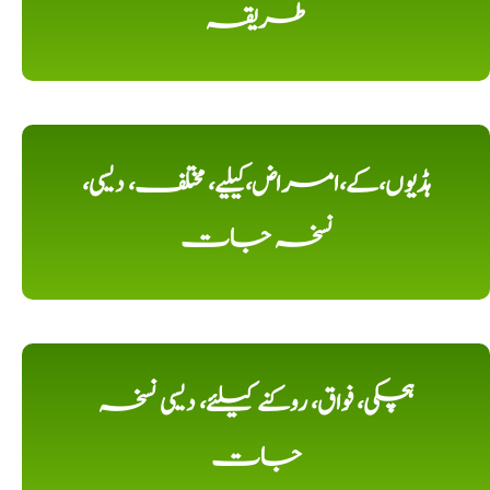
طریقہ
ہڈیوں،کے،امراض،کیلیے، مختلف، دیسی،
نسخہ جات
ہچکی، فواق، روکنے کیلئے، دیسی نسخہ
جات