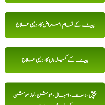
پیٹ کے تمام امراض کا، دیسی علاج
پیٹ کے کیڑ وں کا، دیسی علاج
پیچش، دست، اسہال، موشن، لوز موشن