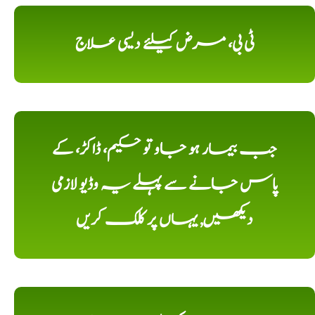
ٹی بی، مرض کیلئے دیسی علاج
جب بیمار ہو جاو تو حکیم، ڈاکڑ، کے
پاس جانے سے پہلے یہ وڈیو لازمی
دیکھیں, یہاں پر کلک کریں