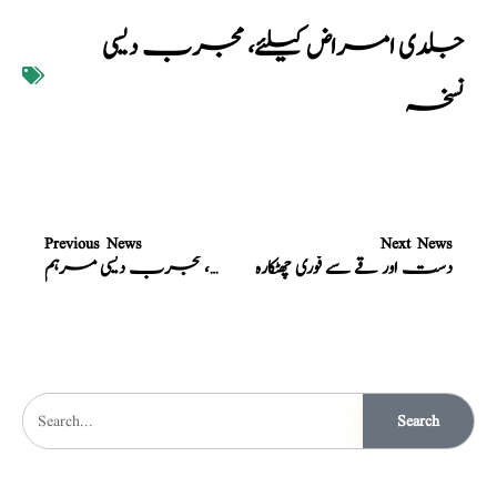
جلدی امراض کیلئے، مجرب دیسی
نسخہ
Previous News
Next News
دست اور قے سے فوری چھٹکارہ
جلے ہوئے زخموں کیلئے، مجرب دیسی مرہم
Search