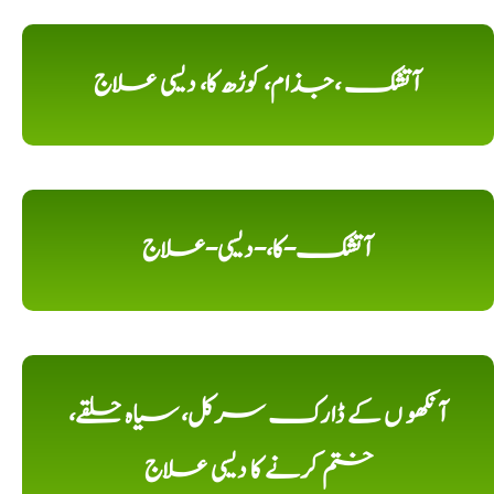
آتشک ،جذام، کوڑھ کا، دیسی علاج
آتشک-کا،-دیسی-علاج
آنکھو ں کے ڈارک سرکل، سیاہ حلقے،
ختم کرنے کا دیسی علاج