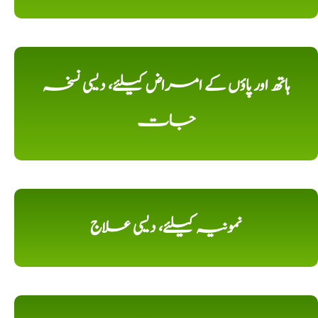
ہاتھ اور پاؤں کے امراض کیلئے، دیسی نسخہ
جات
نمونیہ کیلئے، دیسی علاج