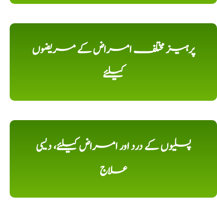
پرہیز مختلف امراض کے مریضوں
کیلئے
پسلیوں کے درد اور امراض کیلئے، دیسی
علاج