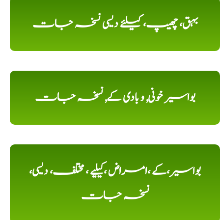
بہق، چھیپ، کیلئے دیسی نسخہ جات
بواسیر خونی, و بادی کے, نسخہ جات
بواسیر،کے ،امراض ،کیلیے ، مختلف، دیسی،
نسخہ جات