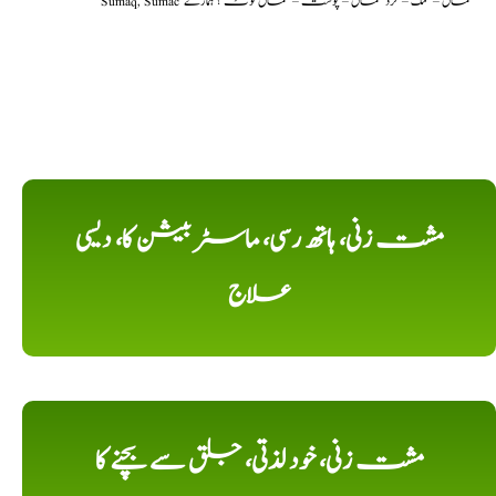
Sumaq, Sumac سماق – سُمک – گرد سماق – پوست – سماق نوٹ ؟ ہمارے
مشت زنی، ہاتھ رسی، ماسٹر بیشن کا، دیسی
علاج
مشت زنی، خود لذتی، جلق سے بچنے کا