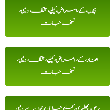
بچوں،کے،امراض،کیلیے، مختلف، دیسی،
نسخہ جات
بخار،کے، امراض، کیلیے، مختلف، دیسی،
نسخہ جات
برص، پھلہری، کیلئے جڑی بوٹیوں، سے دیسی