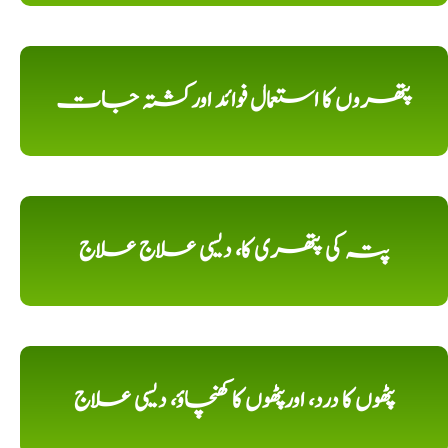
پتھروں کا استعمال فوائد اورکشتہ جات
پتہ کی پتھری کا، دیسی علاج علاج
پٹھوں کا درد، اورپٹھوں کا کھنچاؤ، دیسی علاج