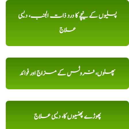
پسلیوں کے نیچے کا درد ذات الجنب، دیسی
علاج
پھلوں، فروٹس کے مزاج اور فوائد
پھوڑے پھنسیوں کا، دیسی علاج