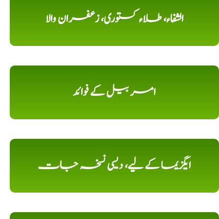
الشفاء، طلاء کستوری، زعفران والا
امر بیل کے فوائد
ایگزیما کے لیے، دیسی نسخہ جات