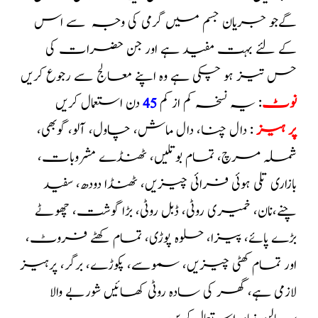
گے
جو جریان جسم میں گرمی کی وجہ سے اس
کے لئے بہت مفید ہے اور جن حضرات کی
حس تیز ہو چکی ہے وہ اپنے معالج سے رجوع کریں
نوٹ
: یہ نسخہ کم از کم
45
دن استعمال کریں
پر ہیز
: دال چنا، دال ماش، چاول، آلو، گوبھی،
شملہ مرچ، تمام بوتلیں، ٹھنڈے مشروبات،
بازاری تلی ہوئی فرائی چیزیں، ٹھنڈا دودھ، سفید
چنے،نان، خمیری روٹی، ڈبل روٹی، بڑا گوشت، چھوٹے
بڑے پائے، پیزا، حلوہ پوڑی، تمام کھٹے فروٹ،
اور تمام کھٹی چیزیں، سموسے، پکوڑے، برگر، پرہیز
لازمی ہے، گھر کی سادہ روٹی کھائیں شوربے والا