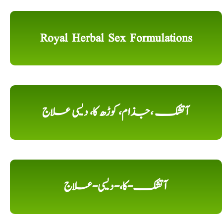
Royal Herbal Sex Formulations
آتشک ،جذام، کوڑھ کا، دیسی علاج
آتشک-کا،-دیسی-علاج