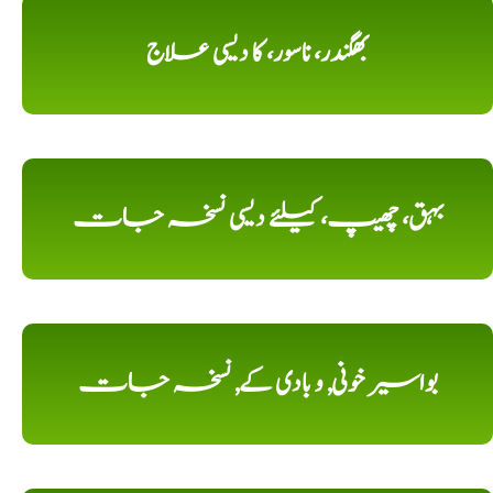
بھگندر، ناسور، کا دیسی علاج
بہق، چھیپ، کیلئے دیسی نسخہ جات
بواسیر خونی, و بادی کے, نسخہ جات