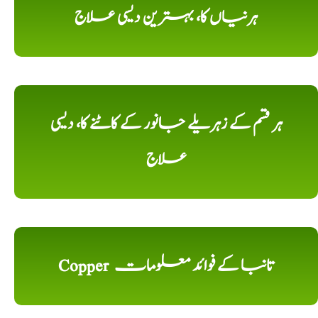
ہرنیاں کا، بہترین دیسی علاج
ہر قسم کے زہریلے جانور کے کاٹنے کا، دیسی
علاج
Copper تانبا کے فوائد معلومات