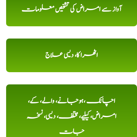
آواز سے امراض کی تشخیص معلومات
اٹھرا کا، دیسی علاج
اچانک ،ہوجانے، والے، کے،
امراض، کیلیے، مختلف، دیسی، نسخہ
جات