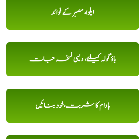
ایلوا، مصبر کے فوائد
باؤ گولہ کیلئے، دیسی نسخہ جات
بادام کا شربت،خود بنائیں