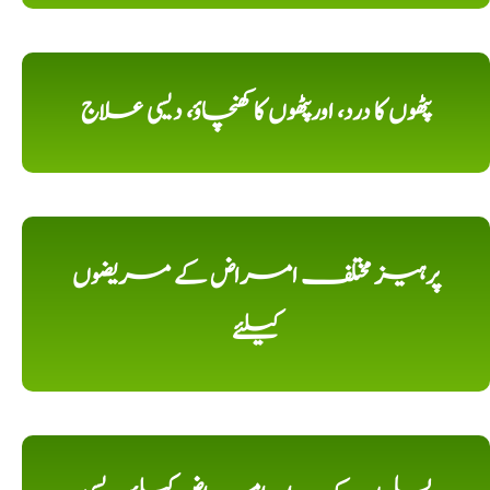
پٹھوں کا درد، اورپٹھوں کا کھنچاؤ، دیسی علاج
پرہیز مختلف امراض کے مریضوں
کیلئے