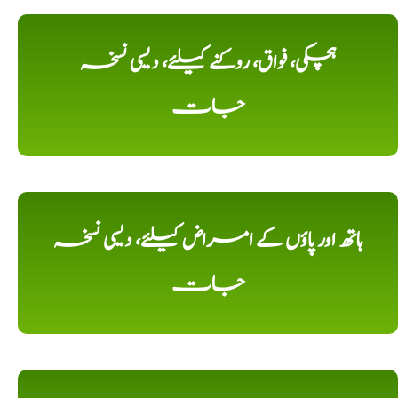
ہچکی، فواق، روکنے کیلئے، دیسی نسخہ
جات
ہاتھ اور پاؤں کے امراض کیلئے، دیسی نسخہ
جات