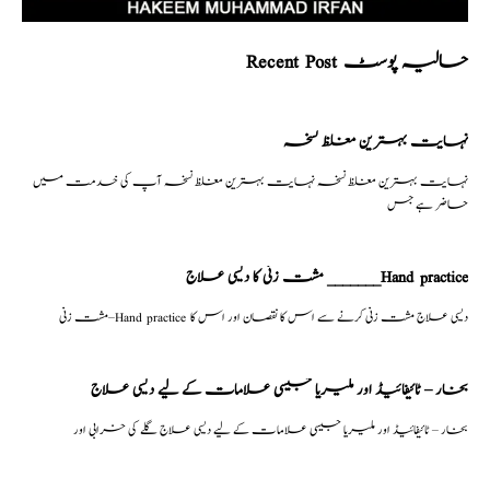
Recent Post حالیہ پوسٹ
نہایت بہترین مغلظ نسخہ
نہایت بہترین مغلظ نسخہ نہایت بہترین مغلظ نسخہ آپ کی خدمت میں
حاضر ہے جس
مشت زنی کا دیسی علاج _______Hand practice
مشت زنی–Hand practice دیسی علاج مشت زنی کرنے سے اس کا نقصان اور اس کا
بخار – ٹائیفائیڈ اور ملیریا جیسی علامات کے لیے دیسی علاج
بخار – ٹائیفائیڈ اور ملیریا جیسی علامات کے لیے دیسی علاج گلے کی خرابی اور