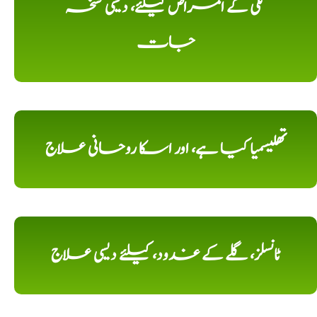
تلی کے امراض کیلئے، دیسی نسخہ
جات
تھلیسمیا کیا ہے، اور اسکا روحانی علاج
ٹانسلز، گلے کے غدود، کیلئے دیسی علاج