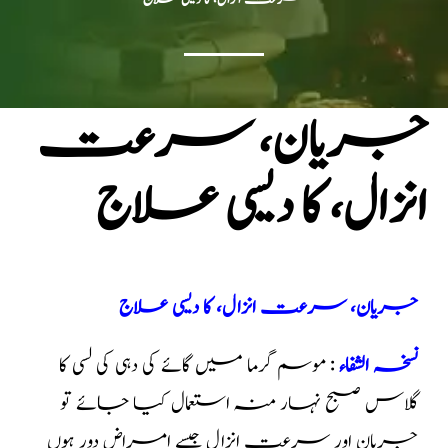
جریان، سرعت
انزال، کا دیسی علاج
جریان، سرعت انزال، کا دیسی علاج
نسخہ الشفاء
: موسم گرما میں گائے کی دہی کی لسی کا
گلاس صبح نہار منہ استعمال کیا جائے تو
جریان اور سرعت انزال جیسے امراض دور ہوں