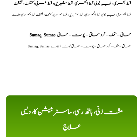
قسط بحری، طبِ نبوی قسط البحری، قسط شیریں، قسط عربی، كشطت، قشطت
قسط بحری، طبِ نبوی قسط البحری، قسط شیریں، قسط عربی، كشطت، قشطت قسط بحری ہمارے
Sumaq, Sumac سماق – سُمک – گرد سماق – پوست – سماق
Sumaq, Sumac سماق – سُمک – گرد سماق – پوست – سماق نوٹ ؟ ہمارے
مشت زنی، ہاتھ رسی، ماسٹر بیشن کا، دیسی
علاج