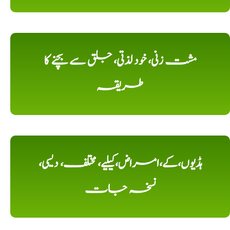
مشت زنی، خود لذتی، جلق سے بچنے کا
طریقہ
ہڈیوں،کے،امراض،کیلیے، مختلف، دیسی،
نسخہ جات