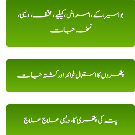
بواسیر،کے ،امراض ،کیلیے ، مختلف، دیسی،
نسخہ جات
پتھروں کا استعمال فوائد اورکشتہ جات
پتہ کی پتھری کا، دیسی علاج علاج