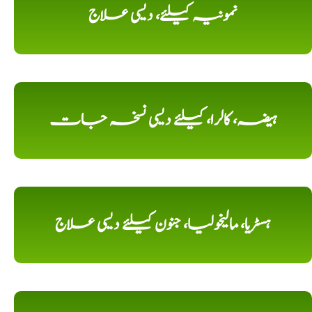
نمونیہ کیلئے، دیسی علاج
ہیضہ، کالرا، کیلئے دیسی نسخہ جات
ہسٹریا، مالیخولیا، جنون کیلئے دیسی علاج