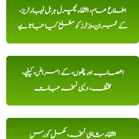
اطلاع عام، الشفاء نیچرل ہربل لیبارٹریز،
کے ممبران،وزٹرز کو مطلع کیا جاتا ہے
اعصاب اور پٹھوں، کے امراض، کیلیے،
مختلف، دیسی نسخہ جات
الشفاء شاہی نسخہ، مکمل کورس