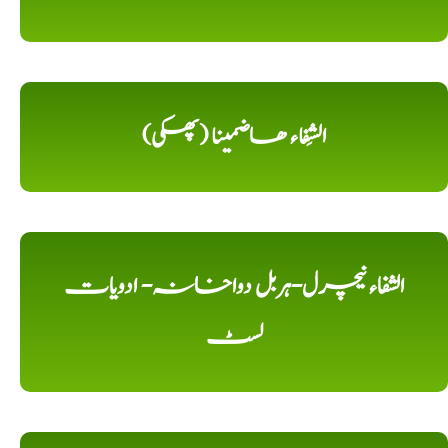
الشِفاء ھاضمینا (پھکی)
الشفاء نیچرل-ہربل دواخانہ- ادویات
لسٹ