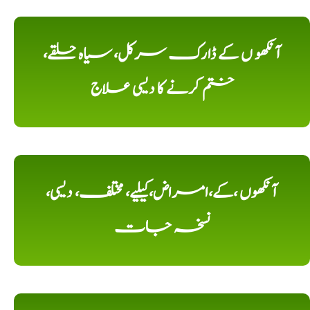
آنکھو ں کے ڈارک سرکل، سیاہ حلقے،
ختم کرنے کا دیسی علاج
آنکھوں ،کے،امراض،کیلیے، مختلف، دیسی،
نسخہ جات