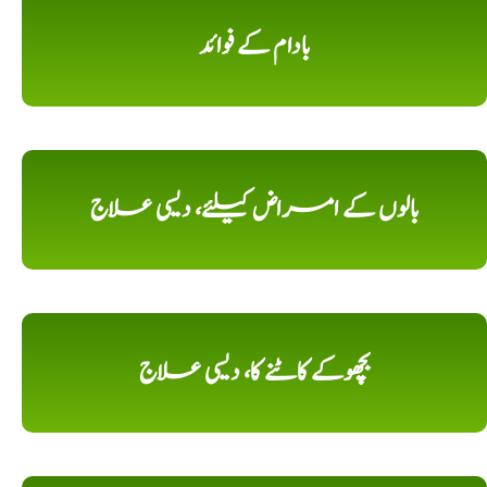
بادام کے فوائد
بالوں کے امراض کیلئے، دیسی علاج
بچھوکے کاٹنے کا، دیسی علاج