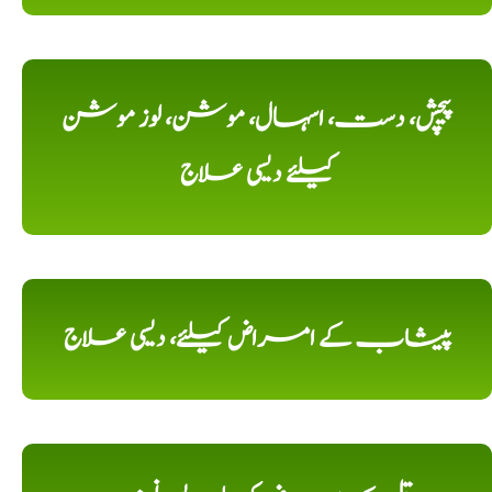
پیچش، دست، اسہال، موشن، لوز موشن
کیلئے دیسی علاج
پیشاب کے امراض کیلئے، دیسی علاج