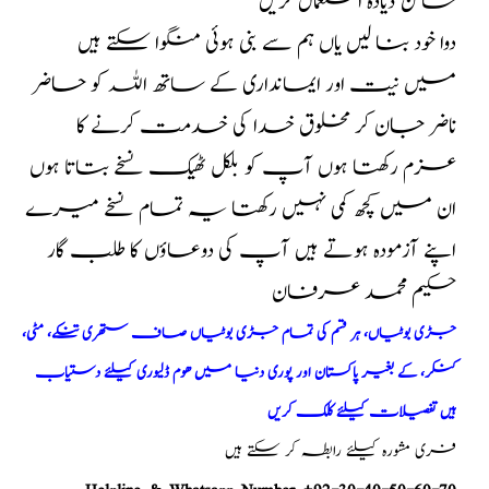
سالن ذیادہ استعمال کریں
دوا خود بنا لیں یاں ہم سے بنی ہوئی منگوا سکتے ہیں
میں نیت اور ایمانداری کے ساتھ اللہ کو حاضر
ناضر جان کر مخلوق خدا کی خدمت کرنے کا
عزم رکھتا ہوں آپ کو بلکل ٹھیک نسخے بتاتا ہوں
ان میں کچھ کمی نہیں رکھتا یہ تمام نسخے میرے
اپنے آزمودہ ہوتے ہیں آپ کی دوعاؤں کا طلب گار
حکیم محمد عرفان
جڑی بوٹیاں، ہر قسم کی تمام جڑی بوٹیاں صاف ستھری تنکے، مٹی،
کنکر، کے بغیر پاکستان اور پوری دنیا میں ھوم ڈلیوری کیلئے دستیاب
ہیں تفصیلات کیلئے کلک کریں
فری مشورہ کیلئے رابطہ کر سکتے ہیں