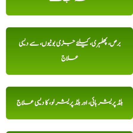
برص، پھلہری، کیلئے جڑی بوٹیوں، سے دیسی
علاج
بلڈ پریشر ہائی، اور بلڈ پریشر لو، کا دیسی علاج