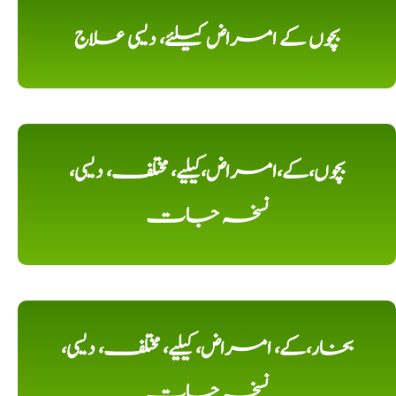
بچوں کے امراض کیلئے، دیسی علاج
بچوں،کے،امراض،کیلیے، مختلف، دیسی،
نسخہ جات
بخار،کے، امراض، کیلیے، مختلف، دیسی،
نسخہ جات