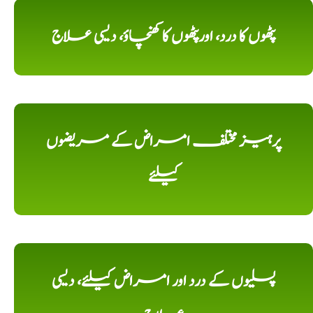
پٹھوں کا درد، اورپٹھوں کا کھنچاؤ، دیسی علاج
پرہیز مختلف امراض کے مریضوں
کیلئے
پسلیوں کے درد اور امراض کیلئے، دیسی