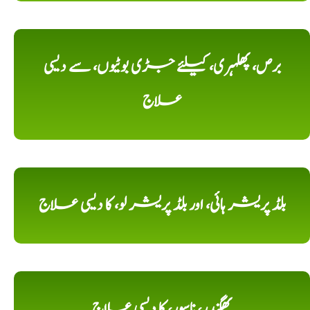
برص، پھلہری، کیلئے جڑی بوٹیوں، سے دیسی
علاج
بلڈ پریشر ہائی، اور بلڈ پریشر لو، کا دیسی علاج
بھگندر، ناسور، کا دیسی علاج