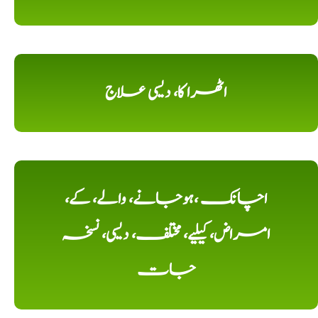
اٹھرا کا، دیسی علاج
اچانک ،ہوجانے، والے، کے،
امراض، کیلیے، مختلف، دیسی، نسخہ
جات