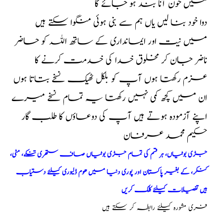
میں خون آنا بند ہو جائے گا
دوا خود بنا لیں یاں ہم سے بنی ہوئی منگوا سکتے ہیں
میں نیت اور ایمانداری کے ساتھ اللہ کو حاضر
ناضر جان کر مخلوق خدا کی خدمت کرنے کا
عزم رکھتا ہوں آپ کو بلکل ٹھیک نسخے بتاتا ہوں
ان میں کچھ کمی نہیں رکھتا یہ تمام نسخے میرے
اپنے آزمودہ ہوتے ہیں آپ کی دوعاؤں کا طلب گار
حکیم محمد عرفان
جڑی بوٹیاں، ہر قسم کی تمام جڑی بوٹیاں صاف ستھری تنکے، مٹی،
کنکر، کے بغیر پاکستان اور پوری دنیا میں ھوم ڈلیوری کیلئے دستیاب
ہیں تفصیلات کیلئے کلک کریں
فری مشورہ کیلئے رابطہ کر سکتے ہیں