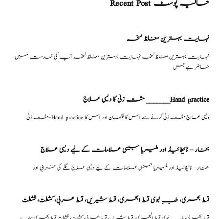
Recent Post حالیہ پوسٹ
نہایت بہترین مغلظ نسخہ
نہایت بہترین مغلظ نسخہ نہایت بہترین مغلظ نسخہ آپ کی خدمت میں
حاضر ہے جس
مشت زنی کا دیسی علاج _______Hand practice
مشت زنی–Hand practice دیسی علاج مشت زنی کرنے سے اس کا نقصان اور اس کا
بخار – ٹائیفائیڈ اور ملیریا جیسی علامات کے لیے دیسی علاج
بخار – ٹائیفائیڈ اور ملیریا جیسی علامات کے لیے دیسی علاج گلے کی خرابی اور
قسط بحری، طبِ نبوی قسط البحری، قسط شیریں، قسط عربی، كشطت، قشطت
قسط بحری، طبِ نبوی قسط البحری، قسط شیریں، قسط عربی، كشطت، قشطت قسط بحری ہمارے