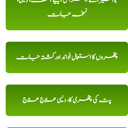
بواسیر،کے ،امراض ،کیلیے ، مختلف، دیسی،
نسخہ جات
پتھروں کا استعمال فوائد اورکشتہ جات
پتہ کی پتھری کا، دیسی علاج علاج