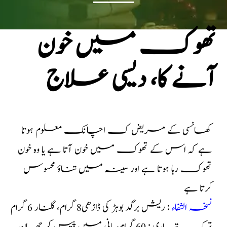
تھوک میں خون
آنے کا، دیسی علاج
کھانسی کے مریض ک اچانک معلوم ہوتا
ہے کہ اس کے تھوک میں خون آتا ہے یا وہ خون
تھوک رہا ہوتا ہے اور سینہ میں تناؤ محسوس
کرتا ہے
نسخہ الشفاء
: ریش برگد بوہڑ کی ڈاڑھی8 گرام، گلنار 6 گرام