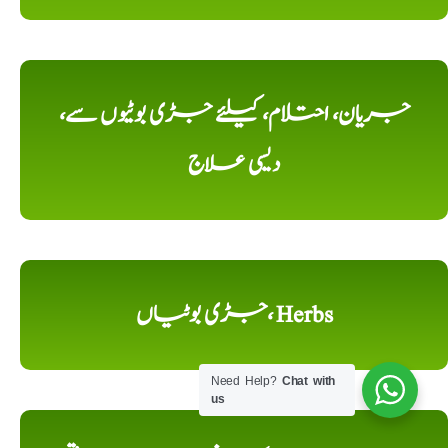
جریان، احتلام، کیلئے جڑی بوٹیوں سے،
دیسی علاج
جڑی بوٹیاں، Herbs
Need Help?
Chat with
us