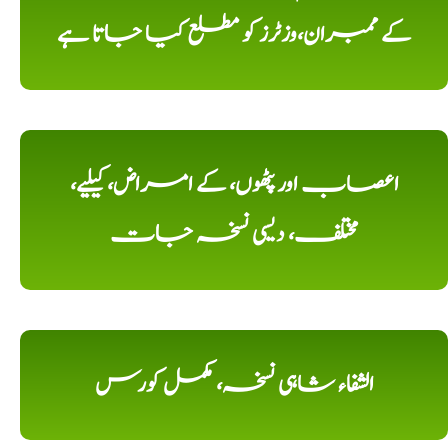
کے ممبران،وزٹرز کو مطلع کیا جاتا ہے
اعصاب اور پٹھوں، کے امراض، کیلیے،
مختلف، دیسی نسخہ جات
الشفاء شاہی نسخہ، مکمل کورس