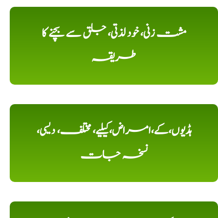
مشت زنی، خود لذتی، جلق سے بچنے کا
طریقہ
ہڈیوں،کے،امراض،کیلیے، مختلف، دیسی،
نسخہ جات