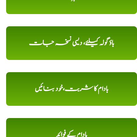
باؤ گولہ کیلئے، دیسی نسخہ جات
بادام کا شربت،خود بنائیں
بادام کے فوائد