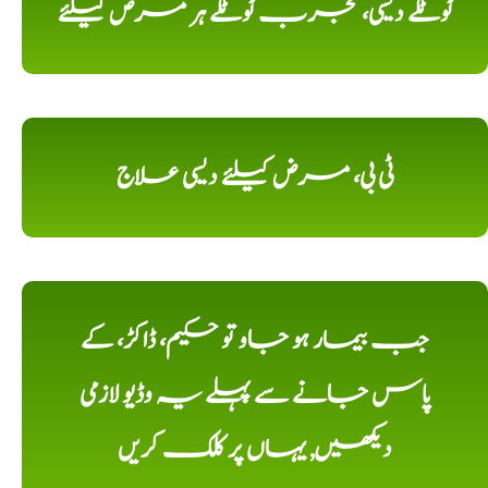
ٹوٹکے دیسی، مجرب ٹوٹکے ہر مرض کیلئے
ٹی بی، مرض کیلئے دیسی علاج
جب بیمار ہو جاو تو حکیم، ڈاکڑ، کے
پاس جانے سے پہلے یہ وڈیو لازمی
دیکھیں, یہاں پر کلک کریں