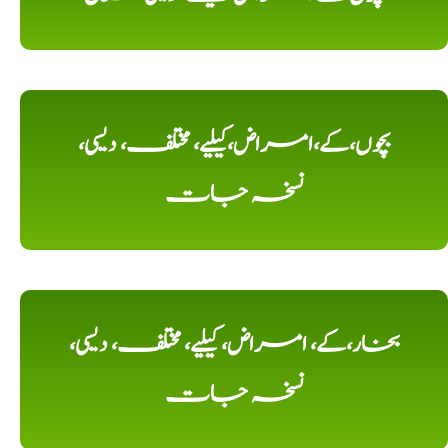
بچوں،کے،امراض،کیلیے، مختلف، دیسی،
نسخہ جات
بخار،کے، امراض، کیلیے، مختلف، دیسی،
نسخہ جات