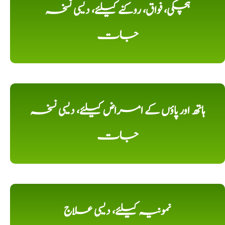
ہچکی، فواق، روکنے کیلئے، دیسی نسخہ
جات
ہاتھ اور پاؤں کے امراض کیلئے، دیسی نسخہ
جات
نمونیہ کیلئے، دیسی علاج