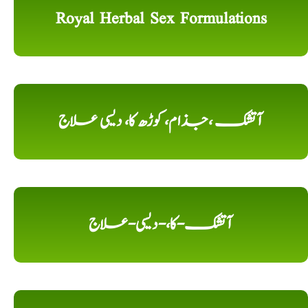
Royal Herbal Sex Formulations
آتشک ،جذام، کوڑھ کا، دیسی علاج
آتشک-کا،-دیسی-علاج