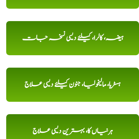
ہیضہ، کالرا، کیلئے دیسی نسخہ جات
ہسٹریا، مالیخولیا، جنون کیلئے دیسی علاج
ہرنیاں کا، بہترین دیسی علاج