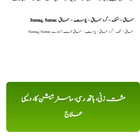
Sumaq, Sumac سماق – سُمک – گرد سماق – پوست – سماق
Sumaq, Sumac سماق – سُمک – گرد سماق – پوست – سماق نوٹ ؟ ہمارے
مشت زنی، ہاتھ رسی، ماسٹر بیشن کا، دیسی
علاج