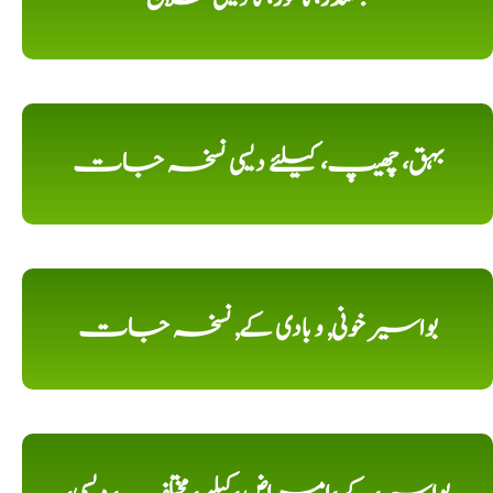
بہق، چھیپ، کیلئے دیسی نسخہ جات
بواسیر خونی, و بادی کے, نسخہ جات