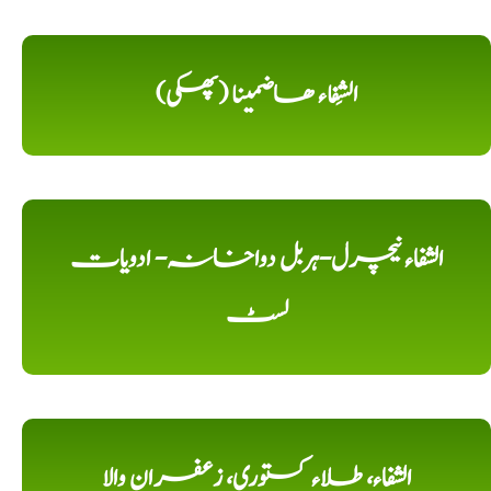
الشِفاء ھاضمینا (پھکی)
الشفاء نیچرل-ہربل دواخانہ- ادویات
لسٹ
الشفاء، طلاء کستوری، زعفران والا