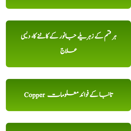
ہر قسم کے زہریلے جانور کے کاٹنے کا، دیسی
علاج
Copper تانبا کے فوائد معلومات