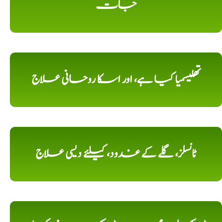
جات
تھلیسمیا کیا ہے، اور اسکا روحانی علاج
ٹانسلز، گلے کے غدود، کیلئے دیسی علاج