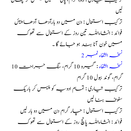
ترکیب تیاری : 60 گرام، پانی میں پیس کر چھان
لیں
ترکیب استعمال : دن میں دو بارآدھا آدھا پیئں
فوائد : انشاءاللہ تین روز کے استعمال سے تھوک
میں خون آنا بند ہو جائے گا ۔
نسخہ الشفاء نمبر 2
نسخہ الشفاء
: گیرو 10 گرام، سنگ جراحت 10
گرام، گوند ببول 10 گرام
ترکیب تیاری : تمام ادویہ کو پیس کر باریک
سفوف بنا لیں
ترکیب استعمال : چار گرام دن میں دو بار لیں
فوائد : انشاءاللہ پانچ روز کے استعمال سے تھوک