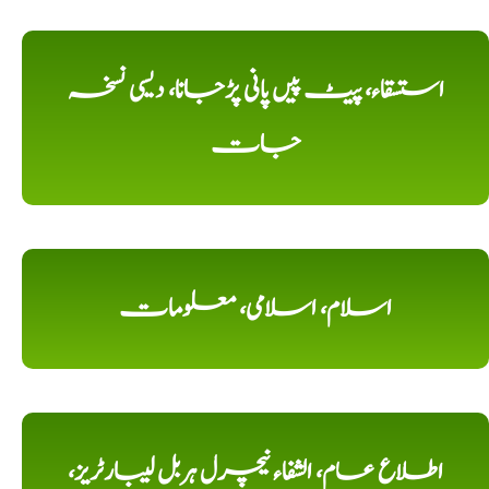
استسقاء، پیٹ پیں پانی پڑجانا، دیسی نسخہ
جات
اسلام، اسلامی، معلومات
اطلاع عام، الشفاء نیچرل ہربل لیبارٹریز،