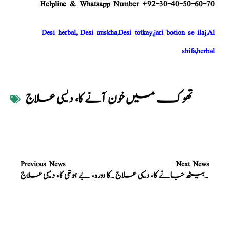
Helpline & Whatsapp Number +92-30-40-50-60-70
Desi herbal, Desi nuskha,Desi totkay,jari botion se ilaj,Al
shifa,herbal
تھوک میں خون آنے کا، دیسی علاج
Previous News
Next News
آواز کے بیٹھ جانے کا، دیسی علاج
غشی کا دورہ، بے ہوشی کا، دیسی علاج