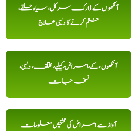
آنکھو ں کے ڈارک سرکل، سیاہ حلقے،
ختم کرنے کا دیسی علاج
آنکھوں ،کے،امراض،کیلیے، مختلف، دیسی،
نسخہ جات
آواز سے امراض کی تشخیص معلومات