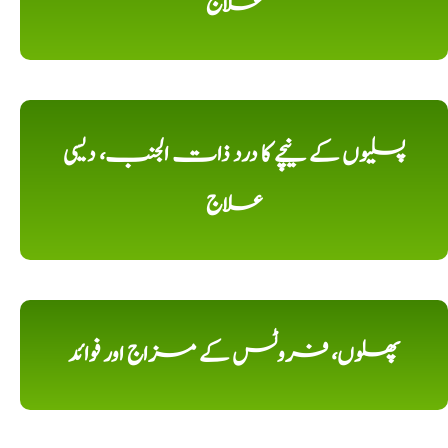
علاج
پسلیوں کے نیچے کا درد ذات الجنب، دیسی
علاج
پھلوں، فروٹس کے مزاج اور فوائد