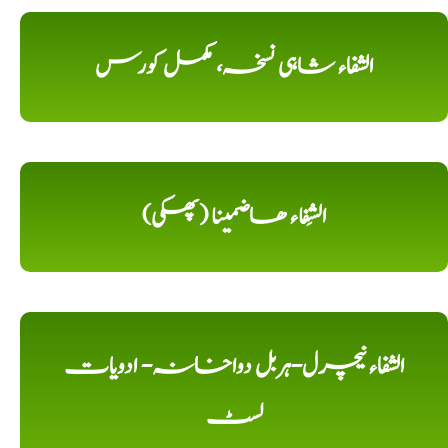
الشفاء شاہی نسخہ، مکمل کورس
الشِفاء ھاضمینا (پھکی)
الشفاء نیچرل-ہربل دواخانہ- ادویات
لسٹ