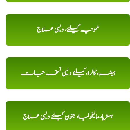
نمونیہ کیلئے، دیسی علاج
ہیضہ، کالرا، کیلئے دیسی نسخہ جات
ہسٹریا، مالیخولیا، جنون کیلئے دیسی علاج