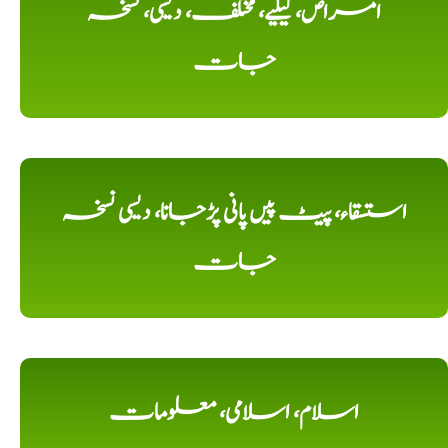
امراض، کیلیے، مختلف، دیسی، نسخہ
جات
استسقاء، پیٹ پیں پانی پڑجانا، دیسی نسخہ
جات
اسلام، اسلامی، معلومات