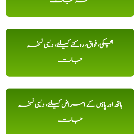
نسخہ جات
ہچکی، فواق، روکنے کیلئے، دیسی نسخہ
جات
ہاتھ اور پاؤں کے امراض کیلئے، دیسی نسخہ
جات