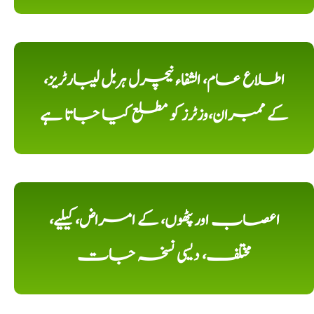
اطلاع عام، الشفاء نیچرل ہربل لیبارٹریز،
کے ممبران،وزٹرز کو مطلع کیا جاتا ہے
اعصاب اور پٹھوں، کے امراض، کیلیے،
مختلف، دیسی نسخہ جات