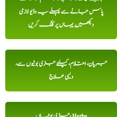
پاس جانے سے پہلے یہ وڈیو لازمی
دیکھیں, یہاں پر کلک کریں
جریان، احتلام، کیلئے جڑی بوٹیوں سے،
دیسی علاج
جڑی بوٹیاں، Herbs