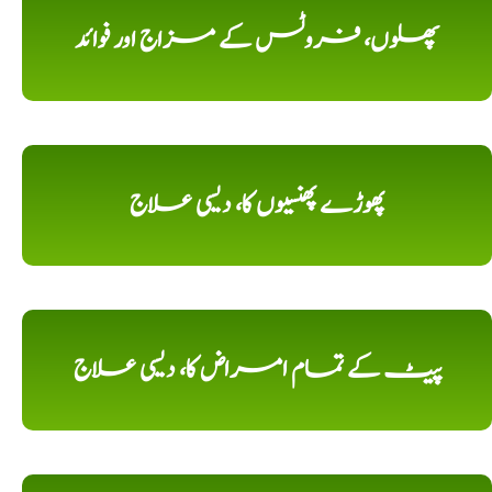
پھلوں، فروٹس کے مزاج اور فوائد
پھوڑے پھنسیوں کا، دیسی علاج
پیٹ کے تمام امراض کا، دیسی علاج