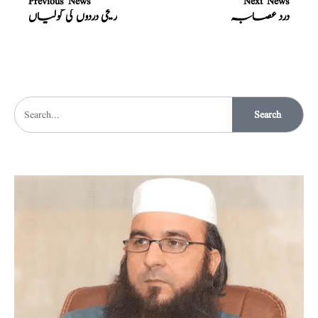
Previous News
Next News
درد عصابہ
ریحی دردوں کی گولیاں
Search