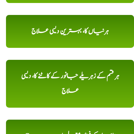
ہرنیاں کا، بہترین دیسی علاج
ہر قسم کے زہریلے جانور کے کاٹنے کا، دیسی
علاج