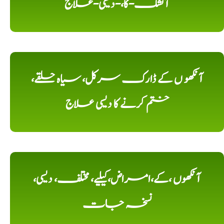
آتشک-کا،-دیسی-علاج
آنکھو ں کے ڈارک سرکل، سیاہ حلقے،
ختم کرنے کا دیسی علاج
آنکھوں ،کے،امراض،کیلیے، مختلف، دیسی،
نسخہ جات