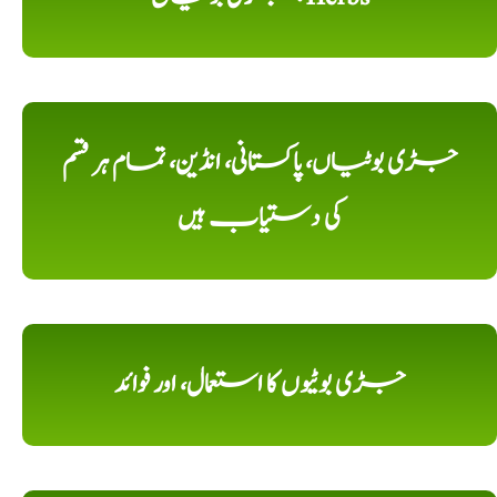
جڑی بوٹیاں، پاکستانی، انڈین، تمام ہر قسم
کی دستیاب ہیں
جڑی بوٹیوں کا استعمال، اور فوائد