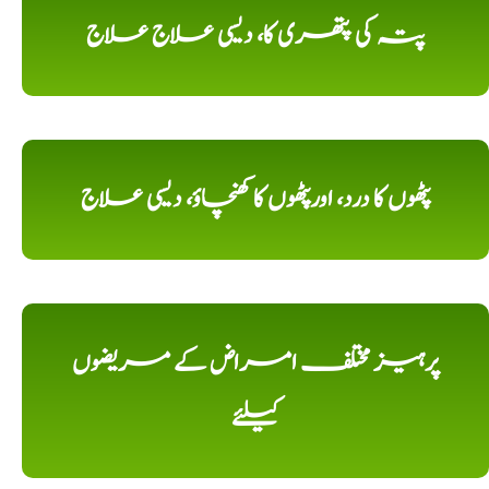
پتہ کی پتھری کا، دیسی علاج علاج
پٹھوں کا درد، اورپٹھوں کا کھنچاؤ، دیسی علاج
پرہیز مختلف امراض کے مریضوں
کیلئے