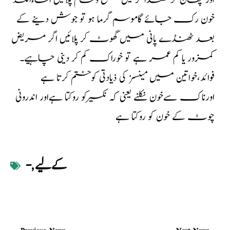
اور چھان کر ٹھندا کر لیں صبح وشام پلائیں انشاءاللہ
خون رک جائے گاموسم گرما ہو تو جوش دینے کے
بعد ٹھنڈے پانی میں گھوٹ کر پلائیں اگر مریض
کمزور یا کم عمر ہے تو خوراک کم کر دینی چاہیے۔
فوائد،خواتین میں مینسز کی ذیادتی کوختم کرتا ہے
اورناک سےخون نکلنے یعنی کہ نکسیرکو روکتا ہےاور اندرونی
چوٹ کے خون کو روکتا ہے
کےلیے
,
-