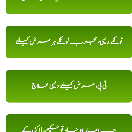
ٹوٹکے دیسی، مجرب ٹوٹکے ہر مرض کیلئے
ٹی بی، مرض کیلئے دیسی علاج
جب بیمار ہو جاو تو حکیم، ڈاکڑ، کے