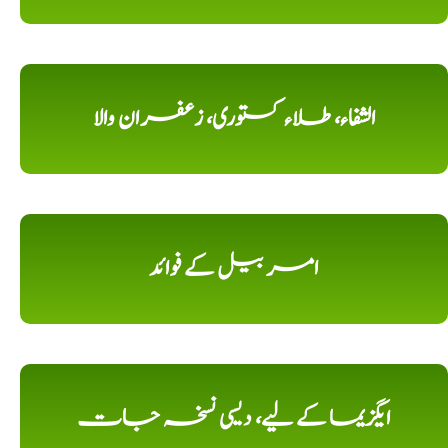
الشفاء، طلاء کستوری، زعفران والا
امر بیل کے فوائد
ایگزیما کے لیے، دیسی نسخہ جات