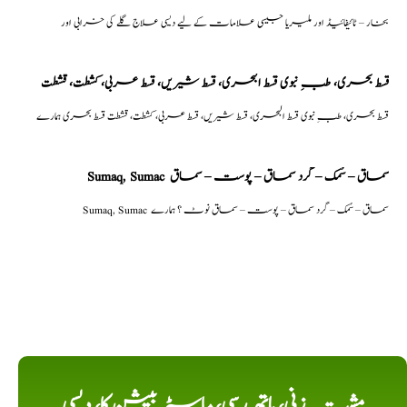
بخار – ٹائیفائیڈ اور ملیریا جیسی علامات کے لیے دیسی علاج گلے کی خرابی اور
قسط بحری، طبِ نبوی قسط البحری، قسط شیریں، قسط عربی، كشطت، قشطت
قسط بحری، طبِ نبوی قسط البحری، قسط شیریں، قسط عربی، كشطت، قشطت قسط بحری ہمارے
Sumaq, Sumac سماق – سُمک – گرد سماق – پوست – سماق
Sumaq, Sumac سماق – سُمک – گرد سماق – پوست – سماق نوٹ ؟ ہمارے
مشت زنی، ہاتھ رسی، ماسٹر بیشن کا، دیسی