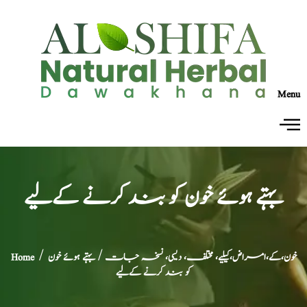
Menu
بہتے ہوئے خون کو بند کرنے کےلیے
خون،کے،امراض،کیلیے، مختلف، دیسی، نسخہ جات
/ بہتے ہوئے خون
/
Home
کو بند کرنے کےلیے