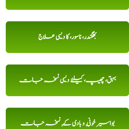
بھگندر، ناسور، کا دیسی علاج
بہق، چھیپ، کیلئے دیسی نسخہ جات
بواسیر خونی, و بادی کے, نسخہ جات