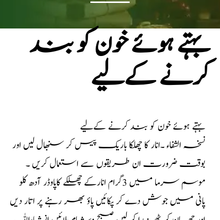
بہتے ہوئے خون کو بند
کرنے کےلیے
بہتے ہوئے خون کو بند کرنے کےلیے
نسخہ الشفاء ۔انار کا چھلکا باریک پیس کر سنبھال لیں اور
بوقت ضرورت ان طریقوں سے استعمال کریں ۔
موسم سرما میں 3گرام انارکے چھلکے کاپاوڈر آدھ کلو
پانی میں جوش دے کر پکائیں پاؤ بھر رہنے پر اتار دیں