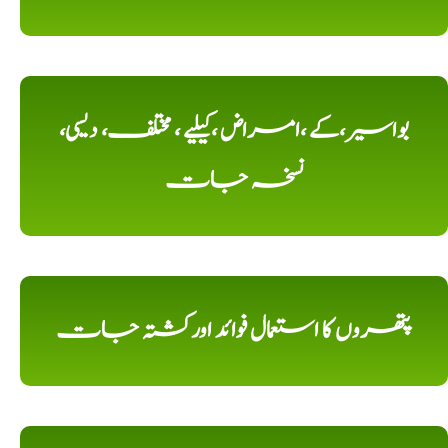
بواسیر،کے ،امراض ،کیلیے ، مختلف، دیسی،
نسخہ جات
پتھروں کا استعمال فوائد اورکشتہ جات