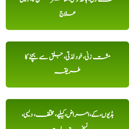
علاج
مشت زنی، خود لذتی، جلق سے بچنے کا
طریقہ
ہڈیوں،کے،امراض،کیلیے، مختلف، دیسی،