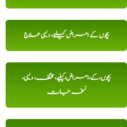
بچوں کے امراض کیلئے، دیسی علاج
بچوں،کے،امراض،کیلیے، مختلف، دیسی،
نسخہ جات