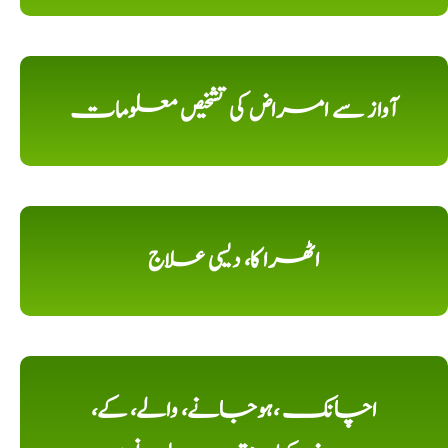
آواز سے امراض کی تشخیص معلومات
اٹھرا کا، دیسی علاج
اچانک ،ہوجانے، والے، کے،