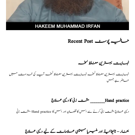
Recent Post حالیہ پوسٹ
نہایت بہترین مغلظ نسخہ
نہایت بہترین مغلظ نسخہ نہایت بہترین مغلظ نسخہ آپ کی خدمت میں
حاضر ہے جس
مشت زنی کا دیسی علاج _______Hand practice
مشت زنی–Hand practice دیسی علاج مشت زنی کرنے سے اس کا نقصان اور اس کا
بخار – ٹائیفائیڈ اور ملیریا جیسی علامات کے لیے دیسی علاج