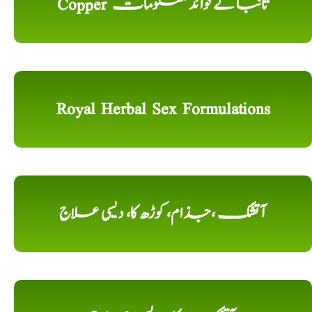
Copper تانبا کے فوائد معلومات
Royal Herbal Sex Formulations
آتشک ،جذام، کوڑھ کا، دیسی علاج