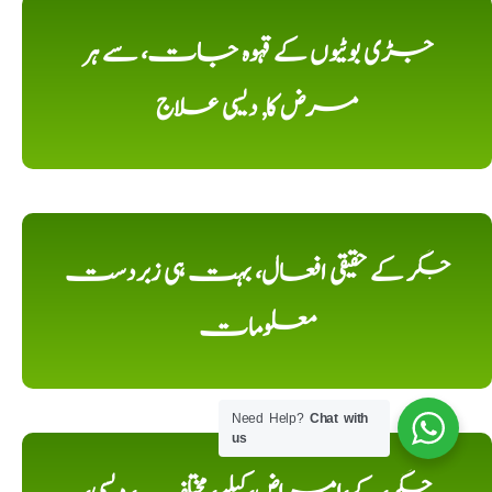
جڑی بوٹیوں کے قہوہ جات، سے ہر
مرض کا, دیسی علاج
جگر کے حقیقی افعال، بہت ہی زبردست
معلومات
Need Help?
Chat with
us