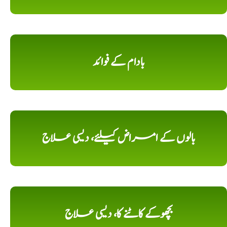
بادام کے فوائد
بالوں کے امراض کیلئے، دیسی علاج
بچھوکے کاٹنے کا، دیسی علاج