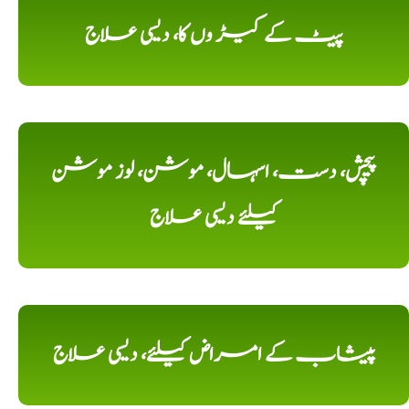
پیٹ کے کیڑ وں کا، دیسی علاج
پیچش، دست، اسہال، موشن، لوز موشن
کیلئے دیسی علاج
پیشاب کے امراض کیلئے، دیسی علاج