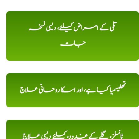
تلی کے امراض کیلئے، دیسی نسخہ
جات
تھلیسمیا کیا ہے، اور اسکا روحانی علاج
ٹانسلز، گلے کے غدود، کیلئے دیسی علاج