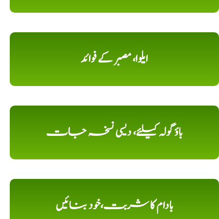
ایلوا، مصبر کے فوائد
باؤ گولہ کیلئے، دیسی نسخہ جات
بادام کا شربت،خود بنائیں