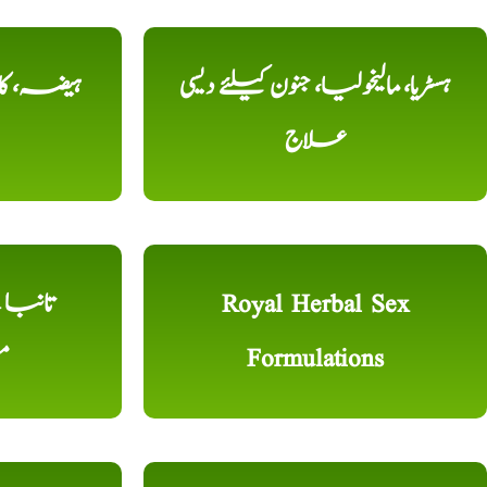
ہسٹریا، مالیخولیا، جنون کیلئے دیسی
ہیضہ، کال
علاج
Royal Herbal Sex
Formulations
م