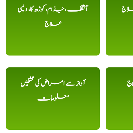
لاج
آتشک ،جذام، کوڑھ کا، دیسی
علاج
اج
آواز سے امراض کی تشخیص
معلومات