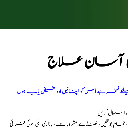
ہائی آسان علاج
 کیلئے نسخہ ہے اس کو اپنائیں اور فیض یاب ہوں
ہ استعمال کریں
مام بوتلیں، ٹھنڈے مشروبات، بازاری تلی ہوئی فرائی