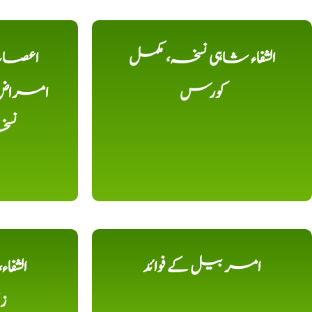
الشفاء شاہی نسخہ، مکمل
اعصاب 
کورس
امراض، ک
نس
امر بیل کے فوائد
الشفا
ز