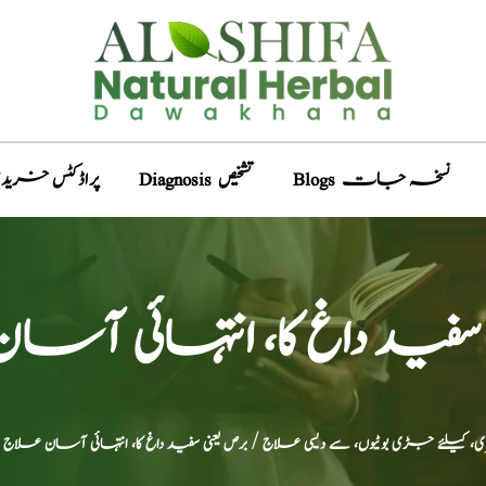
Blogs نسخہ جات
Diagnosis تشخیص
Products پراڈکٹس خری
 سفید داغ کا، انتہائی آس
ری، کیلئے جڑی بوٹیوں، سے دیسی علاج
/ برص یعنی سفید داغ کا، انتہائی آسان علاج
/