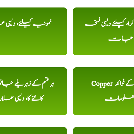
را، کیلئے دیسی نسخہ
نمونیہ کیلئے، دیسی 
جات
Copper تانبا کے فوائد
ہر قسم کے زہریلے جان
علومات
کاٹنے کا، دیسی علا