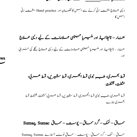
مشت زنی–Hand practice دیسی علاج مشت زنی کرنے سے اس کا نقصان اور
اس کا
بخار – ٹائیفائیڈ اور ملیریا جیسی علامات کے لیے دیسی علاج
بخار – ٹائیفائیڈ اور ملیریا جیسی علامات کے لیے دیسی علاج گلے کی خرابی
اور
ews
قبض
قسط بحری، طبِ نبوی قسط البحری، قسط شیریں، قسط عربی،
كشطت، قشطت
قسط بحری، طبِ نبوی قسط البحری، قسط شیریں، قسط عربی، كشطت، قشطت قسط
بحری ہمارے
Sumaq, Sumac سماق – سُمک – گرد سماق – پوست – سماق
Sumaq, Sumac سماق – سُمک – گرد سماق – پوست – سماق نوٹ ؟ ہمارے