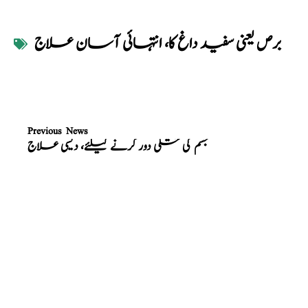
برص یعنی سفید داغ کا، انتہائی آسان علاج
Previous News
جسم کی خشکی دور کرنے کیلئے، دیسی علاج