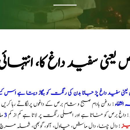
ص یعنی سفید داغ کا، انت
یعنی سفید داغ پڑ جانا بدن کی رنگت کو بگاڑ دیتا ہے اس
 الشفاء
: روغن بادام صبح و شام برص کے داغوں پرلگاتے رہا کریں
: داغ برص کو مٹاتا ہے اور اصلی رنگت پر لاتا ہے کم از کم
3
ما
ہیز
: دال چنا، دال ماش، چاول، آلو، گوبھی، شملہ مرچ، ت