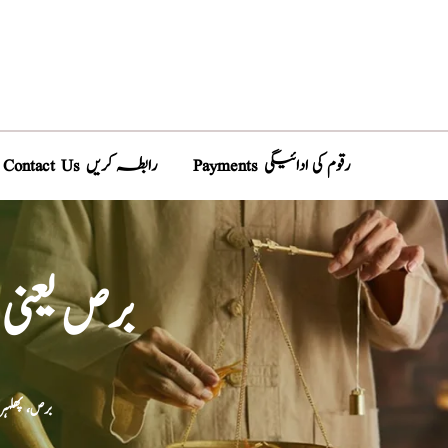
Payments رقوم کی ادائیگی
Contact Us رابطہ کریں
برص یعنی
برص، پھلہ