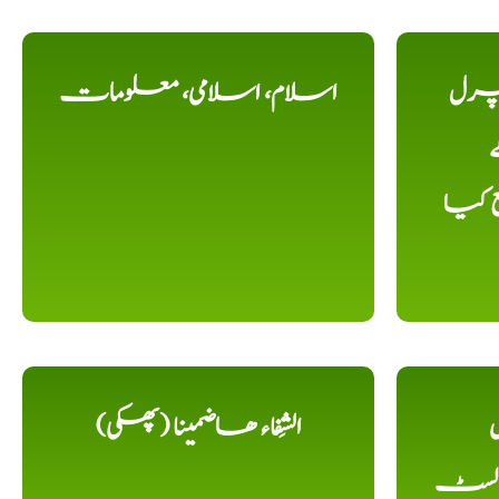
یچرل
اسلام، اسلامی، معلومات
ے
ع کیا
ل
الشِفاء ھاضمینا (پھکی)
 لسٹ