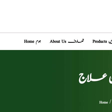
دیں
About Us تعارف
Home ہوم
ان علاج
Home