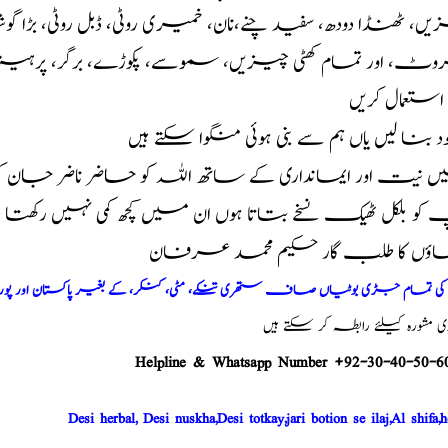
ں، ٹھنڈا دودھ، سفید چنے،نان، خمیری روٹی، ڈبل روٹی، بڑا 
، اور تمام کھٹی چیزیں، سموسے، پکوڑے، برگر، پرہیز لا
ہ استعمال کریں
خود بنا لیں یاں ہم سے بنی ہوئی منگوا سکتے ہیں
 نیت اور ایمانداری کے ساتھ اللہ کو حاضر ناضر جان 
و بلکل ٹھیک نسخے بتاتا ہوں ان میں کچھ کمی نہیں رکھت
اؤں کا طلب گار حکیم محمد عرفان
م کی تمام جڑی بوٹیاں صاف ستھری تنکے، مٹی، کنکر، کے بغیر پاکستان اور پو
شورہ کیلئے رابطہ کر سکتے ہیں
Helpline & Whatsapp Number +92-30-40-50-6
Desi herbal, Desi nuskha,Desi totkay,jari botion se ilaj,Al shifa,h