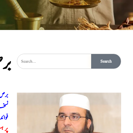
بر
Search
برص 
نسخہ
فوائد
پر 