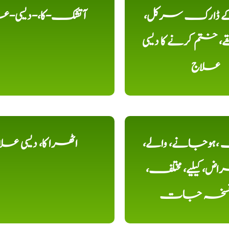
 کے ڈارک سرکل،
آتشک-کا،-دیسی-ع
، ختم کرنے کا دیسی
علاج
ہوجانے، والے،
اٹھرا کا، دیسی عل
ض، کیلیے، مختلف،
، نسخہ جات