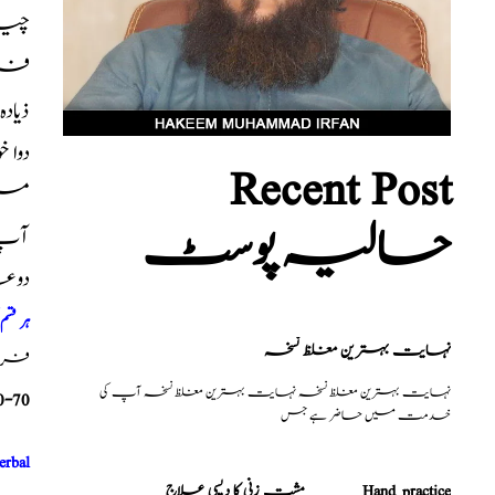
چیزی
فروٹ
ذیاد
دوا 
Recent Post
میں
حالیہ پوسٹ
آپ ک
دوع
ہر قس
نہایت بہترین مغلظ نسخہ
فری م
نہایت بہترین مغلظ نسخہ نہایت بہترین مغلظ نسخہ آپ کی
0-70
خدمت میں حاضر ہے جس
erbal
مشت زنی کا دیسی علاج _______Hand practice