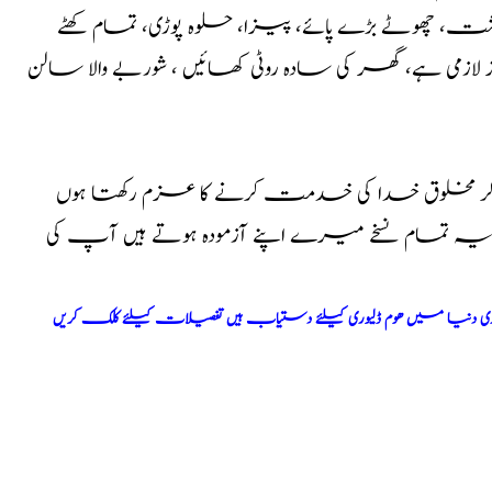
گوشت، چھوٹے بڑے پائے، پیزا، حلوہ پوڑی، تمام کھٹے
زمی ہے، گھر کی سادہ روٹی کھائیں ، شوربے والا سالن
کر مخلوق خدا کی خدمت کرنے کا عزم رکھتا ہوں
ا یہ تمام نسخے میرے اپنے آزمودہ ہوتے ہیں آپ کی
ری دنیا میں ھوم ڈلیوری کیلئے دستیاب ہیں تفصیلات کیلئے کلک کریں