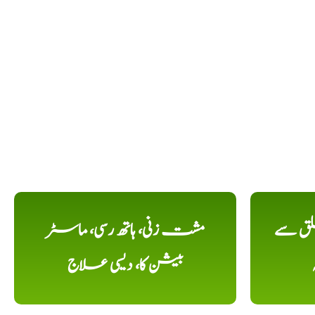
لق سے
مشت زنی، ہاتھ رسی، ماسٹر
بیشن کا، دیسی علاج