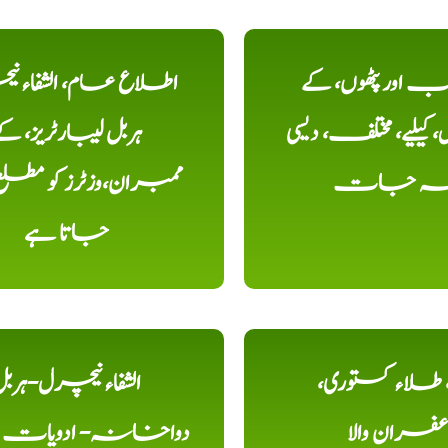
اور پٹھوں، کے
اطلاع عام، الشفاء ن
یلیے، مختلف، دیسی
ہربل لیبارٹریز، ک
خہ جات
ممبران،وزٹرز کو مطل
جاتا ہے
ء، طلاء کستوری،
الشفاء نیچرل-ہرب
عفران والا
دواخانہ- ادویات