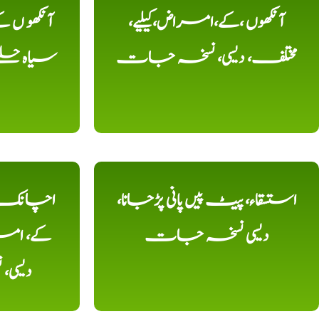
آنکھوں ،کے،امراض،کیلیے،
آنکھو ں
مختلف، دیسی، نسخہ جات
سیاہ حلقے
استسقاء، پیٹ پیں پانی پڑجانا،
اچانک ،
دیسی نسخہ جات
کے، امرا
دیسی