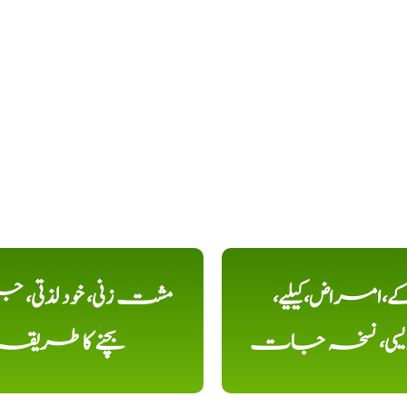
کے،امراض،کیلیے،
مشت زنی، خود لذتی، ج
دیسی، نسخہ جات
بچنے کا طریقہ