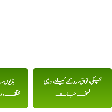
ہچکی، فواق، روکنے کیلئے، دیسی
ہڈیوں،
نسخہ جات
مختلف، 