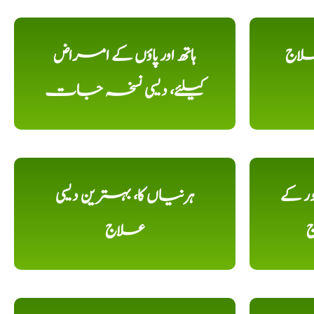
علاج
ہاتھ اور پاؤں کے امراض
کیلئے، دیسی نسخہ جات
ور کے
ہرنیاں کا، بہترین دیسی
ج
علاج