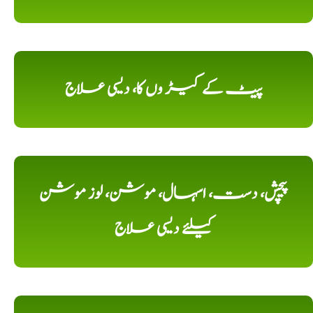
پیٹ کے کیڑ وں کا، دیسی علاج
پیچش، دست، اسہال، موشن، لوز موشن
کیلئے دیسی علاج