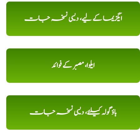
ایگزیما کے لیے، دیسی نسخہ جات
ایلوا، مصبر کے فوائد
باؤ گولہ کیلئے، دیسی نسخہ جات