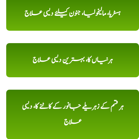
ہسٹریا، مالیخولیا، جنون کیلئے دیسی علاج
ہرنیاں کا، بہترین دیسی علاج
ہر قسم کے زہریلے جانور کے کاٹنے کا، دیسی
علاج