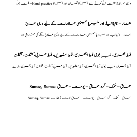
مشت زنی–Hand practice دیسی علاج مشت زنی کرنے سے اس کا نقصان اور اس کا
بخار – ٹائیفائیڈ اور ملیریا جیسی علامات کے لیے دیسی علاج
بخار – ٹائیفائیڈ اور ملیریا جیسی علامات کے لیے دیسی علاج گلے کی خرابی اور
قسط بحری، طبِ نبوی قسط البحری، قسط شیریں، قسط عربی، كشطت، قشطت
قسط بحری، طبِ نبوی قسط البحری، قسط شیریں، قسط عربی، كشطت، قشطت قسط بحری ہمارے
Sumaq, Sumac سماق – سُمک – گرد سماق – پوست – سماق
Sumaq, Sumac سماق – سُمک – گرد سماق – پوست – سماق نوٹ ؟ ہمارے