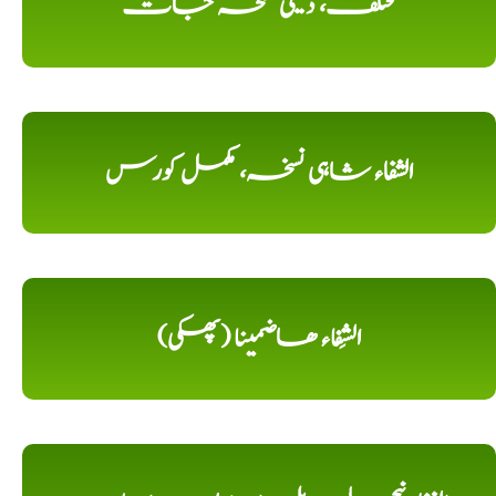
مختلف، دیسی نسخہ جات
الشفاء شاہی نسخہ، مکمل کورس
الشِفاء ھاضمینا (پھکی)