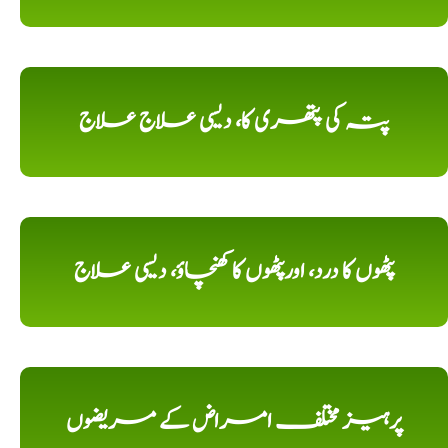
پتہ کی پتھری کا، دیسی علاج علاج
پٹھوں کا درد، اورپٹھوں کا کھنچاؤ، دیسی علاج
پرہیز مختلف امراض کے مریضوں