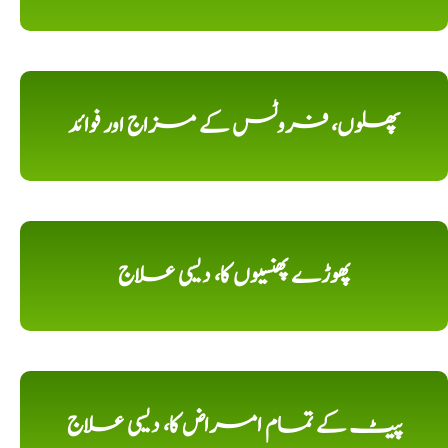
پھلوں، فروٹس کے مزاج اور فوائد
پھوڑے پھنسیوں کا، دیسی علاج
پیٹ کے تمام امراض کا، دیسی علاج