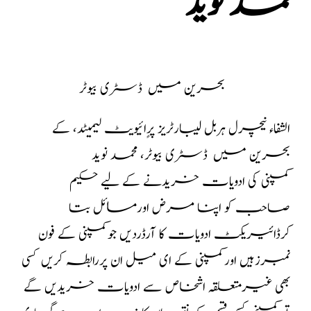
محمد نوید
بحرین میں ڈسٹری بیوٹر
الشفاء نیچرل ہربل لیبارٹریز پرٍائیویٹ لیمیٹد، کے
بحرین میں ڈسٹری بیوٹر، محمد نوید
کمپنی کی ادویات خریدنے کے لیے حکیم
صاحب کو اپنا مرض اورمسائل بتا
کرڈائیریکٹ ادویات کا آرڈردیں جوکمپنی کے فون
نمبرزہیں اورکمپنی کے ای میل ان پررابطہ کریں کسی
بھی غیرمتعلقہ اشخاص سے ادویات خریدیں گے