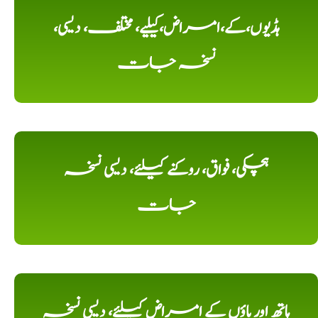
ہڈیوں،کے،امراض،کیلیے، مختلف، دیسی،
نسخہ جات
ہچکی، فواق، روکنے کیلئے، دیسی نسخہ
جات
ہاتھ اور پاؤں کے امراض کیلئے، دیسی نسخہ