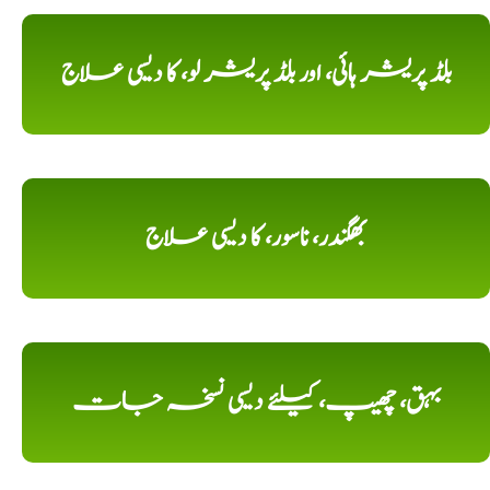
بلڈ پریشر ہائی، اور بلڈ پریشر لو، کا دیسی علاج
بھگندر، ناسور، کا دیسی علاج
بہق، چھیپ، کیلئے دیسی نسخہ جات