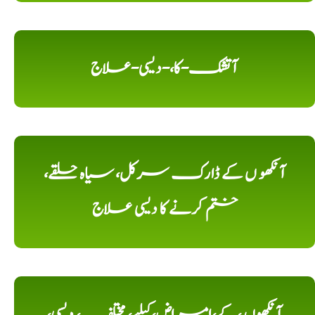
آتشک-کا،-دیسی-علاج
آنکھو ں کے ڈارک سرکل، سیاہ حلقے،
ختم کرنے کا دیسی علاج
آنکھوں ،کے،امراض،کیلیے، مختلف، دیسی،