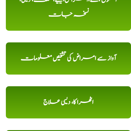
نسخہ جات
آواز سے امراض کی تشخیص معلومات
اٹھرا کا، دیسی علاج