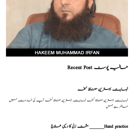
Recent Post حالیہ پوسٹ
نہایت بہترین مغلظ نسخہ
نہایت بہترین مغلظ نسخہ نہایت بہترین مغلظ نسخہ آپ کی خدمت میں
حاضر ہے جس
مشت زنی کا دیسی علاج _______Hand practice