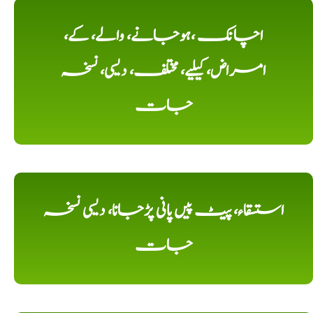
اچانک ،ہوجانے، والے، کے،
امراض، کیلیے، مختلف، دیسی، نسخہ
جات
استسقاء، پیٹ پیں پانی پڑجانا، دیسی نسخہ
جات