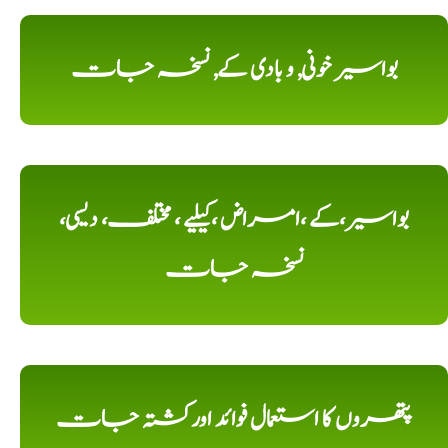
بواسیر خونی, و بادی کے, نسخہ جات
بواسیر،کے ،امراض ،کیلیے ، مختلف، دیسی،
نسخہ جات
پتھروں کا استعمال فوائد اورکشتہ جات