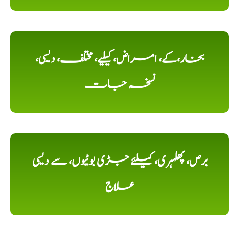
بخار،کے، امراض، کیلیے، مختلف، دیسی،
نسخہ جات
برص، پھلہری، کیلئے جڑی بوٹیوں، سے دیسی
علاج