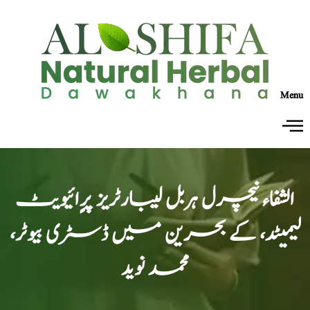
Menu
الشفاء نیچرل ہربل لیبارٹریز پرٍائیویٹ
لیمیٹد، کے بحرین میں ڈسٹری بیوٹر،
محمد نوید