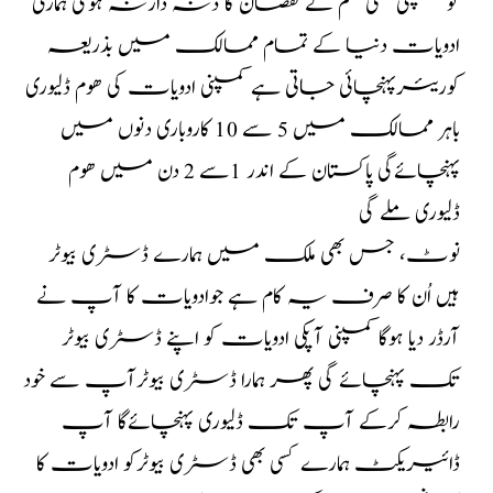
تو کمپنی کسی قسم کے نقصان کا ذنہ دارنہ ہوگی ہماری
ادویات دنیا کے تمام ممالک میں بذریعہ
کوریئرپہنچائی جاتی ہے کمپنی ادویات کی ھوم ڈلیوری
باہر ممالک میں 5 سے 10 کاروباری دنوں میں
پہنچائےگی پاکستان کے اندر 1سے 2 دن میں ھوم
ڈلیوری ملے گی
نوٹ، جس بھی ملک میں ہمارے ڈسٹری بیوٹر
ہیں اُن کا صرف یہ کام ہے جوادویات کا آپ نے
آرڈر دیا ہوگا کمپنی آپکی ادویات کو اپنے ڈسٹری بیوٹر
تک پہنچائے گی پھر ہمارا ڈسٹری بیوٹرآپ سے خود
رابطہ کرکے آپ تک ڈلیوری پہنچائےگا آپ
ڈائیریکٹ ہمارے کسی بھی ڈسٹری بیوٹرکو ادویات کا