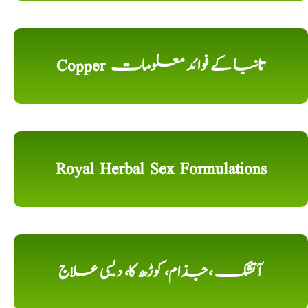
Copper تانبا کے فوائد معلومات
Royal Herbal Sex Formulations
آتشک ،جذام، کوڑھ کا، دیسی علاج