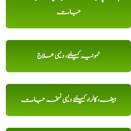
جات
نمونیہ کیلئے، دیسی علاج
ہیضہ، کالرا، کیلئے دیسی نسخہ جات