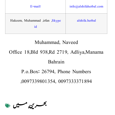
E-mail:
info@alshifaherbal.com
Hakeem, Muhammad ,irfan
,
Skype
alshifa.herbal
id
Muhammad, Naveed
Office 18,Bld 938,Rd 2719, Adliya,Manama
Bahrain
P.o.Box: 26794
, Phone Numbers
,0097339801354
, 0097333371894
بحرین
,
میں