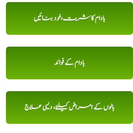
بادام کا شربت،خود بنائیں
بادام کے فوائد
بالوں کے امراض کیلئے، دیسی علاج