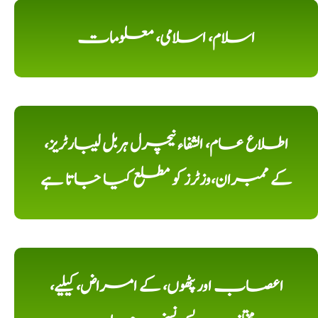
اسلام، اسلامی، معلومات
اطلاع عام، الشفاء نیچرل ہربل لیبارٹریز،
کے ممبران،وزٹرز کو مطلع کیا جاتا ہے
اعصاب اور پٹھوں، کے امراض، کیلیے،