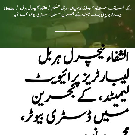
دیسی طریقہ علاج، جڑی بوٹیاں، ہربل حکیم
/ الشفاء نیچرل ہربل
/
Home
لیبارٹریز پرٍائیویٹ لیمیٹد، کے بحرین میں ڈسٹری بیوٹر، محمد نوید
الشفاء نیچرل ہربل
لیبارٹریز پرٍائیویٹ
لیمیٹد، کے بحرین
میں ڈسٹری بیوٹر،