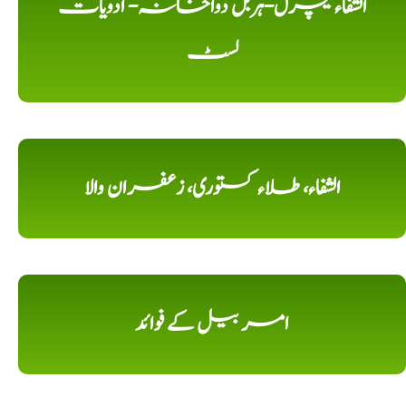
الشفاء نیچرل-ہربل دواخانہ- ادویات
لسٹ
الشفاء، طلاء کستوری، زعفران والا
امر بیل کے فوائد