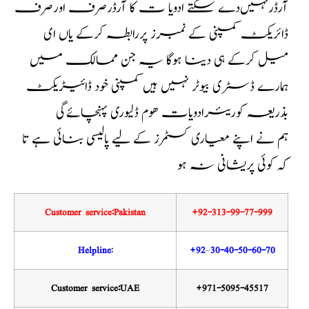
آرڈرنہیں‌دے سکتے ادویا ت کا آرڈرصرف اورصرف
ڈائریکٹ کمپنی کے نمبرز پررابطہ کرکے یاں ای
میل کرکے ہی دینا ہوگا یہ جن ممالک میں
ہمارے ڈسٹری بیوٹر نہیں ہیں کمپنی خود ڈائیڑیکٹ
بذریعہ کوریئرادویات ھوم ڈلیوری پہنچائےگی
ہم نے اپنے معیاری کسٹمرز کے لیے پالیسی بنائی ہے تا
کہ کوئی پریشانی نہ ہو
Customer service:Pakistan
+92-313-99-77-999
Helpline
:
+92
–
30-40-50-60-70
Customer service:UAE
+971-5095-45517