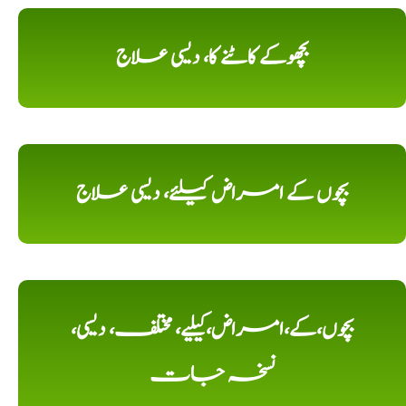
بچھوکے کاٹنے کا، دیسی علاج
بچوں کے امراض کیلئے، دیسی علاج
بچوں،کے،امراض،کیلیے، مختلف، دیسی،
نسخہ جات