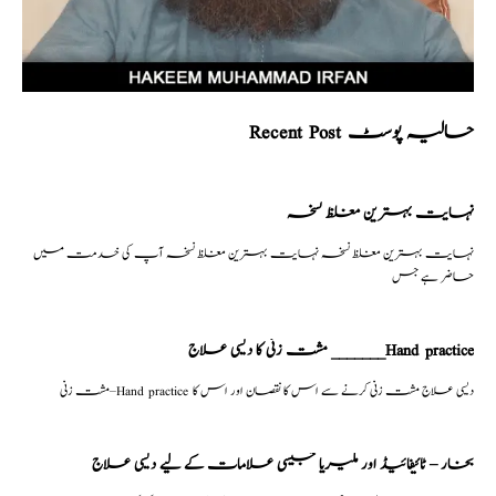
Recent Post حالیہ پوسٹ
نہایت بہترین مغلظ نسخہ
نہایت بہترین مغلظ نسخہ نہایت بہترین مغلظ نسخہ آپ کی خدمت میں
حاضر ہے جس
مشت زنی کا دیسی علاج _______Hand practice
مشت زنی–Hand practice دیسی علاج مشت زنی کرنے سے اس کا نقصان اور اس کا
بخار – ٹائیفائیڈ اور ملیریا جیسی علامات کے لیے دیسی علاج