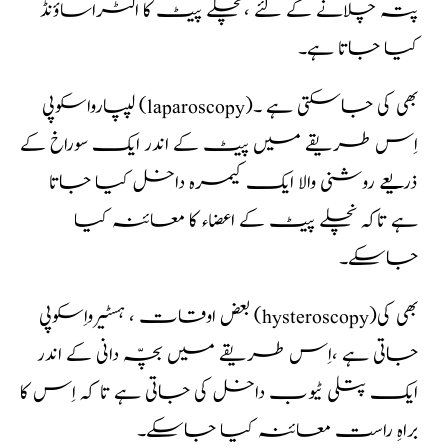
پتہ چلانے کے لئے ،نچلے پیٹ کا الٹراساؤنڈ
کیا جاتا ہے۔
لیپارواسکوپی (laparoscopy)بھی کی جاسکتی ہے ۔
اِس طریقے میں پیٹ کے اندر ایک سوراخ کے
ذریعے روشنی والا ایک کیمرہ داخل کیا جاتا
ہے تاکہ نچلے پیٹ کے اعضاء کا معائنہ کیا
جاسکے۔
بعض اوقات ، ہسٹیرواِسکوپی (hysteroscopy)بھی کی
جاتی ہے ،اِس طریقے میں بچّہ دانی کے اندر
ایک پتلی ٹیوب داخل کی جاتی ہے تا کہ اِس کا
براہِ راست معائنہ کیا جاسکے۔