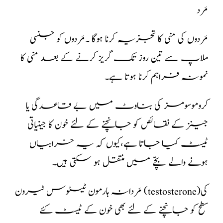
مَرد
مَردوں کی منی کا تجزیہ کرنا ہوگا ۔مَردوں کو جنسی
ملاپ سے تین روز تک گریز کرنے کے بعد منی کا
نمونہ فراہم کرنا ہوتا ہے۔
کروموسومز کی بناوٹ میں بے قاعدگی یا
جینز کے نقائص کو جانچنے کے لئے خون کا جینیاتی
ٹیسٹ کیا جاتا ہے،کیوں کہ یہ خرابیاں
ہونے والے بچّے میں منتقل ہو سکتی ہیں۔
مَردانہ ہارمون ٹیسٹوس ٹیرون (testosterone)کی
سطح کو جانچنے کے لئے بھی خون کے ٹیسٹ کئے