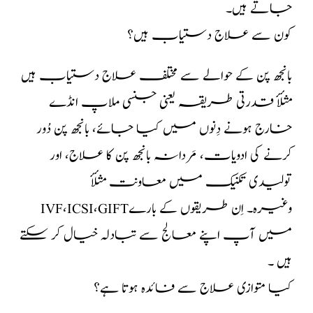
جاتے ہیں۔
کون سے علاج دستیاب ہیں؟
بانجھ پن کے حوالے سے مختلف علاج دستیاب ہیں
مثلأٔ قدرتی طریقہ یعنی جنسی ملاپ انڈے
خارج ہونے دِنوں میں کیا جائے، بانجھ پن دُور
کرنے کی ادویات، مَردانہ بانجھ پن کا علاج، اور
تولیدی تکنیک میں معاونت مثلأٔ
IVF،ICSI،GIFTوغیرہ۔ اِن طریقوں کے بارے
میں آپ اپنے معالج سے تبادلہ خیال کر سکتے
ہیں ۔
کیا متوازی علاج سے فائدہ ہوتا ہے؟