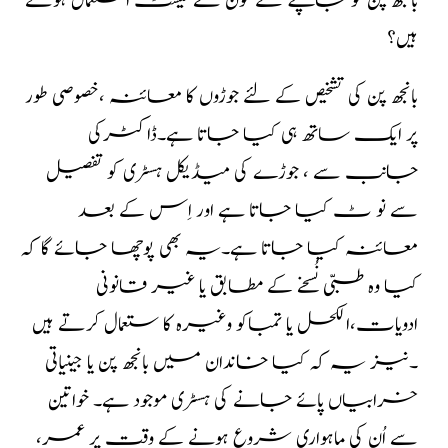
بانجھ پن کو جانچنے لئے کون سے ٹیسٹ استعمال ہوتے
ہیں؟
بانجھ پن کی تشخیص کے لئے جوڑوں کا معائنہ ،خصوصی طور
پر ایک ساتھ ہی کیا جاتا ہے۔ڈاکٹرکی
جانب سے ، جوڑے کی میڈیکل ہسٹری کو تفصیل
سے نو ٹ کیا جاتا ہے اور اِس کے بعد
معائنہ کیا جاتا ہے۔یہ بھی پوچھا جائے گا کہ
کیا وہ طبّی نُسخے کے مطابق یا غیر قانونی
ادویات،الکحل یا تمباکو وغیرہ کا ستعمال کرتے ہیں
۔نیز یہ کہ کیا خاندان میں بانجھ پن یا جینیاتی
خرابیاں پائے جانے کی ہسٹری موجود ہے۔ خواتین
سے اُن کی ماہواری شروع ہونے کے وقت پر عمر،