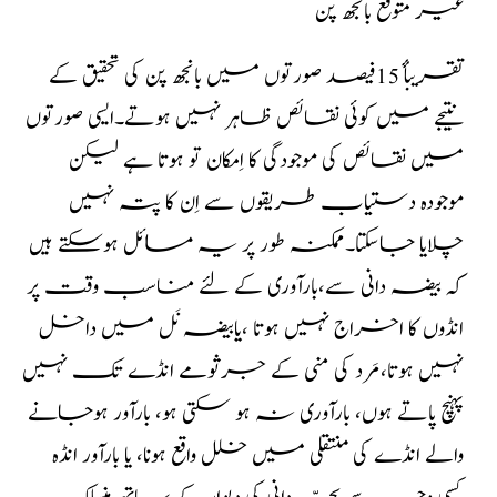
غیر متوقع بانجھ پن
تقریبأٔ 15فیصد صورتوں میں بانجھ پن کی تحقیق کے
نتیجے میں کوئی نقائص ظاہر نہیں ہوتے۔ایسی صورتوں
میں نقائص کی موجودگی کا اِمکان تو ہوتا ہے لیکن
موجودہ دستیاب طریقوں سے اِن کا پتہ نہیں
چلایا جاسکتا۔ممکنہ طور پر یہ مسائل ہوسکتے ہیں
کہ بیضہ دانی سے،بارآوری کے لئے مناسب وقت پر
انڈوں کا اخراج نہیں ہوتا ،یابیضہ نَل میں داخل
نہیں ہوتا،مَرد کی منی کے جرثومے انڈے تک نہیں
پہنچ پاتے ہوں، بارآوری نہ ہو سکتی ہو، بارآور ہوجانے
والے انڈے کی منتقلی میں خلل واقع ہونا، یا بارآور انڈہ