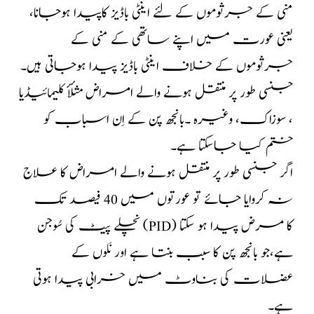
منی کے جرثوموں کے لئے اینٹی باڈیز کاپیدا ہوجانا،
یعنی عورت میں اپنے ساتھی کے منی کے
جرثوموں کے خلاف اینٹی باڈیز پیدا ہوجاتی ہیں۔
جنسی طور پر منتقل ہونے والے امراض مثلأٔ کلیمائیڈیا
، سوزاک، وغیرہ ۔بانجھ پن کے اِن اسباب کو
ختم کیا جاسکتا ہے۔
اگر جنسی طور پر منتقل ہونے والے امراض کا علاج
نہ کروایا جائے تو عورتوں میں 40 فیصد تک
نچلے پیٹ کی سُوجن (PID) کا مرض پیدا ہو سکتا
ہے،جو بانجھ پن کا سبب بنتا ہے اور نَلوں کے
عضلات کی بناوٹ میں خرابی پیدا ہوتی
ہے۔