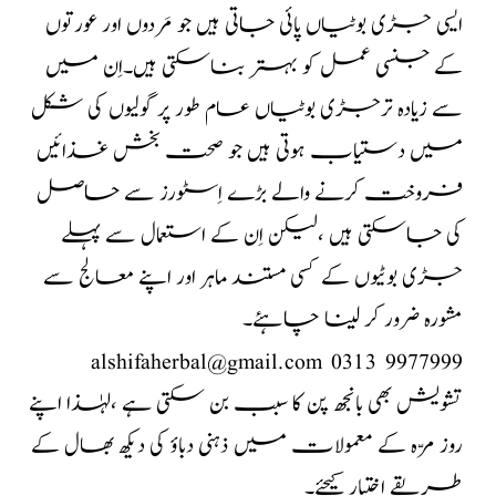
ایسی جڑی بوٹیاں پائی جاتی ہیں جو مَردوں اور عورتوں
کے جنسی عمل کو بہتر بناسکتی ہیں۔اِن میں
سے زیادہ ترجڑی بوٹیاں عام طور پر گولیوں کی شکل
میں دستیاب ہوتی ہیں جو صحت بخش غذائیں
فروخت کرنے والے بڑے اِسٹورز سے حاصل
کی جاسکتی ہیں ،لیکن اِن کے استعمال سے پہلے
جڑی بوٹیوں کے کسی مستند ماہر اور اپنے معالج سے
مشورہ ضرور کر لینا چاہئے۔
alshifaherbal@gmail.com 0313 9977999
تشویش بھی بانجھ پن کا سبب بن سکتی ہے ،لہٰذا اپنے
روز مرّہ کے معمولات میں ذہنی دباؤ کی دیکھ بھال کے
طریقے اختیار کیجئے۔