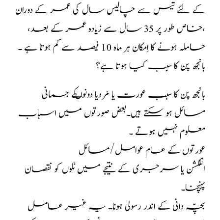
کے لئے تیس سے چالیس سال کی عمر کے دوران
،خاص طور پر 35 سال سے زیادہ عمر کے بعد،
حاملہ ہونے کا اِمکان ہر ماہ 10 فیصد سے کم ہوتا ہے ۔
بانجھ پن کا سبب کیا ہوتا ہے؟
بانجھ پن کا سبب عورت یا مَردیا دونوںکے جسمانی
مسائل ہو سکتے ہیں۔بعض صورتوں میں اسباب
معلوم نہیں ہوتے ۔
عورتوں کے عام عوامل/مسائل
انفکشن یا سرجری کے نتیجے میں نَلوں کو نقصان
پہنچنا۔
بچّہ دانی کے اندر رسولی ہونا۔ یہ غیر عامل