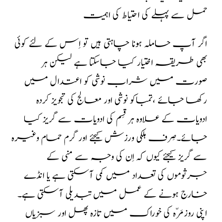
حمل سے پہلے کی احتیاط کی اہمیت
اگر آپ حاملہ ہونا چاہتی ہیں تو اِس کے لئے کوئی
بھی طریقہ اختیار کیا جاسکتا ہے لیکن ہر
صورت میں شراب نوشی کو اعتدال میں
رکھا جائے ،تمباکو نوشی اور معالج کی تجویز کردہ
ادویات کے علاوہ ہر قِسم کی ادویات سے گریز کیا
جائے۔صِرف ہلکی ورزش کیجئے اور گرم حمام وغیرہ
سے گریز کیجئے کیوں کہ اِن کی وجہ سے منی کے
جرثوموں کی تعداد میں کمی آسکتی ہے یا انڈے
خارج ہونے کے عمل میں تبدیلی آسکتی ہے۔
اپنی روزمَرّہ کی خوراک میں تازہ پھل اور سبزیاں