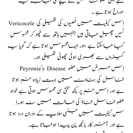
ہے یعنی عضو تناسل کے نیچے کی جانب یہ
سوراخ ہوتا ہے ۔
Vericocele اِس کیفیت میں خُصیوں کی تھیلی کی
نَسیں پھیل جاتی ہیں جنہیں ہاتھ سے چُھو کر محسوس
کیا جاسکتا ہے ،اور ایسامحسوس ہوتا ہے کہ گویا یہ
کیڑوں سے بھری ہوئی چھوٹی تھیلی ہو۔
Peyronie’s Disease اِس مرض میں عضو
تناسل کی بناوٹ میں بہت زیادہ خم ہوتا
ہے اور اِس خم پر کچھ سختی سی محسوس ہوتی ہے خواہ
عضو تناسل تناؤ کی حالت میں نہ ہو۔اِ
س کیفیت میں جنسی ملاپ کے دوران درد ہوتا
ہے اور آخر کار بانجھ پن پیدا ہوجاتا ہے۔