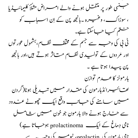
جنسی طور پر منتقل ہونے والے امراض مثلأٔ کلیمائیڈیا
، سوزاک، وغیرہ ۔بانجھ پن کے اِن اسباب کو
ختم کیا جاسکتا ہے۔
ٹی بی کی وجہ سے جسم کے مختلف نظام،بشمول عورتوں
اور مَردوں کے تولیدی نظام متاثر ہوتے ہیں،اور بانجھ
پن پیدا ہوتا ہے ۔
ہارمونز کا عدم توازن
تھائیرائڈہارمون کی مقدار میں تبدیلی ہونا(گردن
میں سامنے کی جانب واقع ایک چھوٹے غدود
سے خارج ہونے والا ہارمون جو خون میں شامل
ہوجاتا ہے) prolactinoma نامی دِماغ کے ایک
ٹیومر کی وجہ سے ،prolactin نامی ہارمون کی