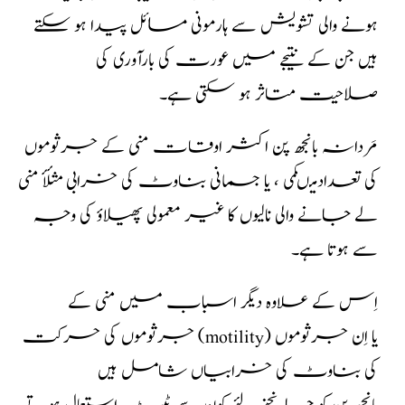
ہونے والی تشویش سے ہارمونی مسائل پیدا ہو سکتے
ہیں جن کے نتیجے میں عورت کی بارآوری کی
صلاحیت متاثر ہو سکتی ہے۔
مَردانہ بانجھ پن اکثر اوقات منی کے جرثوموں
کی تعدادمیںکمی ، یا جسمانی بناوٹ کی خرابی مثلأٔ منی
لے جانے والی نالیوں کا غیر معمولی پھیلاؤ کی وجہ
سے ہوتا ہے۔
اِس کے علاوہ دیگر اسباب میں منی کے
جرثوموں کی حرکت (motility) یا اِن جرثوموں
کی بناوٹ کی خرابیاں شامل ہیں