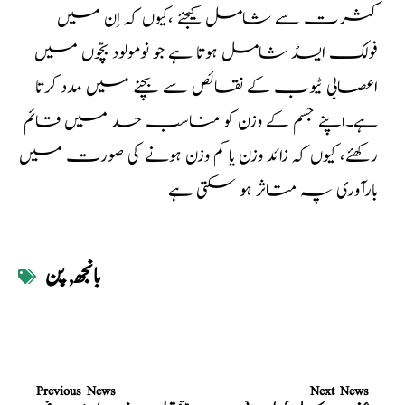
کثرت سے شامل کیجئے ،کیوں کہ اِن میں
فولک ایسڈ شامل ہوتا ہے جو نومولود بچّوں میں
اعصابی ٹیوب کے نقائص سے بچنے میں مدد کرتا
ہے۔اپنے جسم کے وزن کو مناسب حد میں قائم
رکھئے، کیوں کہ زائد وزن یا کم وزن ہونے کی صورت میں
بارآوری پہ متاثر ہو سکتی ہے
بانجھ
,
پن
Previous News
Next News