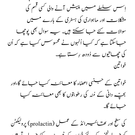
اِس سلسلے میں پیش آنے والی کسی قِسم کی
مشکلات اور ماہواری کی ہسٹری کے بارے میں
سوالات کئے جا سکتے ہیں۔ یہ سوال بھی پوچھا
جاسکتا ہے کہ کیا اُنہوں نے محسوس کیا ہے کہ اُن
کی چھاتیوں سے دُودھ رِستا ہے۔
خواتین
خواتین کے جنسی اعضاء کا معائنہ کیا جائے گا،اور
بچّہ دانی کے مُنہ کی رطوبتوں کا بھی معائنہ کیا
جائے گا۔
پرولیکٹن (prolactin) کی سطح اور تھائیرائڈ کے عمل