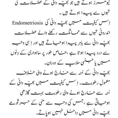
ٹیومرز ہوتے ہیں جو بچّہ دانی کے عضلات کی
تہوں سے پیدا ہوتے ہیں ۔
Endometriosis اِس کیفیت میں بچّہ دانی کی
اندرونی تہوں سے مماثلت رکھنے والے عضلات
بچّہ دانی سے باہر پیدا ہوجاتے ہیں اور اِ سی وجہ
سے درد پیدا ہوتا ہے ،خاص طور پر ماہواری کے دِنوں
میں یا جنسی ملاپ کے دوران۔
بچّہ دانی کے مُنہ سے خارج ہونے والی خلافِ
معمول رطوبت۔ اِ س کیفیت میں بچّہ دانی کے
مُنہ سے خارج ہونے والی رطوبت بہت گاڑھی
ہوجاتی ہے ،جس کی وجہ سے منی کے جرثومے
بچّہ دانی میں داخل نہیں ہوپاتے۔