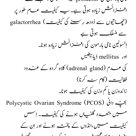
افزائش زیادہ ہوتی ہے۔یہ کیفیت عام طور پر
galactorrhea (چھاتیوں سے دُودھ رِسنے کی کیفیت)
سے منسلک ہوتی ہے
اِنسولین نامی ہارمون کی افزائش زیادہ ہونا۔
ذیابیطیس mellitus اور
کلاہ گردہ کے غدود (adrenal gland) کی عدم
فعّالیت (کام نہ کرنا)
زائدوزن یا کم وزن کی کیفیت ہونا۔
Polycystic Ovarian Syndrome (PCOS) بچّہ دانی
میں متعدد گلٹیاں ہونے کی کیفیت۔ اِس
کیفیت میں،انڈوں کے پختہ ہونے اور اِن کے