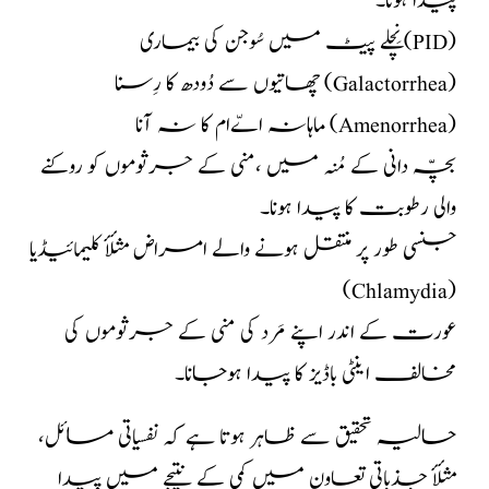
پیدا ہونا۔
نِچلے پیٹ میں سُوجن کی بیماری (PID)
چھاتیوں سے دُودھ کا رِسنا (Galactorrhea)
ماہانہ اےّام کا نہ آنا (Amenorrhea)
بچّہ دانی کے مُنہ میں ،منی کے جرثوموں کو روکنے
والی رطوبت کا پیدا ہونا۔
جنسی طور پر منتقل ہونے والے امراض مثلأٔ کلیمائیڈیا
(Chlamydia)
عورت کے اندر اپنے مَرد کی منی کے جرثوموں کی
مخالف اینٹی باڈیز کا پیدا ہوجانا۔
حالیہ تحقیق سے ظاہر ہوتا ہے کہ نفسیاتی مسائل،
مثلأٔ جذباتی تعاون میں کمی کے نتیجے میں پیدا