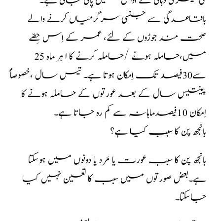
کی تیسری دہائی کے اوائل میں پائی جاتی ہے۔
باقاعدگی سے جنسی سرگرمیاں کرنے والے
صحت مند جوڑوں کے لئے، عمر کے اِس حِصّے
میں،حاملہ ہونے /حاملہ کرنے کا ا ہر ماہ 25
سے30فیصد تک اِمکان ہوتا ہے۔ تیس سال ،خصوصأٔ
پینتیس سال کے بعد عورتوں کے حاملہ ہونے کا
اِمکان 10فیصدماہانہ سے کم رہ جاتا ہے۔
بانجھ پن کا سبب کیا ہے؟
بانجھ پن کا سبب عورت یا مَرد یا دونوں میں ہوسکتا
ہے۔بعض صورتوں میں سبب کا تعین نہیں کیا
جاسکتا۔