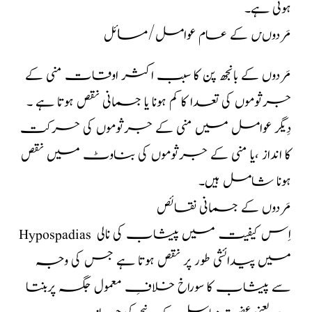
ہوتی ہے۔
مَردوںں کے عام عوامل/مسائل
مَردوں کے بانجھ پن کا سبب اکثر اوقات منی کے
جرثوموں کی تعدا کا کم ہونا یا جسمانی نقص ہوتا ہے ۔
دِیگر عوامل میں منی کے جرثوموں کی حرکت
کا انداز ،یا منی کے جرثوموں کی بناوٹ میں نقص
ہونا شامل ہیں۔
مَردوں کے جسمانی نقائص
Hypospadias اِس کیفیت میں پیشاب کی نالی
میں پیدائشی طور پر نقص ہوتا ہے جس کی وجہ
سے پیشاب کا سوراخ خلافِ معمول جگہ پربنتا