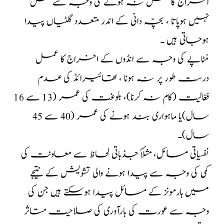
اخراج کا عمل نہ ہونے کی وجہ سے حمل
نہیں ہوپاتا ، بچّہ دانی کے اندر متعدد گلٹیاں پیدا
ہوجاتی ہیں ۔
مُٹاپے کی وجہ سے انڈوں کے اخراج کا عمل
درست طور پر نہ ہونا ، تھائیرائڈ کی عدم
فعّالیت (کام نہ کرنا)، بلوغت کی عمر (13 سے 16
سال)یا ماہواری بند ہونے کی عمر (40 سے 45
سال)۔
نفسیاتی مسائل، مثلأٔ جذباتی لحاظ سے معاونت کی
کمی کی وجہ سے پیدا ہونے والی تشویش کے نتیجے
میں ہارمونز کے مسائل پیدا ہوسکتے ہیں جن کی
وجہ سے عورت کی بارآوری کی صلاحیت متاثر