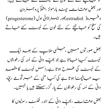
کو جانچنے کے لئے خون کے ٹیسٹ کئے جاتے ہیں۔
اور بعض اوقات چند ہارمونز ،مثلأٔ پروجسٹرون
(progesterone) اور ایسٹراڈائی اول(estradiol )وغیرہ
کی سطح کو جانچنے کے لئے خون کے ٹیسٹ کئے جاتے
ہیں۔
بعض صورتوں میں ،جنسی ملاپ کے بعد ایک
ٹیسٹ کیا جاتا ہے جو بچّہ دانی کے مُنہ کی رطوبتوں
کے ٹیسٹ کی طرح ہوتا ہے۔اِس ٹیسٹ کا مقصد
یہ جانچنا ہوتا ہے کی کیا منی کے جرثومے ،بچّۃ
دانی کے مُنہ کی رطوبتوں کے پار گزرسکتے ہیں یا نہیں۔
بعض اوقات ،بچّہ دانی کے اندر ممکنہ رسولیوں کا