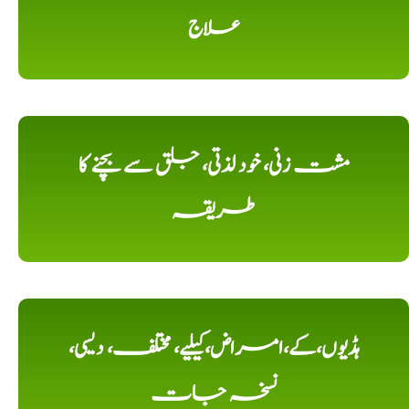
علاج
مشت زنی، خود لذتی، جلق سے بچنے کا
طریقہ
ہڈیوں،کے،امراض،کیلیے، مختلف، دیسی،
نسخہ جات