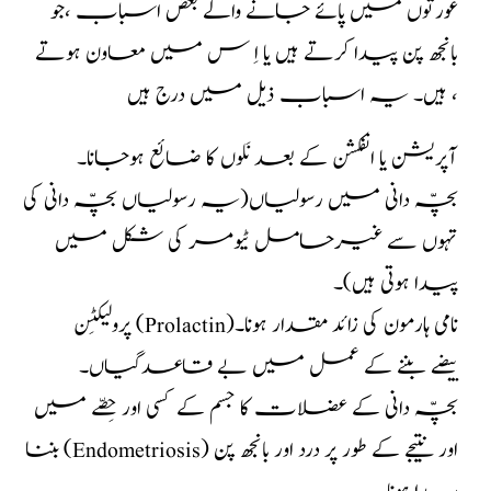
عورتوں میں پائے جانے والے بعض اسباب ،جو
بانجھ پن پیدا کرتے ہیں یا اِ س میں معاون ہوتے
ہیں۔ یہ اسباب ذیل میں درج ہیں ،
آپریشن یا انفکشن کے بعد نَلوں کا ضائع ہوجانا۔
بچّہ دانی میں رسولیاں(یہ رسولیاں بچّہ دانی کی
تہوں سے غیرحامل ٹیومر کی شکل میں
پیدا ہوتی ہیں)۔
پرولیکٹِن (Prolactin)نامی ہارمون کی زائد مقدار ہونا۔
بیضے بننے کے عمل میں بے قاعدگیاں۔
بچّہ دانی کے عضلات کا جسم کے کسی اور حِصّے میں
بننا (Endometriosis) اور نتیجے کے طور پر درد اور بانجھ پن