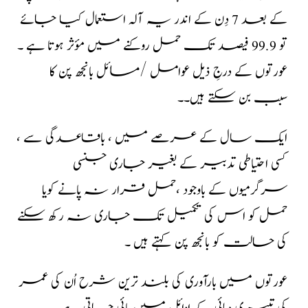
کے بعد 7 دِن کے اندر یہ آلہ استعمال کیا جائے
تو 99.9 فیصد تک حمل روکنے میں مؤثر ہوتا ہے ۔
عورتوں کے درجِ ذیل عوامل /مسائل بانجھ پن کا
سبب بن سکتے ہیں۔۔
ایک سال کے عرصے میں ، باقاعدگی سے ،
کسی احتیاطی تدبیر کے بغیر جاری جنسی
سرگرمیوں کے باوجود ،حمل قرار نہ پانے کویا
حمل کو اس کی تکمیل تک جاری نہ رکھ سکنے
کی حالت کو بانجھ پن کہتے ہیں ۔
عورتوں میں بارآوری کی بلند ترین شرح اُن کی عمر