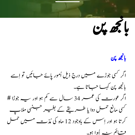
بانجھ پن
بانجھ پن
اگر کسی جوڑے میں درجِ ذیل اُمور پائے جائیں تو اِسے
بانجھ پن کہا جاتا ہے۔
# اگر عورت کی عمر 34 سال سے کم ہو اور یہ جوڑا
کسی مانع حمل دوا یا طریقے کے بغیر جنسی ملاپ
کرتا ہو اور اِس کے باوجود 12 ماہ کی مُدّت میں حمل
قائم نہ ہُوا ہو۔