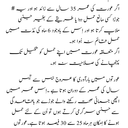
# اگر عورت کی عمر 35 سال سے زائد ہو اور یہ
جوڑا کسی مانع حمل دوا یا طریقے کے بغیر جنسی
ملاپ کرتا ہو اور اِس کے باوجود 6 ماہ کی مُدّت میں
حمل قائم نہ ہُوا ہو۔
اگر متعلقہ عورت میں اپنے حمل کو تکمیل تک
پہنچانے کی صلاحیت نہ ہو۔
عورتوں میں بارآوری کا عروج بیس سے تیس
سال کی عمر کے دوران ہوتا ہے ۔اِس عمر میں
اچھی جسمانی صحت رکھنے والے جوڑے جو باقاعدگی
سے جنسی سرگرمی کرتے ہوں تو اُن کے لئے حمل
ہونے کا اِمکان ہرماہ 25 سے 30 فیصد ہوتا ہے۔عورتوں