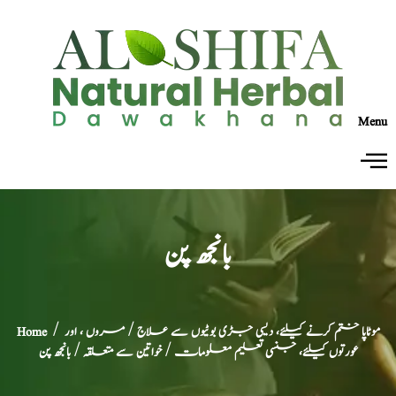
Menu
بانجھ پن
موٹاپا ختم کرنے کیلئے، دیسی جڑی بوٹیوں سے علاج
/
مروں ، اور
/
Home
عورتوں کیلئے، جنسی تعلیم معلومات
/
خواتین سے متعلقہ
/ بانجھ پن