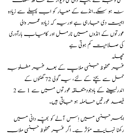
کسی وجہ سے بچّہ دانی کی دیوار کے ساتھ منسلک
نہ ہو سکے۔انڈے کے معیار کو اب پہلے سے زیادہ
اہمیت دی جارہی ہے اوریہ کہ زیادہ عمر والی
عورتوں کے انڈوں میں نارمل اور کامیاب بارآوری
کی صلاحیت کم ہوتی ہے
چھلہ
غیر محفوظ جنسی ملاپ کے بعد غیر مطلوبہ
حمل سے بچنے کے لئے، یہ گولی 72 گھنٹوں کے
اندرلینے کے باوجودمتعلقہ عورتوں میں سے 1 سے 2
فیصد عورتیں حاملہ ہو جاتی ہیں۔
ایمرجنسی میں اِس آلے کو بچّہ دانی میں
رکھنا نہایت مؤثر ہے۔ اگر غیر محفوظ جنسی ملاپ