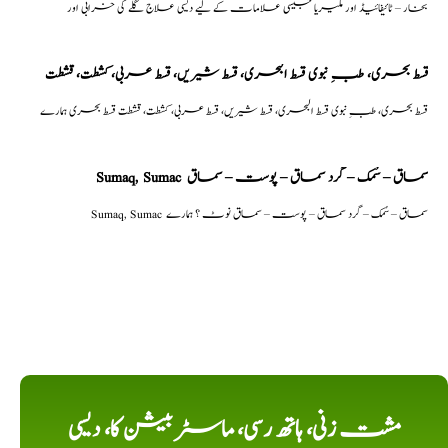
بخار – ٹائیفائیڈ اور ملیریا جیسی علامات کے لیے دیسی علاج گلے کی خرابی اور
قسط بحری، طبِ نبوی قسط البحری، قسط شیریں، قسط عربی، كشطت، قشطت
قسط بحری، طبِ نبوی قسط البحری، قسط شیریں، قسط عربی، كشطت، قشطت قسط بحری ہمارے
Sumaq, Sumac سماق – سُمک – گرد سماق – پوست – سماق
Sumaq, Sumac سماق – سُمک – گرد سماق – پوست – سماق نوٹ ؟ ہمارے
مشت زنی، ہاتھ رسی، ماسٹر بیشن کا، دیسی