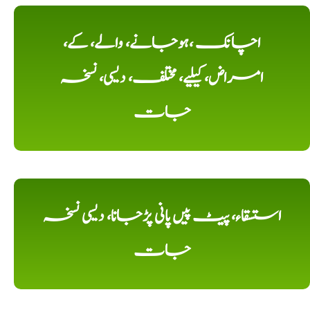
اچانک ،ہوجانے، والے، کے،
امراض، کیلیے، مختلف، دیسی، نسخہ
جات
استسقاء، پیٹ پیں پانی پڑجانا، دیسی نسخہ
جات