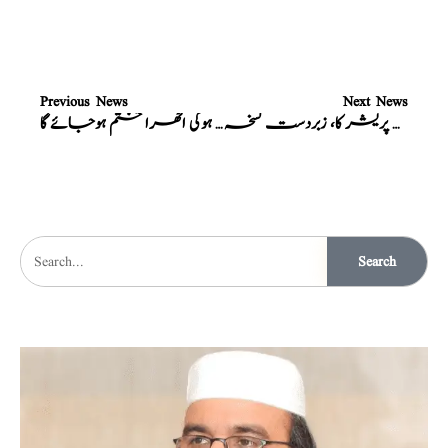
Previous News
Next News
ہائی بلڈ پریشر کا، زبردست نسخہ
انشاء اللہ ماں کی گود ہری بھری ہوگی اٹھرا ختم ہوجائے گا
Search