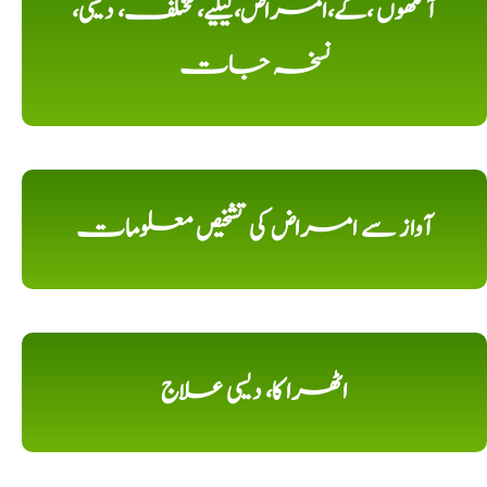
آنکھوں ،کے،امراض،کیلیے، مختلف، دیسی،
نسخہ جات
آواز سے امراض کی تشخیص معلومات
اٹھرا کا، دیسی علاج