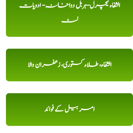
الشفاء نیچرل-ہربل دواخانہ- ادویات
لسٹ
الشفاء، طلاء کستوری، زعفران والا
امر بیل کے فوائد