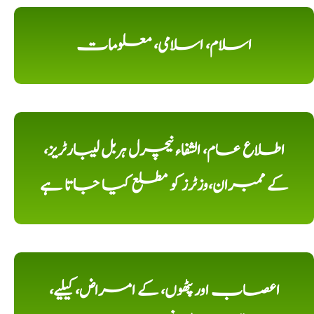
اسلام، اسلامی، معلومات
اطلاع عام، الشفاء نیچرل ہربل لیبارٹریز،
کے ممبران،وزٹرز کو مطلع کیا جاتا ہے
اعصاب اور پٹھوں، کے امراض، کیلیے،