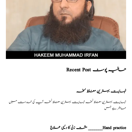
Recent Post حالیہ پوسٹ
نہایت بہترین مغلظ نسخہ
نہایت بہترین مغلظ نسخہ نہایت بہترین مغلظ نسخہ آپ کی خدمت میں
حاضر ہے جس
مشت زنی کا دیسی علاج _______Hand practice