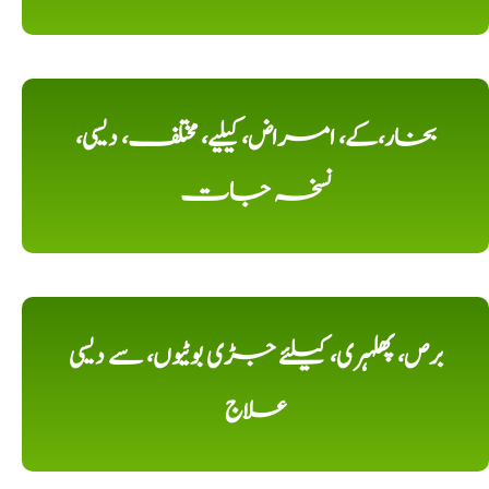
بخار،کے، امراض، کیلیے، مختلف، دیسی،
نسخہ جات
برص، پھلہری، کیلئے جڑی بوٹیوں، سے دیسی
علاج