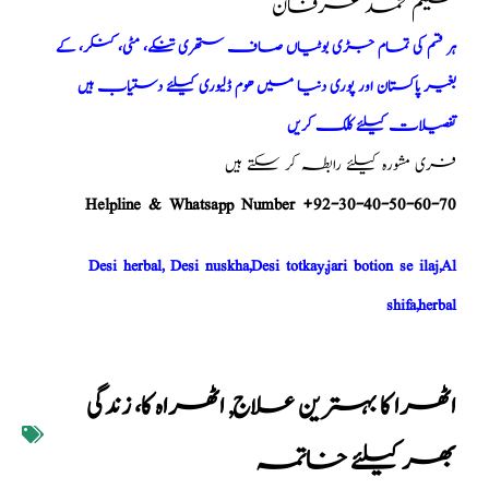
حکیم محمد عرفان
ہر قسم کی تمام جڑی بوٹیاں صاف ستھری تنکے، مٹی، کنکر، کے
بغیر پاکستان اور پوری دنیا میں ھوم ڈلیوری کیلئے دستیاب ہیں
تفصیلات کیلئے کلک کریں
فری مشورہ کیلئے رابطہ کر سکتے ہیں
Helpline & Whatsapp Number +92-30-40-50-60-70
Desi herbal, Desi nuskha,Desi totkay,jari botion se ilaj,Al
shifa,herbal
اٹھرا کا بہترین علاج
,
اٹھراہ کا، زندگی
بھر کیلئے خاتمہ