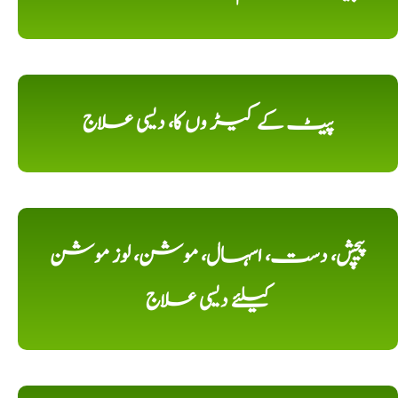
پیٹ کے کیڑ وں کا، دیسی علاج
پیچش، دست، اسہال، موشن، لوز موشن
کیلئے دیسی علاج