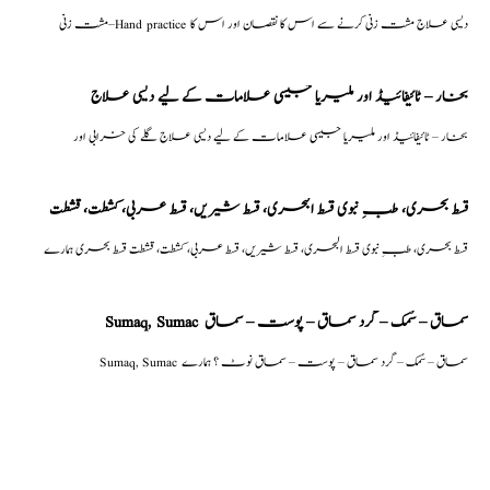
مشت زنی–Hand practice دیسی علاج مشت زنی کرنے سے اس کا نقصان اور اس کا
بخار – ٹائیفائیڈ اور ملیریا جیسی علامات کے لیے دیسی علاج
بخار – ٹائیفائیڈ اور ملیریا جیسی علامات کے لیے دیسی علاج گلے کی خرابی اور
قسط بحری، طبِ نبوی قسط البحری، قسط شیریں، قسط عربی، كشطت، قشطت
قسط بحری، طبِ نبوی قسط البحری، قسط شیریں، قسط عربی، كشطت، قشطت قسط بحری ہمارے
Sumaq, Sumac سماق – سُمک – گرد سماق – پوست – سماق
Sumaq, Sumac سماق – سُمک – گرد سماق – پوست – سماق نوٹ ؟ ہمارے