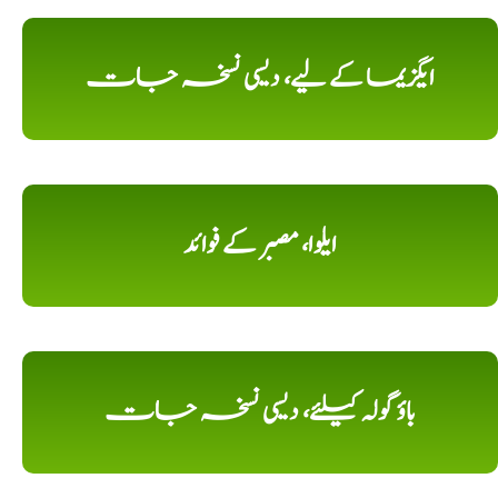
ایگزیما کے لیے، دیسی نسخہ جات
ایلوا، مصبر کے فوائد
باؤ گولہ کیلئے، دیسی نسخہ جات