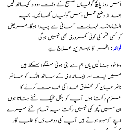
اس روز پانچ گولیاں صبح کے وقت دودھ کیساتھ لیں
بعد از وضع حمل دس گولیاں کھائیں۔ بچہ
انشاءاللہ نہایت آسانی سے پیدا ہوگا۔مریض
کو کسی قسم کی کوئی کمزوری بھی نہیں ہوگی
فوائد
: اٹھرا کا بہترین علاج ہے
دوا خود بنا لیں یاں ہم سے بنی ہوئی منگوا سکتے ہیں
میں نیت اور ایمانداری کے ساتھ اللہ کو حاضر
ناضر جان کر مخلوق خدا کی خدمت کرنے کا
عزم رکھتا ہوں آپ کو بلکل ٹھیک نسخے بتاتا ہوں
ان میں کچھ کمی نہیں رکھتا یہ تمام نسخے میرے
اپنے آزمودہ ہوتے ہیں آپ کی دوعاؤں کا طلب گار