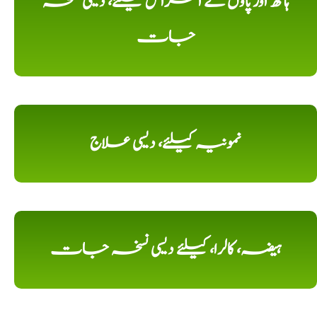
ہاتھ اور پاؤں کے امراض کیلئے، دیسی نسخہ
جات
نمونیہ کیلئے، دیسی علاج
ہیضہ، کالرا، کیلئے دیسی نسخہ جات