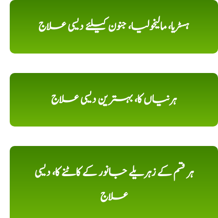
ہسٹریا، مالیخولیا، جنون کیلئے دیسی علاج
ہرنیاں کا، بہترین دیسی علاج
ہر قسم کے زہریلے جانور کے کاٹنے کا، دیسی
علاج