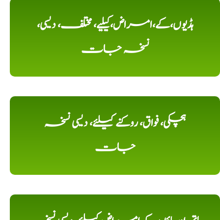
ہڈیوں،کے،امراض،کیلیے، مختلف، دیسی،
نسخہ جات
ہچکی، فواق، روکنے کیلئے، دیسی نسخہ
جات