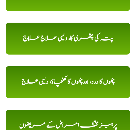
پتہ کی پتھری کا، دیسی علاج علاج
پٹھوں کا درد، اورپٹھوں کا کھنچاؤ، دیسی علاج
پرہیز مختلف امراض کے مریضوں