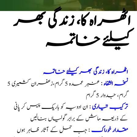
اٹھراہ کا، زندگی بھر
کیلئے خاتمہ
اٹھراہ کا، زندگی بھر کیلئے خاتمہ
نسخہ الشفاء
: عنبر عمدہ 5 گرام،زعفران کشمیری 5
گرام، جدوار 5 گرام
ترکیب تیاری
: ان ادویہ کو باریک پیس کر پانی
کے ذریعہ ماش کے برابر گولیاں بنالیں
مقدار خوراک
: جب حمل کے آثار ظاہر ہوں