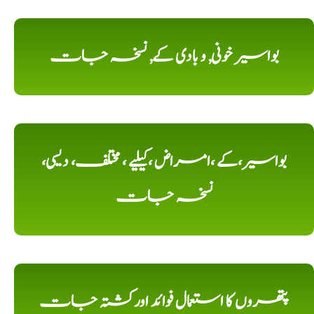
بواسیر خونی, و بادی کے, نسخہ جات
بواسیر،کے ،امراض ،کیلیے ، مختلف، دیسی،
نسخہ جات
پتھروں کا استعمال فوائد اورکشتہ جات