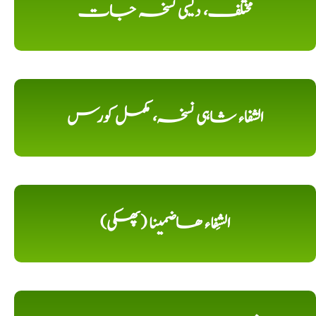
مختلف، دیسی نسخہ جات
الشفاء شاہی نسخہ، مکمل کورس
الشِفاء ھاضمینا (پھکی)