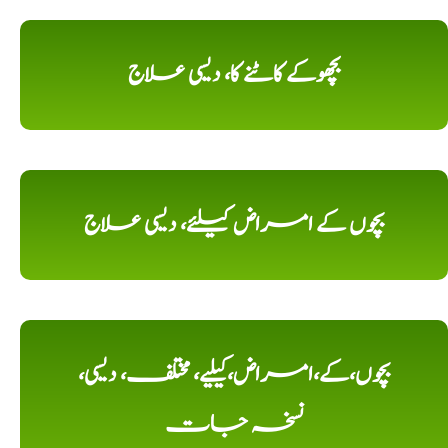
بچھوکے کاٹنے کا، دیسی علاج
بچوں کے امراض کیلئے، دیسی علاج
بچوں،کے،امراض،کیلیے، مختلف، دیسی،
نسخہ جات