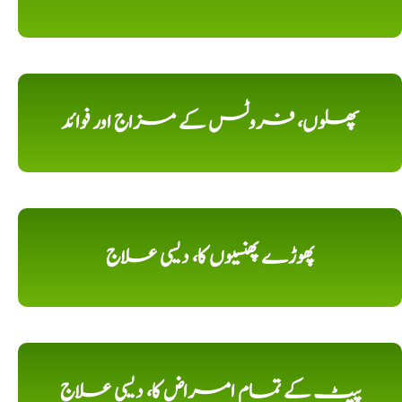
پھلوں، فروٹس کے مزاج اور فوائد
پھوڑے پھنسیوں کا، دیسی علاج
پیٹ کے تمام امراض کا، دیسی علاج