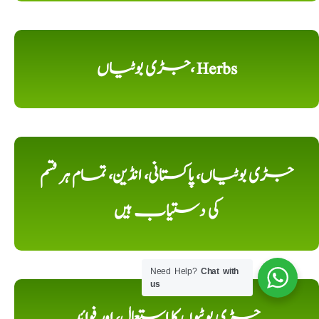
جڑی بوٹیاں، Herbs
جڑی بوٹیاں، پاکستانی، انڈین، تمام ہر قسم
کی دستیاب ہیں
Need Help?
Chat with
us
جڑی بوٹیوں کا استعمال، اور فوائد