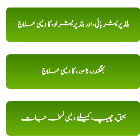
بلڈ پریشر ہائی، اور بلڈ پریشر لو، کا دیسی علاج
بھگندر، ناسور، کا دیسی علاج
بہق، چھیپ، کیلئے دیسی نسخہ جات