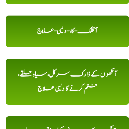
آتشک-کا،-دیسی-علاج
آنکھو ں کے ڈارک سرکل، سیاہ حلقے،
ختم کرنے کا دیسی علاج