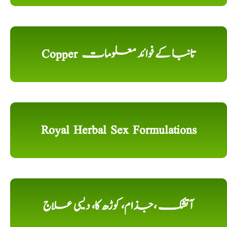
Copper تانبا کے فوائد معلومات
Royal Herbal Sex Formulations
آتشک ،جذام، کوڑھ کا، دیسی علاج