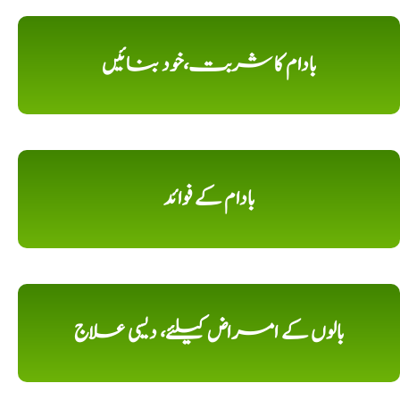
بادام کا شربت،خود بنائیں
بادام کے فوائد
بالوں کے امراض کیلئے، دیسی علاج