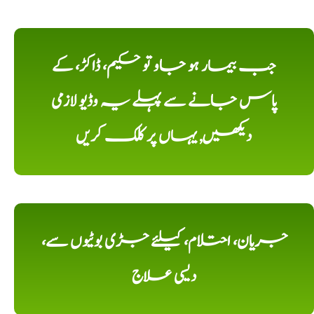
جب بیمار ہو جاو تو حکیم، ڈاکڑ، کے
پاس جانے سے پہلے یہ وڈیو لازمی
دیکھیں, یہاں پر کلک کریں
جریان، احتلام، کیلئے جڑی بوٹیوں سے،
دیسی علاج