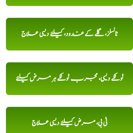
ٹانسلز، گلے کے غدود، کیلئے دیسی علاج
ٹوٹکے دیسی، مجرب ٹوٹکے ہر مرض کیلئے
ٹی بی، مرض کیلئے دیسی علاج