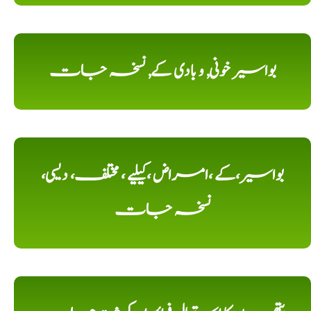
بواسیر خونی, و بادی کے, نسخہ جات
بواسیر،کے ،امراض ،کیلیے ، مختلف، دیسی،
نسخہ جات