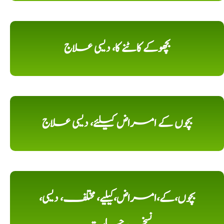
بچھوکے کاٹنے کا، دیسی علاج
بچوں کے امراض کیلئے، دیسی علاج
بچوں،کے،امراض،کیلیے، مختلف، دیسی،
نسخہ جات