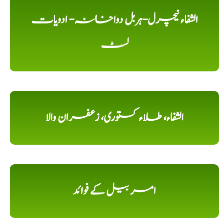
الشفاء نیچرل-ہربل دواخانہ- ادویات
لسٹ
الشفاء، طلاء کستوری، زعفران والا
امر بیل کے فوائد