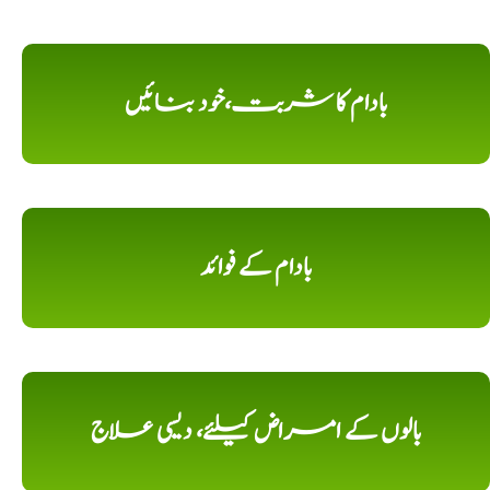
بادام کا شربت،خود بنائیں
بادام کے فوائد
بالوں کے امراض کیلئے، دیسی علاج