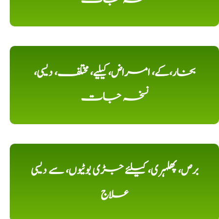
بخار،کے، امراض، کیلیے، مختلف، دیسی،
نسخہ جات
برص، پھلہری، کیلئے جڑی بوٹیوں، سے دیسی
علاج