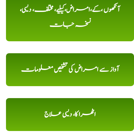
آنکھوں ،کے،امراض،کیلیے، مختلف، دیسی،
نسخہ جات
آواز سے امراض کی تشخیص معلومات
اٹھرا کا، دیسی علاج