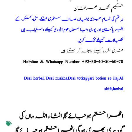
حکیم محمد عرفان
ہر قسم کی تمام جڑی بوٹیاں صاف ستھری تنکے، مٹی، کنکر، کے
بغیر پاکستان اور پوری دنیا میں ھوم ڈلیوری کیلئے دستیاب ہیں
تفصیلات کیلئے کلک کریں
فری مشورہ کیلئے رابطہ کر سکتے ہیں
Helpline & Whatsapp Number +92-30-40-50-60-70
Desi herbal, Desi nuskha,Desi totkay,jari botion se ilaj,Al
shifa,herbal
اٹھرا ختم ہوجائے گا
,
انشاء اللہ ماں کی
گود ہری بھری ہوگی اٹھرا ختم ہوجائے گا