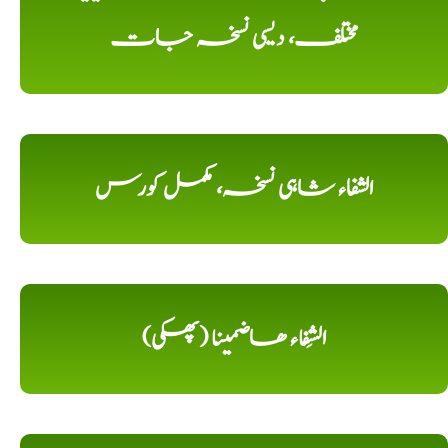
مختلف، دیسی نسخہ جات
الشفاء شاہی نسخہ، مکمل کورس
الشِفاء ھاضمینا (پھکی)