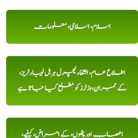
اسلام، اسلامی، معلومات
اطلاع عام، الشفاء نیچرل ہربل لیبارٹریز،
کے ممبران،وزٹرز کو مطلع کیا جاتا ہے
اعصاب اور پٹھوں، کے امراض، کیلیے،