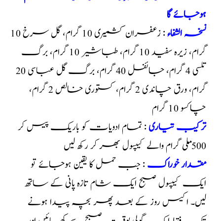
ہوجائے گا
نسخہ الشفاء
: زعفران کشمیری 10 گرام، گل سرخ 10
گرام، زیرہ سفید 10 گرام، طباشیر 10 گرام، برگ
تلسی 4 گرام، جائفل 40 گرام، برگ گل عباسی 20
گرام، ورق چاندی 2 گرام، کستوری خالص 2 گرام،
چاکسو 10 گرام
ترکیب تیاری
: تمام ادویات کو باریک پیس کر
500 ملی گرام والے کیپسول بھر کر رکھ لیں
مقدار خوراک
: جب حمل کا یقین ہوجائے تو
ایک کیپسول صبح ایک شام تازہ پانی کے ساتھ
لیں۔ اکیس روز کے بعد پھر بچہ پیدا ہونے