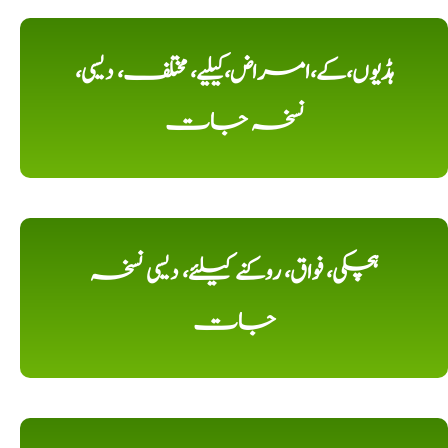
ہڈیوں،کے،امراض،کیلیے، مختلف، دیسی،
نسخہ جات
ہچکی، فواق، روکنے کیلئے، دیسی نسخہ
جات