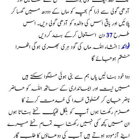
تک فقط ایک گولی بوقت صبح سے کھائیں اور
آدھی گولی سے ذرا کم بچہ کو ماں کے دودھ میں گھسا کر
پلائیں اور باقی اس کی والدہ کو آدھی گولی دیں۔ اس
طرح
37
دن استعمال کرکے بند کردیں
فوائد
: انشاء اللہ ماں کی گود ہری بھری ہوگی اٹھرا
ختم ہوجائے گا
دوا خود بنا لیں یاں ہم سے بنی ہوئی منگوا سکتے ہیں
میں نیت اور ایمانداری کے ساتھ اللہ کو حاضر
ناضر جان کر مخلوق خدا کی خدمت کرنے کا
عزم رکھتا ہوں آپ کو بلکل ٹھیک نسخے بتاتا ہوں
ان میں کچھ کمی نہیں رکھتا یہ تمام نسخے میرے
اپنے آزمودہ ہوتے ہیں آپ کی دوعاؤں کا طلب گار