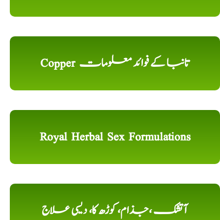
Copper تانبا کے فوائد معلومات
Royal Herbal Sex Formulations
آتشک ،جذام، کوڑھ کا، دیسی علاج