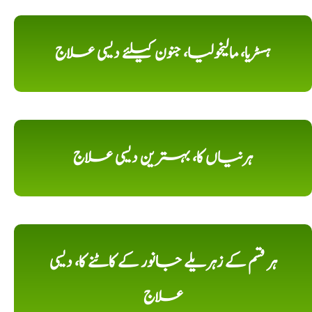
ہسٹریا، مالیخولیا، جنون کیلئے دیسی علاج
ہرنیاں کا، بہترین دیسی علاج
ہر قسم کے زہریلے جانور کے کاٹنے کا، دیسی
علاج