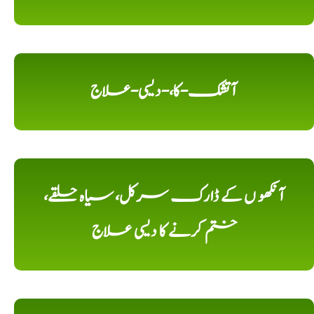
آتشک-کا،-دیسی-علاج
آنکھو ں کے ڈارک سرکل، سیاہ حلقے،
ختم کرنے کا دیسی علاج