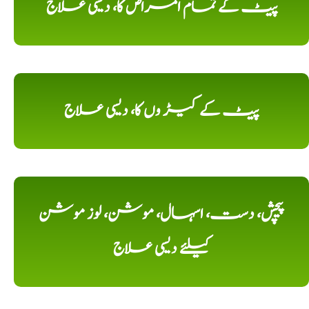
پیٹ کے تمام امراض کا، دیسی علاج
پیٹ کے کیڑ وں کا، دیسی علاج
پیچش، دست، اسہال، موشن، لوز موشن
کیلئے دیسی علاج