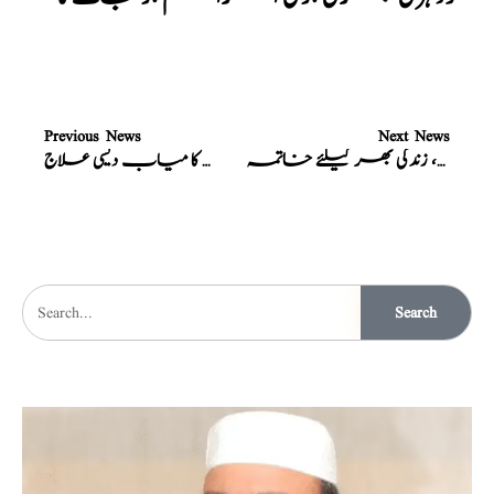
Previous News
Next News
اٹھراہ کا، زندگی بھر کیلئے خاتمہ
اٹھرا کا، سوفیصد کا میاب دیسی علاج
Search