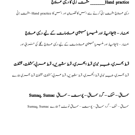
مشت زنی کا دیسی علاج _______Hand practice
مشت زنی–Hand practice دیسی علاج مشت زنی کرنے سے اس کا نقصان اور اس کا
بخار – ٹائیفائیڈ اور ملیریا جیسی علامات کے لیے دیسی علاج
بخار – ٹائیفائیڈ اور ملیریا جیسی علامات کے لیے دیسی علاج گلے کی خرابی اور
قسط بحری، طبِ نبوی قسط البحری، قسط شیریں، قسط عربی، كشطت، قشطت
قسط بحری، طبِ نبوی قسط البحری، قسط شیریں، قسط عربی، كشطت، قشطت قسط بحری ہمارے
Sumaq, Sumac سماق – سُمک – گرد سماق – پوست – سماق
Sumaq, Sumac سماق – سُمک – گرد سماق – پوست – سماق نوٹ ؟ ہمارے