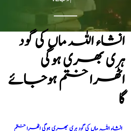
انشاء اللہ ماں کی گود
ہری بھری ہوگی
اٹھرا ختم ہوجائے
گا
انشاء اللہ ماں کی گود ہری بھری ہوگی اٹھرا ختم