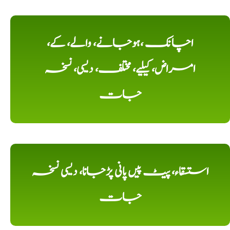
اچانک ،ہوجانے، والے، کے،
امراض، کیلیے، مختلف، دیسی، نسخہ
جات
استسقاء، پیٹ پیں پانی پڑجانا، دیسی نسخہ
جات