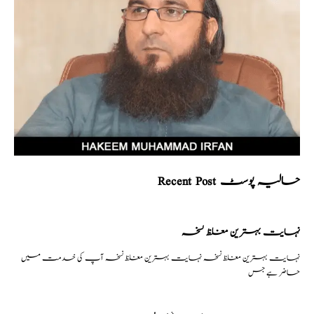
Recent Post حالیہ پوسٹ
نہایت بہترین مغلظ نسخہ
نہایت بہترین مغلظ نسخہ نہایت بہترین مغلظ نسخہ آپ کی خدمت میں
حاضر ہے جس