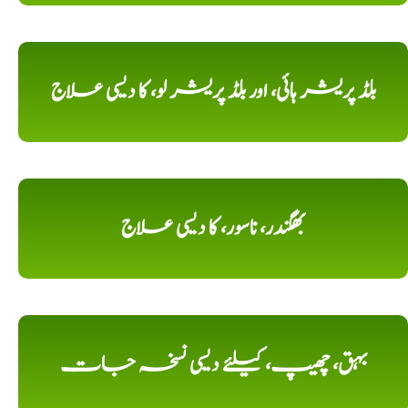
بلڈ پریشر ہائی، اور بلڈ پریشر لو، کا دیسی علاج
بھگندر، ناسور، کا دیسی علاج
بہق، چھیپ، کیلئے دیسی نسخہ جات