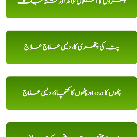
پتھروں کا استعمال فوائد اورکشتہ جات
پتہ کی پتھری کا، دیسی علاج علاج
پٹھوں کا درد، اورپٹھوں کا کھنچاؤ، دیسی علاج