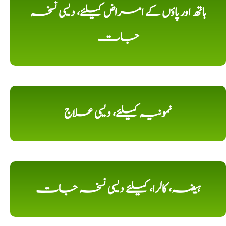
ہاتھ اور پاؤں کے امراض کیلئے، دیسی نسخہ
جات
نمونیہ کیلئے، دیسی علاج
ہیضہ، کالرا، کیلئے دیسی نسخہ جات