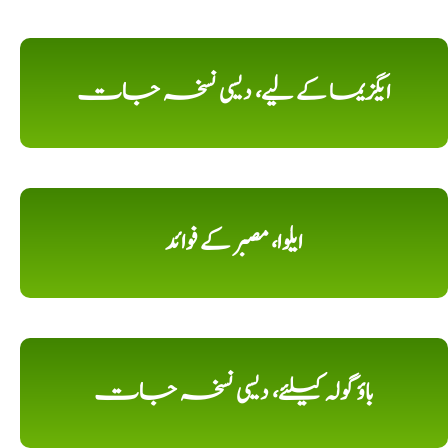
ایگزیما کے لیے، دیسی نسخہ جات
ایلوا، مصبر کے فوائد
باؤ گولہ کیلئے، دیسی نسخہ جات