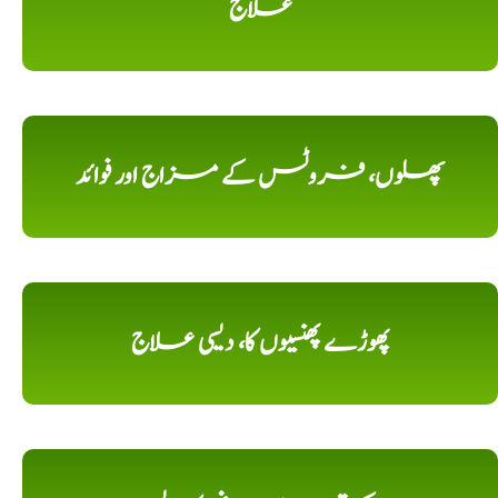
علاج
پھلوں، فروٹس کے مزاج اور فوائد
پھوڑے پھنسیوں کا، دیسی علاج