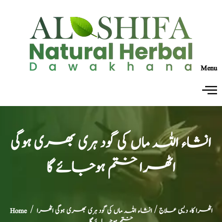
Menu
انشاء اللہ ماں کی گود ہری بھری ہوگی
اٹھرا ختم ہوجائے گا
اٹھرا کا، دیسی علاج
/ انشاء اللہ ماں کی گود ہری بھری ہوگی اٹھرا
/
Home
ختم ہوجائے گا