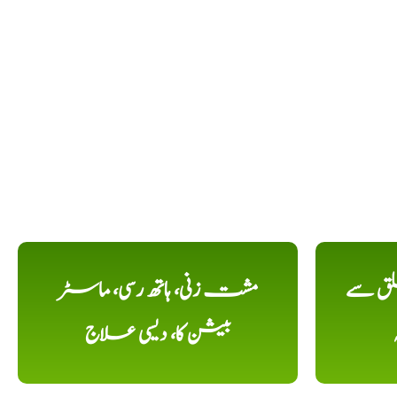
لق سے
مشت زنی، ہاتھ رسی، ماسٹر
بیشن کا، دیسی علاج