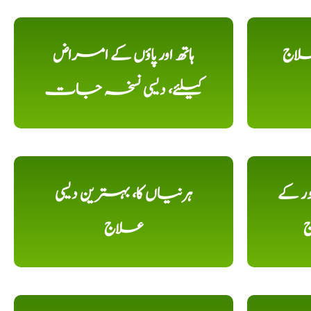
علاج
ہاتھ اور پاؤں کے امراض
کیلئے، دیسی نسخہ جات
ور کے
ہرنیاں کا، بہترین دیسی
ج
علاج