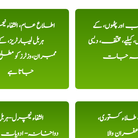
اور پٹھوں، کے
اطلاع عام، الشفاء ن
یلیے، مختلف، دیسی
ہربل لیبارٹریز، ک
خہ جات
ممبران،وزٹرز کو مطل
جاتا ہے
ء، طلاء کستوری،
الشفاء نیچرل-ہرب
عفران والا
دواخانہ- ادویات