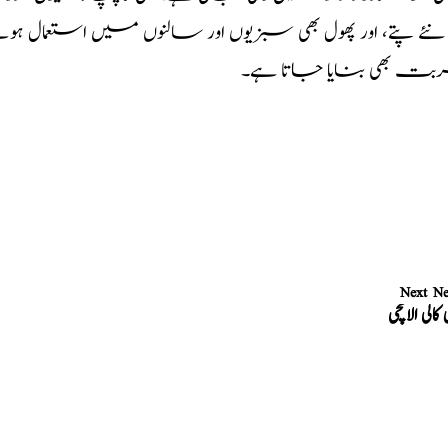
ئے پتے، اور پھول بھی سبزیوں اور سالنوں میں استعمال ہوتے ہ
ت بھی بنایا جاتا ہے۔
Next N
کالی الائچی