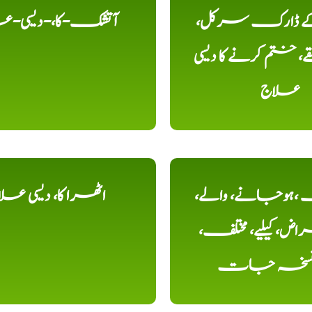
 کے ڈارک سرکل،
آتشک-کا،-دیسی-ع
، ختم کرنے کا دیسی
علاج
ہوجانے، والے،
اٹھرا کا، دیسی عل
ض، کیلیے، مختلف،
، نسخہ جات