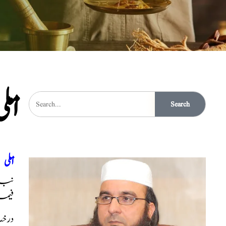
املی
Search
املی
نبات
فیمل
درخ