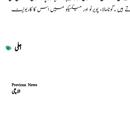
یں ۔گوٹامالا، پویرٹو اور میکسیکو میں اس کا کاربونیٹ
املی
Previous News
الائچی