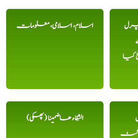
یچرل
اسلام، اسلامی، معلومات
ے
ع کیا
ل
الشِفاء ھاضمینا (پھکی)
 لسٹ