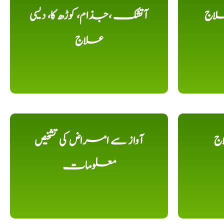
لاج
آتشک ،جذام، کوڑھ کا، دیسی
علاج
اج
آواز سے امراض کی تشخیص
معلومات