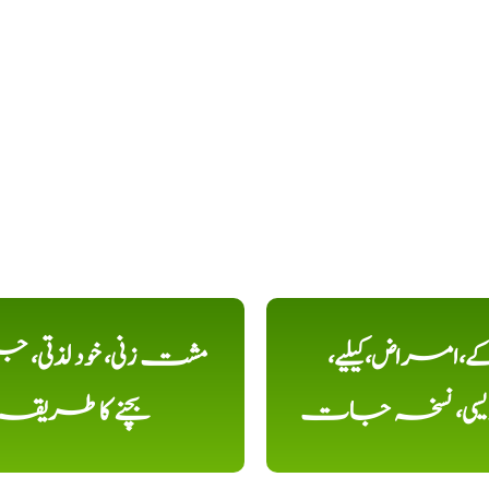
کے،امراض،کیلیے،
مشت زنی، خود لذتی، ج
دیسی، نسخہ جات
بچنے کا طریقہ