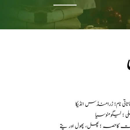
اتی نام؛ ڑرامنڈس انڈیکا
ی ؛ لیگومنوسیا
ت کاحصہ ؛ پھل، پھول اور پتے