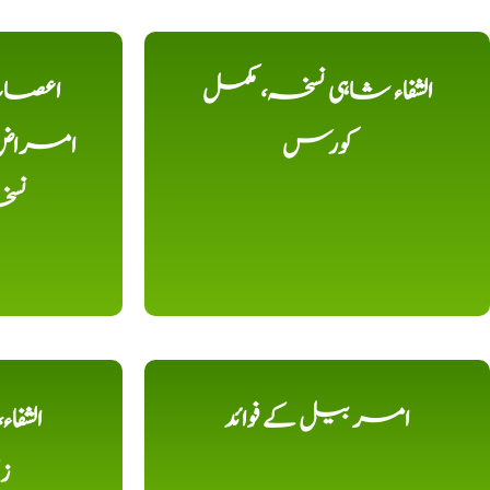
الشفاء شاہی نسخہ، مکمل
اعصاب 
کورس
امراض، ک
نس
امر بیل کے فوائد
الشفا
ز