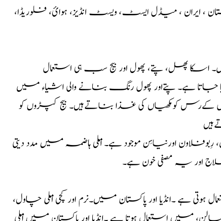
ن ، ایران ، میڈل ایسٹ، ویسٹ انڈیز، ہوائ، فلوریڈا،
دی تک پہنچتے ہیں۔ اسکا پھل، پتے، پھول اور بیج سب ہی استعمال
یا جاتا ہے۔ پتےاور پھول رنگ بنانے والی اشیاء میں
ولوں کےرس کومکھیاں کی غذا بناتےہیں۔ بیج کپڑوں کو
ےہیں
بوفلاون اورنیاسِن موجود ہے۔ املی ہاضمہ میں مدد دیتی
ا علاج اور یہ مصفی خون ہے۔
تی ہے ۔انڈیا اور پاکستان میں۔نرم اور کچی املی چاول،
رسالن، میں استعمال ہوتا ہے ۔انڈیا اور پاکستان میں املی