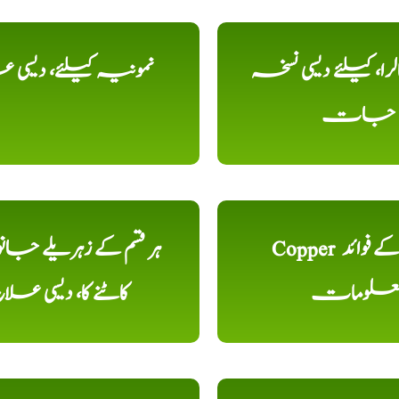
را، کیلئے دیسی نسخہ
نمونیہ کیلئے، دیسی 
جات
Copper تانبا کے فوائد
ہر قسم کے زہریلے جان
علومات
کاٹنے کا، دیسی علا