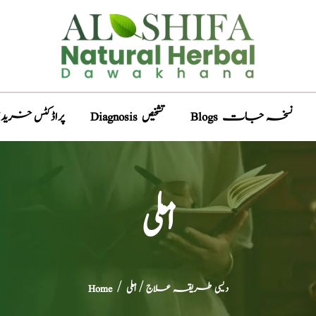
Blogs نسخہ جات
Diagnosis تشخیص
Products پراڈکٹس خری
املی
دیسی طریقہ علاج
/ املی
/
Home