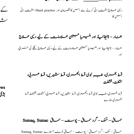
کے ن
مشت زنی–Hand practice دیسی علاج مشت زنی کرنے سے اس کا نقصان اور
اس کا
شرب
بخار – ٹائیفائیڈ اور ملیریا جیسی علامات کے لیے دیسی علاج
بخار – ٹائیفائیڈ اور ملیریا جیسی علامات کے لیے دیسی علاج گلے کی خرابی
اور
قسط بحری، طبِ نبوی قسط البحری، قسط شیریں، قسط عربی،
كشطت، قشطت
ews
بڑی 
قسط بحری، طبِ نبوی قسط البحری، قسط شیریں، قسط عربی، كشطت، قشطت قسط
بحری ہمارے
Sumaq, Sumac سماق – سُمک – گرد سماق – پوست – سماق
Sumaq, Sumac سماق – سُمک – گرد سماق – پوست – سماق نوٹ ؟ ہمارے