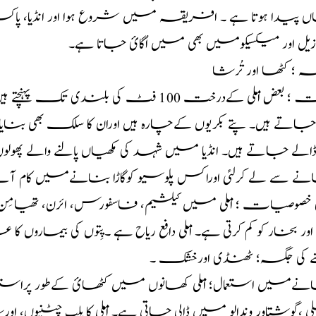
 پیدا ہوتا ہے ۔ افریقہ میں شروع ہوا اور انڈیا، پاکستا
ازیل اور میکسیکومیں بھی میں اُگائ جاتا ہے۔
ہ ؛ کٹھا اور تُرشا
کیفیت ؛ بعض املی کےدرخت 100 فٹ کی بلن
اتے ہیں۔ پتے بکریوں کےچارہ ہیں اوران کا سلک بھی بنا
ڈالے جاتے ہیں۔ انڈیا میں شہد کی مکھیاں پالنے والے پھ
ے سے لے کرلئی اوراکس پلوسیو کوگاڑا بنانےمیں کام آت
 خصوصیات ؛ املی میں کیلشیم، فاسفورس، ائرن، تھیامِن، رِ
ور بخار کو کم کرتی ہے۔ املی دافع ریاح ہے ۔پِتوں کی بیماروں ک
نے کی جگہ؛ ٹھنڈی اورخشک ۔
ےمیں استعمال؛ املی کھانوں میں کٹھائ کےطور پراستعمال ہو
ی ،گوشتاور وندالو میں ڈالی جاتی ہے۔ املی کا پلپ چٹنیوں، او