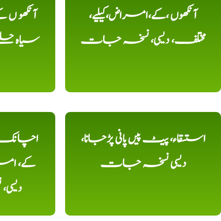
آنکھوں ،کے،امراض،کیلیے،
آنکھو ں
مختلف، دیسی، نسخہ جات
سیاہ حلقے
استسقاء، پیٹ پیں پانی پڑجانا،
اچانک ،
دیسی نسخہ جات
کے، امرا
دیسی