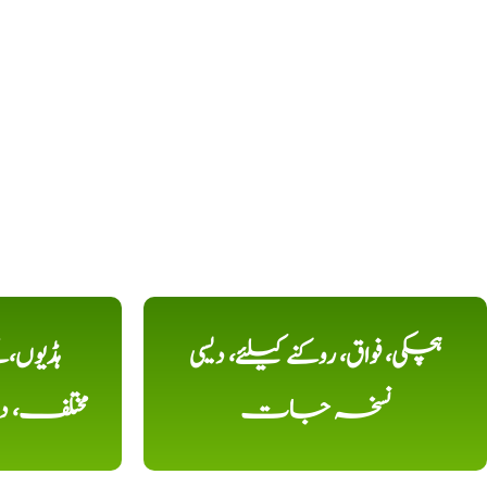
ہچکی، فواق، روکنے کیلئے، دیسی
ہڈیوں،
نسخہ جات
مختلف، 