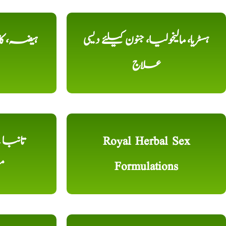
ہسٹریا، مالیخولیا، جنون کیلئے دیسی
ہیضہ، کال
علاج
Royal Herbal Sex
Formulations
م