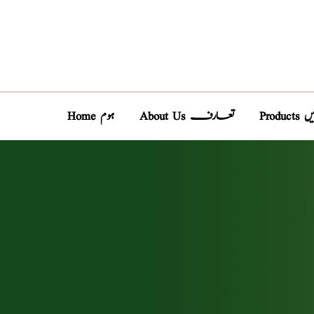
دیں
About Us تعارف
Home ہوم