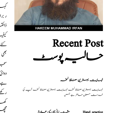
کہاں
ر بر
ذائق
Recent Post
کئےج
حالیہ پوسٹ
بھی 
سجان
دوائ
نہایت بہترین مغلظ نسخہ
ہے ا
نہایت بہترین مغلظ نسخہ نہایت بہترین مغلظ نسخہ آپ کی
رکھ
خدمت میں حاضر ہے جس
کھان
مچھل
مشت زنی کا دیسی علاج _______Hand practice