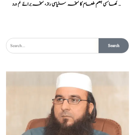
جوزماثل دھتورہ، پرانی کھانسی ہضم طعام کا نسخہ
سنیاسی راز، نسخہ برائے کم درد
Search