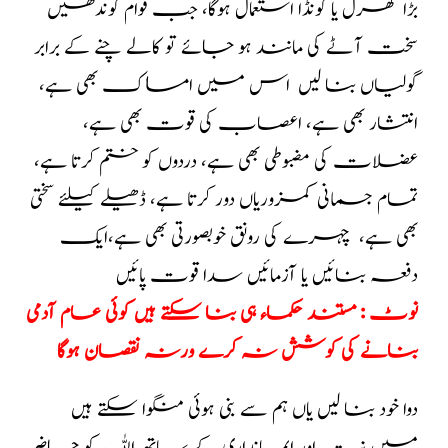
بڑا کھرل یا کونڈا استعمال ہوگا، جب قوام گوندھیں
سخت آٹے کی مانند ہو جائے تو کالے چنے کے برابر
گولیاں بنا لیں اس میں امساک بھی ہے،
انتشار بھی ہے، اعصاب کی قوت بھی ہے،
عضلات کی مضبوطی بھی ہے، دردوں کو ختم کرتا ہے،
تمام جسمانی کمزوریاں دور کرتا ہے، ڈھیلے کیلئے سختی
بھی ہے، چہرے کی رونق خوبصورتی بھی ہے،ایک
دفعہ بنائیں یا آزمائیں سدا قوت پائیں
نوٹ : مستند حکماء ہی بنا سکتے ہیں کوئی عام آدمی
بنانے کی کوشش نہ کرے ورنہ نقصان ہوگا
دوا خود بنا لیں یاں ہم سے بنی ہوئی منگوا سکتے ہیں