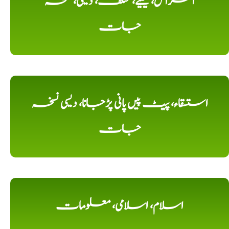
امراض، کیلیے، مختلف، دیسی، نسخہ
جات
استسقاء، پیٹ پیں پانی پڑجانا، دیسی نسخہ
جات
اسلام، اسلامی، معلومات