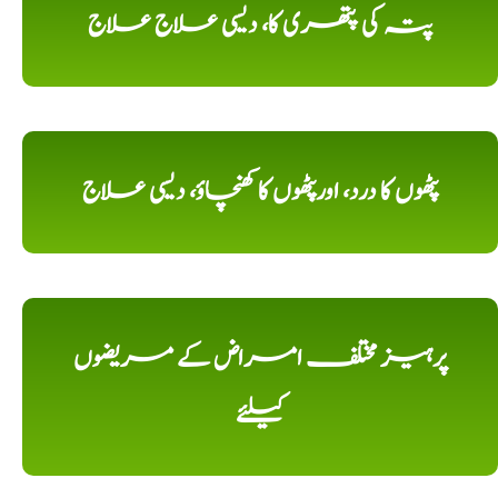
پتہ کی پتھری کا، دیسی علاج علاج
پٹھوں کا درد، اورپٹھوں کا کھنچاؤ، دیسی علاج
پرہیز مختلف امراض کے مریضوں
کیلئے