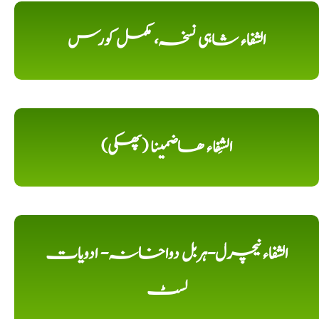
الشفاء شاہی نسخہ، مکمل کورس
الشِفاء ھاضمینا (پھکی)
الشفاء نیچرل-ہربل دواخانہ- ادویات
لسٹ