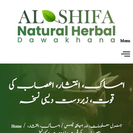
Menu
امساک، انتشار، اعصاب کی
قوت، زبردست دیسی نسخہ
جنرل معلومات، اور ہیلتھ ٹپس
/ امساک، انتشار،
/
Home
اعصاب کی قوت، زبردست دیسی نسخہ