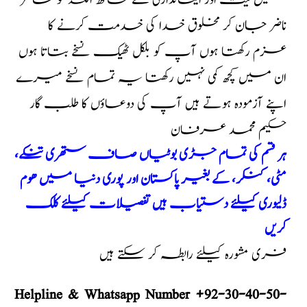
میں نیت اور ایمانداری کے ساتھ اللہ کو حاضر
ناضر جان کر مخلوق خدا کی خدمت کرنے کا
عزم رکھتا ہوں آپ کو بلکل ٹھیک نسخے بتاتا ہوں
ان میں کچھ کمی نہیں رکھتا یہ تمام نسخے میرے
اپنے آزمودہ ہوتے ہیں آپ کی دوعاؤں کا طلب گار
حکیم محمد عرفان
ہر قسم کی تمام جڑی بوٹیاں صاف ستھری تنکے،
مٹی، کنکر، کے بغیر پاکستان اور پوری دنیا میں ھوم
ڈلیوری کیلئے دستیاب ہیں تفصیلات کیلئے کلک
کریں
فری مشورہ کیلئے رابطہ کر سکتے ہیں
Helpline & Whatsapp Number +92-30-40-50-