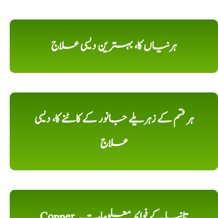
ہرنیاں کا، بہترین دیسی علاج
ہر قسم کے زہریلے جانور کے کاٹنے کا، دیسی
علاج
Copper تانبا کے فوائد معلومات