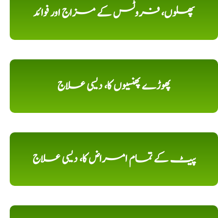
پھلوں، فروٹس کے مزاج اور فوائد
پھوڑے پھنسیوں کا، دیسی علاج
پیٹ کے تمام امراض کا، دیسی علاج