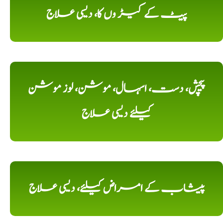
پیٹ کے کیڑ وں کا، دیسی علاج
پیچش، دست، اسہال، موشن، لوز موشن
کیلئے دیسی علاج
پیشاب کے امراض کیلئے، دیسی علاج