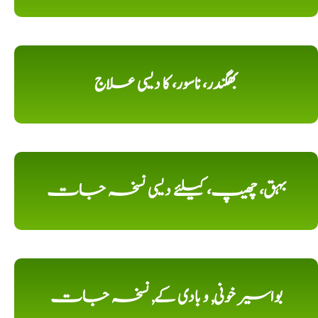
بھگندر، ناسور، کا دیسی علاج
بہق، چھیپ، کیلئے دیسی نسخہ جات
بواسیر خونی, و بادی کے, نسخہ جات