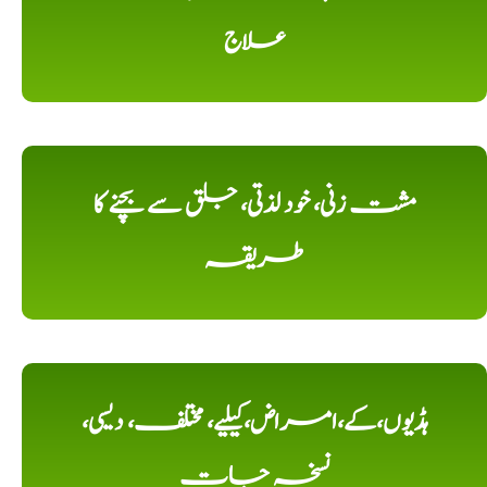
علاج
مشت زنی، خود لذتی، جلق سے بچنے کا
طریقہ
ہڈیوں،کے،امراض،کیلیے، مختلف، دیسی،
نسخہ جات