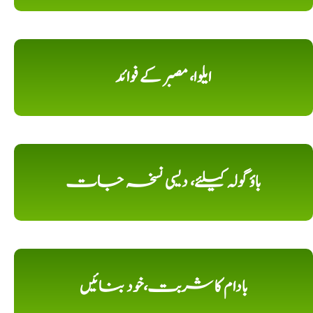
ایلوا، مصبر کے فوائد
باؤ گولہ کیلئے، دیسی نسخہ جات
بادام کا شربت،خود بنائیں