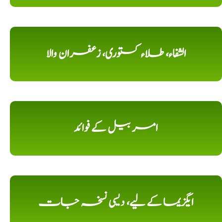
الشفاء، طلاء کستوری، زعفران والا
امر بیل کے فوائد
ایگزیما کے لیے، دیسی نسخہ جات