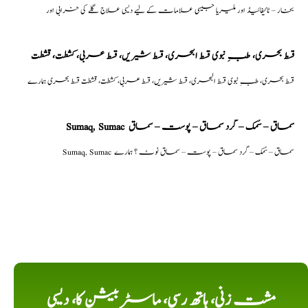
بخار – ٹائیفائیڈ اور ملیریا جیسی علامات کے لیے دیسی علاج گلے کی خرابی اور
قسط بحری، طبِ نبوی قسط البحری، قسط شیریں، قسط عربی، كشطت، قشطت
قسط بحری، طبِ نبوی قسط البحری، قسط شیریں، قسط عربی، كشطت، قشطت قسط بحری ہمارے
Sumaq, Sumac سماق – سُمک – گرد سماق – پوست – سماق
Sumaq, Sumac سماق – سُمک – گرد سماق – پوست – سماق نوٹ ؟ ہمارے
مشت زنی، ہاتھ رسی، ماسٹر بیشن کا، دیسی