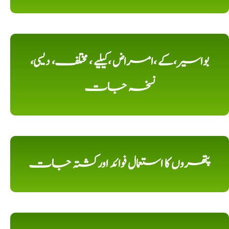
بواسیر،کے ،امراض ،کیلیے ، مختلف، دیسی،
نسخہ جات
پتھروں کا استعمال فوائد اورکشتہ جات