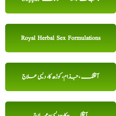
Royal Herbal Sex Formulations
آتشک ،جذام، کوڑھ کا، دیسی علاج
آتشک-کا،-دیسی-علاج