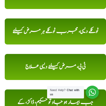
ٹوٹکے دیسی، مجرب ٹوٹکے ہر مرض کیلئے
ٹی بی، مرض کیلئے دیسی علاج
Need Help?
Chat with
us
جب بیمار ہو جاو تو حکیم، ڈاکڑ، کے