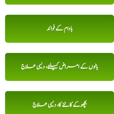
بادام کے فوائد
بالوں کے امراض کیلئے، دیسی علاج
بچھوکے کاٹنے کا، دیسی علاج