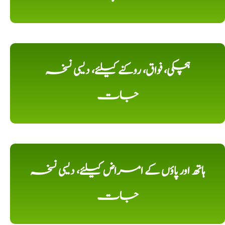
ہچکی، فواق، روکنے کیلئے، دیسی نسخہ
جات
ہاتھ اور پاؤں کے امراض کیلئے، دیسی نسخہ
جات