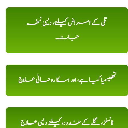
تلی کے امراض کیلئے، دیسی نسخہ
جات
تھلیسمیا کیا ہے، اور اسکا روحانی علاج
ٹانسلز، گلے کے غدود، کیلئے دیسی علاج