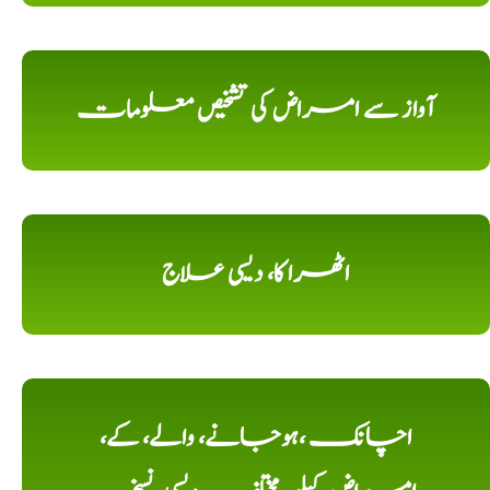
آواز سے امراض کی تشخیص معلومات
اٹھرا کا، دیسی علاج
اچانک ،ہوجانے، والے، کے،