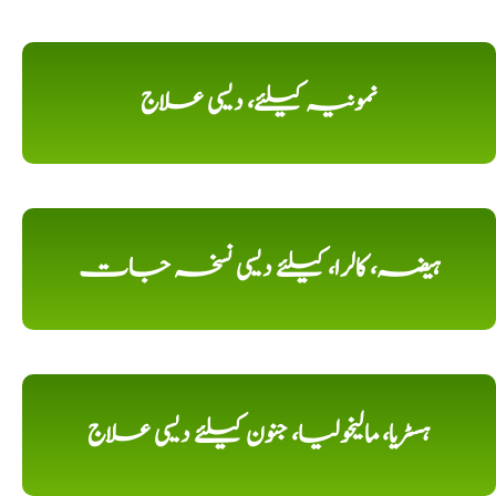
نمونیہ کیلئے، دیسی علاج
ہیضہ، کالرا، کیلئے دیسی نسخہ جات
ہسٹریا، مالیخولیا، جنون کیلئے دیسی علاج