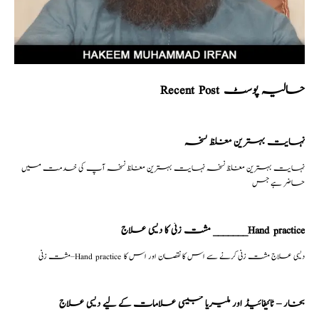
Recent Post حالیہ پوسٹ
نہایت بہترین مغلظ نسخہ
نہایت بہترین مغلظ نسخہ نہایت بہترین مغلظ نسخہ آپ کی خدمت میں
حاضر ہے جس
مشت زنی کا دیسی علاج _______Hand practice
مشت زنی–Hand practice دیسی علاج مشت زنی کرنے سے اس کا نقصان اور اس کا
بخار – ٹائیفائیڈ اور ملیریا جیسی علامات کے لیے دیسی علاج