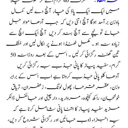
نسخہ الشفاء
: شنگرف 40 گرام،لے کر سفوف کچلا
میں ایک ایک پاؤ کی چار آنچ دے لیں کمال
باوزن برآمد ہوگا آنچ اتنی دیں کہ جب آدھا مواد جل
جائے تو نیچے سے آنچ بند کر دیں آنچ ایک انچ سے
زیادہ نہ ہو ۔ مکمل ٹھنڈا ہونے پر نکال لیں اور خشک
تین گھنٹہ رگڑائی کر لیں ۔ اس کے بعد روزانہ 50
گرام، سفید پیاز کا پانی جذب بہ رگڑائی کریں
آدھا کلو پانی جذب کروانا ہے اب اس کے برابر
وزن، عقر قرحا، پھول لونگ، زعفران، تریاق
خولنجان، راکھ کینچوہ، مروارید، دارچینی اور جائفل ڈالکر
مزید سفید پیاز کا اتنا پانی شامل کرنا ہے کہ
یہ اجزاء ڈوب جائیں اور رگڑائی شروع کر دیں،