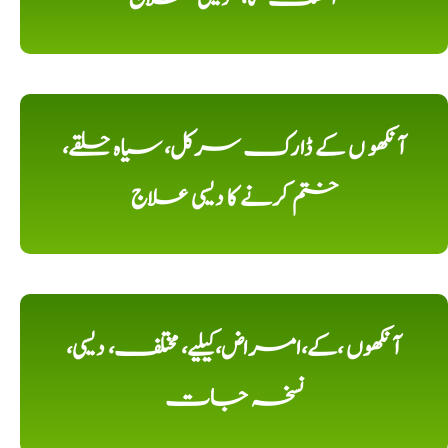
آنکھو ں کے ڈارک سرکل، سیاہ حلقے،
ختم کرنے کا دیسی علاج
آنکھوں ،کے،امراض،کیلیے، مختلف، دیسی،
نسخہ جات