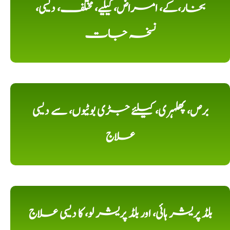
بخار،کے، امراض، کیلیے، مختلف، دیسی،
نسخہ جات
برص، پھلہری، کیلئے جڑی بوٹیوں، سے دیسی
علاج
بلڈ پریشر ہائی، اور بلڈ پریشر لو، کا دیسی علاج