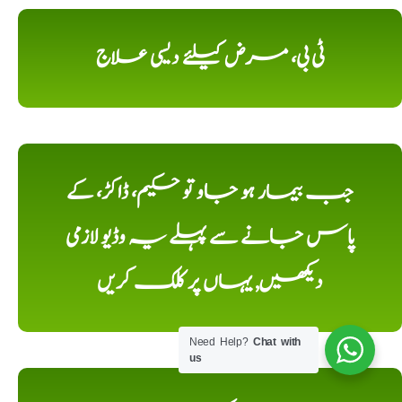
ٹی بی، مرض کیلئے دیسی علاج
جب بیمار ہو جاو تو حکیم، ڈاکڑ، کے
پاس جانے سے پہلے یہ وڈیو لازمی
دیکھیں, یہاں پر کلک کریں
Need Help?
Chat with
us