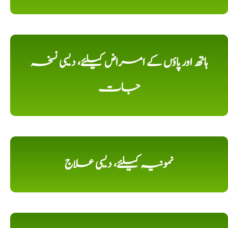
ہاتھ اور پاؤں کے امراض کیلئے، دیسی نسخہ
جات
نمونیہ کیلئے، دیسی علاج