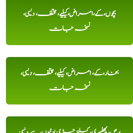
بچوں،کے،امراض،کیلیے، مختلف، دیسی،
نسخہ جات
بخار،کے، امراض، کیلیے، مختلف، دیسی،
نسخہ جات
برص، پھلہری، کیلئے جڑی بوٹیوں، سے دیسی