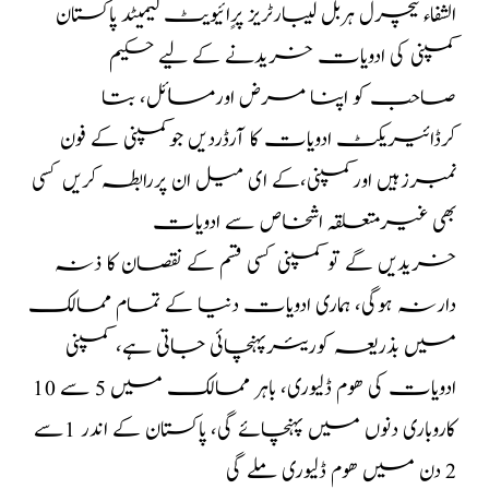
الشفاء نیچرل ہربل لیبارٹریز پرٍائیویٹ لیمیٹد پاکستان
کمپنی کی ادویات خریدنے کے لیے حکیم
صاحب کو اپنا مرض اورمسائل، بتا
کرڈائیریکٹ ادویات کا آرڈردیں جوکمپنی کے فون
نمبرزہیں اورکمپنی،کے ای میل ان پررابطہ کریں کسی
بھی غیرمتعلقہ اشخاص سے ادویات
خریدیں گے تو کمپنی کسی قسم کے نقصان کا ذنہ
دارنہ ہوگی، ہماری ادویات دنیا کے تمام ممالک
میں بذریعہ کوریئرپہنچائی جاتی ہے، کمپنی
ادویات کی ھوم ڈلیوری، باہر ممالک میں 5 سے 10
کاروباری دنوں میں پہنچائے گی، پاکستان کے اندر 1سے
2 دن میں ھوم ڈلیوری ملے گی