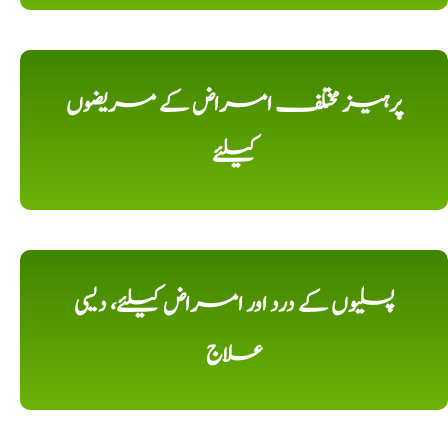
پرہیز مختلف امراض کے مریضوں
کیلئے
پسلیوں کے درد اور امراض کیلئے، دیسی
علاج