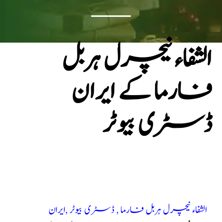
الشفاء نیچرل ہربل
فارما کے ایران
ڈسٹری بیوٹر
الشفاء نیچرل ہربل فارما , ڈسٹری بیوٹر ,
ایران