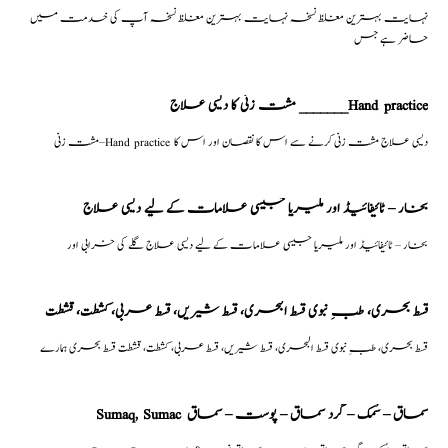
نہایت بہترین مغلظ نسخہ نہایت بہترین مغلظ نسخہ آپ کی خدمت میں
حاضر ہے جس
مشت زنی کا دیسی علاج _______Hand practice
مشت زنی–Hand practice دیسی علاج مشت زنی کرنے سے اس کا نقصان اور اس کا
بخار – ٹائیفائیڈ اور ملیریا جیسی علامات کے لیے دیسی علاج
بخار – ٹائیفائیڈ اور ملیریا جیسی علامات کے لیے دیسی علاج گلے کی خرابی اور
قسط بحری، طبِ نبوی قسط البحری، قسط شیریں، قسط عربی، كشطت، قشطت
قسط بحری، طبِ نبوی قسط البحری، قسط شیریں، قسط عربی، كشطت، قشطت قسط بحری ہمارے
Sumaq, Sumac سماق – سُمک – گرد سماق – پوست – سماق