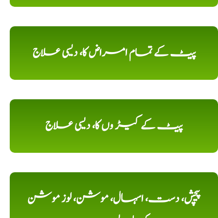
پیٹ کے تمام امراض کا، دیسی علاج
پیٹ کے کیڑ وں کا، دیسی علاج
پیچش، دست، اسہال، موشن، لوز موشن