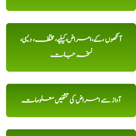
آنکھوں ،کے،امراض،کیلیے، مختلف، دیسی،
نسخہ جات
آواز سے امراض کی تشخیص معلومات