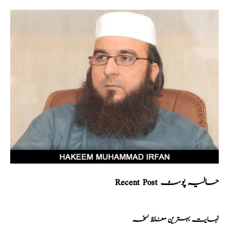
Recent Post حالیہ پوسٹ
نہایت بہترین مغلظ نسخہ