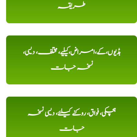
طریقہ
ہڈیوں،کے،امراض،کیلیے، مختلف، دیسی،
نسخہ جات
ہچکی، فواق، روکنے کیلئے، دیسی نسخہ
جات