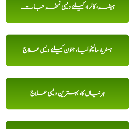
ہیضہ، کالرا، کیلئے دیسی نسخہ جات
ہسٹریا، مالیخولیا، جنون کیلئے دیسی علاج
ہرنیاں کا، بہترین دیسی علاج