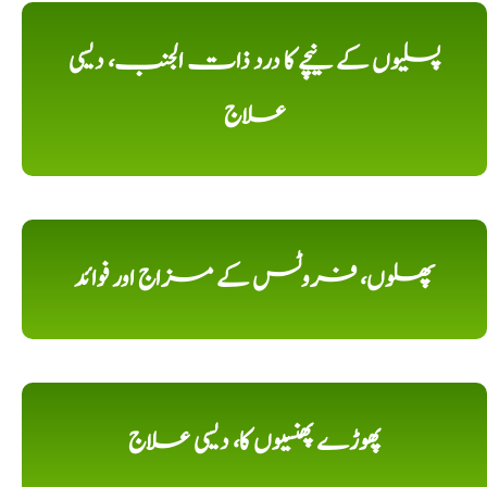
پسلیوں کے نیچے کا درد ذات الجنب، دیسی
علاج
پھلوں، فروٹس کے مزاج اور فوائد
پھوڑے پھنسیوں کا، دیسی علاج