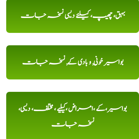
بہق، چھیپ، کیلئے دیسی نسخہ جات
بواسیر خونی, و بادی کے, نسخہ جات
بواسیر،کے ،امراض ،کیلیے ، مختلف، دیسی،
نسخہ جات