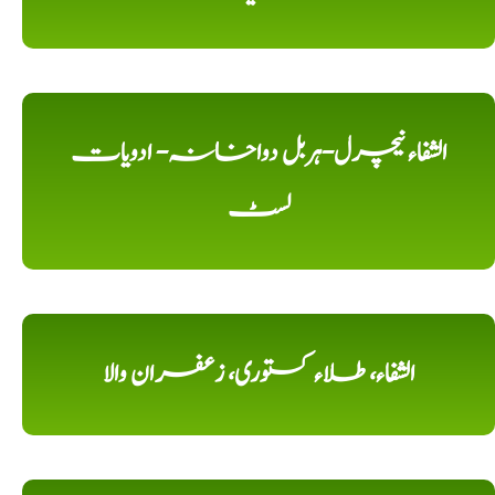
الشفاء نیچرل-ہربل دواخانہ- ادویات
لسٹ
الشفاء، طلاء کستوری، زعفران والا