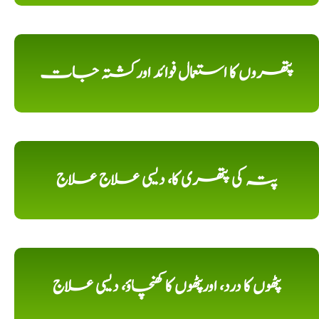
پتھروں کا استعمال فوائد اورکشتہ جات
پتہ کی پتھری کا، دیسی علاج علاج
پٹھوں کا درد، اورپٹھوں کا کھنچاؤ، دیسی علاج