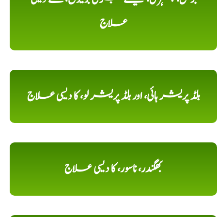
علاج
بلڈ پریشر ہائی، اور بلڈ پریشر لو، کا دیسی علاج
بھگندر، ناسور، کا دیسی علاج