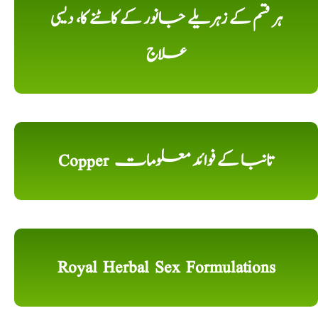
ہر قسم کے زہریلے جانور کے کاٹنے کا، دیسی
علاج
Copper تانبا کے فوائد معلومات
Royal Herbal Sex Formulations