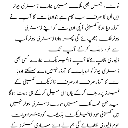
نوٹ، جس بھی ملک میں ہمارے ڈسٹری بیوٹر
ہیں اُن کا صرف یہ کام ہے جوادویات کا آپ نے
آرڈر دیا ہوگا کمپنی آپکی ادویات کو اپنے ڈسٹری
بیوٹرتک پہنچائے گی پھر ہمارا ڈسٹری بیوٹرآپ
سے خود رابطہ کرکے آپ تک
ڈلیوری پہنچائےگا آپ ڈائیریکٹ ہمارے کسی بھی
ڈسٹری بیوٹرکو ادویات کا آرڈرنہیں‌دے سکتے ادویا
ت کا آرڈرصرف اورصرف ڈائریکٹ کمپنی کے
نمبرز پررابطہ کرکے یاں ای میل کرکے ہی دینا ہوگا
یہ جن ممالک میں ہمارے ڈسٹری بیوٹر نہیں
ہیں کمپنی خود ڈائیڑیکٹ بذریعہ کوریئرادویات
ھوم ڈلیوری پہنچائے گی ہم نے اپنے معیاری کسٹمرز کے