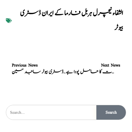
الشفاء نیچرل ہربل فارما کے ایران ڈسٹری
بیوٹر
Previous News
Next News
پودینہ ایک حیرت انگیزطبی خصوصیات کا حامل پودا ہے
الشفاء نیچرل ہربل فارما کے سعودیہ عریبیہ دمام میں ڈسٹری بیوٹر ساجد حسین
Search