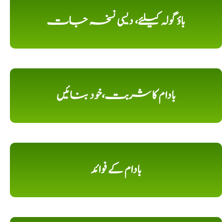
باؤ گولہ کیلئے، دیسی نسخہ جات
بادام کا شربت،خود بنائیں
بادام کے فوائد