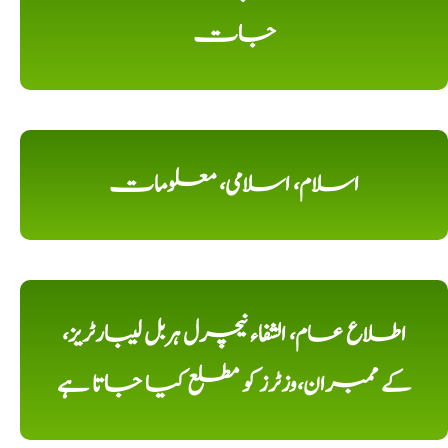
جات
اسلام، اسلامی، معلومات
اطلاع عام، الشفاء نیچرل ہربل لیبارٹریز،
کے ممبران،وزٹرز کو مطلع کیا جاتا ہے