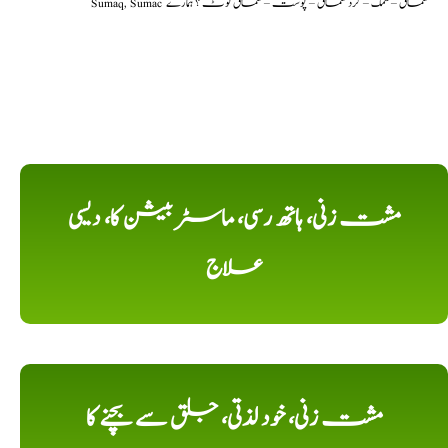
Sumaq, Sumac سماق – سُمک – گرد سماق – پوست – سماق نوٹ ؟ ہمارے
مشت زنی، ہاتھ رسی، ماسٹر بیشن کا، دیسی
علاج
مشت زنی، خود لذتی، جلق سے بچنے کا