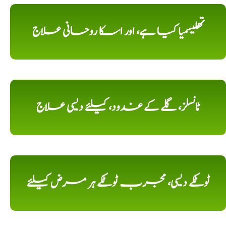
تھلیسمیا کیا ہے، اور اسکا روحانی علاج
ٹانسلز، گلے کے غدود، کیلئے دیسی علاج
ٹوٹکے دیسی، مجرب ٹوٹکے ہر مرض کیلئے