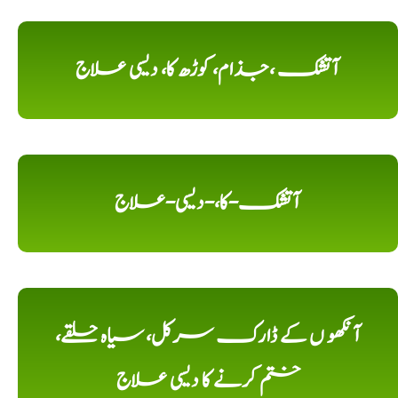
آتشک ،جذام، کوڑھ کا، دیسی علاج
آتشک-کا،-دیسی-علاج
آنکھو ں کے ڈارک سرکل، سیاہ حلقے،
ختم کرنے کا دیسی علاج