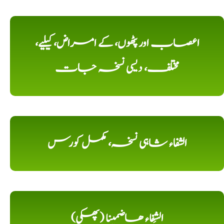
اعصاب اور پٹھوں، کے امراض، کیلیے،
مختلف، دیسی نسخہ جات
الشفاء شاہی نسخہ، مکمل کورس
الشِفاء ھاضمینا (پھکی)