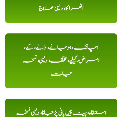
اٹھرا کا، دیسی علاج
اچانک ،ہوجانے، والے، کے،
امراض، کیلیے، مختلف، دیسی، نسخہ
جات
استسقاء، پیٹ پیں پانی پڑجانا، دیسی نسخہ