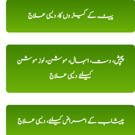
پیٹ کے کیڑ وں کا، دیسی علاج
پیچش، دست، اسہال، موشن، لوز موشن
کیلئے دیسی علاج
پیشاب کے امراض کیلئے، دیسی علاج