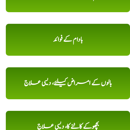
بادام کے فوائد
بالوں کے امراض کیلئے، دیسی علاج
بچھوکے کاٹنے کا، دیسی علاج