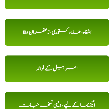
الشفاء، طلاء کستوری، زعفران والا
امر بیل کے فوائد
ایگزیما کے لیے، دیسی نسخہ جات