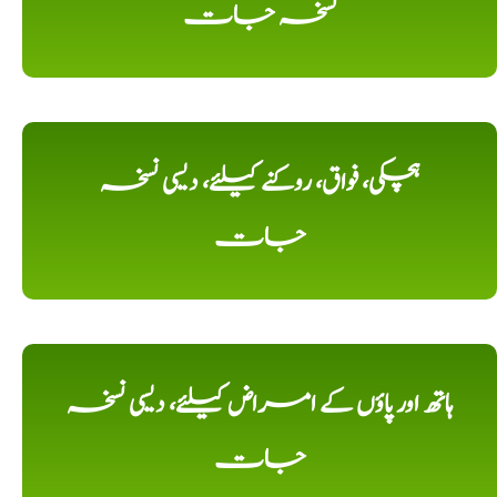
نسخہ جات
ہچکی، فواق، روکنے کیلئے، دیسی نسخہ
جات
ہاتھ اور پاؤں کے امراض کیلئے، دیسی نسخہ
جات