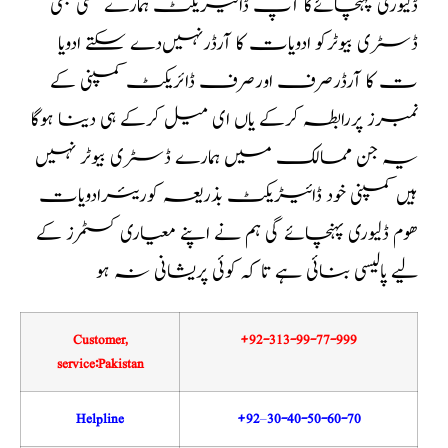
ڈلیوری پہنچائےگا آپ ڈائیریکٹ ہمارے کسی بھی
ڈسٹری بیوٹرکو ادویات کا آرڈرنہیں‌دے سکتے ادویا
ت کا آرڈرصرف اورصرف ڈائریکٹ کمپنی کے
نمبرز پررابطہ کرکے یاں ای میل کرکے ہی دینا ہوگا
یہ جن ممالک میں ہمارے ڈسٹری بیوٹر نہیں
ہیں کمپنی خود ڈائیڑیکٹ بذریعہ کوریئرادویات
ھوم ڈلیوری پہنچائے گی ہم نے اپنے معیاری کسٹمرز کے
لیے پالیسی بنائی ہے تا کہ کوئی پریشانی نہ ہو
Customer,
+92-313-99-77-999
service:Pakistan
Helpline
+92
–
30-40-50-60-70