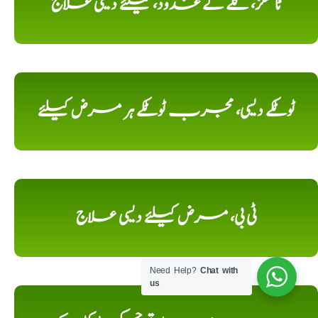
ٹانسلز، گلے کے غدود، کیلئے دیسی علاج
ٹوٹکے دیسی، مجرب ٹوٹکے ہر مرض کیلئے
ٹی بی، مرض کیلئے دیسی علاج
Need Help?
Chat with
us