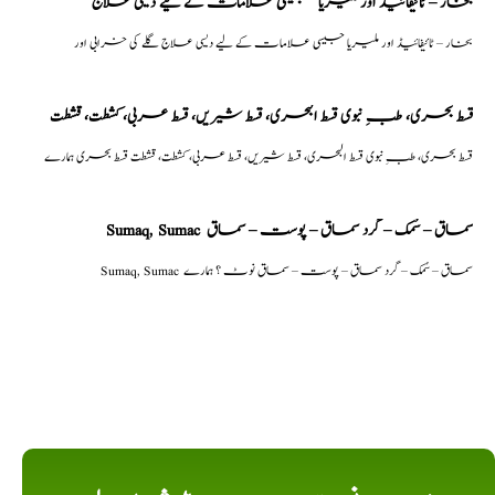
بخار – ٹائیفائیڈ اور ملیریا جیسی علامات کے لیے دیسی علاج
بخار – ٹائیفائیڈ اور ملیریا جیسی علامات کے لیے دیسی علاج گلے کی خرابی اور
قسط بحری، طبِ نبوی قسط البحری، قسط شیریں، قسط عربی، كشطت، قشطت
قسط بحری، طبِ نبوی قسط البحری، قسط شیریں، قسط عربی، كشطت، قشطت قسط بحری ہمارے
Sumaq, Sumac سماق – سُمک – گرد سماق – پوست – سماق
Sumaq, Sumac سماق – سُمک – گرد سماق – پوست – سماق نوٹ ؟ ہمارے