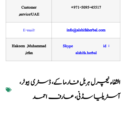
Customer
+971-5095-45517
,service:UAE
E-mail:
info@alshifaherbal.com
Hakeem ,Muhammad
Skype id :
,irfan
alshifa.herbal
الشفاء نیچرل ہربل فارما کے، ڈسٹری بیوٹر،
آسٹریلیا سڈنی، عارف احمد