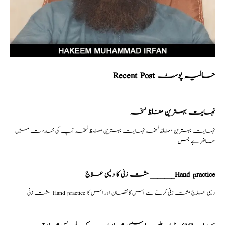
Recent Post حالیہ پوسٹ
نہایت بہترین مغلظ نسخہ
نہایت بہترین مغلظ نسخہ نہایت بہترین مغلظ نسخہ آپ کی خدمت میں
حاضر ہے جس
مشت زنی کا دیسی علاج _______Hand practice
مشت زنی–Hand practice دیسی علاج مشت زنی کرنے سے اس کا نقصان اور اس کا