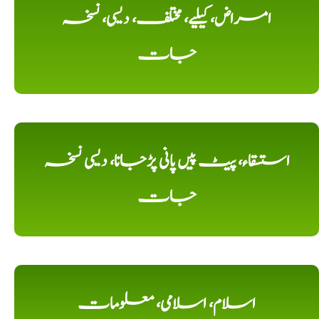
امراض، کیلیے، مختلف، دیسی، نسخہ
جات
استسقاء، پیٹ پیں پانی پڑجانا، دیسی نسخہ
جات
اسلام، اسلامی، معلومات