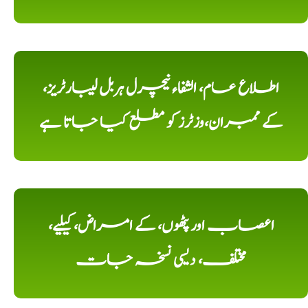
اطلاع عام، الشفاء نیچرل ہربل لیبارٹریز،
کے ممبران،وزٹرز کو مطلع کیا جاتا ہے
اعصاب اور پٹھوں، کے امراض، کیلیے،
مختلف، دیسی نسخہ جات