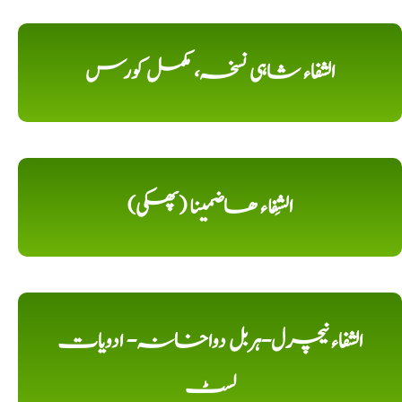
الشفاء شاہی نسخہ، مکمل کورس
الشِفاء ھاضمینا (پھکی)
الشفاء نیچرل-ہربل دواخانہ- ادویات
لسٹ