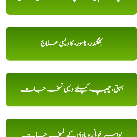
بھگندر، ناسور، کا دیسی علاج
بہق، چھیپ، کیلئے دیسی نسخہ جات
بواسیر خونی, و بادی کے, نسخہ جات