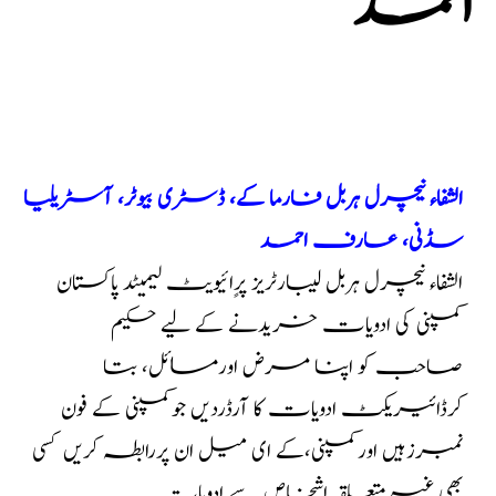
احمد
الشفاء نیچرل ہربل فارما کے، ڈسٹری بیوٹر، آسٹریلیا
سڈنی، عارف احمد
الشفاء نیچرل ہربل لیبارٹریز پرٍائیویٹ لیمیٹد پاکستان
کمپنی کی ادویات خریدنے کے لیے حکیم
صاحب کو اپنا مرض اورمسائل، بتا
کرڈائیریکٹ ادویات کا آرڈردیں جوکمپنی کے فون
نمبرزہیں اورکمپنی،کے ای میل ان پررابطہ کریں کسی
بھی غیرمتعلقہ اشخاص سے ادویات