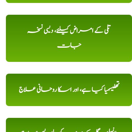
تلی کے امراض کیلئے، دیسی نسخہ
جات
تھلیسمیا کیا ہے، اور اسکا روحانی علاج