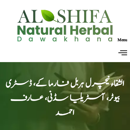
Menu
الشفاء نیچرل ہربل فارما کے، ڈسٹری
بیوٹر، آسٹریلیا سڈنی، عارف
احمد