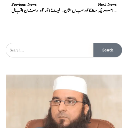
Previous News
Next News
الشفاء نیچرل ہربل فارما کے، ڈسٹری بیوٹر، امریکہ شکاگو، میاں عثمان
الشفاء نیچرل ہربل فارما کے، ڈسٹری بیوٹر، کینڈا ٹورنٹو، ارمغان اقبال
Search