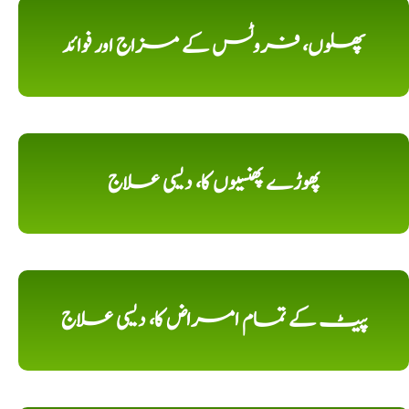
پھلوں، فروٹس کے مزاج اور فوائد
پھوڑے پھنسیوں کا، دیسی علاج
پیٹ کے تمام امراض کا، دیسی علاج