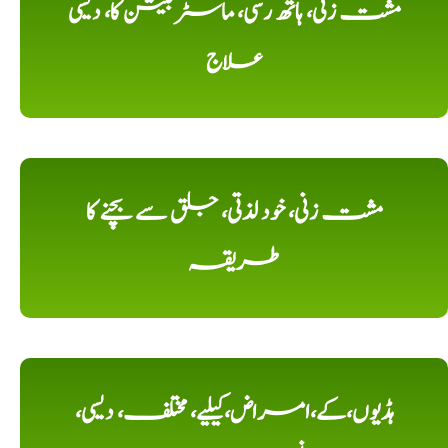
مشت زنی، ہاتھ رسی، ماسٹر بیشن کا، دیسی
علاج
مشت زنی، خود لذتی، جلق سے بچنے کا
طریقہ
ہڈیوں،کے،امراض،کیلیے، مختلف، دیسی،