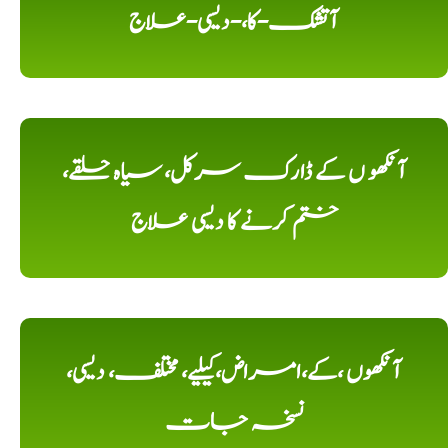
آتشک-کا،-دیسی-علاج
آنکھو ں کے ڈارک سرکل، سیاہ حلقے،
ختم کرنے کا دیسی علاج
آنکھوں ،کے،امراض،کیلیے، مختلف، دیسی،
نسخہ جات