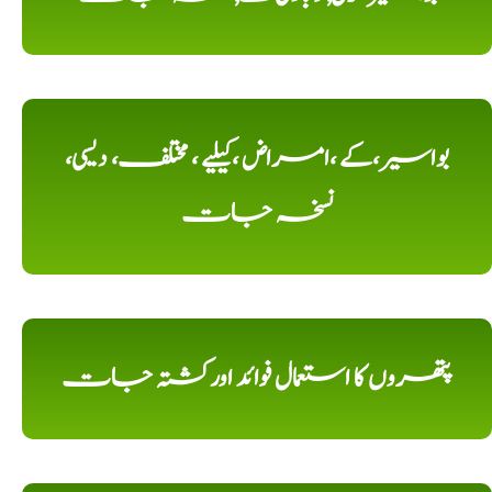
بواسیر،کے ،امراض ،کیلیے ، مختلف، دیسی،
نسخہ جات
پتھروں کا استعمال فوائد اورکشتہ جات