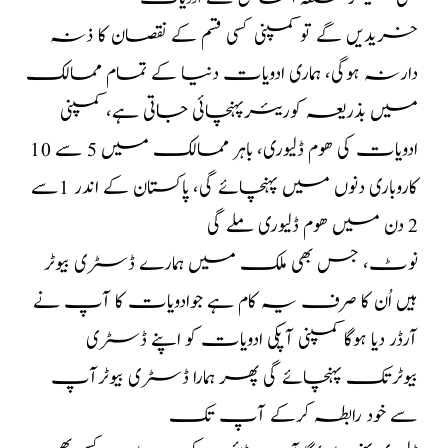
خریدیں گے تو کمپنی کسی قسم کے نقصان کا ذنہ
دارنہ ہوگی، ہماری ادویات دنیا کے تمام ممالک
میں بذریعہ کوریئرپہنچائی جاتی ہے، کمپنی
ادویات کی ھوم ڈلیوری، باہر ممالک میں 5 سے 10
کاروباری دنوں میں پہنچائے گی، پاکستان کے اندر 1سے
2 دن میں ھوم ڈلیوری ملے گی
نوٹ، جس بھی ملک میں ہمارے ڈسٹری بیوٹر
ہیں اُن کا صرف یہ کام ہے جوادویات کا آپ نے
آرڈر دیا ہوگا کمپنی آپکی ادویات کو اپنے ڈسٹری
بیوٹرتک پہنچائے گی پھر ہمارا ڈسٹری بیوٹرآپ
سے خود رابطہ کرکے آپ تک