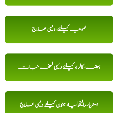
نمونیہ کیلئے، دیسی علاج
ہیضہ، کالرا، کیلئے دیسی نسخہ جات
ہسٹریا، مالیخولیا، جنون کیلئے دیسی علاج