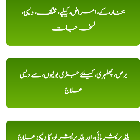
بخار،کے، امراض، کیلیے، مختلف، دیسی،
نسخہ جات
برص، پھلہری، کیلئے جڑی بوٹیوں، سے دیسی
علاج
بلڈ پریشر ہائی، اور بلڈ پریشر لو، کا دیسی علاج