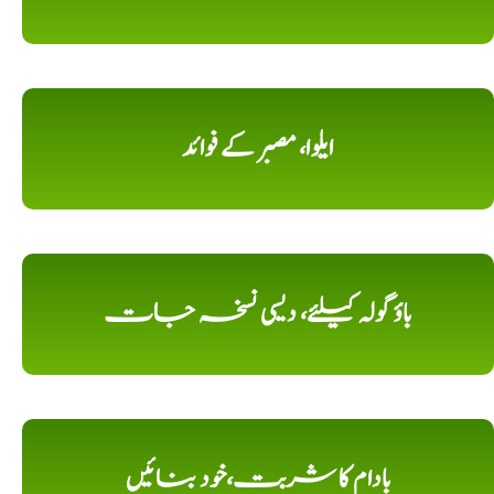
ایلوا، مصبر کے فوائد
باؤ گولہ کیلئے، دیسی نسخہ جات
بادام کا شربت،خود بنائیں