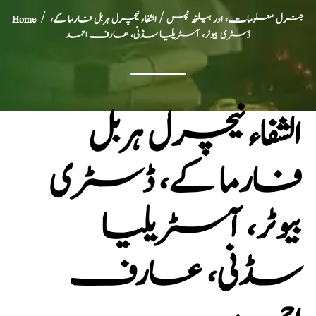
جنرل معلومات، اور ہیلتھ ٹپس
/ الشفاء نیچرل ہربل فارما کے،
/
Home
ڈسٹری بیوٹر، آسٹریلیا سڈنی، عارف احمد
الشفاء نیچرل ہربل
فارما کے، ڈسٹری
بیوٹر، آسٹریلیا
سڈنی، عارف