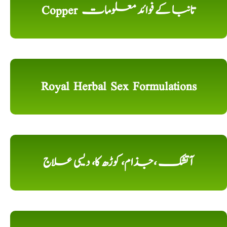
Copper تانبا کے فوائد معلومات
Royal Herbal Sex Formulations
آتشک ،جذام، کوڑھ کا، دیسی علاج