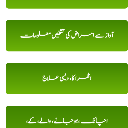
آواز سے امراض کی تشخیص معلومات
اٹھرا کا، دیسی علاج
اچانک ،ہوجانے، والے، کے،