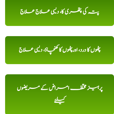
پتہ کی پتھری کا، دیسی علاج علاج
پٹھوں کا درد، اورپٹھوں کا کھنچاؤ، دیسی علاج
پرہیز مختلف امراض کے مریضوں
کیلئے