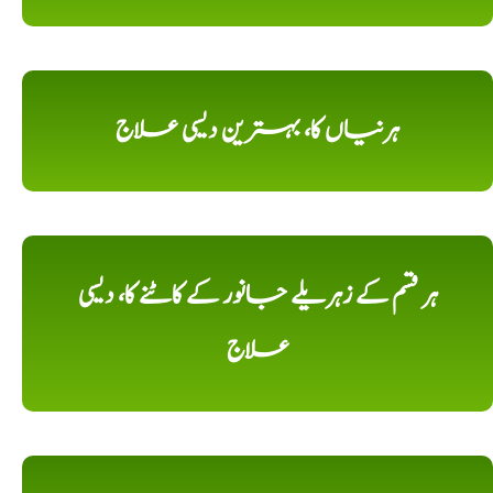
ہرنیاں کا، بہترین دیسی علاج
ہر قسم کے زہریلے جانور کے کاٹنے کا، دیسی
علاج