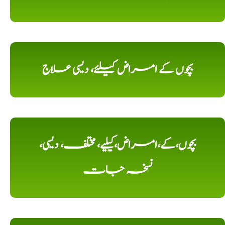
بچوں کے امراض کیلئے، دیسی علاج
بچوں،کے،امراض،کیلیے، مختلف، دیسی،
نسخہ جات