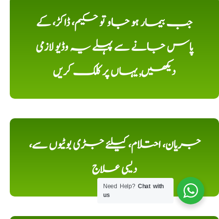
جب بیمار ہو جاو تو حکیم، ڈاکڑ، کے
پاس جانے سے پہلے یہ وڈیو لازمی
دیکھیں, یہاں پر کلک کریں
جریان، احتلام، کیلئے جڑی بوٹیوں سے،
دیسی علاج
Need Help?
Chat with
us