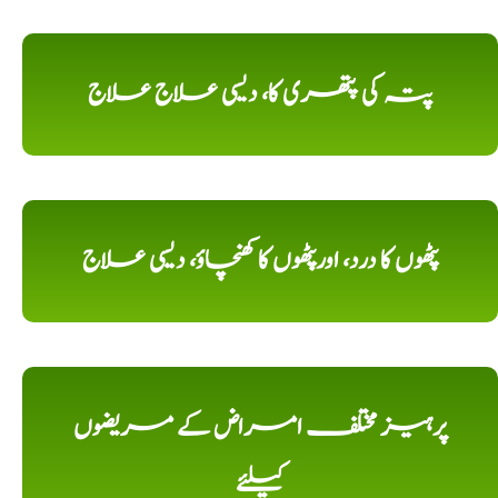
پتہ کی پتھری کا، دیسی علاج علاج
پٹھوں کا درد، اورپٹھوں کا کھنچاؤ، دیسی علاج
پرہیز مختلف امراض کے مریضوں
کیلئے