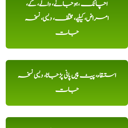
اچانک ،ہوجانے، والے، کے،
امراض، کیلیے، مختلف، دیسی، نسخہ
جات
استسقاء، پیٹ پیں پانی پڑجانا، دیسی نسخہ
جات