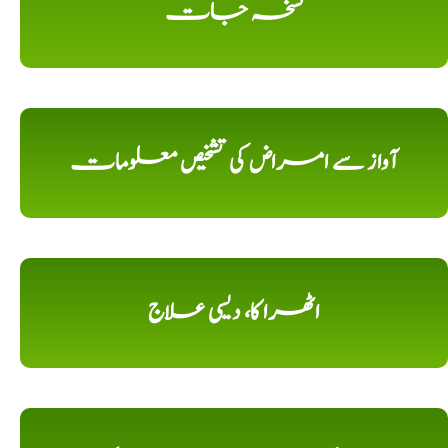
نسخہ جات
آواز سے امراض کی تشخیص معلومات
اٹھرا کا، دیسی علاج