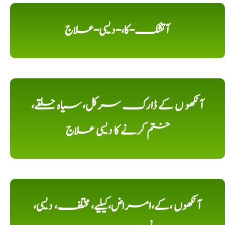
آتشک-کا،-دیسی-علاج
آنکھو ں کے ڈارک سرکل، سیاہ حلقے،
ختم کرنے کا دیسی علاج
آنکھوں ،کے،امراض،کیلیے، مختلف، دیسی،