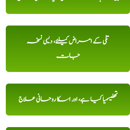
تلی کے امراض کیلئے، دیسی نسخہ
جات
تھلیسمیا کیا ہے، اور اسکا روحانی علاج