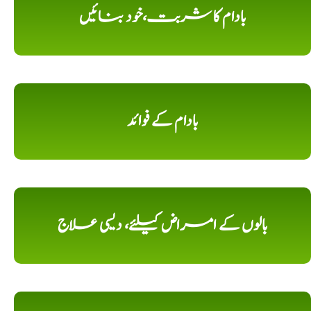
بادام کا شربت،خود بنائیں
بادام کے فوائد
بالوں کے امراض کیلئے، دیسی علاج