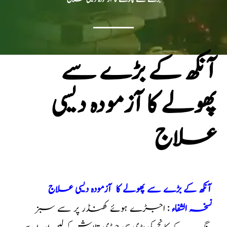
آنکھ کے بڑے سے
پھولے کا آزمودہ دیسی
علاج
آنکھ کے بڑے سے پھولے کا آزمودہ دیسی علاج
نسخہ الشفاء
: اجڑے ہوئے کھنڈر پر سے سبز