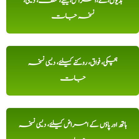
ہڈیوں،کے،امراض،کیلیے، مختلف، دیسی،
نسخہ جات
ہچکی، فواق، روکنے کیلئے، دیسی نسخہ
جات
ہاتھ اور پاؤں کے امراض کیلئے، دیسی نسخہ