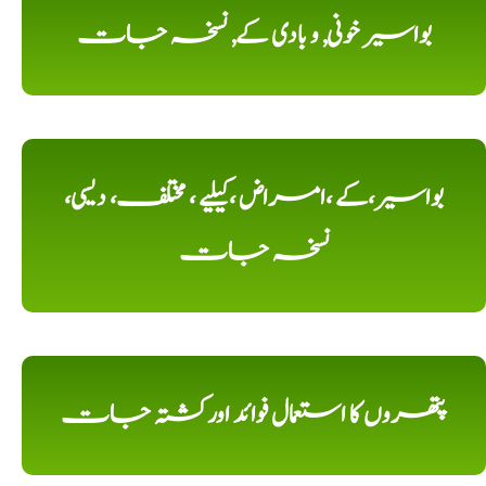
بواسیر خونی, و بادی کے, نسخہ جات
بواسیر،کے ،امراض ،کیلیے ، مختلف، دیسی،
نسخہ جات
پتھروں کا استعمال فوائد اورکشتہ جات