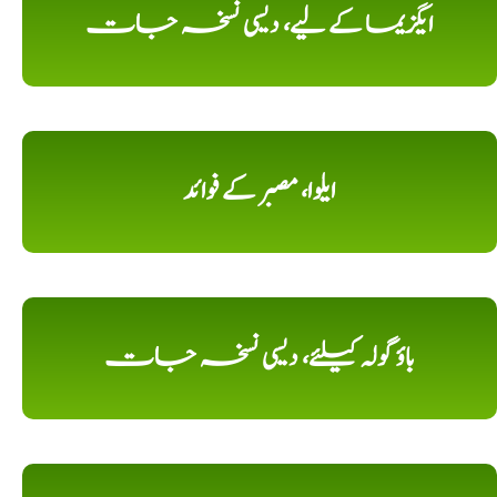
ایگزیما کے لیے، دیسی نسخہ جات
ایلوا، مصبر کے فوائد
باؤ گولہ کیلئے، دیسی نسخہ جات