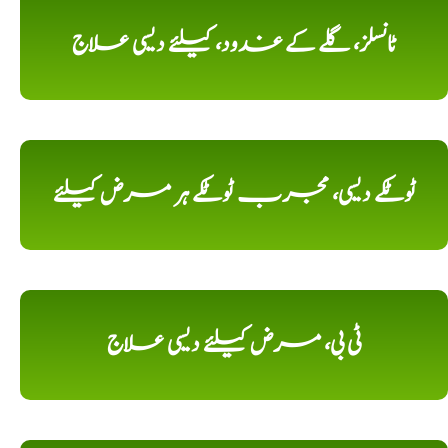
ٹانسلز، گلے کے غدود، کیلئے دیسی علاج
ٹوٹکے دیسی، مجرب ٹوٹکے ہر مرض کیلئے
ٹی بی، مرض کیلئے دیسی علاج