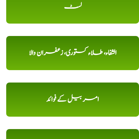
لسٹ
الشفاء، طلاء کستوری، زعفران والا
امر بیل کے فوائد