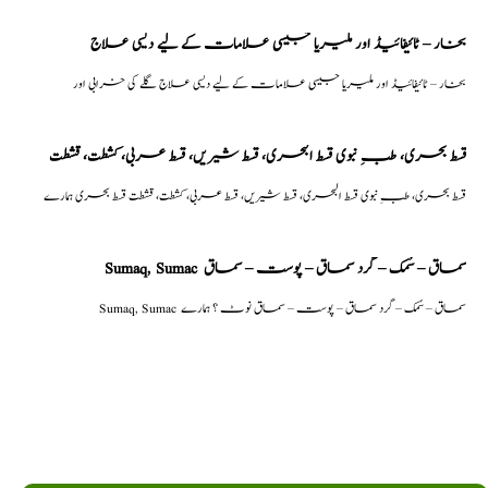
بخار – ٹائیفائیڈ اور ملیریا جیسی علامات کے لیے دیسی علاج
بخار – ٹائیفائیڈ اور ملیریا جیسی علامات کے لیے دیسی علاج گلے کی خرابی اور
قسط بحری، طبِ نبوی قسط البحری، قسط شیریں، قسط عربی، كشطت، قشطت
قسط بحری، طبِ نبوی قسط البحری، قسط شیریں، قسط عربی، كشطت، قشطت قسط بحری ہمارے
Sumaq, Sumac سماق – سُمک – گرد سماق – پوست – سماق
Sumaq, Sumac سماق – سُمک – گرد سماق – پوست – سماق نوٹ ؟ ہمارے