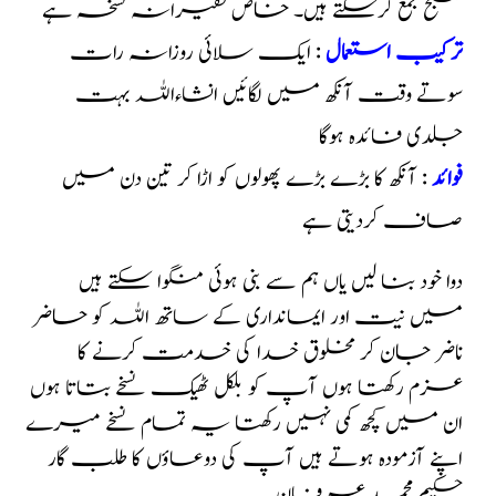
صبح جمع کرسکتے ہیں۔ خاص فقیرانہ نسخہ ہے
ترکیب استعمال
: ایک سلائی روزانہ رات
سوتے وقت آنکھ میں لگائیں انشاءاللہ بہت
جلدی فائدہ ہوگا
فوائد
: آنکھ کا بڑے بڑے پھولوں کو اڑا کر تین دن میں
صاف کردیتی ہے
دوا خود بنا لیں یاں ہم سے بنی ہوئی منگوا سکتے ہیں
میں نیت اور ایمانداری کے ساتھ اللہ کو حاضر
ناضر جان کر مخلوق خدا کی خدمت کرنے کا
عزم رکھتا ہوں آپ کو بلکل ٹھیک نسخے بتاتا ہوں
ان میں کچھ کمی نہیں رکھتا یہ تمام نسخے میرے
اپنے آزمودہ ہوتے ہیں آپ کی دوعاؤں کا طلب گار
حکیم محمد عرفان