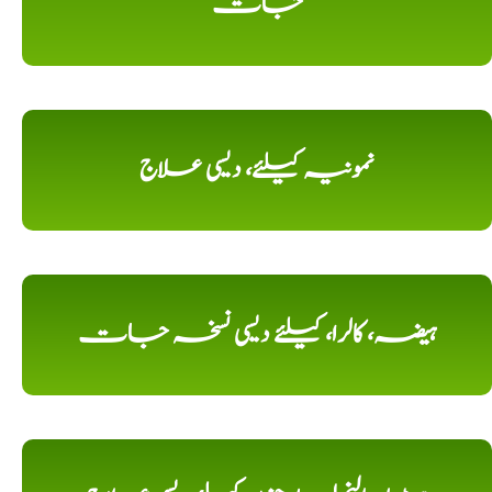
جات
نمونیہ کیلئے، دیسی علاج
ہیضہ، کالرا، کیلئے دیسی نسخہ جات