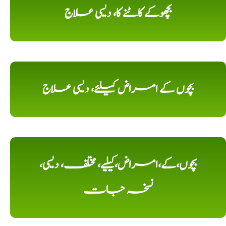
بچھوکے کاٹنے کا، دیسی علاج
بچوں کے امراض کیلئے، دیسی علاج
بچوں،کے،امراض،کیلیے، مختلف، دیسی،
نسخہ جات