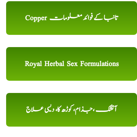
Copper تانبا کے فوائد معلومات
Royal Herbal Sex Formulations
آتشک ،جذام، کوڑھ کا، دیسی علاج