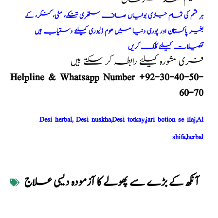
ہر قسم کی تمام جڑی بوٹیاں صاف ستھری تنکے، مٹی، کنکر، کے
بغیر پاکستان اور پوری دنیا میں ھوم ڈلیوری کیلئے دستیاب ہیں
تفصیلات کیلئے کلک کریں
فری مشورہ کیلئے رابطہ کر سکتے ہیں
Helpline & Whatsapp Number +92-30-40-50-
60-70
Desi herbal, Desi nuskha,Desi totkay,jari botion se ilaj,Al
shifa,herbal
آنکھ کے بڑے سے پھولے کا آزمودہ دیسی علاج