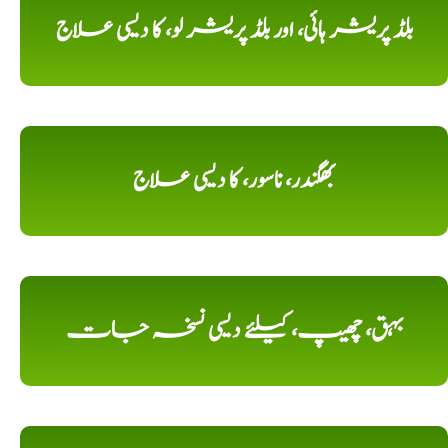
بلڈ پریشر ہائی، اور بلڈ پریشر لو، کا دیسی علاج
بھگندر، ناسور، کا دیسی علاج
بہق، چھیپ، کیلئے دیسی نسخہ جات