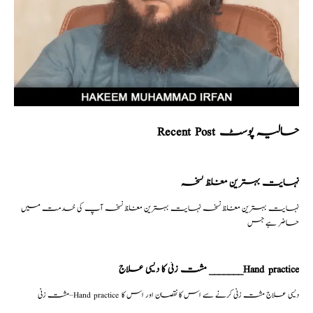
Recent Post حالیہ پوسٹ
نہایت بہترین مغلظ نسخہ
نہایت بہترین مغلظ نسخہ نہایت بہترین مغلظ نسخہ آپ کی خدمت میں
حاضر ہے جس
مشت زنی کا دیسی علاج _______Hand practice
مشت زنی–Hand practice دیسی علاج مشت زنی کرنے سے اس کا نقصان اور اس کا