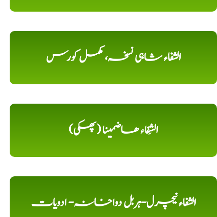
الشفاء شاہی نسخہ، مکمل کورس
الشِفاء ھاضمینا (پھکی)
الشفاء نیچرل-ہربل دواخانہ- ادویات