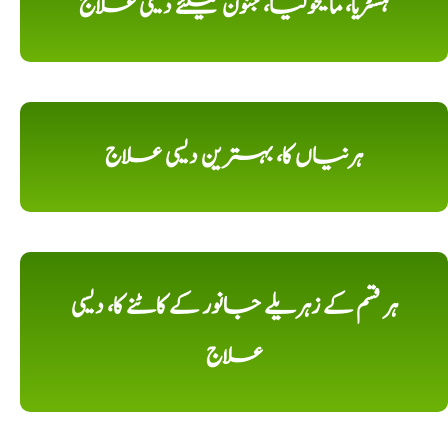
ہسٹریا، مالیخولیا، جنون کیلئے دیسی علاج
ہرنیاں کا، بہترین دیسی علاج
ہر قسم کے زہریلے جانور کے کاٹنے کا، دیسی
علاج