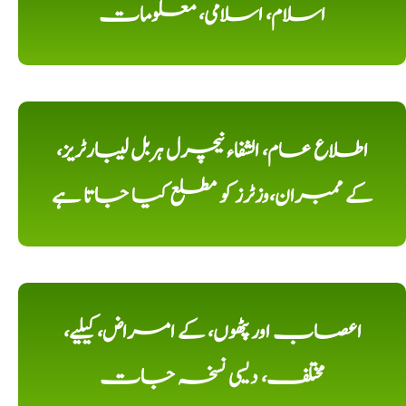
اسلام، اسلامی، معلومات
اطلاع عام، الشفاء نیچرل ہربل لیبارٹریز،
کے ممبران،وزٹرز کو مطلع کیا جاتا ہے
اعصاب اور پٹھوں، کے امراض، کیلیے،
مختلف، دیسی نسخہ جات