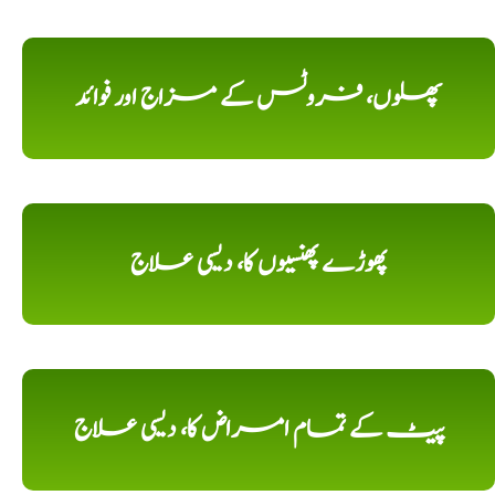
پھلوں، فروٹس کے مزاج اور فوائد
پھوڑے پھنسیوں کا، دیسی علاج
پیٹ کے تمام امراض کا، دیسی علاج