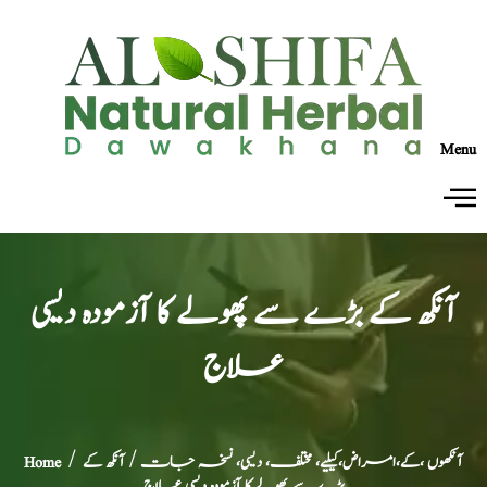
Menu
آنکھ کے بڑے سے پھولے کا آزمودہ دیسی
علاج
آنکھوں ،کے،امراض،کیلیے، مختلف، دیسی، نسخہ جات
/ آنکھ کے
/
Home
بڑے سے پھولے کا آزمودہ دیسی علاج