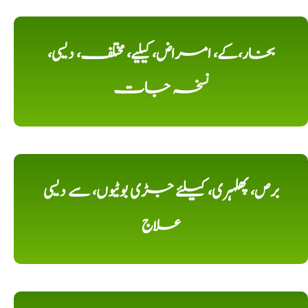
بخار،کے، امراض، کیلیے، مختلف، دیسی،
نسخہ جات
برص، پھلہری، کیلئے جڑی بوٹیوں، سے دیسی
علاج