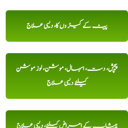
پیٹ کے کیڑ وں کا، دیسی علاج
پیچش، دست، اسہال، موشن، لوز موشن
کیلئے دیسی علاج
پیشاب کے امراض کیلئے، دیسی علاج