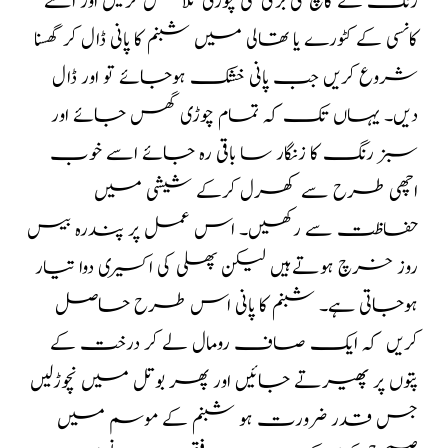
رنگ کے کانچ کی بڑی سی چوڑی تلاش کرلیں اور اسے
کانسی کے کٹورے یا تھالی میں شبنم کا پانی ڈال کر گھسنا
شروع کریں جب پانی خشک ہوجائے تو اور ڈال
دیں۔ یہاں تک کہ تمام چوڑی گھس جائے اور
سبز رنگ کا زنگار سا باقی رہ جائے اسے خوب
اچھی طرح سے کھرل کرکے شیشی میں
حفاظت سے رکھیں۔ اس عمل پر پندرہ بیس
روز خرچ ہوتےہیں لیکن پھلی کی اکسیری دوا تیار
ہوجاتی ہے۔ شبنم کا پانی اس طرح حاصل
کریں کہ ایک صاف رومال لے کر درخت کے
پتوں پر پھیرتے جائیں اور پھر بوتل میں نچوڑلیں
جس قدر ضرورت ہو شبنم کے موسم میں